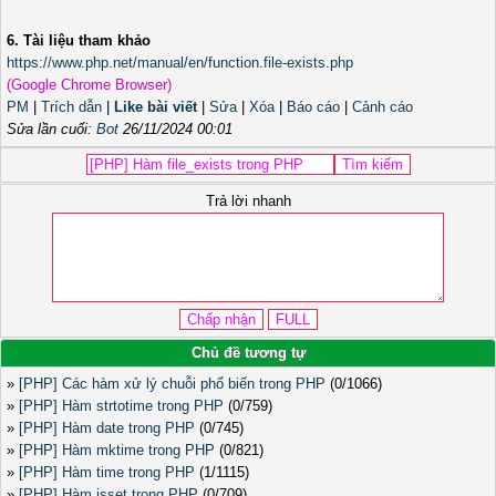
6. Tài liệu tham khảo
https://www.php.net/manual/en/function.file-exists.php
(Google Chrome Browser)
PM
|
Trích dẫn
|
Like bài viết
|
Sửa
|
Xóa
|
Báo cáo
|
Cảnh cáo
Sửa lần cuối:
Bot
26/11/2024 00:01
Trả lời nhanh
Chủ đề tương tự
»
[PHP] Các hàm xử lý chuỗi phổ biến trong PHP
(0/1066)
»
[PHP] Hàm strtotime trong PHP
(0/759)
»
[PHP] Hàm date trong PHP
(0/745)
»
[PHP] Hàm mktime trong PHP
(0/821)
»
[PHP] Hàm time trong PHP
(1/1115)
»
[PHP] Hàm isset trong PHP
(0/709)