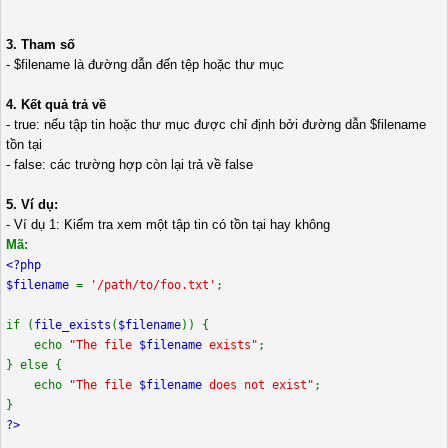
3. Tham số
- $filename là đường dẫn đến tệp hoặc thư mục
4. Kết quả trả về
- true: nếu tập tin hoặc thư mục được chỉ định bởi đường dẫn $filename
tồn tại
- false: các trường hợp còn lại trả về false
5. Ví dụ:
- Ví dụ 1: Kiểm tra xem một tập tin có tồn tại hay không
Mã:
<?php
$filename
=
'/path/to/foo.txt'
;
if (
file_exists
(
$filename
)) {
echo
"The file
$filename
exists"
;
} else {
echo
"The file
$filename
does not exist"
;
}
?>