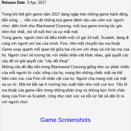
Release Date
: 5 Apr, 2017
Trong khi thế giới game năm 2017 đang ngập tràn những game hành động,
bắn súng, ... vẫn còn đó những tựa game đánh sâu vào cảm xúc người
chơi, điển hình như Blackwood Crossing, một tựa game tương tác góc
nhìn thứ nhất, nói về tuổi thơ và sự mất mát.
Trong game, người chơi sẽ điều khiển một cô gái 14 tuổi, Scarlett, đang đi
cùng với người em trai của mình, Finn, trên một chuyến tàu ma thuật.
Game xoay quanh mối quan hệ giữa hai chị em với nhau và với ba mẹ của
họ. Người chơi sẽ tương tác với nhiều nhân vật khác nhau, giải quyết các
câu đố và giải quyết các "cây đối thoại".
Những câu đố đầu tiên trong Blackwood Crossing giống như sự phản chiếu
của mỗi người từ cuộc sống của họ, mang lên những chiếc mặt nạ thể
hiện cảm xúc của Finn về nhân vật của họ. Người cha mang một cái mặt
nạ sư tử. Một kẻ bắt nạt ở trường học xuất hiện như một con lợn. Yếu tố
ma thuật của game nằm trong những phản ứng và những bức hình chân
dung của Finn và Scarlett, cũng như cảm xúc và nỗi sợ hãi sẽ dần lộ ra
với người chơi.
Game Screenshots