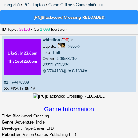
Trang chủ
›
PC - Laptop
›
Game Offline
›
Game phiêu lưu
[PC]Blackwood Crossing-RELOADED
ID Topic:
35153
• Có
1,098
lượt xem
whitelion
(
Off
) ♂️
Cấp độ:
♡556♡
Like:
1
/
58
Online:
✨96/5379✨
?????
⚡??/??⚡
🩸550/4139🩸
🌟0/1694🌟
#1
-
@470309
22/04/2017 06:49
Game Information
Title
: Blackwood Crossing
Genre
: Adventure, Indie
Developer
: PaperSeven LTD
Publisher
: Vision Games Publishing LTD