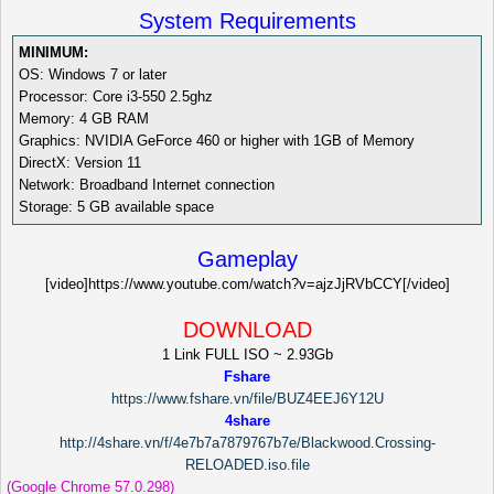
System Requirements
MINIMUM:
OS: Windows 7 or later
Processor: Core i3-550 2.5ghz
Memory: 4 GB RAM
Graphics: NVIDIA GeForce 460 or higher with 1GB of Memory
DirectX: Version 11
Network: Broadband Internet connection
Storage: 5 GB available space
Gameplay
[video]https://www.youtube.com/watch?v=ajzJjRVbCCY[/video]
DOWNLOAD
1 Link FULL ISO ~ 2.93Gb
Fshare
https://www.fshare.vn/file/BUZ4EEJ6Y12U
4share
http://4share.vn/f/4e7b7a7879767b7e/Blackwood.Crossing-
RELOADED.iso.file
(Google Chrome 57.0.298)