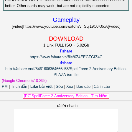
better. Other cards may work, but are not explicitly supported.
Gameplay
[video]https://www.youtube.com/watch?v=Suj19C0K0cA[/video]
DOWNLOAD
1 Link FULL ISO ~ 5.02Gb
Fshare
https://www.fshare.vn/file/6Z4EEGTGIZ4C
4share
http://4share.vn/f/5461606364666d65/SpellForce.2.Anniversary.Edition-
PLAZA.iso.file
(Google Chrome 57.0.298)
PM
|
Trích dẫn
|
Like bài viết
|
Sửa
|
Xóa
|
Báo cáo
|
Cảnh cáo
Trả lời nhanh