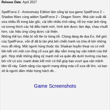
Release Date
: April 2017
SpellForce 2 - Anniversary Edition làm sống lại tựa game SpellForce 2 –
Shadow Wars cùng addon SpellForce 2 – Dragon Storm. Nhà sản xuất đã
sửa nhiều lỗi trong bản gốc, cải tiến nhiều tính năng, hỗ trợ màn ảnh rộng
và tương thích các hệ điều hành mới, hình ảnh được làm đẹp, chau chuốt
hơn, các hiệu ứng cũng được cải thiện.
Những thế lực thần bí nổi lên từ bóng tối. Chúng đang đe dọa Eo, thế giới
của SpellForce, vốn dĩ đã bị tàn phá bởi chiến tranh và chia rẽ bởi những
mưu đồ riêng. Một người hùng thuộc tộc Shaikan huyền thoại và có mối
liên kết với một con rồng cổ xưa giờ đây nắm trong tay vận mệnh của thế
giới. Hợp nhất những dũng sỹ mạnh mẽ và quân đội dưới trướng của bạn,
bởi chỉ có sức mạnh đoàn kết mới có thể giúp bạn vượt qua vận mệnh
tăm tối này. Gánh nặng của người mang dòng máu cổ xưa rất lớn, và bạn
sẽ là người đảm nhận trọng trách đó...
Game Screenshots