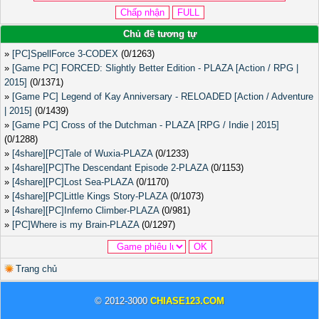
Chủ đề tương tự
»
[PC]SpellForce 3-CODEX
(0/1263)
»
[Game PC] FORCED: Slightly Better Edition - PLAZA [Action / RPG |
2015]
(0/1371)
»
[Game PC] Legend of Kay Anniversary - RELOADED [Action / Adventure
| 2015]
(0/1439)
»
[Game PC] Cross of the Dutchman - PLAZA [RPG / Indie | 2015]
(0/1288)
»
[4share][PC]Tale of Wuxia-PLAZA
(0/1233)
»
[4share][PC]The Descendant Episode 2-PLAZA
(0/1153)
»
[4share][PC]Lost Sea-PLAZA
(0/1170)
»
[4share][PC]Little Kings Story-PLAZA
(0/1073)
»
[4share][PC]Inferno Climber-PLAZA
(0/981)
»
[PC]Where is my Brain-PLAZA
(0/1297)
Trang chủ
© 2012-3000
CHIASE123.COM