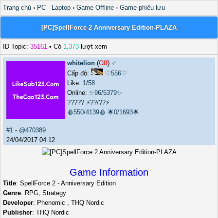
Trang chủ
›
PC - Laptop
›
Game Offline
›
Game phiêu lưu
[PC]SpellForce 2 Anniversary Edition-PLAZA
ID Topic:
35161
• Có
1,373
lượt xem
whitelion
(
Off
) ♂️
Cấp độ:
♡556♡
Like:
1
/
58
Online:
✨96/5379✨
?????
⚡??/??⚡
🩸550/4139🩸
🌟0/1693🌟
#1
-
@470389
24/04/2017 04:12
Game Information
Title
: SpellForce 2 - Anniversary Edition
Genre
: RPG, Strategy
Developer
: Phenomic , THQ Nordic
Publisher
: THQ Nordic