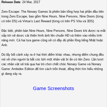
Release Date
: 24 Mar, 2017
Zero Escape: The Nonary Games là phiên bản tổng hợp hai phần đầu tiên
trong Zero Escape, bao gồm Nine Hours, Nine Persons, Nine Doors (từng
có trên DS) và Virtue’s Last Reward (từng có trên PS Vita và 3DS)
Đặc biệt, phiên bản Nine Hours, Nine Persons, Nine Doors khi được ra mắt
sắp tới sẽ được cải thiện hình ảnh lên chuẩn HD và thêm vào nhiều tính
năng mới. Cả hai tựa game cũng sẽ có đầy đủ phần lồng tiếng Nhật hoặc
Anh.
Dù lấy bối cảnh xảy ra ở hai thời điểm khác nhau, nhưng điểm chung đều
nói về chin người bị bắt cóc bởi một nhân vật bí ẩn có tên Zero. Lần lượt
các nhân vật sẽ trải qua hai trò chơi chết chóc Nonary Game và Nonary
Game: Ambidex Edition để tìm cách trốn thoát, đồng thời tìm hiểu những
gì đang xảy ra.
Game Screenshots