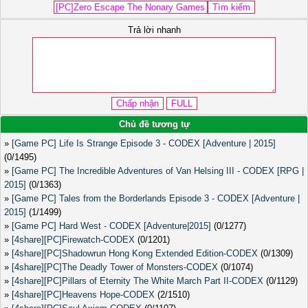
Trả lời nhanh
Chủ đề tương tự
»
[Game PC] Life Is Strange Episode 3 - CODEX [Adventure | 2015]
(0/1495)
»
[Game PC] The Incredible Adventures of Van Helsing III - CODEX [RPG |
2015]
(0/1363)
»
[Game PC] Tales from the Borderlands Episode 3 - CODEX [Adventure |
2015]
(1/1499)
»
[Game PC] Hard West - CODEX [Adventure|2015]
(0/1277)
»
[4share][PC]Firewatch-CODEX
(0/1201)
»
[4share][PC]Shadowrun Hong Kong Extended Edition-CODEX
(0/1309)
»
[4share][PC]The Deadly Tower of Monsters-CODEX
(0/1074)
»
[4share][PC]Pillars of Eternity The White March Part II-CODEX
(0/1129)
»
[4share][PC]Heavens Hope-CODEX
(2/1510)