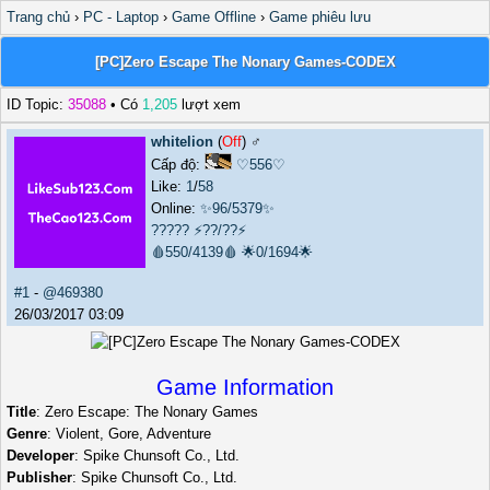
Trang chủ
›
PC - Laptop
›
Game Offline
›
Game phiêu lưu
[PC]Zero Escape The Nonary Games-CODEX
ID Topic:
35088
• Có
1,205
lượt xem
whitelion
(
Off
) ♂️
Cấp độ:
♡556♡
Like:
1
/
58
Online:
✨96/5379✨
?????
⚡??/??⚡
🩸550/4139🩸
🌟0/1694🌟
#1
-
@469380
26/03/2017 03:09
Game Information
Title
: Zero Escape: The Nonary Games
Genre
: Violent, Gore, Adventure
Developer
: Spike Chunsoft Co., Ltd.
Publisher
: Spike Chunsoft Co., Ltd.