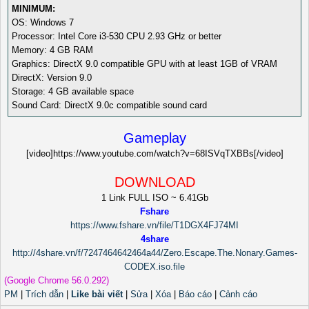
MINIMUM:
OS: Windows 7
Processor: Intel Core i3-530 CPU 2.93 GHz or better
Memory: 4 GB RAM
Graphics: DirectX 9.0 compatible GPU with at least 1GB of VRAM
DirectX: Version 9.0
Storage: 4 GB available space
Sound Card: DirectX 9.0c compatible sound card
Gameplay
[video]https://www.youtube.com/watch?v=68ISVqTXBBs[/video]
DOWNLOAD
1 Link FULL ISO ~ 6.41Gb
Fshare
https://www.fshare.vn/file/T1DGX4FJ74MI
4share
http://4share.vn/f/7247464642464a44/Zero.Escape.The.Nonary.Games-
CODEX.iso.file
(Google Chrome 56.0.292)
PM
|
Trích dẫn
|
Like bài viết
|
Sửa
|
Xóa
|
Báo cáo
|
Cảnh cáo