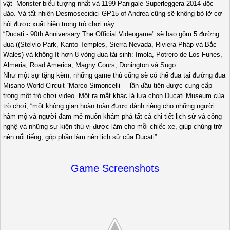
vật” Monster biểu tượng nhất và 1199 Panigale Superleggera 2014 độc
đáo. Và tất nhiên Desmosecidici GP15 of Andrea cũng sẽ không bỏ lỡ cơ
hội được xuất hiện trong trò chơi này.
“Ducati - 90th Anniversary The Official Videogame" sẽ bao gồm 5 đường
đua ((Stelvio Park, Kanto Temples, Sierra Nevada, Riviera Pháp và Bắc
Wales) và không ít hơn 8 vòng đua tái sinh: Imola, Potrero de Los Funes,
Almeria, Road America, Magny Cours, Donington và Sugo.
Như một sự tặng kèm, những game thủ cũng sẽ có thể đua tại đường đua
Misano World Circuit “Marco Simoncelli” – lần đầu tiên được cung cấp
trong một trò chơi video. Một ra mắt khác là lựa chọn Ducati Museum của
trò chơi, “một không gian hoàn toàn được dành riêng cho những người
hâm mộ và người đam mê muốn khám phá tất cả chi tiết lịch sử và công
nghệ và những sự kiện thú vị được làm cho mỗi chiếc xe, giúp chúng trở
nên nổi tiếng, góp phần làm nên lịch sử của Ducati”.
Game Screenshots