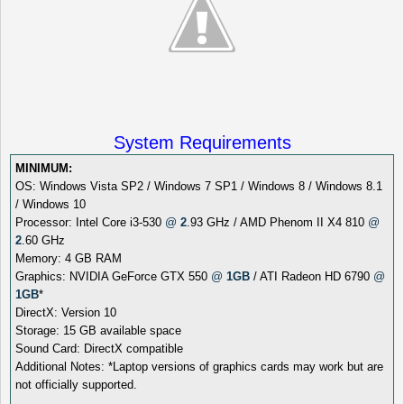
System Requirements
MINIMUM:
OS: Windows Vista SP2 / Windows 7 SP1 / Windows 8 / Windows 8.1
/ Windows 10
Processor: Intel Core i3-530
@
2
.93 GHz / AMD Phenom II X4 810
@
2
.60 GHz
Memory: 4 GB RAM
Graphics: NVIDIA GeForce GTX 550
@
1GB
/ ATI Radeon HD 6790
@
1GB
*
DirectX: Version 10
Storage: 15 GB available space
Sound Card: DirectX compatible
Additional Notes: *Laptop versions of graphics cards may work but are
not officially supported.