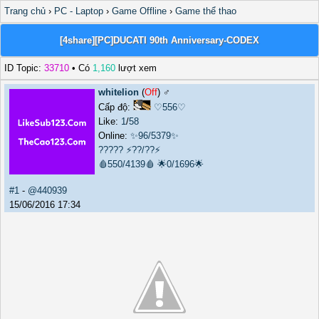
Trang chủ
›
PC - Laptop
›
Game Offline
›
Game thể thao
[4share][PC]DUCATI 90th Anniversary-CODEX
ID Topic:
33710
• Có
1,160
lượt xem
whitelion
(
Off
) ♂️
Cấp độ:
♡556♡
Like:
1
/
58
Online:
✨96/5379✨
?????
⚡??/??⚡
🩸550/4139🩸
🌟0/1696🌟
#1
-
@440939
15/06/2016 17:34