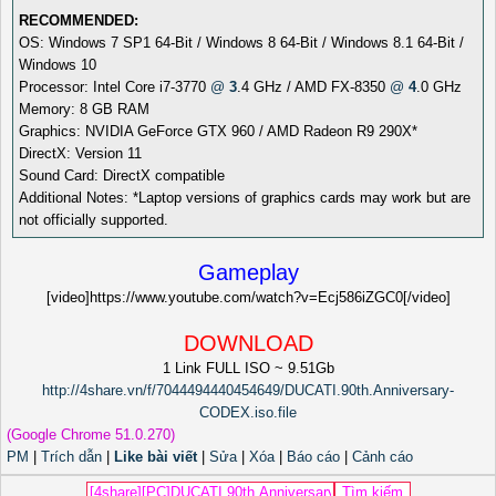
RECOMMENDED:
OS: Windows 7 SP1 64-Bit / Windows 8 64-Bit / Windows 8.1 64-Bit /
Windows 10
Processor: Intel Core i7-3770
@
3
.4 GHz / AMD FX-8350
@
4
.0 GHz
Memory: 8 GB RAM
Graphics: NVIDIA GeForce GTX 960 / AMD Radeon R9 290X*
DirectX: Version 11
Sound Card: DirectX compatible
Additional Notes: *Laptop versions of graphics cards may work but are
not officially supported.
Gameplay
[video]https://www.youtube.com/watch?v=Ecj586iZGC0[/video]
DOWNLOAD
1 Link FULL ISO ~ 9.51Gb
http://4share.vn/f/7044494440454649/DUCATI.90th.Anniversary-
CODEX.iso.file
(Google Chrome 51.0.270)
PM
|
Trích dẫn
|
Like bài viết
|
Sửa
|
Xóa
|
Báo cáo
|
Cảnh cáo