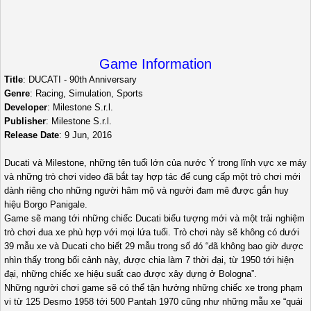
Game Information
Title
: DUCATI - 90th Anniversary
Genre
: Racing, Simulation, Sports
Developer
: Milestone S.r.l.
Publisher
: Milestone S.r.l.
Release Date
: 9 Jun, 2016
Ducati và Milestone, những tên tuổi lớn của nước Ý trong lĩnh vực xe máy
và những trò chơi video đã bắt tay hợp tác để cung cấp một trò chơi mới
dành riêng cho những người hâm mộ và người đam mê được gắn huy
hiệu Borgo Panigale.
Game sẽ mang tới những chiếc Ducati biểu tượng mới và một trải nghiệm
trò chơi đua xe phù hợp với mọi lứa tuổi. Trò chơi này sẽ không có dưới
39 mẫu xe và Ducati cho biết 29 mẫu trong số đó “đã không bao giờ được
nhìn thấy trong bối cảnh này, được chia làm 7 thời đại, từ 1950 tới hiện
đại, những chiếc xe hiệu suất cao được xây dựng ở Bologna”.
Những người chơi game sẽ có thể tận hưởng những chiếc xe trong phạm
vi từ 125 Desmo 1958 tới 500 Pantah 1970 cũng như những mẫu xe “quái