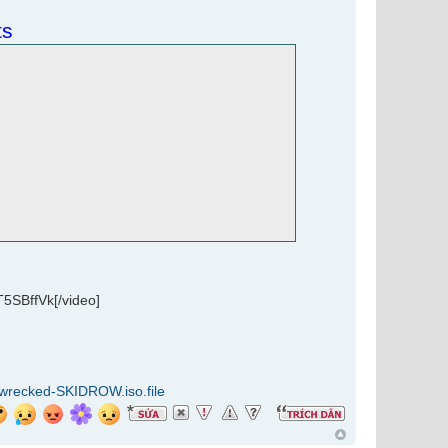
ts
T5SBffVk[/video]
pwrecked-SKIDROW.iso.file