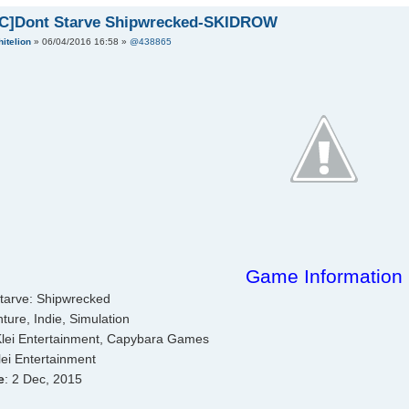
PC]Dont Starve Shipwrecked-SKIDROW
itelion
» 06/04/2016 16:58 »
@438865
Game Information
Starve: Shipwrecked
nture, Indie, Simulation
Klei Entertainment, Capybara Games
lei Entertainment
e
: 2 Dec, 2015