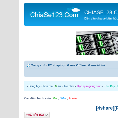
CHIASE123.
Diễn đàn chia sẻ kiến thứ
Trang chủ
›
PC - Laptop
›
Game Offline
›
Game trí tuệ
•
Bang hội
•
Tiền mặt:
0
Xu
•
Trò chơi
•
Hộp quà giáng sinh
•
Thứ Bảy, 1
Các điều hành viên:
Mod
,
SMod
,
Admin
[4share]
Gửi bài trả lời