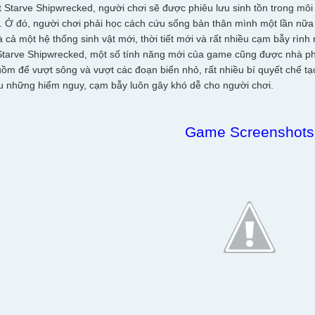
t Starve Shipwrecked, người chơi sẽ được phiêu lưu sinh tồn trong mô
i. Ở đó, người chơi phải học cách cứu sống bản thân mình một lần nữa 
 cả một hệ thống sinh vật mới, thời tiết mới và rất nhiều cạm bẫy rình
Starve Shipwrecked, một số tính năng mới của game cũng được nhà phát 
ồm để vượt sông và vượt các đoạn biển nhỏ, rất nhiều bí quyết chế t
ếu những hiểm nguy, cạm bẫy luôn gây khó dễ cho người chơi.
Game Screenshots