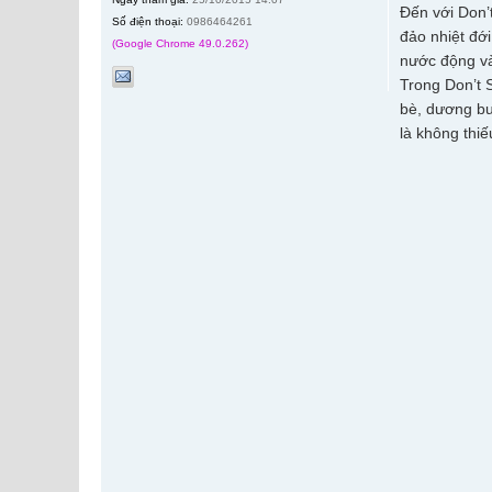
Đến với Don’
Số điện thoại:
0986464261
đảo nhiệt đớ
(Google Chrome 49.0.262)
nước động và
Trong Don’t 
bè, dương bu
là không thi