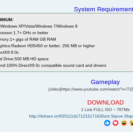
System Requiremen
NIMUM:
Windows XP/Vista/Windows 7/Windows 8
cessor:1.7+ GHz or better
ory:1+ gigs of RAM GB RAM
phics:Radeon HD5450 or better; 256 MB or higher
ectX®:9.0c
d Drive:500 MB HD space
nd:100% DirectX9.0c compatible sound card and drivers
Gameplay
[video]https://www.youtube.com/watch?v=TIj
DOWNLOAD
1 Link FULL ISO ~ 787Mb
http://4share.vn/f/25111d1712151716/Dont.Starve.Shi