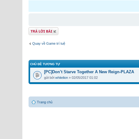
Gửi bài trả lời
Quay về Game trí tuệ
CHỦ ĐỀ TƯƠNG TỰ
[PC]Don’t Starve Together A New Reign-PLAZA
gửi bởi
whitelion
» 02/05/2017 01:02
Trang chủ