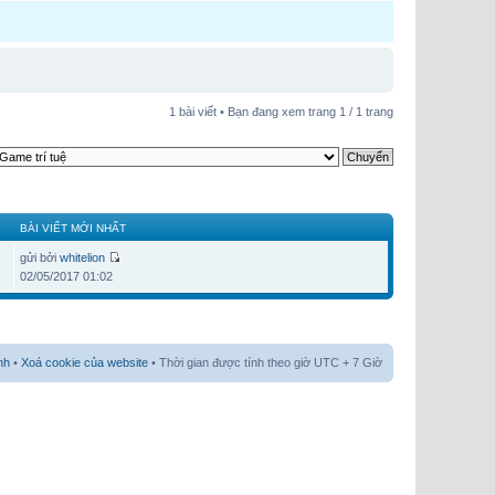
1 bài viết • Bạn đang xem trang
1
/
1
trang
BÀI VIẾT MỚI NHẤT
gửi bởi
whitelion
02/05/2017 01:02
nh
•
Xoá cookie của website
• Thời gian được tính theo giờ UTC + 7 Giờ