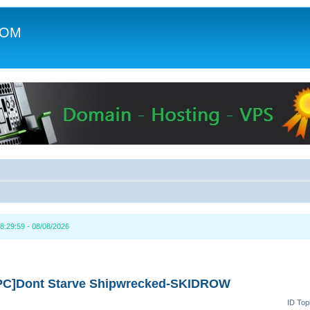
COM
c
8:29:59 - 08/08/2026
[PC]Dont Starve Shipwrecked-SKIDROW
ID Top