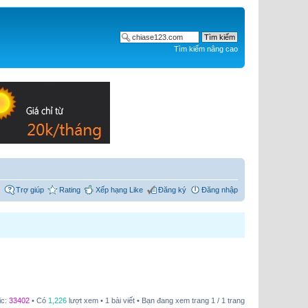
Tìm kiếm nâng cao
Trợ giúp
Rating
Xếp hạng Like
Đăng ký
Đăng nhập
ic:
33402
• Có
1,226
lượt xem • 1 bài viết • Bạn đang xem trang
1
/
1
trang