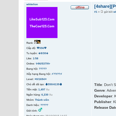
whitelion
[4share][
#1
»
gửi bởi
wh
Rank:
Cấp độ:
💚556💚
Tu luyện:
☀️8/30☀️
Like:
1
/
58
Online:
✨96/5379✨
Bang hội:
?????
Xếp hạng Bang hội:
⚡??/??⚡
Level:
⭐0/1694⭐
Title
: Don't 
Chủ đề đã tạo:
🩸550/4139🩸
Tiền mặt:
1,497
Xu
Genre
: Adve
Ngân hàng:
6,230
Xu
Developer
: 
Nhóm:
Thành viên
Publisher
: K
Danh hiệu:
?????
Release Dat
Giới tính:
Ngày tham gia:
25/10/2015 14:07