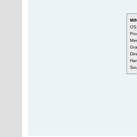
MI
OS:
Pro
Mem
Gra
Dir
Har
Sou