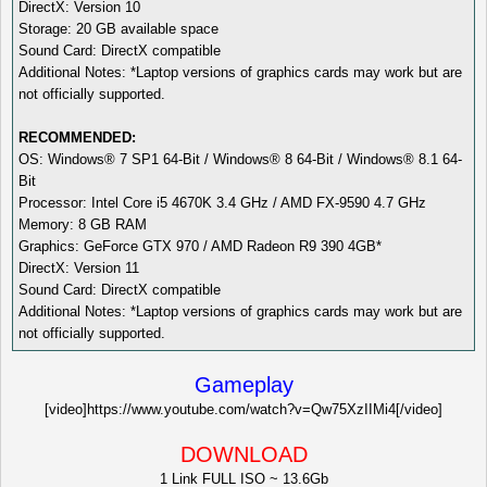
DirectX: Version 10
Storage: 20 GB available space
Sound Card: DirectX compatible
Additional Notes: *Laptop versions of graphics cards may work but are
not officially supported.
RECOMMENDED:
OS: Windows® 7 SP1 64-Bit / Windows® 8 64-Bit / Windows® 8.1 64-
Bit
Processor: Intel Core i5 4670K 3.4 GHz / AMD FX-9590 4.7 GHz
Memory: 8 GB RAM
Graphics: GeForce GTX 970 / AMD Radeon R9 390 4GB*
DirectX: Version 11
Sound Card: DirectX compatible
Additional Notes: *Laptop versions of graphics cards may work but are
not officially supported.
Gameplay
[video]https://www.youtube.com/watch?v=Qw75XzIIMi4[/video]
DOWNLOAD
1 Link FULL ISO ~ 13.6Gb