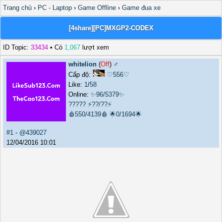
Trang chủ
›
PC - Laptop
›
Game Offline
›
Game đua xe
[4share][PC]MXGP2-CODEX
ID Topic:
33434
• Có
1,067
lượt xem
whitelion
(
Off
) ♂️
Cấp độ:
♡556♡
Like:
1
/
58
Online:
✨96/5379✨
?????
⚡??/??⚡
🩸550/4139🩸
🌟0/1694🌟
#1
-
@439027
12/04/2016 10:01