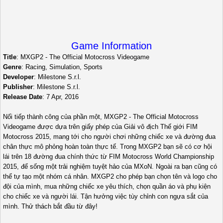
Game Information
Title
: MXGP2 - The Official Motocross Videogame
Genre
: Racing, Simulation, Sports
Developer
: Milestone S.r.l.
Publisher
: Milestone S.r.l.
Release Date
: 7 Apr, 2016
Nối tiếp thành công của phần một, MXGP2 - The Official Motocross
Videogame được dựa trên giấy phép của Giải vô địch Thế giới FIM
Motocross 2015, mang tới cho người chơi những chiếc xe và đường đua
chân thực mô phỏng hoàn toàn thực tế. Trong MXGP2 bạn sẽ có cơ hội
lái trên 18 đường đua chính thức từ FIM Motocross World Championship
2015, để sống một trải nghiệm tuyệt hảo của MXoN. Ngoài ra bạn cũng có
thể tự tạo một nhóm cá nhân. MXGP2 cho phép bạn chọn tên và logo cho
đội của mình, mua những chiếc xe yêu thích, chọn quần áo và phụ kiện
cho chiếc xe và người lái. Tận hưởng việc tùy chỉnh con ngựa sắt của
mình. Thử thách bắt đầu từ đây!