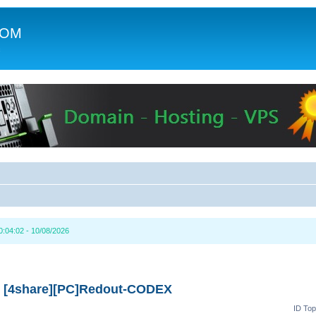
COM
c
0:04:02 - 10/08/2026
[4share][PC]Redout-CODEX
ID Top