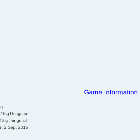
Game Information
t
ng
34BigThings srl
4BigThings srl
e
: 2 Sep, 2016