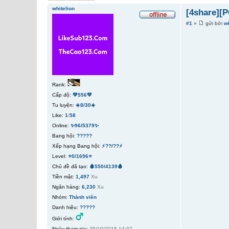
whitelion
[4share][
#1
»
gửi bởi
wh
Rank:
Cấp độ:
💚556💚
Tu luyện:
☀️8/30☀️
Like:
1
/
58
Online:
✨96/5379✨
Bang hội:
?????
Xếp hạng Bang hội:
⚡??/??⚡
Level:
⭐0/1696⭐
Chủ đề đã tạo:
🩸550/4139🩸
Tiền mặt:
1,497
Xu
Ngân hàng:
6,230
Xu
Nhóm:
Thành viên
Danh hiệu:
?????
Giới tính:
Ngày tham gia:
25/10/2015 14:07