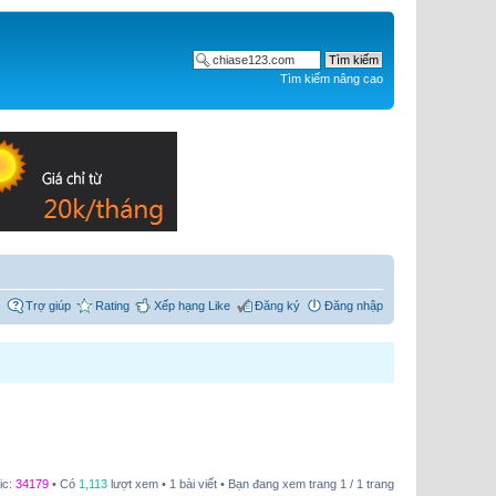
Tìm kiếm nâng cao
Trợ giúp
Rating
Xếp hạng Like
Đăng ký
Đăng nhập
ic:
34179
• Có
1,113
lượt xem • 1 bài viết • Bạn đang xem trang
1
/
1
trang