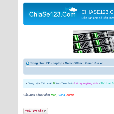
CHIASE123.
Diễn đàn chia sẻ kiến thứ
Trang chủ
›
PC - Laptop
›
Game Offline
›
Game đua xe
•
Bang hội
•
Tiền mặt:
0
Xu
•
Trò chơi
•
Hộp quà giáng sinh
•
Thứ Hai, 1
Các điều hành viên:
Mod
,
SMod
,
Admin
Gửi bài trả lời