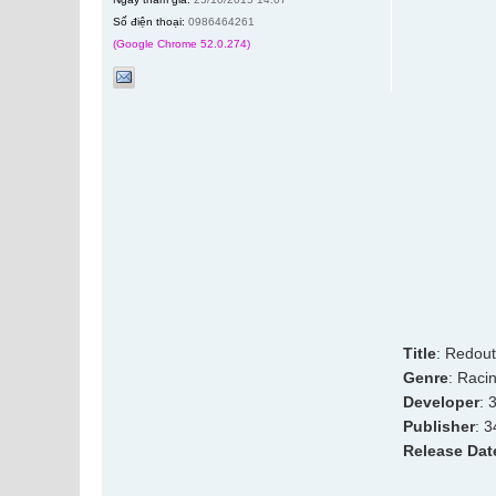
Số điện thoại:
0986464261
(Google Chrome 52.0.274)
Title
: Redou
Genre
: Raci
Developer
: 
Publisher
: 3
Release Dat