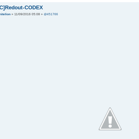
PC]Redout-CODEX
itelion
» 11/09/2016 05:08 »
@451766