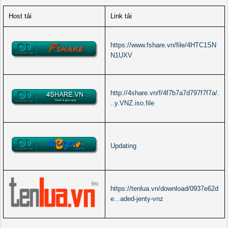
Host tải
Link tải
https://www.fshare.vn/file/4HTC1SN
N1UXV
http://4share.vn/f/4f7b7a7d797f7f7a/.
..y.VNZ.iso.file
Updating
https://tenlua.vn/download/0937e62d
e...aded-jenty-vnz