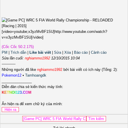
[video=youtube;x3yzMvBF1SU]http://www.youtube.com/watch?
v=x3yzMvBF1SU[/video]
(Cốc Cốc 50.2.175)
PM
|
Trích dẫn
|
Like bài viết
|
Sửa
|
Xóa
|
Báo cáo
|
Cảnh cáo
Sửa lần cuối:
nghiammo1992
12/10/2015 10:04
------------
Những người đã like
nghiammo1992
bởi bài viết có ích này (Tổng: 2):
Pokemon12
•
Tamhoangdk
_______________
Diễn đàn chia sẻ kiến thức máy tính:
K
E
T
N
O
I
1
2
3
.
C
O
M
Ấn hiện ra để xem chữ ký của mình: