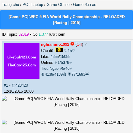
Trang chủ
›
PC - Laptop
›
Game Offline
›
Game đua xe
[Game PC] WRC 5 FIA World Rally Championship - RELOADED
[Racing | 2015]
ID Topic:
32319
• Có
1,377
lượt xem
nghiammo1992
(
Off
) ♂️
Cấp độ:
♡15♡
Like:
4355
/
15088
Online:
✨1/5379✨
Tiếu Ngạo
⚡5/46⚡
🩸4139/4139🩸
🌟77/1693🌟
#1
-
@423420
12/10/2015 10:03