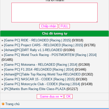
Trả lời nhanh
Chủ đề tương tự
»
[Game PC] RIDE - RELOADED [Racing | 2015]
(0/3018)
»
[Game PC] Project CARS - RELOADED [Racing | 2015]
(0/1795)
»
[4share][PC]DiRT Rally v1.1-RELOADED
(0/1084)
»
[Game PC] World Truck Racing - POSTMORTEM [Racing | 2014]
(0/1485)
»
[Game PC] Motorama - RELOADED [Racing | 2014]
(0/1369)
»
[Game PC] F1 2014 -RELOADED [Racing | 2014]
(0/1446)
»
[4share][PC]Table Top Racing World Tour-RELOADED
(0/1302)
»
[Game PC] NASCAR 15 - CODEX [Racing | 2015]
(0/1360)
»
[Game PC] Motorcycle Club - CODEX [Racing | 2014]
(0/1438)
»
[PC]Mantis Burn Racing Elite Class-PLAZA
(0/1217)
Trang chủ