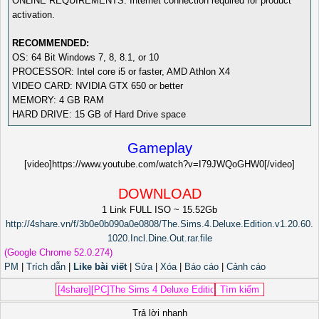
ONLINE REQUIREMENTS: Internet connection required for product
activation.
RECOMMENDED:
OS: 64 Bit Windows 7, 8, 8.1, or 10
PROCESSOR: Intel core i5 or faster, AMD Athlon X4
VIDEO CARD: NVIDIA GTX 650 or better
MEMORY: 4 GB RAM
HARD DRIVE: 15 GB of Hard Drive space
Gameplay
[video]https://www.youtube.com/watch?v=I79JWQoGHW0[/video]
DOWNLOAD
1 Link FULL ISO ~ 15.52Gb
http://4share.vn/f/3b0e0b090a0e0808/The.Sims.4.Deluxe.Edition.v1.20.60.
1020.Incl.Dine.Out.rar.file
(Google Chrome 52.0.274)
PM
|
Trích dẫn
|
Like bài viết
|
Sửa
|
Xóa
|
Báo cáo
|
Cảnh cáo
Trả lời nhanh