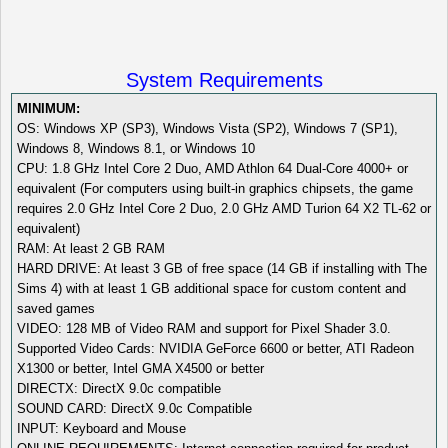
System Requirements
MINIMUM:
OS: Windows XP (SP3), Windows Vista (SP2), Windows 7 (SP1),
Windows 8, Windows 8.1, or Windows 10
CPU: 1.8 GHz Intel Core 2 Duo, AMD Athlon 64 Dual-Core 4000+ or
equivalent (For computers using built-in graphics chipsets, the game
requires 2.0 GHz Intel Core 2 Duo, 2.0 GHz AMD Turion 64 X2 TL-62 or
equivalent)
RAM: At least 2 GB RAM
HARD DRIVE: At least 3 GB of free space (14 GB if installing with The
Sims 4) with at least 1 GB additional space for custom content and
saved games
VIDEO: 128 MB of Video RAM and support for Pixel Shader 3.0.
Supported Video Cards: NVIDIA GeForce 6600 or better, ATI Radeon
X1300 or better, Intel GMA X4500 or better
DIRECTX: DirectX 9.0c compatible
SOUND CARD: DirectX 9.0c Compatible
INPUT: Keyboard and Mouse