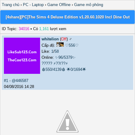
Trang chủ
›
PC - Laptop
›
Game Offline
›
Game mô phỏng
[4share][PC]The Sims 4 Deluxe Edition v1.20.60.1020 Incl Dine Out
ID Topic:
34016
• Có
1,161
lượt xem
whitelion
(
Off
) ♂️
Cấp độ:
♡556♡
Like:
1
/
58
Online:
✨96/5379✨
?????
⚡??/??⚡
🩸550/4139🩸
🌟0/1694🌟
#1
-
@446587
04/08/2016 14:28