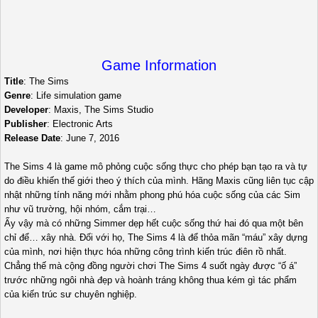
Game Information
Title
: The Sims
Genre
: Life simulation game
Developer
: Maxis, The Sims Studio
Publisher
: Electronic Arts
Release Date
: June 7, 2016
The Sims 4 là game mô phỏng cuộc sống thực cho phép bạn tạo ra và tự
do điều khiến thế giới theo ý thích của mình. Hãng Maxis cũng liên tục cập
nhật những tính năng mới nhằm phong phú hóa cuộc sống của các Sim
như vũ trường, hội nhóm, cắm trại…
Ấy vậy mà có những Simmer dẹp hết cuộc sống thứ hai đó qua một bên
chỉ để… xây nhà. Đối với họ, The Sims 4 là để thỏa mãn “máu” xây dựng
của mình, nơi hiện thực hóa những công trình kiến trúc điên rồ nhất.
Chẳng thế mà cộng đồng người chơi The Sims 4 suốt ngày được “ố á”
trước những ngôi nhà đẹp và hoành tráng không thua kém gì tác phẩm
của kiến trúc sư chuyên nghiệp.