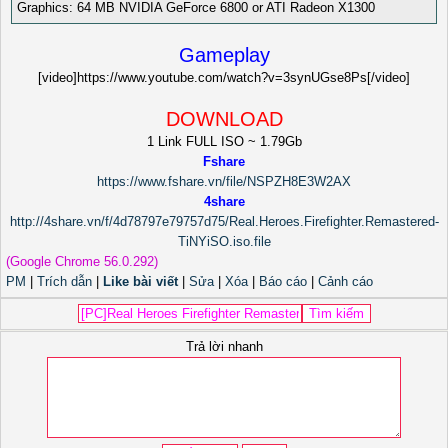
Graphics: 64 MB NVIDIA GeForce 6800 or ATI Radeon X1300
Gameplay
[video]https://www.youtube.com/watch?v=3synUGse8Ps[/video]
DOWNLOAD
1 Link FULL ISO ~ 1.79Gb
Fshare
https://www.fshare.vn/file/NSPZH8E3W2AX
4share
http://4share.vn/f/4d78797e79757d75/Real.Heroes.Firefighter.Remastered-
TiNYiSO.iso.file
(Google Chrome 56.0.292)
PM
|
Trích dẫn
|
Like bài viết
|
Sửa
|
Xóa
|
Báo cáo
|
Cảnh cáo
Trả lời nhanh