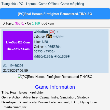
Trang chủ
›
PC - Laptop
›
Game Offline
›
Game mô phỏng
[PC]Real Heroes Firefighter Remastered-TiNYiSO
ID Topic:
35071
• Có
1,169
lượt xem
whitelion
(
Off
) ♂️
Cấp độ:
♡556♡
Like:
1
/
58
Online:
✨96/5379✨
?????
⚡??/??⚡
🩸550/4139🩸
🌟0/1695🌟
#1
-
@469226
21/03/2017 05:59
Game Information
Title
: Real Heroes: Firefighter
Genre
: Action, Adventure, Casual, Indie, Simulation, Strategy
Developer
: Scientifically Proven Entertainment, LLC. , Flying Tiger
Entertainment,Inc.