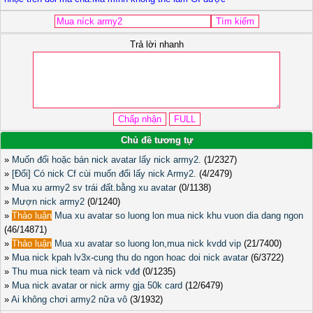
Trả lời nhanh
Chủ đề tương tự
»
Muốn đổi hoặc bán nick avatar lấy nick army2.
(1/2327)
»
[Đổi] Có nick Cf cùi muốn đổi lấy nick Army2.
(4/2479)
»
Mua xu army2 sv trái đất.bằng xu avatar
(0/1138)
»
Mượn nick army2
(0/1240)
»
Thảo luận
Mua xu avatar so luong lon mua nick khu vuon dia dang ngon
(46/14871)
»
Thảo luận
Mua xu avatar so luong lon,mua nick kvdd vip
(21/7400)
»
Mua nick kpah lv3x-cung thu do ngon hoac doi nick avatar
(6/3722)
»
Thu mua nick team và nick vđđ
(0/1235)
»
Mua nick avatar or nick army gja 50k card
(12/6479)
»
Ai không chơi army2 nữa vô
(3/1932)