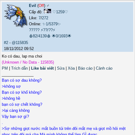
Evil
(
Off
) ♂️
Cấp độ:
♡1259♡
Like:
7
/
272
Online:
✨1/5379✨
?????
⚡??/??⚡
🩸82/4139🩸
🌟0/1693🌟
#2
-
@115835
18/11/2012 09:52
Ko có dau, lap ma choi
(Unknown / No Data - 115835)
PM
|
Trích dẫn
|
Like bài viết
|
Sửa
|
Xóa
|
Báo cáo
|
Cảnh cáo
_______________
Bạn có sợ đau không?
>không sợ
Bạn có sợ khổ không?
>không hề
bạn có sợ chết không?
>lại càng không
Vậy bạn sợ gì?
.
>Sợ những giọt nước mắt buồn tủi trên đôi mắt mẹ và giọt mồ hôi mệt
nhọc trên đôi má cha.Mà mình không thể làm GÌ được