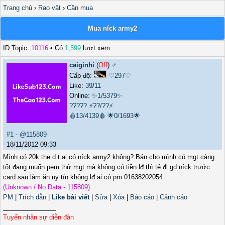
Trang chủ
›
Rao vặt
›
Cần mua
Mua níck army2
ID Topic:
10116
• Có
1,599
lượt xem
caiginhi
(
Off
) ♂️
Cấp độ:
♡297♡
Like:
39
/
11
Online:
✨1/5379✨
?????
⚡??/??⚡
🩸13/4139🩸
🌟0/1693🌟
#1
-
@115809
18/11/2012 09:33
Mình có 20k the d.t ai có níck army2 không? Bán cho mình có mgt càng
tốt đang muốn pem thử mgt mà không có tiền lđ thì té đi gd níck trước
card sau làm ăn uy tín không lđ ai có pm 01638202054
(Unknown / No Data - 115809)
PM
|
Trích dẫn
|
Like bài viết
|
Sửa
|
Xóa
|
Báo cáo
|
Cảnh cáo
_______________
Tuyển nhân sự diễn đàn