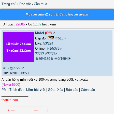
Trang chủ
›
Rao vặt
›
Cần mua
Mua xu army2 sv trái đất.bằng xu avatar
ID Topic:
22685
• Có
1,139
lượt xem
Mrdel
(
Off
) ♂️
Cấp độ:
♡515♡
Like:
53
/
224
Online:
✨1/5379✨
?????
⚡??/??⚡
🩸86/4139🩸
🌟0/1694🌟
#1
-
@272222
10/11/2013 13:50
Ai bán hông mình đổi x5.100kxu army bang 500k xu avatar
(Nokia 5300)
PM
|
Trích dẫn
|
Like bài viết
|
Sửa
|
Xóa
|
Báo cáo
|
Cảnh cáo
_______________
thanks nào
…..____________________ , ,__
……/ `—___________—-_____]