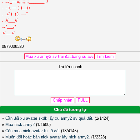
…../_==o;;;;;;;;_______.:/
…..), —.(_(__) /
….// (..) ), —-”
…//___//
..//___//
.//___//
0979008320
Trả lời nhanh
Chủ đề tương tự
»
Cần đổi xu avatar sxdk lấy xu army2 sv quả đất.
(1/1424)
»
Mua níck army2
(1/1600)
»
Cần mua nick avatar full ô đất
(13/4145)
»
Muốn đổi hoặc bán nick avatar lấy nick army2.
(1/2328)