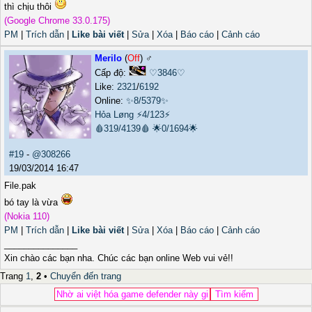
thì chịu thôi
(Google Chrome 33.0.175)
PM
|
Trích dẫn
|
Like bài viết
|
Sửa
|
Xóa
|
Báo cáo
|
Cảnh cáo
Merilo
(
Off
) ♂️
Cấp độ:
♡3846♡
Like:
2321
/
6192
Online:
✨8/5379✨
Hỏa Løng
⚡4/123⚡
🩸319/4139🩸
🌟0/1694🌟
#19
-
@308266
19/03/2014 16:47
File.pak
bó tay là vừa
(Nokia 110)
PM
|
Trích dẫn
|
Like bài viết
|
Sửa
|
Xóa
|
Báo cáo
|
Cảnh cáo
_______________
Xin chào các bạn nha. Chúc các bạn online Web vui vẻ!!
Trang
1
,
2
•
Chuyển đến trang