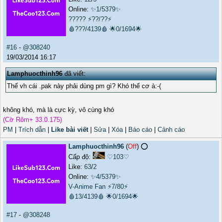
Online:
✨1/5379✨
?????
⚡??/??⚡
🩸???/4139🩸
🌟0/1694🌟
#16
-
@308240
19/03/2014 16:17
Lamphuocthinh96
đã viết:
Thế vh cái .pak này phải dùng pm gì? Khó thế cơ à:-(
không khó, mà là cực kỳ, vô cùng khó
(Cờ Rôm+ 33.0.175)
PM
|
Trích dẫn
|
Like bài viết
|
Sửa
|
Xóa
|
Báo cáo
|
Cảnh cáo
Lamphuocthinh96
(
Off
) ⭕️
Cấp độ:
♡103♡
Like:
63
/
2
Online:
✨4/5379✨
V-Anime Fan
⚡7/80⚡
🩸13/4139🩸
🌟0/1694🌟
#17
-
@308248