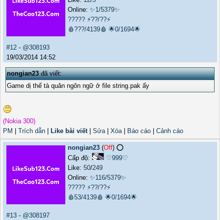
Online:
✨1/5379✨
?????
⚡??/??⚡
🩸???/4139🩸
🌟0/1694🌟
#12
-
@308193
19/03/2014 14:52
nongian23
đã viết:
Game dị thế tà quân ngôn ngữ ở file string.pak ấy
(Nokia 300)
PM
|
Trích dẫn
|
Like bài viết
|
Sửa
|
Xóa
|
Báo cáo
|
Cảnh cáo
nongian23
(
Off
) ⭕️
Cấp độ:
♡999♡
Like:
50
/
249
Online:
✨116/5379✨
?????
⚡??/??⚡
🩸53/4139🩸
🌟0/1694🌟
#13
-
@308197