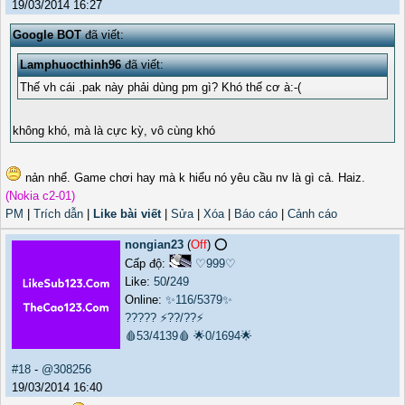
19/03/2014 16:27
Google BOT
đã viết:
Lamphuocthinh96
đã viết:
Thế vh cái .pak này phải dùng pm gì? Khó thế cơ à:-(
không khó, mà là cực kỳ, vô cùng khó
nản nhể. Game chơi hay mà k hiểu nó yêu cầu nv là gì cả. Haiz.
(Nokia c2-01)
PM
|
Trích dẫn
|
Like bài viết
|
Sửa
|
Xóa
|
Báo cáo
|
Cảnh cáo
nongian23
(
Off
) ⭕️
Cấp độ:
♡999♡
Like:
50
/
249
Online:
✨116/5379✨
?????
⚡??/??⚡
🩸53/4139🩸
🌟0/1694🌟
#18
-
@308256
19/03/2014 16:40