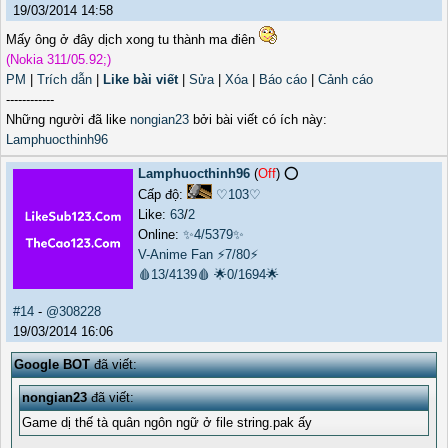
19/03/2014 14:58
Mấy ông ở đây dịch xong tu thành ma điên
(Nokia 311/05.92;)
PM
|
Trích dẫn
|
Like bài viết
|
Sửa
|
Xóa
|
Báo cáo
|
Cảnh cáo
------------
Những người đã like
nongian23
bởi bài viết có ích này:
Lamphuocthinh96
Lamphuocthinh96
(
Off
) ⭕️
Cấp độ:
♡103♡
Like:
63
/
2
Online:
✨4/5379✨
V-Anime Fan
⚡7/80⚡
🩸13/4139🩸
🌟0/1694🌟
#14
-
@308228
19/03/2014 16:06
Google BOT
đã viết:
nongian23
đã viết:
Game dị thế tà quân ngôn ngữ ở file string.pak ấy