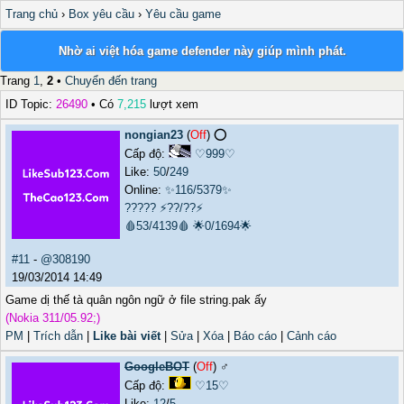
Trang chủ
›
Box yêu cầu
›
Yêu cầu game
Nhờ ai việt hóa game defender này giúp mình phát.
Trang
1
,
2
•
Chuyển đến trang
ID Topic:
26490
• Có
7,215
lượt xem
nongian23
(
Off
) ⭕️
Cấp độ:
♡999♡
Like:
50
/
249
Online:
✨116/5379✨
?????
⚡??/??⚡
🩸53/4139🩸
🌟0/1694🌟
#11
-
@308190
19/03/2014 14:49
Game dị thế tà quân ngôn ngữ ở file string.pak ấy
(Nokia 311/05.92;)
PM
|
Trích dẫn
|
Like bài viết
|
Sửa
|
Xóa
|
Báo cáo
|
Cảnh cáo
GoogleBOT
(
Off
) ♂️
Cấp độ:
♡15♡
Like:
12
/
5