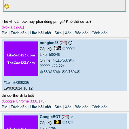
Thế vh cái .pak này phải dùng pm gì? Khó thế cơ à:-(
(Nokia c2-01)
PM
|
Trích dẫn
|
Like bài viết
|
Sửa
|
Xóa
|
Báo cáo
|
Cảnh cáo
nongian23
(
Off
) ⭕️
Cấp độ:
♡999♡
Like:
50
/
249
Online:
✨116/5379✨
?????
⚡??/??⚡
🩸53/4139🩸
🌟0/1694🌟
#15
-
@308236
19/03/2014 16:12
thì cứ thử đi là biết
(Google Chrome 33.0.175)
PM
|
Trích dẫn
|
Like bài viết
|
Sửa
|
Xóa
|
Báo cáo
|
Cảnh cáo
GoogleBOT
(
Off
) ♂️
Cấp độ:
♡15♡
Like:
12
/
5