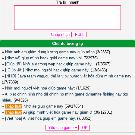
Trả lời nhanh
Chủ đề tương tự
»
Nhờ anh em giảm dung lượng game này giúp mình
(3/2357)
»
[Nhờ vả] giúp mình hack gold game này với
(5/2976)
»
[Giúp đỡ] Nhờ a.e trong wap hack giúp game này...
(7/3567)
»
[ Giúp đỡ ] Nhờ mọi người hack giúp game này.
(13/6456)
»
[NHỜ] Java team wap,cụ thể là vipvip,vào việt hóa dùm mình game này
(17/7339)
»
Nhờ mọi người việt hoá giúp game này:
(1/1629)
»
Ai biet chinh hinh nho thi chinh ho minh game dynamite fishing nay.tks
nhieu.
(9/4326)
»
Thảo luận
Nhờ ae giúp game này
(59/17854)
»
Thảo luận
Ai giúp mình việt hóa game này giùm đi
(30/12701)
»
[Việt hoá] Ai việt hoá giúp em game này.
(7/3052)