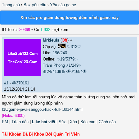
Trang chủ
›
Box yêu cầu
›
Yêu cầu game
Xin các pro giảm dung lượng dùm mình game này
ID Topic:
30369
• Có
1,932
lượt xem
Mrkieuls
(
Off
) ♂️
Cấp độ:
♡313♡
Like:
196
/
240
Online:
✨19/5379✨
Trảm Phong
⚡1/249⚡
🩸24/4139🩸
🌟0/1694🌟
#1
-
@370161
13/12/2014 21:14
Mình có thử làm rồi nhưng lúc vô game toàn bị ứng dụng sai nên nhờ mọi
người giảm dung lượng dúp mình
f18/game-java-sanggou-hack-full-t30344.html
(Nokia 6300)
PM
|
Trích dẫn
|
Like bài viết
|
Sửa
|
Xóa
|
Báo cáo
|
Cảnh cáo
_______________
Tài Khoản Đã Bị Khóa Bởi Quản Trị Viên