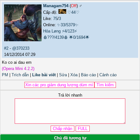
Managam754
(
Off
) ♂️
Cấp độ:
♡44♡
Like:
75
/
3
Online:
✨33/5379✨
Hỏa Løng
⚡4/123⚡
🩸???/4139🩸
🌟0/1694🌟
#2
-
@370233
14/12/2014 07:29
Ko co ai dau em
(Opera Mini 4.2.2)
PM
|
Trích dẫn
|
Like bài viết
|
Sửa
|
Xóa
|
Báo cáo
|
Cảnh cáo
Trả lời nhanh
Chủ đề tương tự