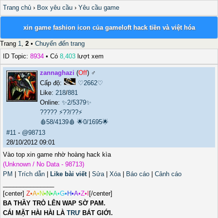
Trang chủ
›
Box yêu cầu
›
Yêu cầu game
xin game fashion icon của gameloft hack tiền và việt hóa
Trang
1
,
2
•
Chuyển đến trang
ID Topic:
8934
• Có
8,403
lượt xem
zannaghazi
(
Off
) ♂️
Cấp độ:
♡2662♡
Like:
218
/
881
Online:
✨2/5379✨
?????
⚡??/??⚡
🩸58/4139🩸
🌟0/1695🌟
#11
-
@98713
28/10/2012 09:01
Vào top xin game nhờ hoàng hack kìa
(Unknown / No Data - 98713)
PM
|
Trích dẫn
|
Like bài viết
|
Sửa
|
Xóa
|
Báo cáo
|
Cảnh cáo
_______________
[center]
Z
•
A
•
N
•
N
•
A
•
G
•
H
•
A
•
Z
•
I
[/center]
BA THẦY TRÒ LÊN WAP SỜ PAM.
CÁI MẶT HÀI HÀI LÀ
TRƯ
BÁT GIỚI.