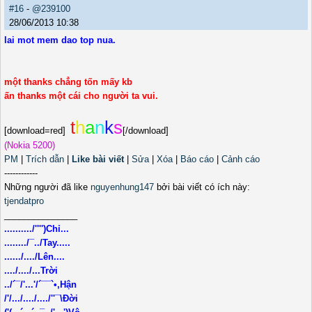
#16
-
@239100
28/06/2013 10:38
lai mot mem dao top nua.
một thanks chẳng tốn mấy kb
ấn thanks một cái cho người ta vui.
t
h
a
n
k
s
[download=red]
[/download]
(Nokia 5200)
PM
|
Trích dẫn
|
Like bài viết
|
Sửa
|
Xóa
|
Báo cáo
|
Cảnh cáo
------------
Những người đã like
nguyenhung147
bởi bài viết có ích này:
tjendatpro
_______________
........../'''')Chỉ...
......../¯../Tay.....
....../..../Lên....
..../..../...Trời
../´¯/'...'/´¯¯`•,Hận
/'/.../..../..../''¯\Đời