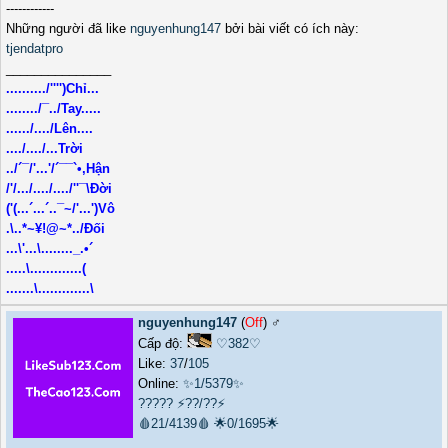
------------
Những người đã like
nguyenhung147
bởi bài viết có ích này:
tjendatpro
_______________
........../'''')Chỉ...
......../¯../Tay.....
....../..../Lên....
..../..../...Trời
../´¯/'...'/´¯¯`•,Hận
/'/.../..../..../''¯\Đời
('(...´...´..¯~/'...')Vô
.\..*~¥!@~*../Đối
...\'...\........_.•´
.....\.............(
.......\.............\
nguyenhung147
(
Off
) ♂️
Cấp độ:
♡382♡
Like:
37
/
105
Online:
✨1/5379✨
?????
⚡??/??⚡
🩸21/4139🩸
🌟0/1695🌟