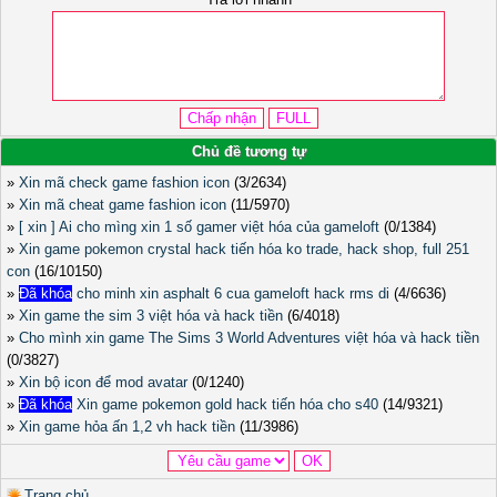
Chủ đề tương tự
»
Xin mã check game fashion icon
(3/2634)
»
Xin mã cheat game fashion icon
(11/5970)
»
[ xin ] Ai cho mìng xin 1 số gamer việt hóa của gameloft
(0/1384)
»
Xin game pokemon crystal hack tiến hóa ko trade, hack shop, full 251
con
(16/10150)
»
Đã khóa
cho minh xin asphalt 6 cua gameloft hack rms di
(4/6636)
»
Xin game the sim 3 việt hóa và hack tiền
(6/4018)
»
Cho mình xin game The Sims 3 World Adventures việt hóa và hack tiền
(0/3827)
»
Xin bộ icon để mod avatar
(0/1240)
»
Đã khóa
Xin game pokemon gold hack tiến hóa cho s40
(14/9321)
»
Xin game hỏa ấn 1,2 vh hack tiền
(11/3986)
Trang chủ