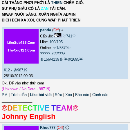
CÁI THẰNG PHƠI PHỚI LÀ
THIEN
CHÉM GIÓ.
SƯ PHỤ GIÀU CÓ LÀ
ZAN
TÀI CÁN.
MWAP NGỜI SÁNG, XUÂN NGHĨA ADMIN.
ĐÍCH ĐẾN XA XÔI, CÙNG WAP PHÁT TRIỂN
panda
(
Off
) ♂️
Cấp độ:
♡741♡
Like:
100
/
195
Online:
✨1/5379✨
?????
⚡??/??⚡
🩸156/4139🩸
🌟0/1695🌟
#12
-
@98719
28/10/2012 09:03
Ok. Để vào nhờ thử xem
(Unknown / No Data - 98719)
PM
|
Trích dẫn
|
Like bài viết
|
Sửa
|
Xóa
|
Báo cáo
|
Cảnh cáo
_______________
®
D
E
T
E
C
T
I
V
E
T
E
A
M
®
Johnny English
Khoc777
(
Off
) ⭕️