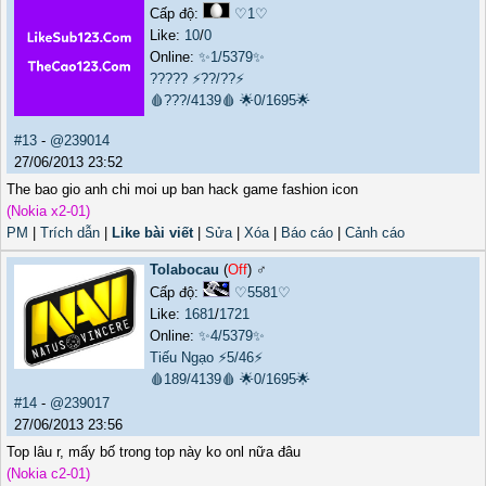
Cấp độ:
♡1♡
Like:
10
/
0
Online:
✨1/5379✨
?????
⚡??/??⚡
🩸???/4139🩸
🌟0/1695🌟
#13
-
@239014
27/06/2013 23:52
The bao gio anh chi moi up ban hack game fashion icon
(Nokia x2-01)
PM
|
Trích dẫn
|
Like bài viết
|
Sửa
|
Xóa
|
Báo cáo
|
Cảnh cáo
Tolabocau
(
Off
) ♂️
Cấp độ:
♡5581♡
Like:
1681
/
1721
Online:
✨4/5379✨
Tiếu Ngạo
⚡5/46⚡
🩸189/4139🩸
🌟0/1695🌟
#14
-
@239017
27/06/2013 23:56
Top lâu r, mấy bố trong top này ko onl nữa đâu
(Nokia c2-01)