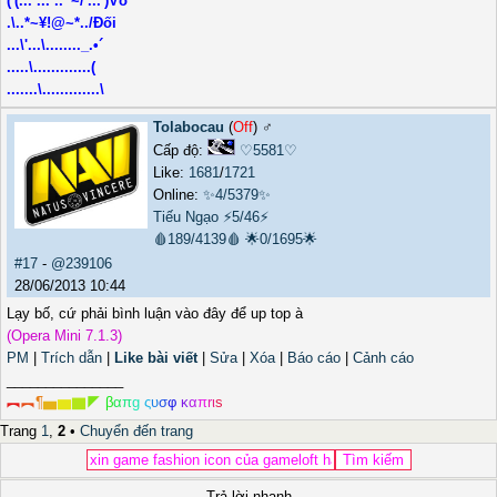
('(...´...´..¯~/'...')Vô
.\..*~¥!@~*../Đối
...\'...\........_.•´
.....\.............(
.......\.............\
Tolabocau
(
Off
) ♂️
Cấp độ:
♡5581♡
Like:
1681
/
1721
Online:
✨4/5379✨
Tiếu Ngạo
⚡5/46⚡
🩸189/4139🩸
🌟0/1695🌟
#17
-
@239106
28/06/2013 10:44
Lạy bố, cứ phải bình luận vào đây để up top à
(Opera Mini 7.1.3)
PM
|
Trích dẫn
|
Like bài viết
|
Sửa
|
Xóa
|
Báo cáo
|
Cảnh cáo
_______________
︻
︻
¶
▅
▆
▇
◤
β
α
π
g
ς
υ
σ
φ
κ
α
π
r
ι
s
Trang
1
,
2
•
Chuyển đến trang
Trả lời nhanh