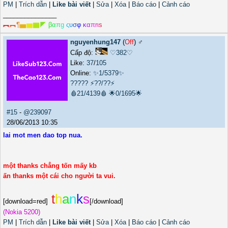
PM
|
Trích dẫn
|
Like bài viết
|
Sửa
|
Xóa
|
Báo cáo
|
Cảnh cáo
_______________
︻
︻
¶
▅
▆
▇
◤
β
α
π
g
ς
υ
σ
φ
κ
α
π
r
ι
s
nguyenhung147
(
Off
) ♂️
Cấp độ:
♡382♡
Like:
37
/
105
Online:
✨1/5379✨
?????
⚡??/??⚡
🩸21/4139🩸
🌟0/1695🌟
#15
-
@239097
28/06/2013 10:35
lai mot men dao top nua.
một thanks chẳng tốn mấy kb
ấn thanks một cái cho người ta vui.
t
h
a
n
k
s
[download=red]
[/download]
(Nokia 5200)
PM
|
Trích dẫn
|
Like bài viết
|
Sửa
|
Xóa
|
Báo cáo
|
Cảnh cáo