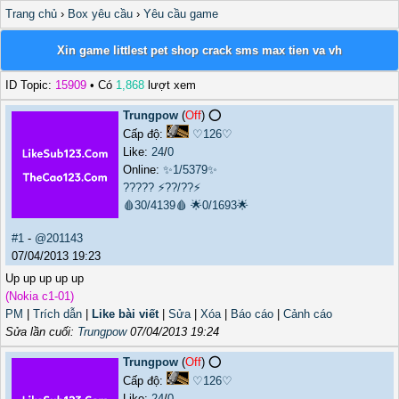
Trang chủ
›
Box yêu cầu
›
Yêu cầu game
Xin game littlest pet shop crack sms max tien va vh
ID Topic:
15909
• Có
1,868
lượt xem
Trungpow
(
Off
) ⭕️
Cấp độ:
♡126♡
Like:
24
/
0
Online:
✨1/5379✨
?????
⚡??/??⚡
🩸30/4139🩸
🌟0/1693🌟
#1
-
@201143
07/04/2013 19:23
Up up up up up
(Nokia c1-01)
PM
|
Trích dẫn
|
Like bài viết
|
Sửa
|
Xóa
|
Báo cáo
|
Cảnh cáo
Sửa lần cuối:
Trungpow
07/04/2013 19:24
Trungpow
(
Off
) ⭕️
Cấp độ:
♡126♡
Like:
24
/
0