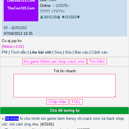
Online:
✨1/5379✨
?????
⚡??/??⚡
🩸30/4139🩸
🌟0/1693🌟
#2
-
@201162
07/04/2013 19:35
Co aj jup ko
(Nokia c1-01)
PM
|
Trích dẫn
|
Like bài viết
|
Sửa
|
Xóa
|
Báo cáo
|
Cảnh cáo
Trả lời nhanh
Chủ đề tương tự
»
Đã khóa
Ai cho mình xin game farm frenzy vh,crack sms và hack shop
với .mh cảm ứng nha.
(4/3191)