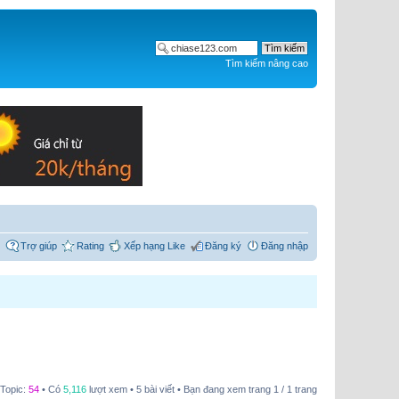
Tìm kiếm nâng cao
Trợ giúp
Rating
Xếp hạng Like
Đăng ký
Đăng nhập
 Topic:
54
• Có
5,116
lượt xem • 5 bài viết • Bạn đang xem trang
1
/
1
trang