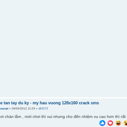
e tan tay du ky - my hau vuong 128x160 crack sms
aoaxpt
» 29/04/2012 11:03 »
@5272
i chán lắm , mới chơi thì vui nhưng cho đến nhiệm vu cao hơn thì rất