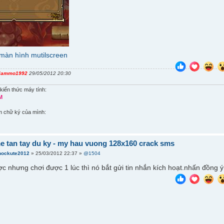
màn hình mutilscreen
iammo1992
29/05/2012 20:30
kiến thức máy tính:
M
m chữ ký của mình:
e tan tay du ky - my hau vuong 128x160 crack sms
hockute2012
» 25/03/2012 22:37 »
@1504
ợc nhưng chơi được 1 lúc thì nó bắt gửi tin nhắn kích hoạt.nhấn đồng ý đư