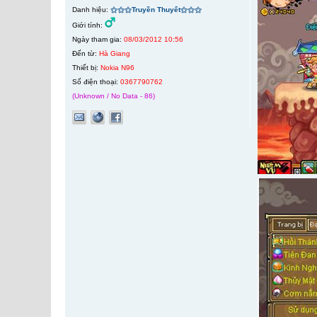
Danh hiệu:
⚝⚝⚝Truyền Thuyết⚝⚝⚝
Giới tính:
Ngày tham gia:
08/03/2012 10:56
Đến từ:
Hà Giang
Thiết bị:
Nokia N96
Số điện thoại:
0367790762
(Unknown / No Data - 86)