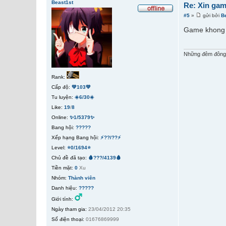
Beast1st
Re: Xin gam
#5
»
gửi bởi
B
Game khong
Những đêm đông s
Rank:
Cấp độ:
💚103💚
Tu luyện:
☀️6/30☀️
Like:
19
/
8
Online:
✨1/5379✨
Bang hội:
?????
Xếp hạng Bang hội:
⚡??/??⚡
Level:
⭐0/1694⭐
Chủ đề đã tạo:
🩸???/4139🩸
Tiền mặt:
0
Xu
Nhóm:
Thành viên
Danh hiệu:
?????
Giới tính:
Ngày tham gia:
23/04/2012 20:35
Số điện thoại:
01676869999