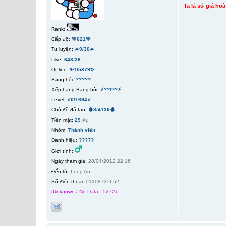
Ta là sứ giả ho
Rank:
Cấp độ:
💚621💚
Tu luyện:
☀️9/30☀️
Like:
643
/
36
Online:
✨1/5379✨
Bang hội:
?????
Xếp hạng Bang hội:
⚡??/??⚡
Level:
⭐0/1694⭐
Chủ đề đã tạo:
🩸8/4139🩸
Tiền mặt:
29
Xu
Nhóm:
Thành viên
Danh hiệu:
?????
Giới tính:
Ngày tham gia:
28/04/2012 22:16
Đến từ:
Long An
Số điện thoại:
01208735652
(Unknown / No Data - 5272)