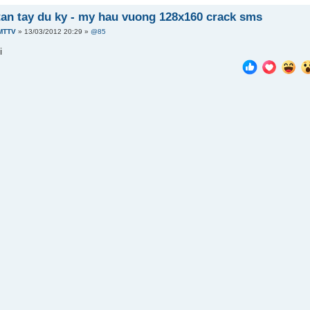
tan tay du ky - my hau vuong 128x160 crack sms
MTTV
» 13/03/2012 20:29 »
@85
i