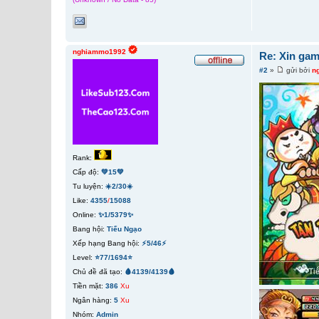
nghiammo1992
Re: Xin gam
#2
»
gửi bởi
n
Rank:
Cấp độ:
💚15💚
Tu luyện:
☀️2/30☀️
Like:
4355
/
15088
Online:
✨1/5379✨
Bang hội:
Tiếu Ngạo
Xếp hạng Bang hội:
⚡5/46⚡
Level:
⭐77/1694⭐
Chủ đề đã tạo:
🩸4139/4139🩸
Tiền mặt:
386
Xu
Ngân hàng:
5
Xu
Nhóm:
Admin