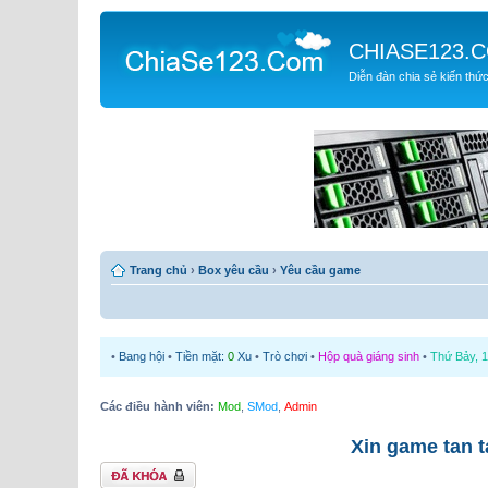
CHIASE123.
Diễn đàn chia sẻ kiến thứ
Trang chủ
›
Box yêu cầu
›
Yêu cầu game
•
Bang hội
•
Tiền mặt:
0
Xu
•
Trò chơi
•
Hộp quà giáng sinh
•
Thứ Bảy, 1
Các điều hành viên:
Mod
,
SMod
,
Admin
Xin game tan 
Chủ đề bị khóa