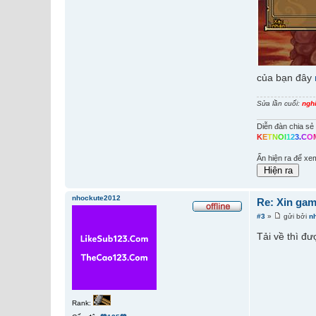
của bạn đây
Sửa lần cuối:
ngh
Diễn đàn chia sẻ 
K
E
T
N
O
I
1
2
3
.
C
O
Ấn hiện ra để xe
nhockute2012
Re: Xin gam
#3
»
gửi bởi
n
Tải về thì đư
Rank: