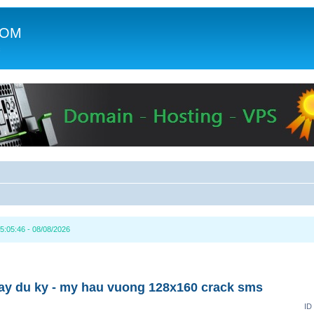
COM
c
5:05:46 - 08/08/2026
tay du ky - my hau vuong 128x160 crack sms
ID