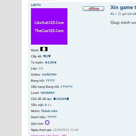
LMTTV
Xin game 
#1
»
gửi bởi
L
Giup minh vo
Rank:
Cấp độ:
💚2💚
Tu luyện:
☀️1/30☀️
Like:
0/0
Online:
✨1/5379✨
Bang hội:
?????
Xếp hạng Bang hội:
⚡??/??⚡
Level:
⭐0/1694⭐
Chủ đề đã tạo:
🩸1/4139🩸
Tiền mặt:
0
Xu
Nhóm:
Thành viên
Danh hiệu:
?????
Giới tính:
Ngày tham gia:
11/03/2012 21:44
(Unknown / No Data - 85)