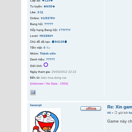
Cấp độ:
💚125💚
Tu luyện:
☀️6/30☀️
Like:
2
/
11
Online:
✨1/5379✨
Bang hội:
?????
Xếp hạng Bang hội:
⚡??/??⚡
Level:
⭐0/1694⭐
Chủ đề đã tạo:
🩸9/4139🩸
Tiền mặt:
0
Xu
Nhóm:
Thành viên
Danh hiệu:
?????
Giới tính:
Ngày tham gia:
25/03/2012 22:22
Đến từ:
bien hoa.dong nai
(Unknown / No Data - 1504)
haoaxpt
Re: Xin gam
#4
»
gửi bởi
h
Game này chơ