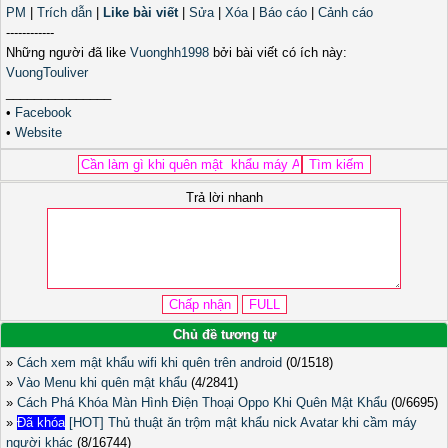
PM
|
Trích dẫn
|
Like bài viết
|
Sửa
|
Xóa
|
Báo cáo
|
Cảnh cáo
------------
Những người đã like
Vuonghh1998
bởi bài viết có ích này:
VuongTouliver
_______________
•
Facebook
•
Website
Trả lời nhanh
Chủ đề tương tự
»
Cách xem mật khẩu wifi khi quên trên android
(0/1518)
»
Vào Menu khi quên mật khẩu
(4/2841)
»
Cách Phá Khóa Màn Hình Điện Thoại Oppo Khi Quên Mật Khẩu
(0/6695)
»
Đã khóa
[HOT] Thủ thuật ăn trộm mật khẩu nick Avatar khi cầm máy
người khác
(8/16744)