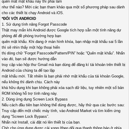
quên mất mật khẩu này thì phải làm
như thế nào? Mời các bạn tham khảo qua một số phương pháp sau dành
cho các thiết bị chạy Android và iOS.
*ĐỐI VỚI ANDROID
1. Sử dụng tính năng Forgot Passcode
Thật may mắn khi Android được Google tích hợp sẵn một tính năng dự
phòng để đề phòng trường hợp bạn
quên mật khẩu. Khi đang ở màn hình khóa, bạn nhập mật khẩu sai 5 lần
thì sẽ nhìn thấy một hộp thoại hiển
thị dòng chữ “Forgot Passcode/Pattern/PIN” hoặc “Quên mật khẩu”. Nhấn
vào đó, bạn sẽ được hướng dẫn
truy cập vào hộp thư Gmail mà bạn dùng để đăng kí tài khoản trên thiết bị
Android của chúng ta để tạo lập
mật khẩu mới. Tất nhiên là bạn phải nhớ mật khẩu của tài khoản Google,
nếu không thì đành chịu. Cách này
khá hữu dụng khi bạn không phải xóa sạch dữ liệu, tuy nhiên một số bản
ROM không hỗ trợ tính năng này.
2. Dùng ứng dụng Screen Lock Bypass
Nếu cách đầu tiên bạn không thể dùng được, hãy thử qua các bước sau:
Truy cập đến một chiếc máy tính, vào Android Market và tìm kiếm ứng
dụng “Screen Lock Bypass”.
Nhấn nút Install, cài đặt nó lên thiết bị của bạn.
Chờ cho ứng dụng được cài xong (theo dõi qua thanh thông báo ở phía