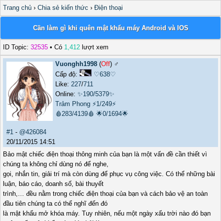
Trang chủ
›
Chia sẻ kiến thức
›
Điện thoại
Cần làm gì khi quên mật khẩu máy Android và IOS
ID Topic:
32535
• Có
1,412
lượt xem
Vuonghh1998
(
Off
) ♂️
Cấp độ:
♡638♡
Like:
227
/
711
Online:
✨190/5379✨
Trảm Phong
⚡1/249⚡
🩸283/4139🩸
🌟0/1694🌟
#1
-
@426084
20/11/2015 14:51
Bảo mật chiếc điện thoại thông minh của bạn là một vấn đề cần thiết vì
chúng ta không chỉ dùng nó để nghe,
gọi, nhắn tin, giải trí mà còn dùng để phục vụ công việc. Có thể những bài
luận, báo cáo, doanh số, bài thuyết
trình,… đều nằm trong chiếc điện thoại của bạn và cách bảo vệ an toàn
đầu tiên chúng ta có thể nghĩ đến đó
là mật khẩu mở khóa máy. Tuy nhiên, nếu một ngày xấu trời nào đó bạn