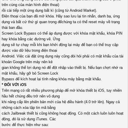
trên cùng của màn hình điện thoại)
rồi cài tiếp một ứng dụng bất kì (cũng từ Android Market).
Điện thoại của bạn đã mở khóa. Hãy sao lưu lại tin nhắn, danh bạ, ứng
dụng và bất cứ thứ gì quan trọng đểchúng ta có thể reset máy về trạng
thái ban đầu.
Screen Lock Bypass có thể áp dụng được với khóa mật khẩu, khóa PIN
hay khóa bằng các đường vẽ. Ứng
dụng sẽ tự chạy mỗi khi bạn khởi động lại máy để bạn có thể truy cập
được vào dữ liệu trong điện thoại
Android. Việc cài đặt ứng dụng này cũng đòi hỏi phải có mật khẩu của tài
khoản Google trên máy nên kẻ
gian không thể lợi dụng nó để đột nhập vào thiết bị. Nếu bạn chợt nhớ ra
mật khẩu, hãy gỡ bỏ Screen Lock
Bypass để kích hoạt lại tính năng khóa máy bằng mật khẩu.
* ĐỐI VỚI iOS
Trên mạng có rất nhiều phương pháp để mở khóa thiết bị iOS, tuy nhiên
hầu hết chúng đều trở nên vô dụng
khi nâng cấp lên phiên bản mới của hệ điều hành (4.0 trở lên). Ngay cả
những cách xóa tập tin mã bằng
cách Jailbreak thiết bị cũng không hoạt động. Có một cách luôn luôn hoạt
động, đó là sử dụng iTunes. Các
bước để thực hiện như sau: