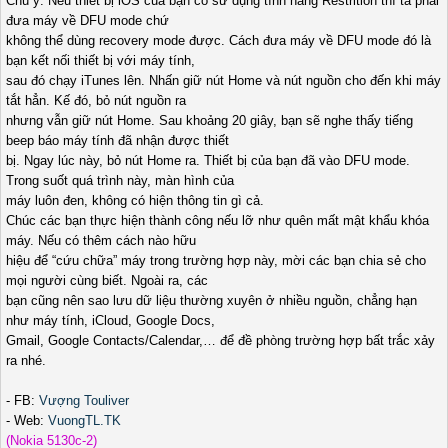
Chú ý: Nếu thiết bị iOS của bạn có sử dụng tính năng Restrition thì ta phải
đưa máy về DFU mode chứ
không thể dùng recovery mode được. Cách đưa máy về DFU mode đó là
bạn kết nối thiết bị với máy tính,
sau đó chạy iTunes lên. Nhấn giữ nút Home và nút nguồn cho đến khi máy
tắt hẳn. Kế đó, bỏ nút nguồn ra
nhưng vẫn giữ nút Home. Sau khoảng 20 giây, bạn sẽ nghe thấy tiếng
beep báo máy tính đã nhận được thiết
bị. Ngay lúc này, bỏ nút Home ra. Thiết bị của bạn đã vào DFU mode.
Trong suốt quá trình này, màn hình của
máy luôn đen, không có hiện thông tin gì cả.
Chúc các bạn thực hiện thành công nếu lỡ như quên mất mật khẩu khóa
máy. Nếu có thêm cách nào hữu
hiệu để “cứu chữa” máy trong trường hợp này, mời các bạn chia sẻ cho
mọi người cùng biết. Ngoài ra, các
bạn cũng nên sao lưu dữ liệu thường xuyên ở nhiều nguồn, chẳng hạn
như máy tính, iCloud, Google Docs,
Gmail, Google Contacts/Calendar,… để đề phòng trường hợp bất trắc xảy
ra nhé.
- FB:
Vượng Touliver
- Web:
VuongTL.TK
(Nokia 5130c-2)