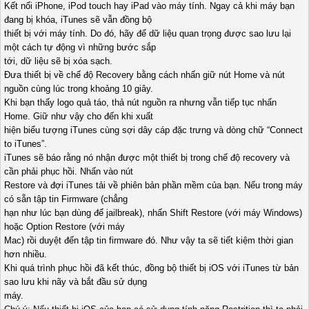
Kết nối iPhone, iPod touch hay iPad vào máy tính. Ngay cả khi máy bạn
đang bị khóa, iTunes sẽ vẫn đồng bộ
thiết bị với máy tính. Do đó, hãy để dữ liệu quan trọng được sao lưu lại
một cách tự động vì những bước sắp
tới, dữ liệu sẽ bị xóa sạch.
Đưa thiết bị về chế độ Recovery bằng cách nhấn giữ nút Home và nút
nguồn cùng lúc trong khoảng 10 giây.
Khi bạn thấy logo quả táo, thả nút nguồn ra nhưng vẫn tiếp tục nhấn
Home. Giữ như vậy cho đến khi xuất
hiện biểu tượng iTunes cùng sợi dây cáp đặc trưng và dòng chữ “Connect
to iTunes”.
iTunes sẽ báo rằng nó nhận được một thiết bị trong chế độ recovery và
cần phải phục hồi. Nhấn vào nút
Restore và đợi iTunes tải về phiên bản phần mềm của bạn. Nếu trong máy
có sẵn tập tin Firmware (chẳng
hạn như lúc bạn dùng để jailbreak), nhấn Shift Restore (với máy Windows)
hoặc Option Restore (với máy
Mac) rồi duyệt đến tập tin firmware đó. Như vậy ta sẽ tiết kiệm thời gian
hơn nhiều.
Khi quá trình phục hồi đã kết thúc, đồng bộ thiết bị iOS với iTunes từ bản
sao lưu khi nãy và bắt đầu sử dụng
máy.