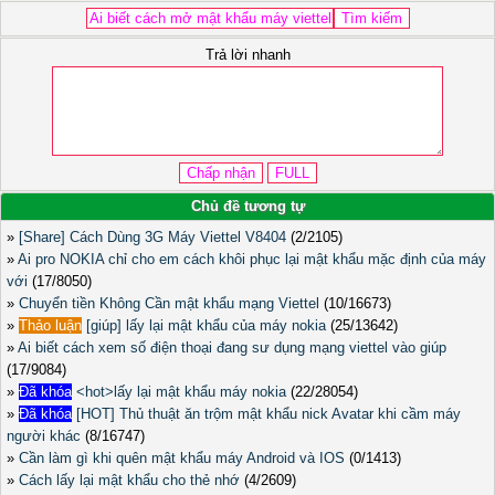
Trả lời nhanh
Chủ đề tương tự
»
[Share] Cách Dùng 3G Máy Viettel V8404
(2/2105)
»
Ai pro NOKIA chỉ cho em cách khôi phục lại mật khẩu mặc định của máy
với
(17/8050)
»
Chuyển tiền Không Cần mật khẩu mạng Viettel
(10/16673)
»
Thảo luận
[giúp] lấy lại mật khẩu của máy nokia
(25/13642)
»
Ai biết cách xem số điện thoại đang sư dụng mạng viettel vào giúp
(17/9084)
»
Đã khóa
<hot>lấy lại mật khẩu máy nokia
(22/28054)
»
Đã khóa
[HOT] Thủ thuật ăn trộm mật khẩu nick Avatar khi cầm máy
người khác
(8/16747)
»
Cần làm gì khi quên mật khẩu máy Android và IOS
(0/1413)
»
Cách lấy lại mật khẩu cho thẻ nhớ
(4/2609)