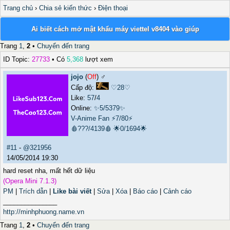
Trang chủ
›
Chia sẻ kiến thức
›
Điện thoại
Ai biết cách mở mật khẩu máy viettel v8404 vào giúp
Trang
1
,
2
•
Chuyển đến trang
ID Topic:
27733
• Có
5,368
lượt xem
jojo
(
Off
) ♂️
Cấp độ:
♡28♡
Like:
57
/
4
Online:
✨5/5379✨
V-Anime Fan
⚡7/80⚡
🩸???/4139🩸
🌟0/1694🌟
#11
-
@321956
14/05/2014 19:30
hard reset nha, mất hết dữ liệu
(Opera Mini 7.1.3)
PM
|
Trích dẫn
|
Like bài viết
|
Sửa
|
Xóa
|
Báo cáo
|
Cảnh cáo
_______________
http://minhphuong.name.vn
Trang
1
,
2
•
Chuyển đến trang