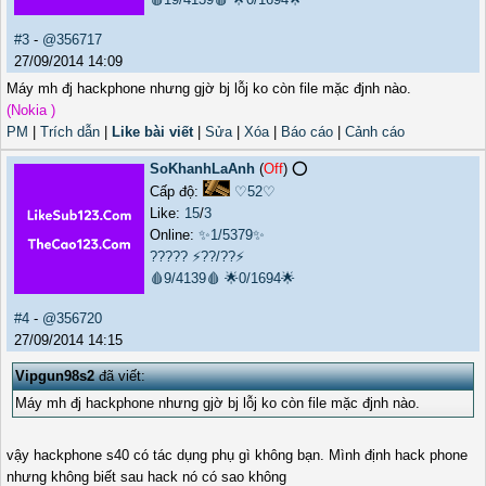
#3
-
@356717
27/09/2014 14:09
Máy mh đj hackphone nhưng gjờ bj lỗj ko còn file mặc đjnh nào.
(Nokia )
PM
|
Trích dẫn
|
Like bài viết
|
Sửa
|
Xóa
|
Báo cáo
|
Cảnh cáo
SoKhanhLaAnh
(
Off
) ⭕️
Cấp độ:
♡52♡
Like:
15
/
3
Online:
✨1/5379✨
?????
⚡??/??⚡
🩸9/4139🩸
🌟0/1694🌟
#4
-
@356720
27/09/2014 14:15
Vipgun98s2
đã viết:
Máy mh đj hackphone nhưng gjờ bj lỗj ko còn file mặc đjnh nào.
vậy hackphone s40 có tác dụng phụ gì không bạn. Mình định hack phone
nhưng không biết sau hack nó có sao không