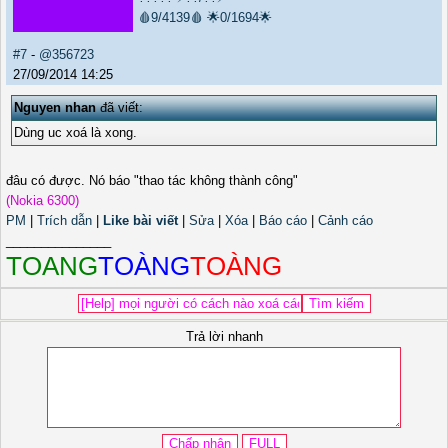
🩸9/4139🩸
🌟0/1694🌟
#7
-
@356723
27/09/2014 14:25
Nguyen nhan
đã viết:
Dùng uc xoá là xong.
đâu có được. Nó báo "thao tác không thành công"
(Nokia 6300)
PM
|
Trích dẫn
|
Like bài viết
|
Sửa
|
Xóa
|
Báo cáo
|
Cảnh cáo
_______________
TOANG
TOÀNG
TOÀNG
Trả lời nhanh