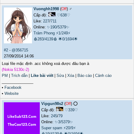
Vuonghh1998
(
Off
) ♂️
Cấp độ:
♡638♡
Like:
227
/
711
Online:
✨190/5379✨
Trảm Phong
⚡1/249⚡
🩸283/4139🩸
🌟0/1694🌟
#2
-
@356715
27/09/2014 14:06
Loại file mặc định .acc không xoá được đâu bạn à
(Nokia 5130c-2)
PM
|
Trích dẫn
|
Like bài viết
|
Sửa
|
Xóa
|
Báo cáo
|
Cảnh cáo
_______________
•
Facebook
•
Website
Vipgun98s2
(
Off
) ⭕️
Cấp độ:
♡339♡
Like:
245
/
79
Online:
✨3/5379✨
Super spam
⚡20/9⚡
🩸19/4139🩸
🌟0/1694🌟