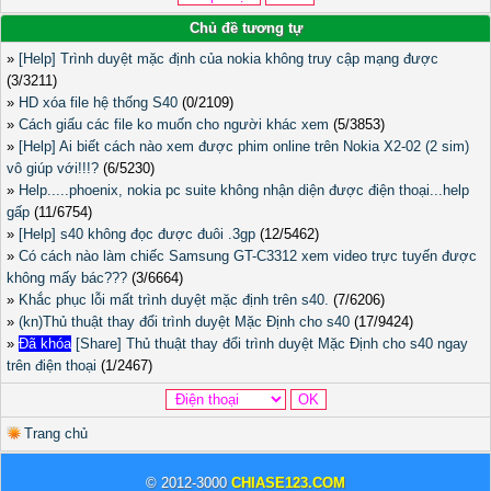
Chủ đề tương tự
»
[Help] Trình duyệt mặc định của nokia không truy cập mạng được
(3/3211)
»
HD xóa file hệ thống S40
(0/2109)
»
Cách giấu các file ko muốn cho người khác xem
(5/3853)
»
[Help] Ai biết cách nào xem được phim online trên Nokia X2-02 (2 sim)
vô giúp với!!!?
(6/5230)
»
Help.....phoenix, nokia pc suite không nhận diện được điện thoại...help
gấp
(11/6754)
»
[Help] s40 không đọc được đuôi .3gp
(12/5462)
»
Có cách nào làm chiếc Samsung GT-C3312 xem video trực tuyến được
không mấy bác???
(3/6664)
»
Khắc phục lỗi mất trình duyệt mặc định trên s40.
(7/6206)
»
(kn)Thủ thuật thay đổi trình duyệt Mặc Định cho s40
(17/9424)
»
Đã khóa
[Share] Thủ thuật thay đổi trình duyệt Mặc Định cho s40 ngay
trên điện thoại
(1/2467)
Trang chủ
© 2012-3000
CHIASE123.COM