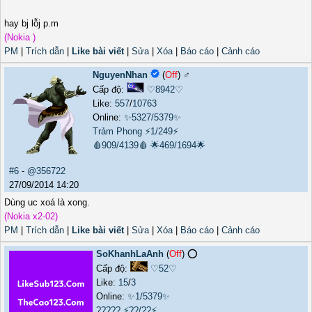
hay bj lỗj p.m
(Nokia )
PM
|
Trích dẫn
|
Like bài viết
|
Sửa
|
Xóa
|
Báo cáo
|
Cảnh cáo
NguyenNhan
(
Off
) ♂️
Cấp độ:
♡8942♡
Like:
557
/
10763
Online:
✨5327/5379✨
Trảm Phong
⚡1/249⚡
🩸909/4139🩸
🌟469/1694🌟
#6
-
@356722
27/09/2014 14:20
Dùng uc xoá là xong.
(Nokia x2-02)
PM
|
Trích dẫn
|
Like bài viết
|
Sửa
|
Xóa
|
Báo cáo
|
Cảnh cáo
SoKhanhLaAnh
(
Off
) ⭕️
Cấp độ:
♡52♡
Like:
15
/
3
Online:
✨1/5379✨
?????
⚡??/??⚡