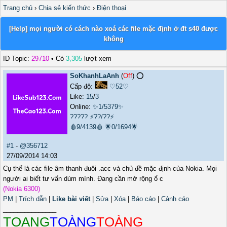
Trang chủ
›
Chia sẻ kiến thức
›
Điện thoại
[Help] mọi người có cách nào xoá các file mặc định ở đt s40 được
không
ID Topic:
29710
• Có
3,305
lượt xem
SoKhanhLaAnh
(
Off
) ⭕️
Cấp độ:
♡52♡
Like:
15
/
3
Online:
✨1/5379✨
?????
⚡??/??⚡
🩸9/4139🩸
🌟0/1694🌟
#1
-
@356712
27/09/2014 14:03
Cụ thể là các file âm thanh đuôi .acc và chủ đề mặc định của Nokia. Mọi
người ai biết tư vấn dùm mình. Đang cần mở rộng ổ c
(Nokia 6300)
PM
|
Trích dẫn
|
Like bài viết
|
Sửa
|
Xóa
|
Báo cáo
|
Cảnh cáo
_______________
TOANG
TOÀNG
TOÀNG