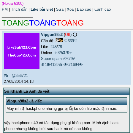
(Nokia 6300)
PM
|
Trích dẫn
|
Like bài viết
|
Sửa
|
Xóa
|
Báo cáo
|
Cảnh cáo
_______________
TOANG
TOÀNG
TOÀNG
Vipgun98s2
(
Off
) ⭕️
Cấp độ:
♡339♡
Like:
245
/
79
Online:
✨3/5379✨
Super spam
⚡20/9⚡
🩸19/4139🩸
🌟0/1694🌟
#5
-
@356721
27/09/2014 14:18
So Khanh La Anh
đã viết:
Vipgun98s2
đã viết:
Máy mh đj hackphone nhưng gjờ bj lỗj ko còn file mặc đjnh nào.
vậy hackphone s40 có tác dụng phụ gì không bạn. Mình định hack
phone nhưng không biết sau hack nó có sao không