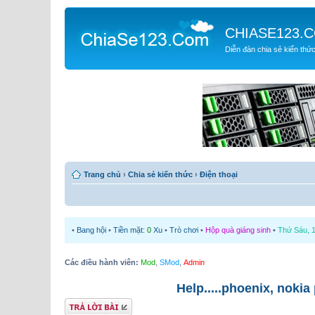
CHIASE123.
Diễn đàn chia sẻ kiến thứ
Trang chủ
›
Chia sẻ kiến thức
›
Điện thoại
•
Bang hội
•
Tiền mặt:
0
Xu
•
Trò chơi
•
Hộp quà giáng sinh
•
Thứ Sáu, 1
Các điều hành viên:
Mod
,
SMod
,
Admin
Help.....phoenix, nokia
Gửi bài trả lời