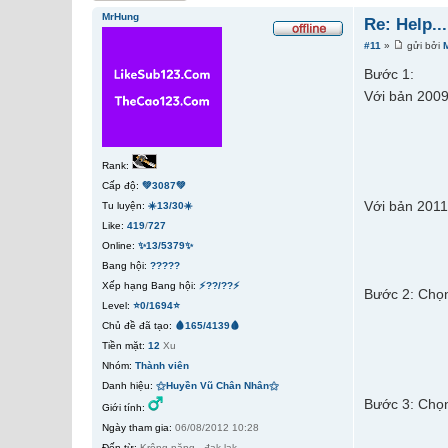
MrHung
Re: Help..
#11
»
gửi bởi
Bước 1:
Với bản 2009
Rank:
Cấp độ:
💚3087💚
Với bản 2011
Tu luyện:
☀️13/30☀️
Like:
419
/
727
Online:
✨13/5379✨
Bang hội:
?????
Xếp hạng Bang hội:
⚡??/??⚡
Bước 2: Chọn
Level:
⭐0/1694⭐
Chủ đề đã tạo:
🩸165/4139🩸
Tiền mặt:
12
Xu
Nhóm:
Thành viên
Danh hiệu:
⚝Huyền Vũ Chân Nhân⚝
Bước 3: Chọn
Giới tính:
Ngày tham gia:
06/08/2012 10:28
Đến từ:
Krông năng - đak lak