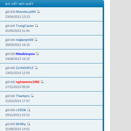
BÀI VIẾT MỚI NHẤT
gửi bởi
Nhendocyb89
23/04/2013 13:23
gửi bởi
TrungCaster
01/05/2013 11:44
gửi bởi
majlamjnh09
30/03/2013 16:15
gửi bởi
Hieukissyou
24/08/2013 19:22
gửi bởi
ZzHAIVIPzZ
13/01/2014 12:03
gửi bởi
nghiammo1992
17/11/2013 09:24
gửi bởi
Thanhpro
21/01/2014 17:07
gửi bởi
c3303k
29/11/2013 23:13
gửi bởi
MrWhy
31/08/2014 14:01