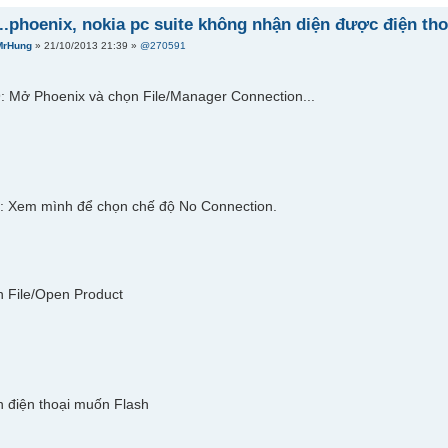
...phoenix, nokia pc suite không nhận diện được điện tho
MrHung
» 21/10/2013 21:39 »
@270591
: Mở Phoenix và chọn File/Manager Connection...
: Xem mình để chọn chế độ No Connection.
 File/Open Product
 điện thoại muốn Flash