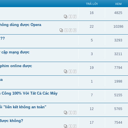
TRẢ LỜI
XEM
16
4825
1
2
,không dùng được Opera
22
10286
1
2
3
g??
5
3293
uy cập mạng được
3
3211
 phim online được
19
7794
1
2
ua
1
1998
h Công 100% Với Tất Cả Các Máy
7
5155
ỗi "liên kết không an toàn"
12
5765
1
2
n được không?
17
7544
1
2