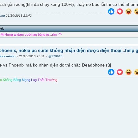
ash gần xong(khi đã chạy xong 100%), thấy nó báo lỗi thì có thể nhanh
ung
21/10/2013 21:42
ết:
MrHưng ai dám cười tao búng tờ...rim..^^
.phoenix, nokia pc suite không nhận diện được điện thoại...help 
nhocminhu
» 21/10/2013 23:11 »
@270616
te vs Phoenix mà ko nhận djện đc thì chắc Deadphone rùj
Á
c
K
h
ô
n
g
B
ằ
n
g
M
ạ
n
g
L
a
g
T
h
ấ
t
T
h
ư
ờ
n
g