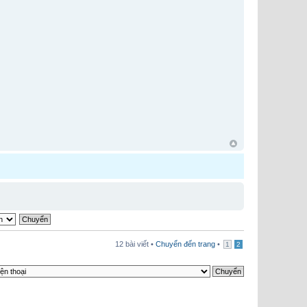
12 bài viết •
Chuyển đến trang
•
1
2