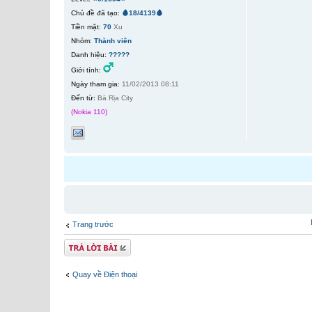
Chủ đề đã tạo:
🩸18/4139🩸
Tiền mặt:
70
Xu
Nhóm:
Thành viên
Danh hiệu:
?????
Giới tính:
Ngày tham gia:
11/02/2013 08:11
Đến từ:
Bà Rịa City
(Nokia 110)
Trang trước
Gửi bài trả lời
Quay về Điện thoại