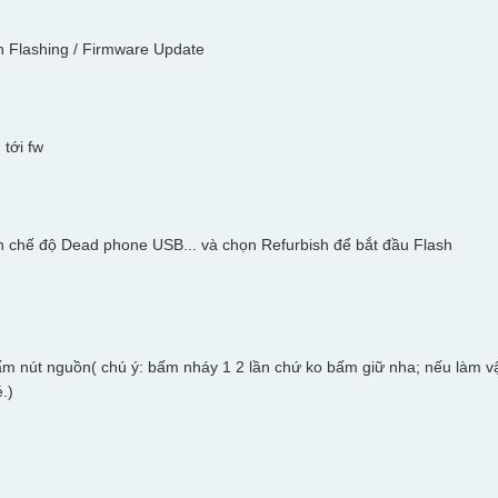
 Flashing / Firmware Update
 tới fw
 chế độ Dead phone USB... và chọn Refurbish để bắt đầu Flash
m nút nguồn( chú ý: bấm nháy 1 2 lần chứ ko bấm giữ nha; nếu làm 
.)