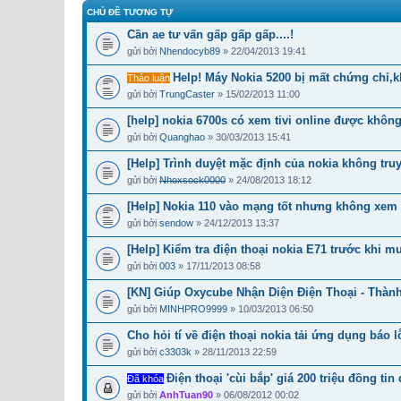
CHỦ ĐỀ TƯƠNG TỰ
Cần ae tư vấn gấp gấp gấp....!
gửi bởi
Nhendocyb89
» 22/04/2013 19:41
Help! Máy Nokia 5200 bị mất chứng chỉ
Thảo luận
gửi bởi
TrungCaster
» 15/02/2013 11:00
[help] nokia 6700s có xem tivi online được khôn
gửi bởi
Quanghao
» 30/03/2013 15:41
[Help] Trình duyệt mặc định của nokia không tr
gửi bởi
Nhoxsock0000
» 24/08/2013 18:12
[Help] Nokia 110 vào mạng tốt nhưng không xem
gửi bởi
sendow
» 24/12/2013 13:37
[Help] Kiểm tra điện thoại nokia E71 trước khi m
gửi bởi
003
» 17/11/2013 08:58
[KN] Giúp Oxycube Nhận Diện Điện Thoại - Thàn
gửi bởi
MINHPRO9999
» 10/03/2013 06:50
Cho hỏi tí về điện thoại nokia tải ứng dụng báo l
gửi bởi
c3303k
» 28/11/2013 22:59
Điện thoại 'cùi bắp' giá 200 triệu đồng ti
Đã khóa
gửi bởi
AnhTuan90
» 06/08/2012 00:02