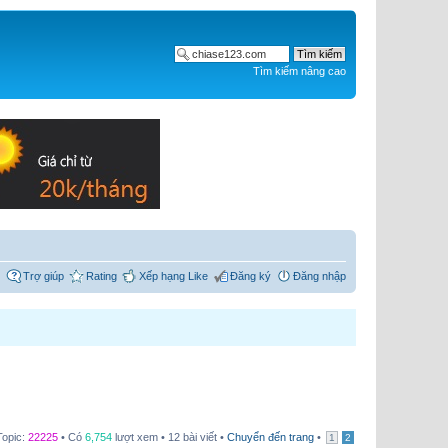
Tìm kiếm nâng cao
Trợ giúp
Rating
Xếp hạng Like
Đăng ký
Đăng nhập
Topic:
22225
• Có
6,754
lượt xem • 12 bài viết •
Chuyển đến trang
•
1
2