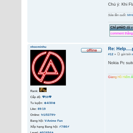
Chú ý: Khi Fl
Sửa lần cuối:
MrH
ChÍ pHèO
đã vi
comment thằng 
nhocminhu
Re: Help....
#12
»
gửi bởi
Nokia Pc sui
G
i
a
n
g
H
ồ
H
i
ể
m
Rank:
Cấp độ:
💚59💚
Tu luyện:
☀️4/30☀️
Like:
89
/
19
Online:
✨1/5379✨
Bang hội:
V-Anime Fan
Xếp hạng Bang hội:
⚡7/80⚡
Level:
⭐0/1694⭐