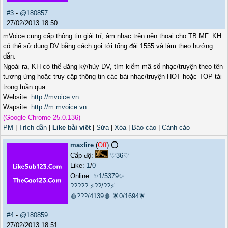
#3
-
@180857
27/02/2013 18:50
mVoice cung cấp thông tin giải trí, âm nhạc trên nền thoại cho TB MF. KH
có thể sử dụng DV bằng cách gọi tới tổng đài 1555 và làm theo hướng
dẫn.
Ngoài ra, KH có thể đăng ký/hủy DV, tìm kiếm mã số nhạc/truyện theo tên
tương ứng hoặc truy cập thông tin các bài nhạc/truyện HOT hoặc TOP tải
trong tuần qua:
Website:
http://mvoice.vn
Wapsite:
http://m.mvoice.vn
(Google Chrome 25.0.136)
PM
|
Trích dẫn
|
Like bài viết
|
Sửa
|
Xóa
|
Báo cáo
|
Cảnh cáo
maxfire
(
Off
) ⭕️
Cấp độ:
♡36♡
Like:
1
/
0
Online:
✨1/5379✨
?????
⚡??/??⚡
🩸???/4139🩸
🌟0/1694🌟
#4
-
@180859
27/02/2013 18:51