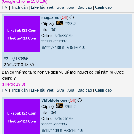
(Google Chrome 25.0.136)
PM
|
Trích dẫn
|
Like bài viết
|
Sửa
|
Xóa
|
Báo cáo
|
Cảnh cáo
magazine
(
Off
) ⭕️
Cấp độ:
♡23♡
Like:
0
/
0
Online:
✨1/5379✨
?????
⚡??/??⚡
🩸???/4139🩸
🌟0/1694🌟
#2
-
@180856
27/02/2013 18:50
Bạn có thể mô tả rõ hơn về dịch vụ để mọi người có thể nắm rõ được
không ?
(Firefox 19.0)
PM
|
Trích dẫn
|
Like bài viết
|
Sửa
|
Xóa
|
Báo cáo
|
Cảnh cáo
VMSMobifone
(
Off
) ⭕️
Cấp độ:
♡68♡
Like:
0
/
4
Online:
✨1/5379✨
?????
⚡??/??⚡
🩸18/4139🩸
🌟0/1694🌟