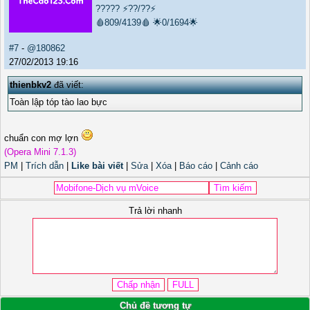
?????
⚡??/??⚡
🩸809/4139🩸
🌟0/1694🌟
#7
-
@180862
27/02/2013 19:16
thienbkv2
đã viết:
Toàn lập tóp tào lao bực
chuẩn con mợ lợn
(Opera Mini 7.1.3)
PM
|
Trích dẫn
|
Like bài viết
|
Sửa
|
Xóa
|
Báo cáo
|
Cảnh cáo
Trả lời nhanh
Chủ đề tương tự