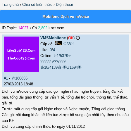
Trang chủ
›
Chia sẻ kiến thức
›
Điện thoại
Mobifone-Dịch vụ mVoice
ID Topic:
14027
• Có
2,802
lượt xem
VMSMobifone
(
Off
) ⭕️
Cấp độ:
♡68♡
Like:
0
/
4
Online:
✨1/5379✨
?????
⚡??/??⚡
🩸18/4139🩸
🌟0/1694🌟
#1
-
@180855
27/02/2013 18:48
Dịch vụ mVoice cung cấp các gói: nghe nhạc, nghe truyện, tổng đài kết
bạn, tổng đài giao thông, tư vấn Y tế, tổng đài trò chơi, thông tin, thể thao,
giải trí.
Trước mắt cung cấp gói Nghe nhạc và Nghe truyện, Tổng đài giao thông.
Các gói nội dung khác sẽ liên tục được bổ sung cập nhật tùy theo nhu cầu
của KH
Dịch vụ cung cấp chính thức từ ngày 01/11/2012