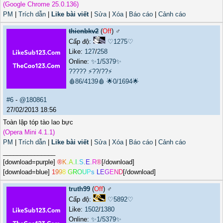
(Google Chrome 25.0.136)
PM
|
Trích dẫn
|
Like bài viết
|
Sửa
|
Xóa
|
Báo cáo
|
Cảnh cáo
thienbkv2
(
Off
) ♂️
Cấp độ:
♡1275♡
Like:
127
/
258
Online:
✨1/5379✨
?????
⚡??/??⚡
🩸86/4139🩸
🌟0/1694🌟
#6
-
@180861
27/02/2013 18:56
Toàn lập tóp tào lao bực
(Opera Mini 4.1.1)
PM
|
Trích dẫn
|
Like bài viết
|
Sửa
|
Xóa
|
Báo cáo
|
Cảnh cáo
_______________
[download=purple]
®
K
.
A
.
I
.
S
.
E
.
R
®
[/download]
[download=blue]
1
9
9
8
G
R
O
U
P
s
L
E
G
E
N
D
[/download]
truth99
(
Off
) ♂️
Cấp độ:
♡5892♡
Like:
1502
/
1380
Online:
✨1/5379✨