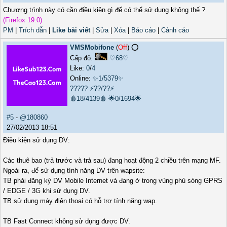
Chương trình này có cần điều kiện gì để có thể sử dụng không thế ?
(Firefox 19.0)
PM
|
Trích dẫn
|
Like bài viết
|
Sửa
|
Xóa
|
Báo cáo
|
Cảnh cáo
VMSMobifone
(
Off
) ⭕️
Cấp độ:
♡68♡
Like:
0
/
4
Online:
✨1/5379✨
?????
⚡??/??⚡
🩸18/4139🩸
🌟0/1694🌟
#5
-
@180860
27/02/2013 18:51
Điều kiện sử dụng DV:
Các thuê bao (trả trước và trả sau) đang hoạt động 2 chiều trên mạng MF.
Ngoài ra, để sử dụng tính năng DV trên wapsite:
TB phải đăng ký DV Mobile Internet và đang ở trong vùng phủ sóng GPRS
/ EDGE / 3G khi sử dụng DV.
TB sử dụng máy điện thoại có hỗ trợ tính năng wap.
TB Fast Connect không sử dụng được DV.