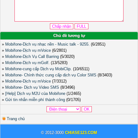
Chủ đề tương tự
»
Mobifone-Dịch vụ nhạc nền - Music talk - 9255.
(6/2851)
»
Mobifone-Dịch vụ mVoice
(6/2801)
»
Mobifone-Dịch Vụ Call Barring
(5/3020)
»
Mobifone-Dịch vụ mGolf.
(13/5283)
»
Mobifone-cung cấp Dịch vụ MobiClip.
(10/6511)
»
Mobifone- Chính thức cung cấp dịch vụ Color SMS
(8/3403)
»
Mobifone-Dịch vụ mVoice
(7/3312)
»
Mobifone- Dịch vụ Video SMS
(8/3496)
»
[Help] Dịch vụ M2U của Mobifone
(1/2465)
»
Gửi tin nhắn miễn phí thành công
(0/1705)
Trang chủ
© 2012-3000
CHIASE123.COM