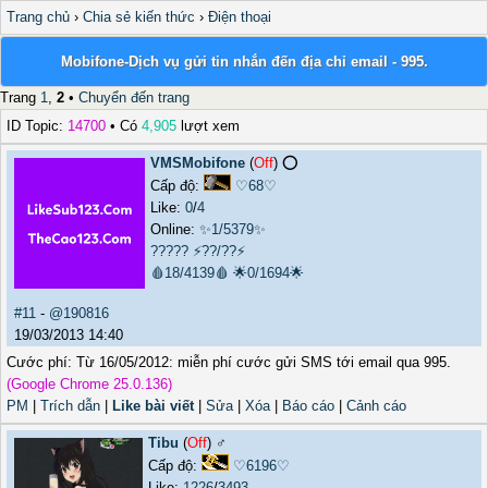
Trang chủ
›
Chia sẻ kiến thức
›
Điện thoại
Mobifone-Dịch vụ gửi tin nhắn đến địa chỉ email - 995.
Trang
1
,
2
•
Chuyển đến trang
ID Topic:
14700
• Có
4,905
lượt xem
VMSMobifone
(
Off
) ⭕️
Cấp độ:
♡68♡
Like:
0
/
4
Online:
✨1/5379✨
?????
⚡??/??⚡
🩸18/4139🩸
🌟0/1694🌟
#11
-
@190816
19/03/2013 14:40
Cước phí: Từ 16/05/2012: miễn phí cước gửi SMS tới email qua 995.
(Google Chrome 25.0.136)
PM
|
Trích dẫn
|
Like bài viết
|
Sửa
|
Xóa
|
Báo cáo
|
Cảnh cáo
Tibu
(
Off
) ♂️
Cấp độ:
♡6196♡
Like:
1226
/
3493