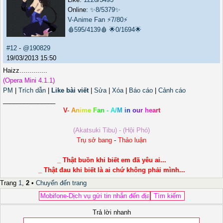
Online:
✨8/5379✨
V-Anime Fan
⚡7/80⚡
🩸595/4139🩸
🌟0/1694🌟
#12
-
@190829
19/03/2013 15:50
Haizz..............
(Opera Mini 4.1.1)
PM
|
Trích dẫn
|
Like bài viết
|
Sửa
|
Xóa
|
Báo cáo
|
Cảnh cáo
_______________
V
-
A
n
i
m
e
F
a
n
-
A
/
M
i
n
o
u
r
h
e
a
r
t
(Akatsuki Tibu) - (Hội Phó)
Trụ sở bang
-
Thảo luận
_ Thật buồn khi biết em đã yêu ai...
_ Thật đau khi biết là ai chứ không phải mình...
Trang
1
,
2
•
Chuyển đến trang
Trả lời nhanh