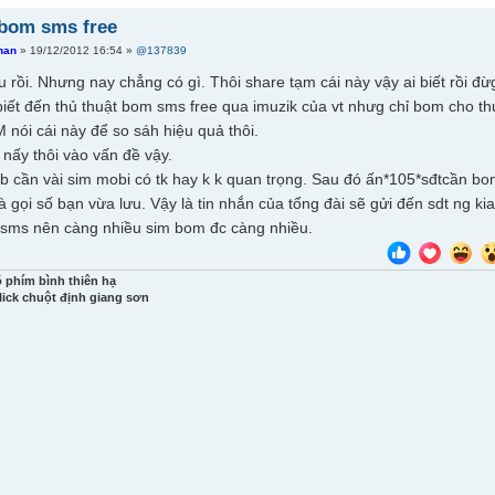
 bom sms free
han
» 19/12/2012 16:54 »
@137839
u rồi. Nhưng nay chẳng có gì. Thôi share tạm cái này vậy ai biết rồi 
biết đến thủ thuật bom sms free qua imuzik của vt nhưg chỉ bom cho th
 nói cái này để so sáh hiệu quả thôi.
 nấy thôi vào vấn đề vậy.
 cần vài sim mobi có tk hay k k quan trọng. Sau đó ấn*105*sđtcần bom#
 gọi số bạn vừa lưu. Vậy là tin nhắn của tổng đài sẽ gửi đến sdt ng ki
 sms nên càng nhiều sim bom đc càng nhiều.
õ phím bình thiên hạ
lick chuột định giang sơn