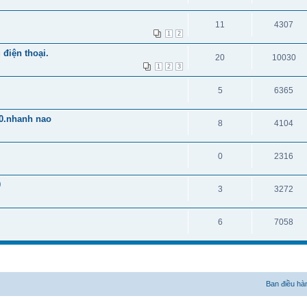
11
4307
1
2
 điện thoại.
20
10030
1
2
3
5
6365
60.nhanh nao
8
4104
0
2316
0
3
3272
6
7058
Ban điều hà