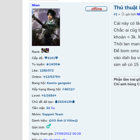
Nhan
Thủ thuật
#1
»
gửi bởi
N
Cái này có lâ
Chắc ai cũg 
khoản < 3k. M
Thôi lan man
Để bom sms b
Rank:
vào dah bạ và
Cấp độ:
💚3101💚
sim sẽ có 15
Tu luyện:
☀️14/30☀️
Like:
1286
/
972
Online:
✨12/5379✨
Phận làm trai g
Bang hội:
Kanris gangster
Chí anh hùng C
Xếp hạng Bang hội:
⚡46/12⚡
Level:
⭐1/1694⭐
Chủ đề đã tạo:
🩸252/4139🩸
Tiền mặt:
34
Xu
Nhóm:
Support Team
Danh hiệu:
⚝Vô Ảnh U Viêm⚝
Giới tính:
Ngày tham gia:
27/06/2012 00:29
Đến từ:
Ho chi minh city