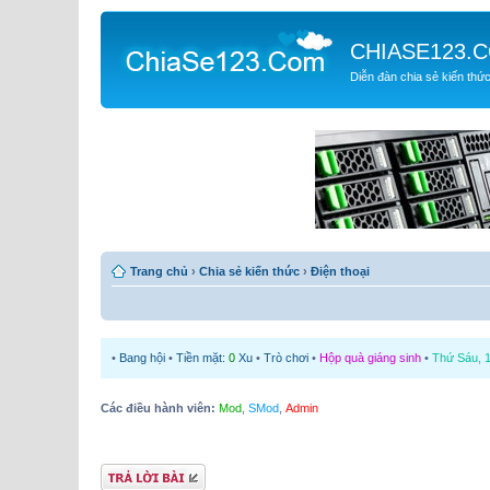
CHIASE123.
Diễn đàn chia sẻ kiến thứ
Trang chủ
›
Chia sẻ kiến thức
›
Điện thoại
•
Bang hội
•
Tiền mặt:
0
Xu
•
Trò chơi
•
Hộp quà giáng sinh
•
Thứ Sáu, 1
Các điều hành viên:
Mod
,
SMod
,
Admin
Gửi bài trả lời