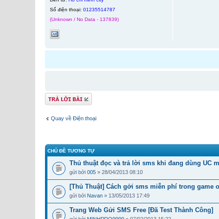
Số điện thoại:
01235514787
(Unknown / No Data - 137839)
Gửi bài trả lời
Quay về Điện thoại
CHỦ ĐỀ TƯƠNG TỰ
Thủ thuật đọc và trả lời sms khi đang dùng UC m
gửi bởi
005
» 28/04/2013 08:10
[Thủ Thuật] Cách gởi sms miễn phí trong game o
gửi bởi
Navan
» 13/05/2013 17:49
Trang Web Gửi SMS Free [Đã Test Thành Công]