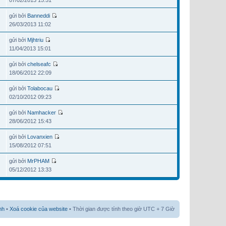
07/02/2013 15:51
gửi bởi
Banneddi
26/03/2013 11:02
gửi bởi
Mjhtriu
11/04/2013 15:01
gửi bởi
chelseafc
18/06/2012 22:09
gửi bởi
Tolabocau
02/10/2012 09:23
gửi bởi
Namhacker
28/06/2012 15:43
gửi bởi
Lovanxien
15/08/2012 07:51
gửi bởi
MrPHAM
05/12/2012 13:33
nh
•
Xoá cookie của website
• Thời gian được tính theo giờ UTC + 7 Giờ