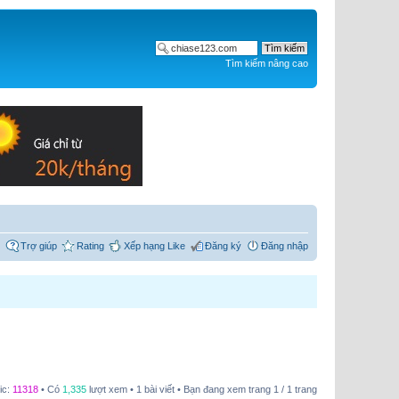
Tìm kiếm nâng cao
Trợ giúp
Rating
Xếp hạng Like
Đăng ký
Đăng nhập
ic:
11318
• Có
1,335
lượt xem • 1 bài viết • Bạn đang xem trang
1
/
1
trang