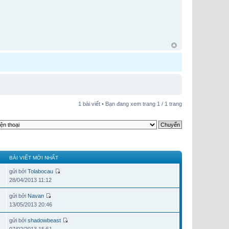
1 bài viết • Bạn đang xem trang
1
/
1
trang
BÀI VIẾT MỚI NHẤT
gửi bởi
Tolabocau
28/04/2013 11:12
gửi bởi
Navan
13/05/2013 20:46
gửi bởi
shadowbeast