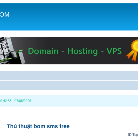
COM
c
0:42:53 - 07/08/2026
Thủ thuật bom sms free
ID Top