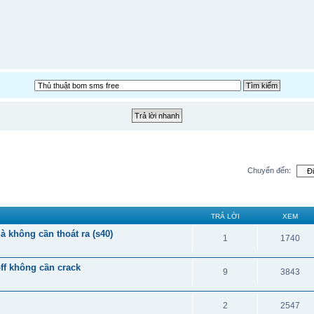
Chuyển đến:
TRẢ LỜI
XEM
à không cần thoát ra (s40)
1
1740
ff không cần crack
9
3843
2
2547