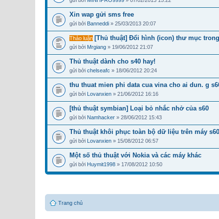
gửi bởi
MINHPRO9999
» 07/02/2013 15:22
Xin wap gửi sms free
gửi bởi
Banneddi
» 25/03/2013 20:07
[Thủ thuật] Đổi hình (icon) thư mục trong
Thảo luận
gửi bởi
Mrgiang
» 19/06/2012 21:07
Thủ thuật dành cho s40 hay!
gửi bởi
chelseafc
» 18/06/2012 20:24
thu thuat mien phi data cua vina cho ai dun. g s
gửi bởi
Lovanxien
» 21/06/2012 16:16
[thủ thuật symbian] Loại bỏ nhắc nhở của s60
gửi bởi
Namhacker
» 28/06/2012 15:43
Thủ thuật khôi phục toàn bộ dữ liệu trên máy s6
gửi bởi
Lovanxien
» 15/08/2012 06:57
Một số thủ thuật với Nokia và các máy khác
gửi bởi
Huymit1998
» 17/08/2012 10:50
Trang chủ