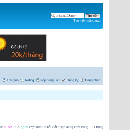
Tìm kiếm nâng cao
Trợ giúp
Rating
Xếp hạng Like
Đăng ký
Đăng nhập
ic:
10724
• Có
2,455
lượt xem • 5 bài viết • Bạn đang xem trang
1
/
1
trang