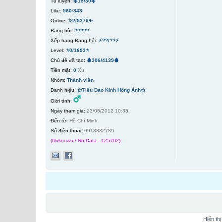
Tu luyện:
☀️15/30☀️
Like:
560
/
843
Online:
✨2/5379✨
Bang hội:
?????
Xếp hạng Bang hội:
⚡??/??⚡
Level:
⭐0/1693⭐
Chủ đề đã tạo:
🩸306/4139🩸
Tiền mặt:
0
Xu
Nhóm:
Thành viên
Danh hiệu:
⚝Tiêu Dao Kinh Hồng Ảnh⚝
Giới tính:
Ngày tham gia:
23/05/2012 10:35
Đến từ:
Hồ Chí Minh
Số điện thoại:
0913832789
(Unknown / No Data - 125702)
Hiển th