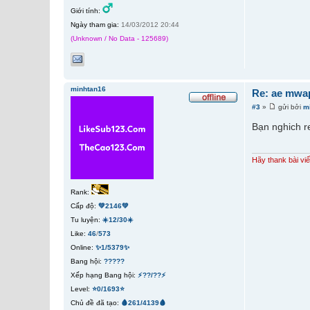
Giới tính:
Ngày tham gia:
14/03/2012 20:44
(Unknown / No Data - 125689)
minhtan16
Re: ae mwap
#3
»
gửi bởi
m
Bạn nghich r
Hãy thank bài viế
Rank:
Cấp độ:
💚2146💚
Tu luyện:
☀️12/30☀️
Like:
46
/
573
Online:
✨1/5379✨
Bang hội:
?????
Xếp hạng Bang hội:
⚡??/??⚡
Level:
⭐0/1693⭐
Chủ đề đã tạo:
🩸261/4139🩸