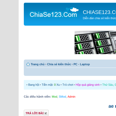
CHIASE123.
Diễn đàn chia sẻ kiến thứ
Trang chủ
›
Chia sẻ kiến thức
›
PC - Laptop
•
Bang hội
•
Tiền mặt:
0
Xu
•
Trò chơi
•
Hộp quà giáng sinh
•
Thứ Sáu, 0
Các điều hành viên:
Mod
,
SMod
,
Admin
ae 
Gửi bài trả lời