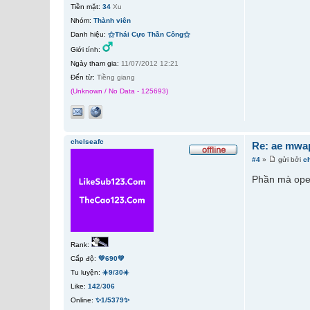
Tiền mặt:
34
Xu
Nhóm:
Thành viên
Danh hiệu:
⚝Thái Cực Thần Công⚝
Giới tính:
Ngày tham gia:
11/07/2012 12:21
Đến từ:
Tiềng giang
(Unknown / No Data - 125693)
chelseafc
Re: ae mwap
#4
»
gửi bởi
c
Phần mà open
Rank:
Cấp độ:
💚690💚
Tu luyện:
☀️9/30☀️
Like:
142
/
306
Online:
✨1/5379✨