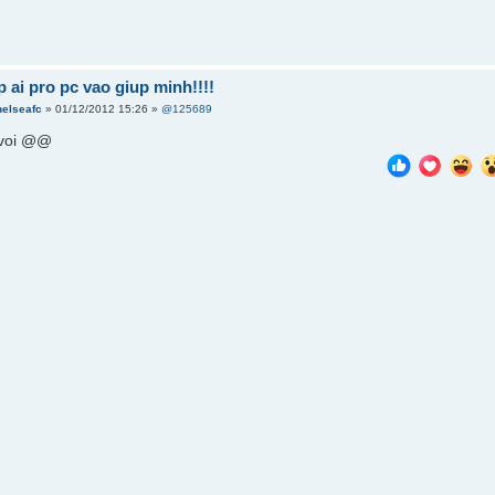
 ai pro pc vao giup minh!!!!
helseafc
» 01/12/2012 15:26 »
@125689
 voi @@