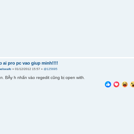
 ai pro pc vao giup minh!!!!
helseafc
» 01/12/2012 15:57 »
@125695
. BÂy h nhấn vào regedit cũng bị open with.