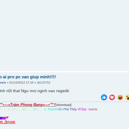
 ai pro pc vao giup minh!!!!
anris
» 01/12/2012 17:10 »
@125702
inh n0i that Ngu moi ngich vao regedit.
™•—»Trảm Phong Bang«—•™†
[/download]
☆
°
。
。
☆
☆
°
。
。
☆
°
。
。
☆
°
。
。
☆
T
h
à
n
h
V
i
ê
n
P
h
ù
T
h
ủ
y
V
ĩ
Đ
ạ
i
:
k
a
n
r
i
s
▇
▇
◤
\/G 乃@/\/G