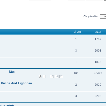
Chuyển đến:
TRẢ LỜI
XEM
1
1709
3
2003
1
1832
i~~ ~~ Nào
161
46423
...
1
15
16
17
 Divide And Fight nàó
2
2010
3
2208
giup minh