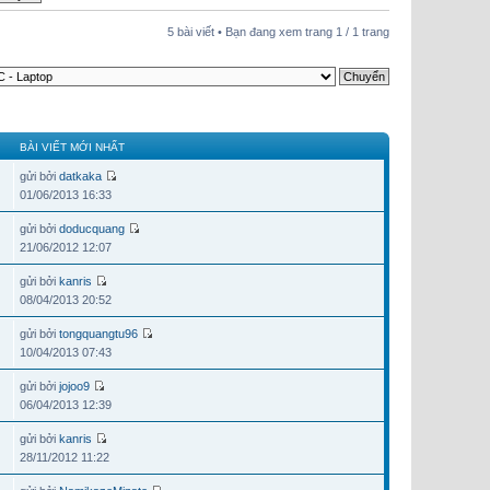
5 bài viết • Bạn đang xem trang
1
/
1
trang
BÀI VIẾT MỚI NHẤT
gửi bởi
datkaka
01/06/2013 16:33
gửi bởi
doducquang
21/06/2012 12:07
gửi bởi
kanris
08/04/2013 20:52
gửi bởi
tongquangtu96
10/04/2013 07:43
gửi bởi
jojoo9
06/04/2013 12:39
gửi bởi
kanris
28/11/2012 11:22