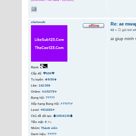
chelseafc
Re: ae mwap
#2
»
gửi bởi
c
ai giup minh
Rank:
Cấp độ:
💚690💚
Tu luyện:
☀️9/30☀️
Like:
142
/
306
Online:
✨1/5379✨
Bang hội:
?????
Xếp hạng Bang hội:
⚡??/??⚡
Level:
⭐0/1693⭐
Chủ đề đã tạo:
🩸105/4139🩸
Tiền mặt:
0
Xu
Nhóm:
Thành viên
Danh hiệu:
?????