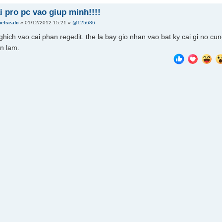
 pro pc vao giup minh!!!!
helseafc
» 01/12/2012 15:21 »
@125686
hich vao cai phan regedit. the la bay gio nhan vao bat ky cai gi no cu
in lam.