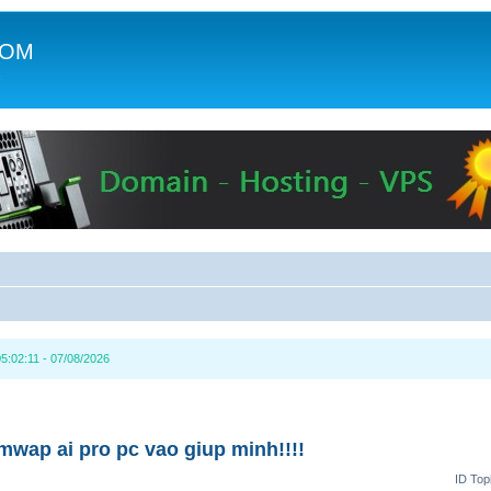
COM
c
5:02:11 - 07/08/2026
mwap ai pro pc vao giup minh!!!!
ID Top