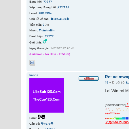
Bang hội:
?????
Xếp hạng Bang hội:
⚡??/??⚡
Level:
⭐0/1693⭐
Chủ đề đã tạo:
🩸105/4139🩸
Tiền mặt:
0
Xu
Nhóm:
Thành viên
Danh hiệu:
?????
Giới tính:
Ngày tham gia:
14/03/2012 20:44
(Unknown / No Data - 125695)
kanris
Re: ae mwap
#5
»
gửi bởi
k
Loi Win roi.M
†
[download=red]
☆
°
。
。
☆
°
。
。
+++****+++
︻
︻
︻
¶
▅
▅
▆
▆
Rank:
了九@/\/\ P|-|回/
Cấp độ:
💚4670💚