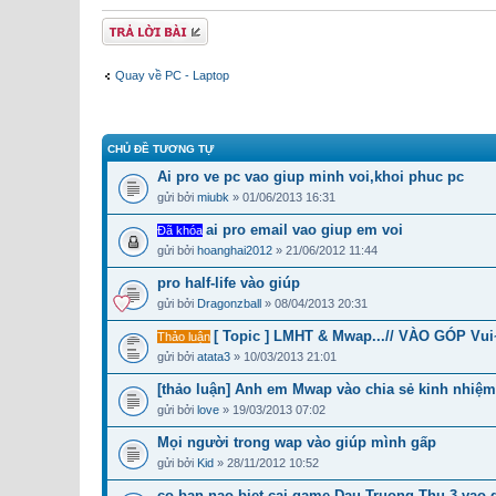
Gửi bài trả lời
Quay về PC - Laptop
CHỦ ĐỀ TƯƠNG TỰ
Ai pro ve pc vao giup minh voi,khoi phuc pc
gửi bởi
miubk
» 01/06/2013 16:31
ai pro email vao giup em voi
Đã khóa
gửi bởi
hoanghai2012
» 21/06/2012 11:44
pro half-life vào giúp
gửi bởi
Dragonzball
» 08/04/2013 20:31
[ Topic ] LMHT & Mwap...// VÀO GÓP Vu
Thảo luận
gửi bởi
atata3
» 10/03/2013 21:01
[thảo luận] Anh em Mwap vào chia sẻ kinh nhiệm
gửi bởi
love
» 19/03/2013 07:02
Mọi người trong wap vào giúp mình gấp
gửi bởi
Kid
» 28/11/2012 10:52
co ban nao biet cai game Dau Truong Thu 3 vao 