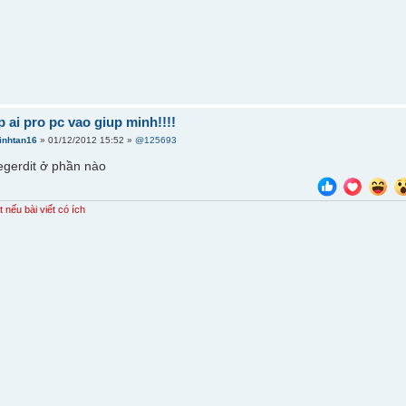
 ai pro pc vao giup minh!!!!
inhtan16
» 01/12/2012 15:52 »
@125693
egerdit ở phần nào
t nếu bài viết có ích