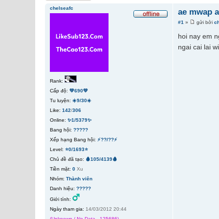
chelseafc
ae mwap ai
#1
»
gửi bởi
c
hoi nay em ng
ngai cai lai w
Rank:
Cấp độ:
💚690💚
Tu luyện:
☀️9/30☀️
Like:
142
/
306
Online:
✨1/5379✨
Bang hội:
?????
Xếp hạng Bang hội:
⚡??/??⚡
Level:
⭐0/1693⭐
Chủ đề đã tạo:
🩸105/4139🩸
Tiền mặt:
0
Xu
Nhóm:
Thành viên
Danh hiệu:
?????
Giới tính:
Ngày tham gia:
14/03/2012 20:44
(Unknown / No Data - 125686)