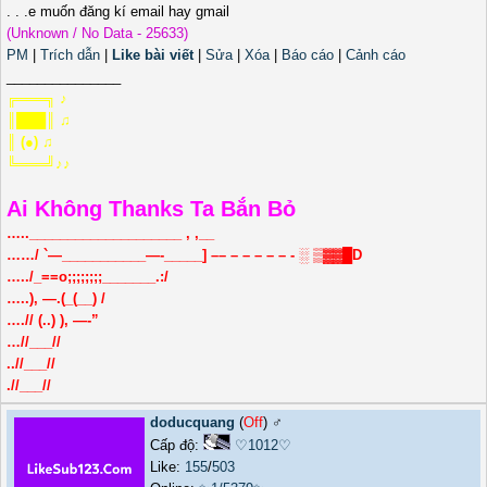
. . .e muốn đăng kí email hay gmail
(Unknown / No Data - 25633)
PM
|
Trích dẫn
|
Like bài viết
|
Sửa
|
Xóa
|
Báo cáo
|
Cảnh cáo
_______________
╔═══╗ ♪
║███║ ♫
║ (●) ♫
╚═══╝♪♪
Ai Không Thanks Ta Bắn Bỏ
…..____________________ , ,__
……/ `—___________—-_____] –– – – – – – - ░ ▒▓▓█D
…../_==o;;;;;;;;_______.:/
…..), —.(_(__) /
….// (..) ), —-”
…//___//
..//___//
.//___//
doducquang
(
Off
) ♂️
Cấp độ:
♡1012♡
Like:
155
/
503