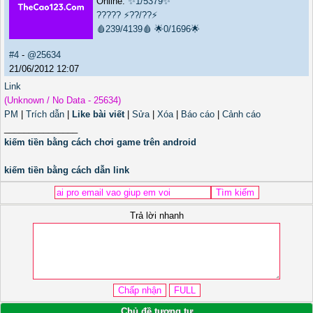
Online:
✨1/5379✨
?????
⚡??/??⚡
🩸239/4139🩸
🌟0/1696🌟
#4
-
@25634
21/06/2012 12:07
Link
(Unknown / No Data - 25634)
PM
|
Trích dẫn
|
Like bài viết
|
Sửa
|
Xóa
|
Báo cáo
|
Cảnh cáo
_______________
kiếm tiền bằng cách chơi game trên android
kiếm tiền bằng cách dẫn link
Trả lời nhanh
Chủ đề tương tự