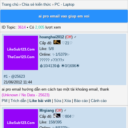
Trang chủ
›
Chia sẻ kiến thức
›
PC - Laptop
ai pro email vao giup em voi
ID Topic:
3614
• Có
2,005
lượt xem
hoanghai2012
(
Off
) ♂️
Cấp độ:
♡21♡
Like:
5
/
8
Online:
✨1/5379✨
?????
⚡??/??⚡
🩸10/4139🩸
🌟0/1696🌟
#1
-
@25623
21/06/2012 11:44
ai pro email hướng dẫn em cách tạo một tài khoảng email, thank
(Unknown / No Data - 25623)
PM
|
Trích dẫn
|
Like bài viết
|
Sửa
|
Xóa
|
Báo cáo
|
Cảnh cáo
Mrgiang
(
Off
) ♂️
Cấp độ:
♡804♡
Like:
158
/
395
Online:
✨8/5379✨