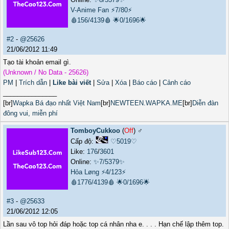
V-Anime Fan
⚡7/80⚡
🩸156/4139🩸
🌟0/1696🌟
#2
-
@25626
21/06/2012 11:49
Tạo tài khoản email gì.
(Unknown / No Data - 25626)
PM
|
Trích dẫn
|
Like bài viết
|
Sửa
|
Xóa
|
Báo cáo
|
Cảnh cáo
_______________
[br]
Wapka Bá đạo nhất Việt Nam
[br]
NEWTEEN.WAPKA.ME
[br]
Diễn đàn
đông vui, miễn phí
TomboyCukkoo
(
Off
) ♂️
Cấp độ:
♡5019♡
Like:
176
/
3601
Online:
✨7/5379✨
Hỏa Løng
⚡4/123⚡
🩸1776/4139🩸
🌟0/1696🌟
#3
-
@25633
21/06/2012 12:05
Lần sau vô top hỏi đáp hoặc top cá nhân nha e. . . . Hạn chế lập thêm top.