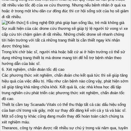
rất nhiều vào tốc độ của xe cứu thương. Nhưng nếu bệnh nhân ở quá xa
hoặc ở trong một khu dân cư đông đúc thì cơ hội sống sót của họ sẽ giảm
đi rất nhiều.
Sự xuất hiện của các drone cứu thương sẽ giúp tỷ lệ người tử vong vì xe
cấp cứu tới chậm giảm đi rất nhiều. Những chiếc drone sẽ nhanh chóng
tới hiện trường với tất cả những trang thiết bị cần thiết ngay khi nhận
được thông báo.
Trong khi chờ bác sĩ, người nhà hoặc bất cứ ai ở hiện trường có thể sử
dụng những trang thiết bị mà drone mang tới để hỗ trợ bệnh nhân theo
hướng dẫn của bác sĩ.
6. Xét nghiệm, chẩn đoán tốc độ cao
Các phương thức xét nghiệm, chẩn đoán cho kết quả tức thì sẽ giúp tăng
hiệu quả của việc điều trị. Hầu như căn bệnh nào cũng vậy, phát hiện sớm
sẽ giúp tăng khả năng chữa khỏi. Kết quả là, các nhà khoa học đã tập
trung nghiên cứu phát triển các phương thức xét nghiệm, chẩn đoán tốc
độ cao.
Thiết bị cầm tay Scanadu Vitals có thể thu thập tất cả các dấu hiệu sống
của bạn chỉ trong vài giây, một sự thay đổi đáng kể với cả y tá và bác sĩ.
Một số công ty khác cũng đang muốn thay đổi hoàn toàn cách chúng ta
xét nghiệm máu.
Theranos, công ty nhận được rất nhiều sự chú ý trong vài năm qua, tuyên