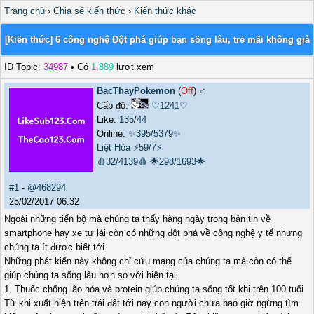
Trang chủ
›
Chia sẻ kiến thức
›
Kiến thức khác
[Kiến thức] 6 công nghệ Đột phá giúp bạn sống lâu, trẻ mãi không già
ID Topic:
34987
• Có
1,889
lượt xem
BacThayPokemon
(
Off
) ♂️
Cấp độ:
♡1241♡
Like:
135
/
44
Online:
✨395/5379✨
Liệt Hỏa
⚡59/7⚡
🩸32/4139🩸
🌟298/1693🌟
#1
-
@468294
25/02/2017 06:32
Ngoài những tiến bộ mà chúng ta thấy hàng ngày trong bản tin về
smartphone hay xe tự lái còn có những đột phá về công nghệ y tế nhưng
chúng ta ít được biết tới.
Những phát kiến này không chỉ cứu mạng của chúng ta mà còn có thể
giúp chúng ta sống lâu hơn so với hiện tại.
1. Thuốc chống lão hóa và protein giúp chúng ta sống tốt khi trên 100 tuổi
Từ khi xuất hiện trên trái đất tới nay con người chưa bao giờ ngừng tìm