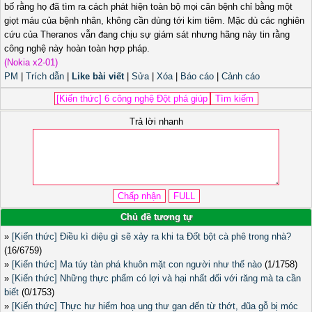
bố rằng họ đã tìm ra cách phát hiện toàn bộ mọi căn bệnh chỉ bằng một
giọt máu của bệnh nhân, không cần dùng tới kim tiêm. Mặc dù các nghiên
cứu của Theranos vẫn đang chịu sự giám sát nhưng hãng này tin rằng
công nghệ này hoàn toàn hợp pháp.
(Nokia x2-01)
PM
|
Trích dẫn
|
Like bài viết
|
Sửa
|
Xóa
|
Báo cáo
|
Cảnh cáo
Trả lời nhanh
Chủ đề tương tự
»
[Kiến thức] Điều kì diệu gì sẽ xảy ra khi ta Đốt bột cà phê trong nhà?
(16/6759)
»
[Kiến thức] Ma túy tàn phá khuôn mặt con người như thế nào
(1/1758)
»
[Kiến thức] Những thực phẩm có lợi và hại nhất đối với răng mà ta cần
biết
(0/1753)
»
[Kiến thức] Thực hư hiểm hoạ ung thư gan đến từ thớt, đũa gỗ bị móc