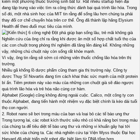
kiếm một phương thuốc trường sinh bất tử. Rất nhiều startup hiện đại
đang tập trung vào việc tìm ra công thức đánh bại quá trình lão hóa. Trong
số đó, một nhà sinh học của MIT tin rằng để sống lâu hơn chúng ta phải
thay đổi cơ chế chuyển hóa trên cơ thể. Ông đã thành lập hãng Elysium
Health để theo đuổi mục tiêu của mình.
Nghiên cứu của ông chỉ ra rằng khi được ăn một số hợp chất tuổi thọ của
các con chuột trong phòng thí nghiệm đã tăng lên đáng kể. Không những
vậy, những chú chuột này còn sống rất khỏe mạnh.
Vì vậy, ông tin rằng sẽ sớm có những viên thuốc chống lão hóa trên thị
trường.
Nhiều gã khổng lồ dược phẩm cũng tham gia thị trường này. Công ty
dược Thụy Sĩ Novartis đang tìm cách khai thác sức mạnh của một protein
bí ẩn. Tiêm protein này vào máu của những con chuột già sẽ đảo ngược
quá trình lão hóa và trẻ hóa não cùng cơ hàm.
Alphabet (Google) cũng không đứng ngoài cuộc. Calico, một công ty con
thuộc Alphabet, đang tiến hành một nhiệm vụ đặc biệt chính là kéo dài tuổi
thọ con người.
2. Robot nano sẽ bơi trong máu của bạn và loại bỏ các tế bào ung thư
Trong tương lai, các robot kích thước siêu nhỏ có khả năng bơi trong máu
của chúng ta để tiêu diệt tế bào ung thư và những vi khuẩn gây hại tới
sức khỏe của chúng ta. Các nhà nghiên cứu tại Viện Wyss thuộc Đại học
Harvard đã phát triển một robot đặc biệt làm từ DNA tổng hợp.