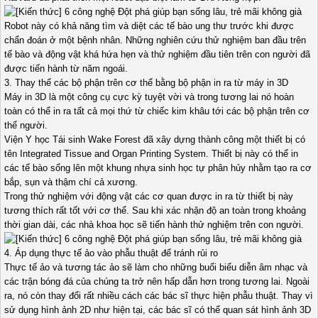
Robot này có khả năng tìm và diệt các tế bào ung thư trước khi được
chẩn đoán ở một bệnh nhân. Những nghiên cứu thử nghiệm ban đầu trên
tế bào và động vật khá hứa hẹn và thử nghiệm đầu tiên trên con người đã
được tiến hành từ năm ngoái.
3. Thay thế các bộ phận trên cơ thể bằng bộ phận in ra từ máy in 3D
Máy in 3D là một công cụ cực kỳ tuyệt vời và trong tương lai nó hoàn
toàn có thể in ra tất cả mọi thứ từ chiếc kim khâu tới các bộ phận trên cơ
thể người.
Viện Y học Tái sinh Wake Forest đã xây dựng thành công một thiết bị có
tên Integrated Tissue and Organ Printing System. Thiết bị này có thể in
các tế bào sống lên một khung nhựa sinh học tự phân hủy nhằm tạo ra cơ
bắp, sụn và thậm chí cả xương.
Trong thử nghiệm với động vật các cơ quan được in ra từ thiết bị này
tương thích rất tốt với cơ thể. Sau khi xác nhận độ an toàn trong khoảng
thời gian dài, các nhà khoa học sẽ tiến hành thử nghiệm trên con người.
4. Áp dụng thực tế ảo vào phẫu thuật để tránh rủi ro
Thực tế ảo và tương tác ảo sẽ làm cho những buổi biểu diễn âm nhạc và
các trận bóng đá của chúng ta trở nên hấp dẫn hơn trong tương lai. Ngoài
ra, nó còn thay đổi rất nhiều cách các bác sĩ thực hiện phẫu thuật. Thay vì
sử dụng hình ảnh 2D như hiện tại, các bác sĩ có thể quan sát hình ảnh 3D