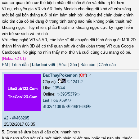
các cơ quan trên cơ thể bệnh nhân để chẩn đoán và điều trị tốt hơn.
Ví dụ, chuyên gia VR và AR Jody Medich cho rằng rất khó để cứu sống
một bé gái bốn tháng tuổi bị tim bẩm sinh bởi không thể chẩn đoán chính
xác tim của cô bé đang ở trong tình trạng nào nếu không phẫu thuật mở
khoang ngực. Tuy nhiên, phẫu thuật mở khoang ngực cực kỳ nguy hiểm
với trẻ sơ sinh và trẻ nhỏ.
Với công nghệ VR và AR, các bác sĩ đã chuyển đổi hình ảnh quét MRI 2D
thành hình ảnh 3D để có thể quan sát và chẩn đoán trong VR qua Google
Cardboard. Nó giúp họ nhìn thấy mọi thứ và cuối cùng cứu mạng cô bé.
(Nokia x2-01)
PM
|
Trích dẫn
|
Like bài viết
|
Sửa
|
Xóa
|
Báo cáo
|
Cảnh cáo
BacThayPokemon
(
Off
) ♂️
Cấp độ:
♡1241♡
Like:
135
/
44
Online:
✨395/5379✨
Liệt Hỏa
⚡59/7⚡
🩸32/4139🩸
🌟298/1693🌟
#2
-
@468295
25/02/2017 06:35
5. Drone sẽ đưa bạn đi cấp cứu nhanh hơn
Khả năng sống sót của một bệnh nhân bị đột quỵ hoặc tai nạn phụ thuộc