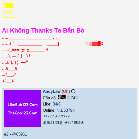
║███║ ♫
║ (●) ♫
╚═══╝♪♪
Ai Không Thanks Ta Bắn Bỏ
…..____________________ , ,__
……/ `—___________—-_____] –– – – – – – - ░ ▒▓▓█D
…../_==o;;;;;;;;_______.:/
…..), —.(_(__) /
….// (..) ), —-”
…//___//
..//___//
.//___//
AndyLaw
(
Off
) ⭕️
Cấp độ:
♡74♡
Like:
34
/
6
Online:
✨1/5379✨
?????
⚡??/??⚡
🩸8/4139🩸
🌟0/1694🌟
#2
-
@65961