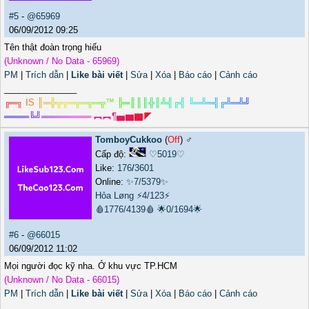
#5
-
@65969
06/09/2012 09:25
Tên thật đoàn trọng hiếu
(Unknown / No Data - 65969)
PM
|
Trích dẫn
|
Like bài viết
|
Sửa
|
Xóa
|
Báo cáo
|
Cảnh cáo
_______________
╔
═
╗
I
S
║
═
╬
╦
╦
═
╦
═
╦
═
╦
™
╠
═
║
║
║
╬
║
╩
╣
╔
╣
╚
═
╩
═
╣
╔
╩
═
╩
╝
═
═
═
═
╚
╝
═
═
═
═
═
═
═
═
︻
︻
¶
▅
▆
▇
◤
TomboyCukkoo
(
Off
) ♂️
Cấp độ:
♡5019♡
Like:
176
/
3601
Online:
✨7/5379✨
Hỏa Løng
⚡4/123⚡
🩸1776/4139🩸
🌟0/1694🌟
#6
-
@66015
06/09/2012 11:02
Mọi người đọc kỹ nha. Ở khu vực TP.HCM
(Unknown / No Data - 66015)
PM
|
Trích dẫn
|
Like bài viết
|
Sửa
|
Xóa
|
Báo cáo
|
Cảnh cáo
_______________