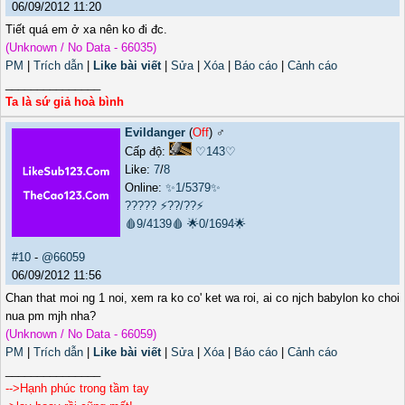
06/09/2012 11:20
Tiết quá em ở xa nên ko đi đc.
(Unknown / No Data - 66035)
PM
|
Trích dẫn
|
Like bài viết
|
Sửa
|
Xóa
|
Báo cáo
|
Cảnh cáo
_______________
Ta là sứ giả hoà bình
Evildanger
(
Off
) ♂️
Cấp độ:
♡143♡
Like:
7
/
8
Online:
✨1/5379✨
?????
⚡??/??⚡
🩸9/4139🩸
🌟0/1694🌟
#10
-
@66059
06/09/2012 11:56
Chan that moi ng 1 noi, xem ra ko co' ket wa roi, ai co njch babylon ko choi
nua pm mjh nha?
(Unknown / No Data - 66059)
PM
|
Trích dẫn
|
Like bài viết
|
Sửa
|
Xóa
|
Báo cáo
|
Cảnh cáo
_______________
-->Hạnh phúc trong tầm tay