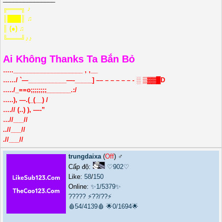
╔═══╗ ♪
║███║ ♫
║ (●) ♫
╚═══╝♪♪
Ai Không Thanks Ta Bắn Bỏ
…..____________________ , ,__
……/ `—___________—-_____] –– – – – – – - ░ ▒▓▓█D
…../_==o;;;;;;;;_______.:/
…..), —.(_(__) /
….// (..) ), —-”
…//___//
..//___//
.//___//
trungdaixa
(
Off
) ♂️
Cấp độ:
♡902♡
Like:
58
/
150
Online:
✨1/5379✨
?????
⚡??/??⚡
🩸54/4139🩸
🌟0/1694🌟