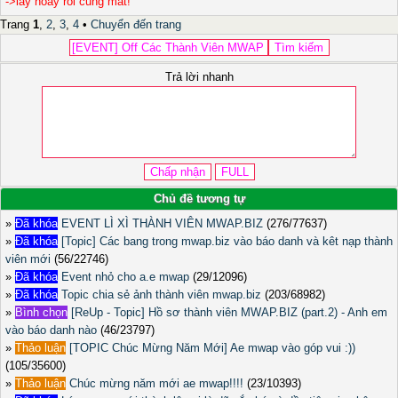
->lay hoay rồi cũng mất!
Trang
1
,
2
,
3
,
4
•
Chuyển đến trang
Trả lời nhanh
Chủ đề tương tự
»
Đã khóa
EVENT LÌ XÌ THÀNH VIÊN MWAP.BIZ
(276/77637)
»
Đã khóa
[Topic] Các bang trong mwap.biz vào báo danh và kêt nạp thành
viên mới
(56/22746)
»
Đã khóa
Event nhỏ cho a.e mwap
(29/12096)
»
Đã khóa
Topic chia sẻ ảnh thành viên mwap.biz
(203/68982)
»
Bình chọn
[ReUp - Topic] Hồ sơ thành viên MWAP.BIZ (part.2) - Anh em
vào báo danh nào
(46/23797)
»
Thảo luận
[TOPIC Chúc Mừng Năm Mới] Ae mwap vào góp vui :))
(105/35600)
»
Thảo luận
Chúc mừng năm mới ae mwap!!!!
(23/10393)