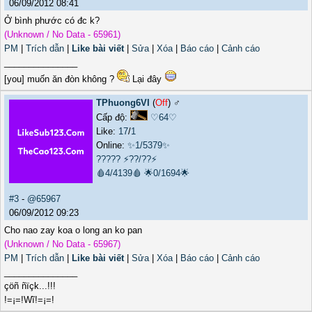
06/09/2012 08:41
Ở bình phước có đc k?
(Unknown / No Data - 65961)
PM
|
Trích dẫn
|
Like bài viết
|
Sửa
|
Xóa
|
Báo cáo
|
Cảnh cáo
_______________
[you] muốn ăn đòn không ?
Lại đây
TPhuong6VI
(
Off
) ♂️
Cấp độ:
♡64♡
Like:
17
/
1
Online:
✨1/5379✨
?????
⚡??/??⚡
🩸4/4139🩸
🌟0/1694🌟
#3
-
@65967
06/09/2012 09:23
Cho nao zay koa o long an ko pan
(Unknown / No Data - 65967)
PM
|
Trích dẫn
|
Like bài viết
|
Sửa
|
Xóa
|
Báo cáo
|
Cảnh cáo
_______________
çöñ ñïçk...!!!
!=¡=!Wĩ!=¡=!