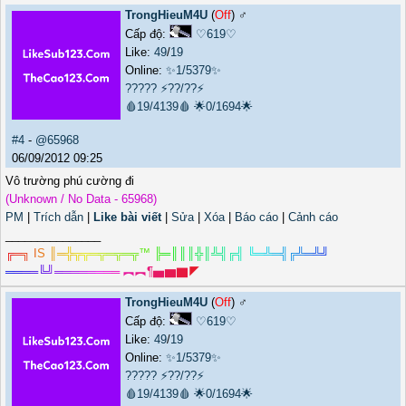
TrongHieuM4U
(
Off
) ♂️
Cấp độ:
♡619♡
Like:
49
/
19
Online:
✨1/5379✨
?????
⚡??/??⚡
🩸19/4139🩸
🌟0/1694🌟
#4
-
@65968
06/09/2012 09:25
Vô trường phú cường đi
(Unknown / No Data - 65968)
PM
|
Trích dẫn
|
Like bài viết
|
Sửa
|
Xóa
|
Báo cáo
|
Cảnh cáo
_______________
╔
═
╗
I
S
║
═
╬
╦
╦
═
╦
═
╦
═
╦
™
╠
═
║
║
║
╬
║
╩
╣
╔
╣
╚
═
╩
═
╣
╔
╩
═
╩
╝
═
═
═
═
╚
╝
═
═
═
═
═
═
═
═
︻
︻
¶
▅
▆
▇
◤
TrongHieuM4U
(
Off
) ♂️
Cấp độ:
♡619♡
Like:
49
/
19
Online:
✨1/5379✨
?????
⚡??/??⚡
🩸19/4139🩸
🌟0/1694🌟