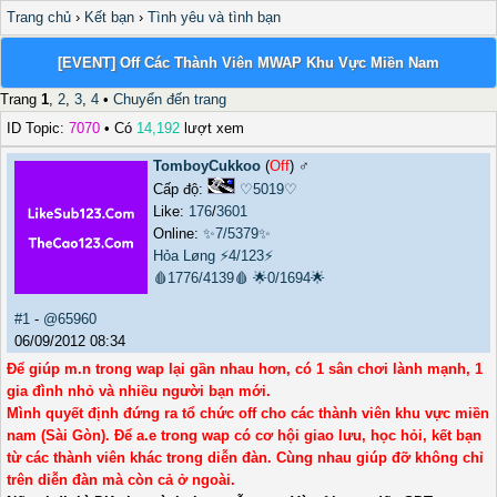
Trang chủ
›
Kết bạn
›
Tình yêu và tình bạn
[EVENT] Off Các Thành Viên MWAP Khu Vực Miền Nam
Trang
1
,
2
,
3
,
4
•
Chuyển đến trang
ID Topic:
7070
• Có
14,192
lượt xem
TomboyCukkoo
(
Off
) ♂️
Cấp độ:
♡5019♡
Like:
176
/
3601
Online:
✨7/5379✨
Hỏa Løng
⚡4/123⚡
🩸1776/4139🩸
🌟0/1694🌟
#1
-
@65960
06/09/2012 08:34
Để giúp m.n trong wap lại gần nhau hơn, có 1 sân chơi lành mạnh, 1
gia đình nhỏ và nhiều người bạn mới.
Mình quyết định đứng ra tổ chức off cho các thành viên khu vực miền
nam (Sài Gòn). Để a.e trong wap có cơ hội giao lưu, học hỏi, kết bạn
từ các thành viên khác trong diễn đàn. Cùng nhau giúp đỡ không chỉ
trên diễn đàn mà còn cả ở ngoài.