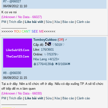
#7
-
@66027
06/09/2012 11:10
K co ve roi
(Unknown / No Data - 66027)
PM
|
Trích dẫn
|
Like bài viết
|
Sửa
|
Xóa
|
Báo cáo
|
Cảnh cáo
_______________
>>>>>>
Y
O
U
C
A
N
'
T
S
E
E
M
E
<<<<<<
TomboyCukkoo
(
Off
) ♂️
Cấp độ:
♡5019♡
Like:
176
/
3601
Online:
✨7/5379✨
Hỏa Løng
⚡4/123⚡
🩸1776/4139🩸
🌟0/1694🌟
#8
-
@66030
06/09/2012 11:15
Tại a ở đây. Nên a tổ chức off ở đây. Nếu có dịp xuống TP. A sẽ tổ chức
off tiếp để m.n làm quen
(Unknown / No Data - 66030)
PM
|
Trích dẫn
|
Like bài viết
|
Sửa
|
Xóa
|
Báo cáo
|
Cảnh cáo
_______________
╔═══╗ ♪