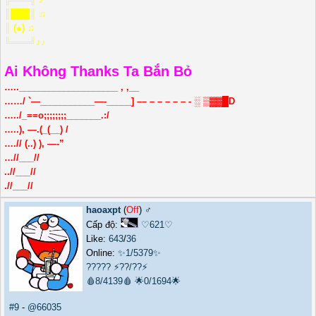
║███║ ♫
║ (●) ♫
╚═══╝♪♪
Ai Không Thanks Ta Bắn Bỏ
…..____________________ , ,__
……/ `—___________—-_____] –– – – – – – - ░ ▒▓▓█D
…../_==o;;;;;;;;_______.:/
…..), —.(_(__) /
….// (..) ), —-”
…//___//
..//___//
.//___//
haoaxpt
(
Off
) ♂️
Cấp độ:
♡621♡
Like:
643
/
36
Online:
✨1/5379✨
?????
⚡??/??⚡
🩸8/4139🩸
🌟0/1694🌟
#9
-
@66035