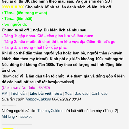
Nếu ai đi thì ĐK cho mình theo mẫu sau. Và gửi sms đến SĐT
0989.818.366
Cho mình. Mình sẽ lên danh sách và lên lịch off
• Tên:....(tên trong mwap)
• Tên:....(tên thật)
• Số người đi:
Chúng ta sẽ off 1 ngày. Dự kiến lịch sẽ như sau.
- Tăng 1: gặp nhau. Cfê - cfáo giao lưu và làm quen
- Tăng 2: nếu muốn đi chơi thì tìm khu vực địa điểm rồi let's go
- Tăng 3: ăn uống - hát hò - đập phá.
Khi đi có thể dẫn thêm người yêu hoặc bạn bè, người thân (khuyến
khích dẫn theo my friend). Kinh phí dự kiến khoảng 100k một người.
Nếu đông thì không đến 100k. Tùy theo số lượng mà linh động tiền
ăn chơi.
[download]
Vì là lần đầu tiên tổ chức. A.e tham gia và đóng góp ý kiến
để các buổi off sau sẽ tốt hơn
[/download]
(Unknown / No Data - 65960)
PM
|
Trích dẫn
|
Like bài viết
|
Sửa
|
Xóa
|
Báo cáo
|
Cảnh cáo
Sửa lần cuối:
TomboyCukkoo
06/09/2012 08:34
------------
Những người đã like
TomboyCukkoo
bởi bài viết có ích này (Tổng: 2):
MrHung
•
haoaxpt
_______________
╔═══╗ ♪