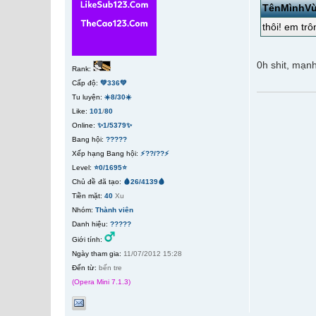
TênMìnhVừ
thôi! em tr
0h shit, mạn
Rank:
Cấp độ:
💚336💚
Tu luyện:
☀️8/30☀️
Like:
101
/
80
Online:
✨1/5379✨
Bang hội:
?????
Xếp hạng Bang hội:
⚡??/??⚡
Level:
⭐0/1695⭐
Chủ đề đã tạo:
🩸26/4139🩸
Tiền mặt:
40
Xu
Nhóm:
Thành viên
Danh hiệu:
?????
Giới tính:
Ngày tham gia:
11/07/2012 15:28
Đến từ:
bến tre
(Opera Mini 7.1.3)