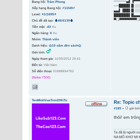
─────▄▌▐▀▀
Bang hội:
Trảm Phong
──████▌█ ░░
Xếp hạng Bang hội:
⚡1/249⚡
▄▄▌▐██▌█ ░░
Level:
⭐1/1695⭐
██████▌█▄▄
▀❍▀▀▀▀▀▀▀❍
Chủ đề đã tạo:
🩸46/4139🩸
Tiền mặt:
-43
Xu
Ngân hàng:
0
Xu
Nhóm:
Thành viên
Danh hiệu:
⚝10 năm đèn sách⚝
Giới tính:
Ngày tham gia:
11/05/2012 20:41
Đến từ:
Việt Nam
Số điện thoại:
01688934763
(Nokia 7500)
TenMinhVuaTron20KiTu
Re: Topic c
#185
»
gửi bở
thôi! em trô
Ta đã là người xu
NA MÔ KHƠ MI