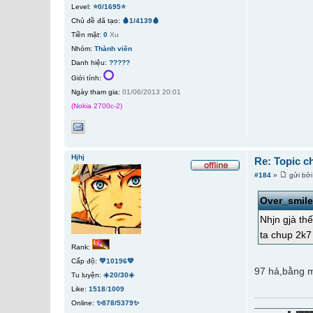
Level:
⭐0/1695⭐
Chủ đề đã tạo:
🩸1/4139🩸
Tiền mặt:
0
Xu
Nhóm:
Thành viên
Danh hiệu:
?????
Giới tính:
Ngày tham gia:
01/06/2013 20:01
(Nokia 2700c-2)
Hjhj
Re: Topic c
#184
»
gửi bở
Over_smil
Nhjn gjà th
ta chup 2k7
Rank:
Cấp độ:
💚10196💚
97 hả,bằng m
Tu luyện:
☀️20/30☀️
Like:
1518
/
1009
Online:
✨878/5379✨
_____________