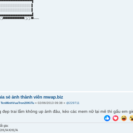
▀▀▀▀▀▀▀▀▀▀▀▀▀▀▌
░░░░░░░░░░░░░ ▌
░░░░░░░░░░░░░ ▌
▄▄▄▄▄▄▄▄▄▄▄▄▄▄▌
❍▀▀▀▀▀▀▀▀▀❍❍ ▀~~~
hia sẻ ảnh thành viên mwap.biz
i
TenMinhVuaTron20KiTu
» 02/06/2013 09:38 »
@229711
ng đẹp trai lắm không up ảnh đâu, kẻo các mem nữ lại mê thì gấu em gi
ất gia:
 KHỰA KHỰA