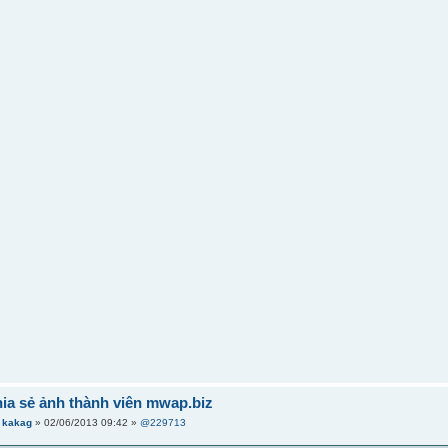
hia sẻ ảnh thành viên mwap.biz
i
kakag
» 02/06/2013 09:42 »
@229713