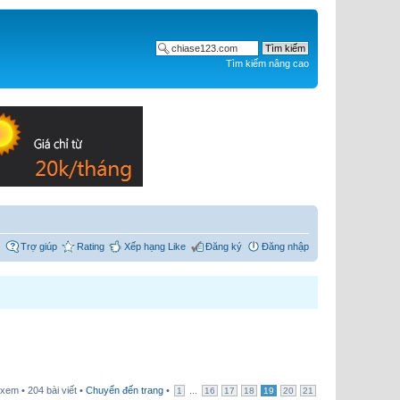
Tìm kiếm nâng cao
Trợ giúp
Rating
Xếp hạng Like
Đăng ký
Đăng nhập
xem • 204 bài viết •
Chuyển đến trang
•
...
1
16
17
18
19
20
21