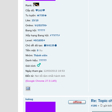
Rank:
Cấp độ:
💚163💚
Tu luyện:
☀️7/30☀️
Like:
15
/
10
Online:
✨1/5379✨
Bang hội:
?????
Xếp hạng Bang hội:
⚡??/??⚡
Level:
⭐0/1695⭐
Chủ đề đã tạo:
🩸9/4139🩸
Tiền mặt:
0
Xu
Nhóm:
Thành viên
Danh hiệu:
?????
Giới tính:
Ngày tham gia:
12/03/2013 19:53
Đến từ:
Nơi tối tăm nhất hành tinh
(Google Chrome 27.0.145)
kakag
Re: Topic c
#186
»
gửi bở