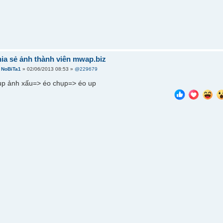
hia sẻ ảnh thành viên mwap.biz
i
NoBiTa1
» 02/06/2013 08:53 »
@229679
hụp ảnh xấu=> éo chụp=> éo up