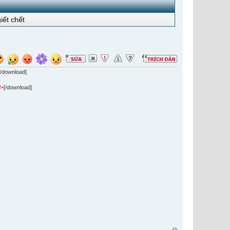
iết chết
[/download]
†
•
[/download]