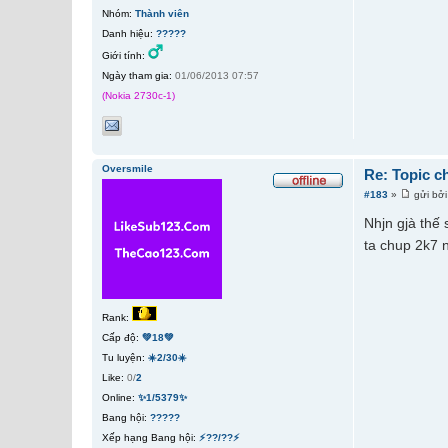
Nhóm:
Thành viên
Danh hiệu:
?????
Giới tính:
Ngày tham gia:
01/06/2013 07:57
(Nokia 2730c-1)
Oversmile
Re: Topic c
#183
»
gửi bở
Nhjn gjà thế
ta chup 2k7 
Rank:
Cấp độ:
💚18💚
Tu luyện:
☀️2/30☀️
Like:
0/
2
Online:
✨1/5379✨
Bang hội:
?????
Xếp hạng Bang hội:
⚡??/??⚡