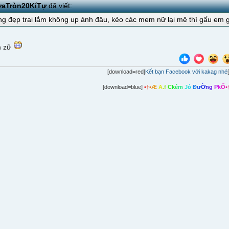
aTròn20KíTự
đã viết:
ông đẹp trai lắm không up ảnh đâu, kẻo các mem nữ lại mê thì gấu em g
h zữ
[download=red]
Kết bạn Facebook với kakag nhé
[download=blue]
•
†
•
Æ
A
.
f
C
k
é
m
J
ó
Đ
ư
Ờ
n
g
P
k
Ố
•