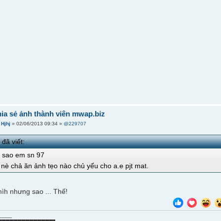
hia sẻ ảnh thành viên mwap.biz
i
Hjhj
» 02/06/2013 09:34 »
@229707
e
đã viết:
ế sao em sn 97
 nè chả ăn ảnh tẹo nào chủ yếu cho a.e pjt mat.
ìh nhưng sao ... Thế!
_____