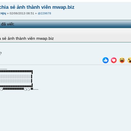
chia sẻ ảnh thành viên mwap.biz
i
Hjhj
» 02/06/2013 08:51 »
@229678
e
đã viết:
?
_____
▀▀▀▀▀▀▀▀▀▀▀▀▀▀▌
░░░░░░░░░░░░░ ▌
░░░░░░░░░░░░░ ▌
▄▄▄▄▄▄▄▄▄▄▄▄▄▄▌
❍▀▀▀▀▀▀▀▀▀❍❍ ▀~~~