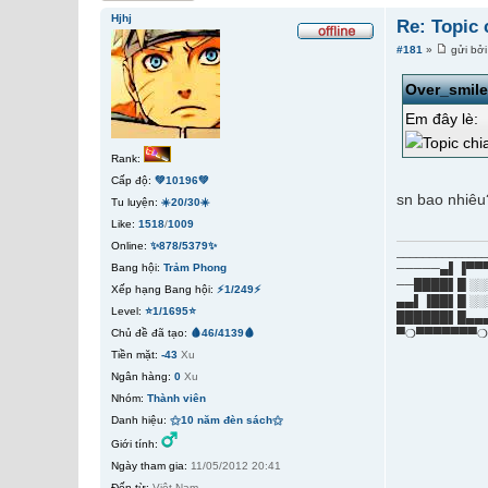
Hjhj
Re: Topic 
#181
»
gửi bở
Over_smil
Em đây lè:
Rank:
Cấp độ:
💚10196💚
sn bao nhiêu
Tu luyện:
☀️20/30☀️
Like:
1518
/
1009
Online:
✨878/5379✨
_____________
Bang hội:
Trảm Phong
─────▄▌▐▀▀
──████▌█ ░░
Xếp hạng Bang hội:
⚡1/249⚡
▄▄▌▐██▌█ ░░
Level:
⭐1/1695⭐
██████▌█▄▄
Chủ đề đã tạo:
🩸46/4139🩸
▀❍▀▀▀▀▀▀▀❍
Tiền mặt:
-43
Xu
Ngân hàng:
0
Xu
Nhóm:
Thành viên
Danh hiệu:
⚝10 năm đèn sách⚝
Giới tính:
Ngày tham gia:
11/05/2012 20:41
Đến từ:
Việt Nam