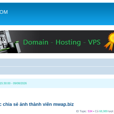
COM
c
15:30:00 - 09/08/2026
c chia sẻ ảnh thành viên mwap.biz
ID Topic:
534
• Có
68,989
lượt 