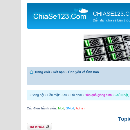
CHIASE123.
Diễn đàn chia sẻ kiến thứ
Trang chủ
›
Kết bạn
›
Tình yêu và tình bạn
•
Bang hội
•
Tiền mặt:
0
Xu
•
Trò chơi
•
Hộp quà giáng sinh
•
Chủ Nhật, 
Các điều hành viên:
Mod
,
SMod
,
Admin
Topi
Chủ đề bị khóa