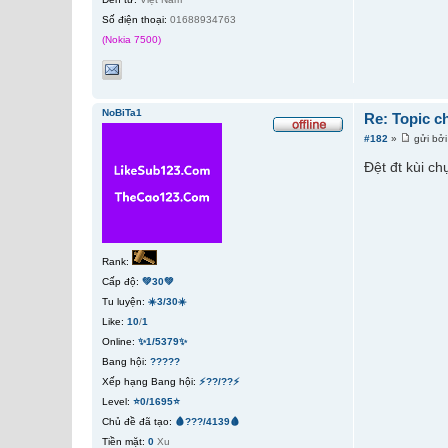
Số điện thoại:
01688934763
(Nokia 7500)
NoBiTa1
Re: Topic c
#182
»
gửi bở
Đệt đt kùi c
Rank:
Cấp độ:
💚30💚
Tu luyện:
☀️3/30☀️
Like:
10
/
1
Online:
✨1/5379✨
Bang hội:
?????
Xếp hạng Bang hội:
⚡??/??⚡
Level:
⭐0/1695⭐
Chủ đề đã tạo:
🩸???/4139🩸
Tiền mặt:
0
Xu