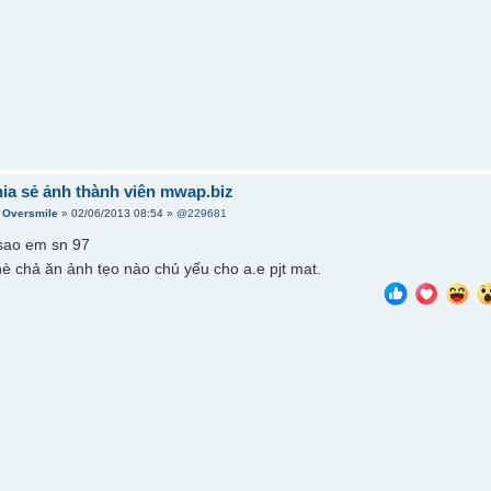
hia sẻ ảnh thành viên mwap.biz
i
Oversmile
» 02/06/2013 08:54 »
@229681
 sao em sn 97
nè chả ăn ảnh tẹo nào chủ yếu cho a.e pjt mat.