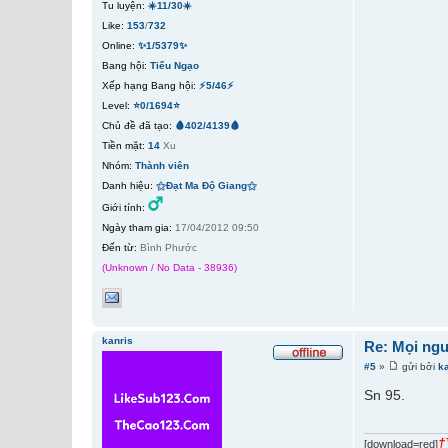
Tu luyện:
☀️11/30☀️
Like:
153
/
732
Online:
✨1/5379✨
Bang hội:
Tiếu Ngạo
Xếp hạng Bang hội:
⚡5/46⚡
Level:
⭐0/1694⭐
Chủ đề đã tạo:
🩸402/4139🩸
Tiền mặt:
14
Xu
Nhóm:
Thành viên
Danh hiệu:
⚝Đạt Ma Độ Giang⚝
Giới tính:
Ngày tham gia:
17/04/2012 09:50
Đến từ:
Bình Phước
(Unknown / No Data - 38936)
kanris
Re: Mọi ngư
#5
»
gửi bởi
k
Sn 95.
†
[download=red]