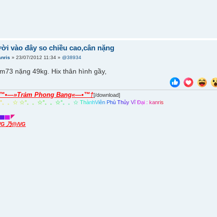
ời vào đây so chiều cao,cân nặng
anris
» 23/07/2012 11:34 »
@38934
m73 nặng 49kg. Hix thân hình gầy,
™•—»Trảm Phong Bang«—•™†
[/download]
☆
°
。
。
☆
☆
°
。
。
☆
°
。
。
☆
°
。
。
☆
T
h
à
n
h
V
i
ê
n
P
h
ù
T
h
ủ
y
V
ĩ
Đ
ạ
i
:
k
a
n
r
i
s
▇
▇
◤
\/G 乃@/\/G