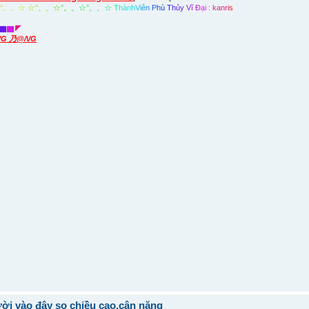
☆
°
。
。
☆
☆
°
。
。
☆
°
。
。
☆
°
。
。
☆
T
h
à
n
h
V
i
ê
n
P
h
ù
T
h
ủ
y
V
ĩ
Đ
ạ
i
:
k
a
n
r
i
s
▇
▇
◤
\/G 乃@/\/G
ời vào đây so chiều cao,cân nặng