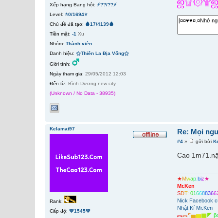
ஜ۩۞۩ஜI
Xếp hạng Bang hội:
⚡??/??⚡
Level:
⭐0/1694⭐
Chủ đề đã tạo:
🩸17/4139🩸
Tiền mặt:
-1
Xu
Nhóm:
Thành viên
Danh hiệu:
⚝Thiên La Địa Võng⚝
Giới tính:
Ngày tham gia:
29/05/2012 12:03
Đến từ:
Bình Dương new city
(Unknown / No Data - 38935)
Kelamat97
Re: Mọi ngư
#4
»
gửi bởi
K
Cao 1m71.nặ
★
M
w
a
p
.
b
i
z
★
Mr.Ken
S
Đ
T
:
0
1
6
6
8
8
3
6
6
Nick Facebook c
Rank:
Nhật Kí Mr.Ken
Cấp độ:
💚1545💚
︻
︻
¶
▅
▆
▇
◤
β