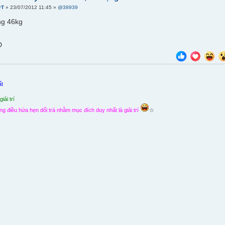
rT
» 23/07/2012 11:45 »
@38939
g 46kg
D
ất
iải trí
ng điều hứa hẹn dối trá nhằm mục đích duy nhất là giải trí
☆