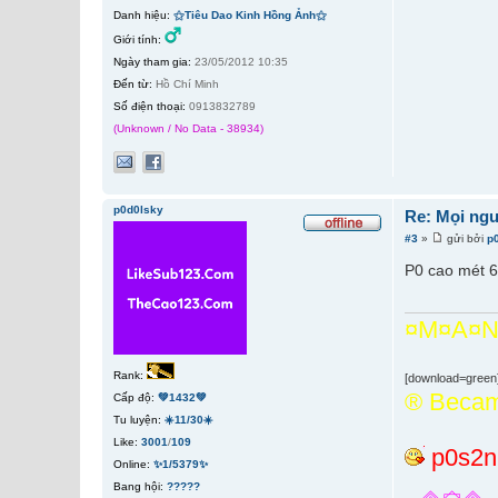
Danh hiệu:
⚝Tiêu Dao Kinh Hồng Ảnh⚝
Giới tính:
Ngày tham gia:
23/05/2012 10:35
Đến từ:
Hồ Chí Minh
Số điện thoại:
0913832789
(Unknown / No Data - 38934)
p0d0lsky
Re: Mọi ngư
#3
»
gửi bởi
p
P0 cao mét 
¤M¤A¤N
Rank:
[download=green
­® Beca
Cấp độ:
💚1432💚
Tu luyện:
☀️11/30☀️
Like:
3001
/
109
p0s2
Online:
✨1/5379✨
Bang hội:
?????