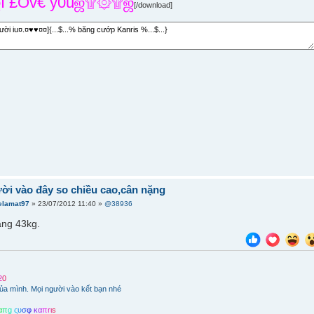
 £Ov€ y0uஜ۩۞۩ஜ
[/download]
ời vào đây so chiều cao,cân nặng
elamat97
» 23/07/2012 11:40 »
@38936
ng 43kg.
2
0
ủa mình. Mọi người vào kết bạn nhé
α
π
g
ς
υ
σ
φ
κ
α
π
r
ι
s