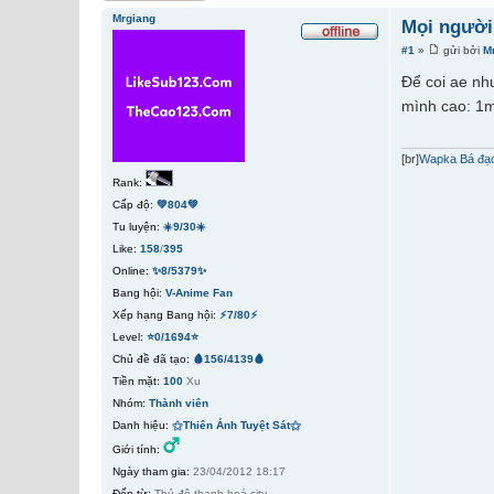
Mrgiang
Mọi người
#1
»
gửi bởi
M
Để coi ae nh
mình cao: 1m
[br]
Wapka Bá đạo
Rank:
Cấp độ:
💚804💚
Tu luyện:
☀️9/30☀️
Like:
158
/
395
Online:
✨8/5379✨
Bang hội:
V-Anime Fan
Xếp hạng Bang hội:
⚡7/80⚡
Level:
⭐0/1694⭐
Chủ đề đã tạo:
🩸156/4139🩸
Tiền mặt:
100
Xu
Nhóm:
Thành viên
Danh hiệu:
⚝Thiên Ảnh Tuyệt Sát⚝
Giới tính:
Ngày tham gia:
23/04/2012 18:17
Đến từ:
Thủ đô thanh hoá city