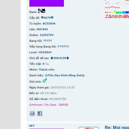
☆
°
。
。
☆
°
。
。
+++****+++
︻
︻
︻
¶
▅
▅
▆
▆
Rank:
了九@/\/\ P|-|回/
Cấp độ:
💚4670💚
Tu luyện:
☀️15/30☀️
Like:
560
/
843
Online:
✨2/5379✨
Bang hội:
?????
Xếp hạng Bang hội:
⚡??/??⚡
Level:
⭐0/1694⭐
Chủ đề đã tạo:
🩸306/4139🩸
Tiền mặt:
0
Xu
Nhóm:
Thành viên
Danh hiệu:
⚝Tiêu Dao Kinh Hồng Ảnh⚝
Giới tính:
Ngày tham gia:
23/05/2012 10:35
Đến từ:
Hồ Chí Minh
Số điện thoại:
0913832789
(Unknown / No Data - 38938)
MrT
Re: Mọi ngư