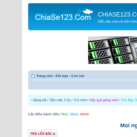
CHIASE123.
Diễn đàn chia sẻ kiến thứ
Trang chủ
›
Kết bạn
›
Con trai
•
Bang hội
•
Tiền mặt:
0
Xu
•
Trò chơi
•
Hộp quà giáng sinh
•
Thứ Bảy, 0
Các điều hành viên:
Mod
,
SMod
,
Admin
Mọi ng
Gửi bài trả lời