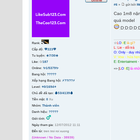
#6
»
gửi bởi
M
Cao 1m8 nặn
quá model
:D:D:D:D:
☆
L
O
V
E
là gì?
Rank:
L: Lie - dối trá
Cấp độ:
💚223💚
O: Only - duy nh
Tu luyện:
☀️7/30☀️
V: Vow - hứa hẹn
E: Entertaiment - g
Like:
0/
187
Online:
✨1/5379✨
=> [
L
O
V
E
]
là nhữ
Bang hội:
?????
Xếp hạng Bang hội:
⚡??/??⚡
Level:
⭐0/1694⭐
Chủ đề đã tạo:
🩸53/4139🩸
Tiền mặt:
0
Xu
Nhóm:
Thành viên
Danh hiệu:
?????
Giới tính:
Ngày tham gia:
12/07/2012 11:11
Đến từ:
tren troi roi xuong
(Unknown / No Data - 38939)