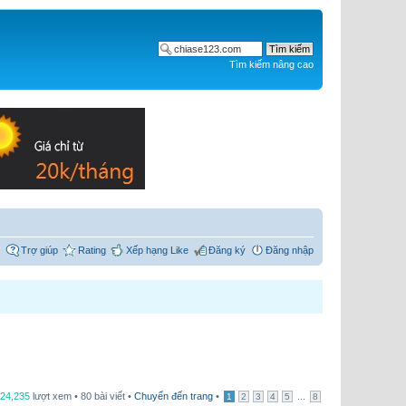
Tìm kiếm nâng cao
Trợ giúp
Rating
Xếp hạng Like
Đăng ký
Đăng nhập
24,235
lượt xem • 80 bài viết •
Chuyển đến trang
•
...
1
2
3
4
5
8