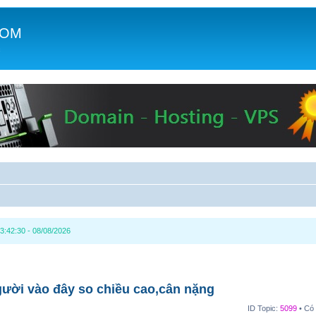
COM
c
3:42:30 - 08/08/2026
ười vào đây so chiều cao,cân nặng
ID Topic:
5099
• Có