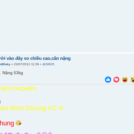
ời vào đây so chiều cao,cân nặng
0d0lsky
» 23/07/2012 11:39 »
@38935
6. Nặng 53kg
¤E¤T¤O¤R¤
]
mex Bình Dương FC ®
nhung