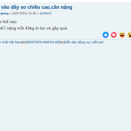
 vào đây so chiều cao,cân nặng
rgiang
» 23/07/2012 11:30 »
@38933
ư thế nào
67 nặng mỗi 43kg.ôi lùn và gầy quá.
 nhất Việt Nam
[br]
NEWTEEN.WAPKA.ME
[br]
Diễn đàn đông vui, miễn phí