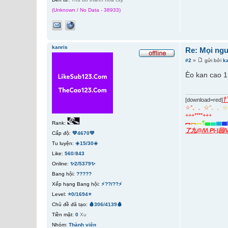
(Unknown / No Data - 38933)
kanris
Re: Mọi ngư
#2
»
gửi bởi
k
Èo kan cao 1
†
[download=red]
☆
°
。
。
☆
°
。
。
+++****+++
︻
︻
︻
¶
▅
▅
▆
▆
Rank:
了九@/\/\ P|-|回/
Cấp độ:
💚4670💚
Tu luyện:
☀️15/30☀️
Like:
560
/
843
Online:
✨2/5379✨
Bang hội:
?????
Xếp hạng Bang hội:
⚡??/??⚡
Level:
⭐0/1694⭐
Chủ đề đã tạo:
🩸306/4139🩸
Tiền mặt:
0
Xu
Nhóm:
Thành viên