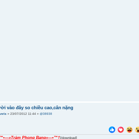
ời vào đây so chiều cao,cân nặng
anris
» 23/07/2012 11:44 »
@38938
™•—»Trảm Phong Bang«—•™†
[/download]