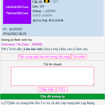
Cấp độ:
♡17♡
Like:
0
/
9
Online:
✨1/5379✨
?????
⚡??/??⚡
🩸8/4139🩸
🌟0/1694🌟
#2
-
@105503
07/11/2012 08:23
khong ai them xem ha
(Unknown / No Data - 105503)
PM
|
Trích dẫn
|
Like bài viết
|
Sửa
|
Xóa
|
Báo cáo
|
Cảnh cáo
Trả lời nhanh
Chủ đề tương tự
»
[TT]Dân cư mạng Kêu Ầm Ĩ vì sự cố đứt cáp mạng làm Lag Mạng