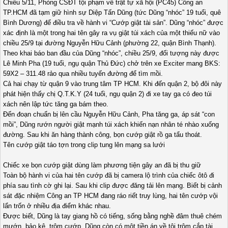
Chiều 5/11, Phòng CSĐT tội phạm về trật tự xã hội (PC45) Công an
TP.HCM đã tạm giữ hình sự Diệp Tấn Dũng (tức Dũng “nhóc” 19 tuổi, quê
Bình Dương) để điều tra về hành vi “Cướp giật tài sản”. Dũng “nhóc” được
xác định là một trong hai tên gây ra vụ giật túi xách của một thiếu nữ vào
chiều 25/9 tại đường Nguyễn Hữu Cảnh (phường 22, quận Bình Thạnh).
Theo khai báo ban đầu của Dũng “nhóc”, chiều 25/9, đối tượng này được
Lê Minh Pha (19 tuổi, ngụ quận Thủ Đức) chở trên xe Exciter mang BKS:
59X2 – 311.48 rảo qua nhiều tuyến đường để tìm mồi.
Cả hai chạy từ quận 9 vào trung tâm TP HCM. Khi đến quận 2, bộ đôi này
phát hiện thấy chị Q.T.K.Y (24 tuổi, ngụ quận 2) đi xe tay ga có đeo túi
xách nên lập tức tăng ga bám theo.
Đến đoạn chuẩn bị lên cầu Nguyễn Hữu Cảnh, Pha tăng ga, áp sát “con
mồi”, Dũng rướn người giật mạnh túi xách khiến nạn nhân té nhào xuống
đường. Sau khi ăn hàng thành công, bọn cướp giật rồ ga tẩu thoát.
Tên cướp giật táo tợn trong clip tung lên mạng sa lưới
Chiếc xe bọn cướp giật dùng làm phương tiện gây an đã bị thu giữ
Toàn bộ hành vi của hai tên cướp đã bị camera lộ trình của chiếc ôtô đi
phía sau tình cờ ghi lại. Sau khi clip được đăng tải lên mạng. Biết bị cảnh
sát đặc nhiệm Công an TP HCM đang ráo riết truy lùng, hai tên cướp vội
lẩn trốn ở nhiều địa điểm khác nhau.
Được biết, Dũng là tay giang hồ có tiếng, sống bằng nghề đâm thuê chém
mướn, bảo kê, trộm cướp. Dũng còn có một tiền án về tội trộm cắp tài