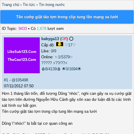
Trang chủ
›
Tin tức
›
Tin trong nước
Tên cướp giật táo tợn trong clip tung lên mạng sa lưới
ID Topic:
9433
• Có
1,678
lượt xem
babyga13
(
Off
) ⭕️
Cấp độ:
♡17♡
Like:
0
/
9
Online:
✨1/5379✨
?????
⚡??/??⚡
🩸8/4139🩸
🌟0/1694🌟
#1
-
@105498
07/11/2012 07:50
Hơn 1 tháng lẩn trốn, đối tượng Dũng “nhóc”, nghi can gây ra vụ cướp giật
táo tợn trên đường Nguyễn Hữu Cảnh gây xôn xao dư luận đã bị các trinh
sát hình sự bắt gọn.
Tên cướp giật táo tợn trong clip tung lên mạng sa lưới
Dũng \"nhóc\" bị bắt tại cơ quan công an