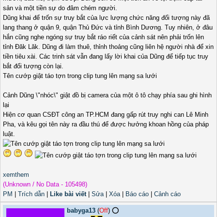
sản và một tiền sự do đâm chém người.
Dũng khai để trốn sự truy bắt của lực lượng chức năng đối tượng này đã
lang thang ở quận 9, quận Thủ Đức và tỉnh Bình Dương. Tuy nhiên, ở đâu
hắn cũng nghe ngóng sự truy bắt ráo riết của cảnh sát nên phải trốn lên
tỉnh Đăk Lăk. Dũng đi làm thuê, thỉnh thoảng cũng liên hệ người nhà để xin
tiền tiêu xài. Các trinh sát vẫn đang lấy lời khai của Dũng để tiếp tục truy
bắt đối tượng còn lại.
Tên cướp giật táo tợn trong clip tung lên mạng sa lưới
Cảnh Dũng \"nhóc\" giật đồ bị camera của một ô tô chạy phía sau ghi hình
lại
Hiện cơ quan CSĐT công an TP.HCM đang gấp rút truy nghi can Lê Minh
Pha, và kêu gọi tên này ra đầu thú để được hưởng khoan hồng của pháp
luật.
xemthem
(Unknown / No Data - 105498)
PM
|
Trích dẫn
|
Like bài viết
|
Sửa
|
Xóa
|
Báo cáo
|
Cảnh cáo
babyga13
(
Off
) ⭕️