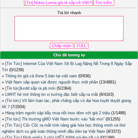
Trả lời nhanh
Chủ đề tương tự
»
[Tin Tức] Internet Của Việt Nam Sẽ Bị Lag Nặng Nề Trong 8 Ngày Sắp
Tới
(0/1239)
»
Thông tin giá cả ifone 5 bán tại việt nam
(0/836)
»
Việt Nam sắp quan sát được nguyệt thực một phần
(13/4881)
»
[Tin tức]kvdd sắp ra pb mới
(5/2364)
»
LMHT hé mở thông tin vị tướng đặc biệt sắp ra mắt
(8/4163)
»
(Tin tức) Võ lâm loạn lạc, phải chăng sắp có đại họa tuyệt duyệt giang
hồ ?
(7/2934)
»
Hàng trăm người sập bẫy mua nồi inox dỏm với giá 2 triệu
(1/1488)
»
[Tin tức] Thị trường gMO Việt Nam bước vào “bãi mìn”
(0/1255)
»
[Tin Tức] Cốc Cốc ra mắt tính năng giải hóa học thông minh và thử
nghiệm dịch vụ giải toán thông minh đầu tiên tại Việt Nam
(4/3372)
»
[Tin Tức] Định nghĩa 2 chữ VIỆT NAM nói lên tất cả
(0/1299)