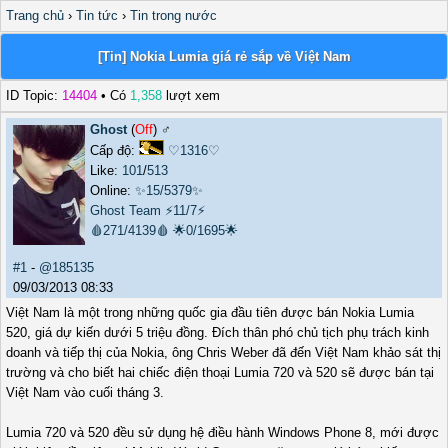
Trang chủ
›
Tin tức
›
Tin trong nước
[Tin] Nokia Lumia giá rẻ sắp về Việt Nam
ID Topic:
14404
• Có
1,358
lượt xem
Ghost
(
Off
) ♂️
Cấp độ:
♡1316♡
Like:
101
/
513
Online:
✨15/5379✨
Ghost Team
⚡11/7⚡
🩸271/4139🩸
🌟0/1695🌟
#1
-
@185135
09/03/2013 08:33
Việt Nam là một trong những quốc gia đầu tiên được bán Nokia Lumia
520, giá dự kiến dưới 5 triệu đồng. Đích thân phó chủ tịch phụ trách kinh
doanh và tiếp thị của Nokia, ông Chris Weber đã đến Việt Nam khảo sát thị
trường và cho biết hai chiếc điện thoại Lumia 720 và 520 sẽ được bán tại
Việt Nam vào cuối tháng 3.
Lumia 720 và 520 đều sử dụng hệ điều hành Windows Phone 8, mới được