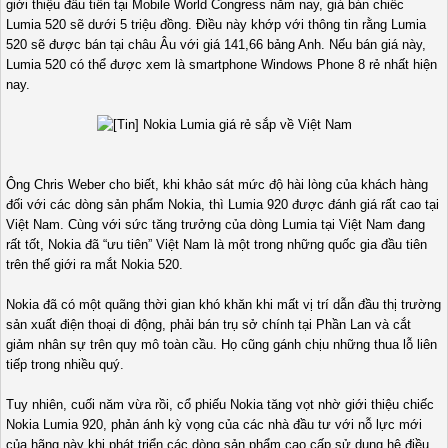
giới thiệu đầu tiên tại Mobile World Congress năm nay, giá bán chiếc
Lumia 520 sẽ dưới 5 triệu đồng. Điều này khớp với thông tin rằng Lumia
520 sẽ được bán tại châu Âu với giá 141,66 bảng Anh. Nếu bán giá này,
Lumia 520 có thể được xem là smartphone Windows Phone 8 rẻ nhất hiện
nay.
Ông Chris Weber cho biết, khi khảo sát mức độ hài lòng của khách hàng
đối với các dòng sản phẩm Nokia, thì Lumia 920 được đánh giá rất cao tại
Việt Nam. Cùng với sức tăng trưởng của dòng Lumia tại Việt Nam đang
rất tốt, Nokia đã “ưu tiên” Việt Nam là một trong những quốc gia đầu tiên
trên thế giới ra mắt Nokia 520.
Nokia đã có một quãng thời gian khó khăn khi mất vị trí dẫn đầu thị trường
sản xuất điện thoại di động, phải bán trụ sở chính tại Phần Lan và cắt
giảm nhân sự trên quy mô toàn cầu. Họ cũng gánh chịu những thua lỗ liên
tiếp trong nhiều quý.
Tuy nhiên, cuối năm vừa rồi, cổ phiếu Nokia tăng vọt nhờ giới thiệu chiếc
Nokia Lumia 920, phản ánh kỳ vọng của các nhà đầu tư với nỗ lực mới
của hãng này khi phát triển các dòng sản phẩm cao cấp sử dụng hệ điều