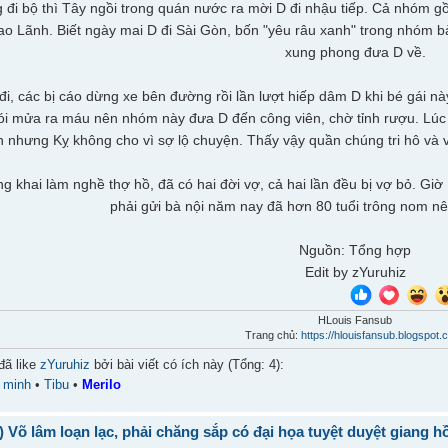
g đi bộ thì Tây ngồi trong quán nước ra mời D đi nhậu tiếp. Cả nhóm
o Lãnh. Biết ngày mai D đi Sài Gòn, bốn "yêu râu xanh" trong nhóm b
xung phong đưa D về.
i, các bị cáo dừng xe bên đường rồi lần lượt hiếp dâm D khi bé gái này 
ói mửa ra máu nên nhóm này đưa D đến công viên, chờ tỉnh rượu. Lúc
n nhưng Kỵ không cho vì sợ lộ chuyện. Thấy vậy quần chúng tri hô và v
ng khai làm nghề thợ hồ, đã có hai đời vợ, cả hai lần đều bị vợ bỏ. G
phải gửi bà nội năm nay đã hơn 80 tuổi trông nom n
Nguồn: Tổng hợp
Edit by zYuruhiz
HLouis Fansub
Trang chủ:
https://hlouisfansub.blogspot.
đã like
zYuruhiz
bởi bài viết có ích này (Tổng: 4):
•
minh
•
Tibu
•
Merilo
) Võ lâm loạn lạc, phải chăng sắp có đại họa tuyệt duyệt giang h