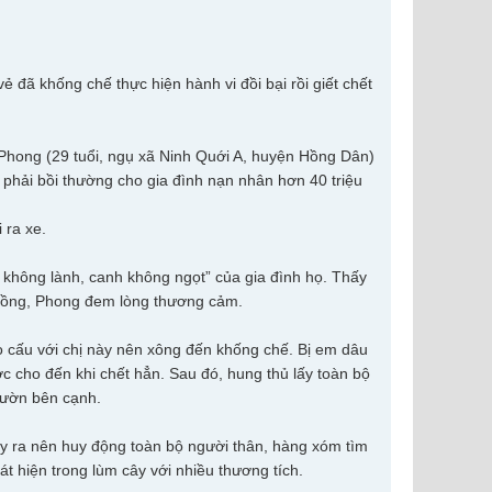
 đã khống chế thực hiện hành vi đồi bại rồi giết chết
 Phong (29 tuổi, ngụ xã Ninh Quới A, huyện Hồng Dân)
áo phải bồi thường cho gia đình nạn nhân hơn 40 triệu
 ra xe.
không lành, canh không ngọt” của gia đình họ. Thấy
chồng, Phong đem lòng thương cảm.
o cấu với chị này nên xông đến khống chế. Bị em dâu
c cho đến khi chết hẳn. Sau đó, hung thủ lấy toàn bộ
 vườn bên cạnh.
y ra nên huy động toàn bộ người thân, hàng xóm tìm
 hiện trong lùm cây với nhiều thương tích.