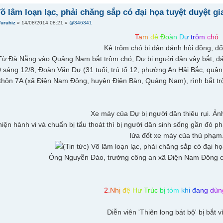
Võ lâm loạn lạc, phải chăng sắp có đại họa tuyệt duyệt g
Yuruhiz
» 14/08/2014 08:21 »
@346341
T
a
m
đ
ệ
Đ
o
à
n
D
ự
t
r
ộ
m
c
h
ó
Kẻ trộm chó bị dân đánh hội đồng, đ
Từ Đà Nẵng vào Quảng Nam bắt trộm chó, Dự bị người dân vây bắt, đán
sáng 12/8, Đoàn Văn Dự (31 tuổi, trú tổ 12, phường An Hải Bắc, quậ
thôn 7A (xã Điện Nam Đông, huyện Điện Bàn, Quảng Nam), rình bắt tr
Xe máy của Dự bị người dân thiêu rụi. Ản
hiện hành vi và chuẩn bị tẩu thoát thì bị người dân sinh sống gần đó p
lửa đốt xe máy của thủ phạm
Ông Nguyễn Đào, trưởng công an xã Điện Nam Đông cho
2
.
N
h
ị
đ
ệ
H
ư
T
r
ú
c
b
ị
t
ó
m
k
h
i
đ
a
n
g
d
ù
n
Diễn viên 'Thiên long bát bộ' bị bắt v