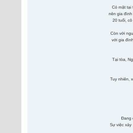
Có mặt tại 
nên gia đình
20 tuổi, c
Còn với ngư
với gia đìn
Tại tòa, Ng
Tuy nhiên, 
Đang c
Sự việc xảy