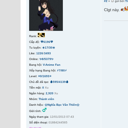
#2
»
gửi bởi
T
Clgt này.
Rank:
Cấp độ:
💚6196💚
Tu luyện:
☀️17/30☀️
Like:
1226
/
3493
Online:
✨8/5379✨
Bang hội:
V-Anime Fan
Xếp hạng Bang hội:
⚡7/80⚡
Level:
⭐0/1693⭐
Chủ đề đã tạo:
🩸595/4139🩸
Tiền mặt:
0
Xu
Ngân hàng:
2,920
Xu
Nhóm:
Thành viên
Danh hiệu:
⚝Nghĩa Bạc Vân Thiên⚝
Giới tính:
Ngày tham gia:
12/01/2013 07:43
Số điện thoại:
01884244565