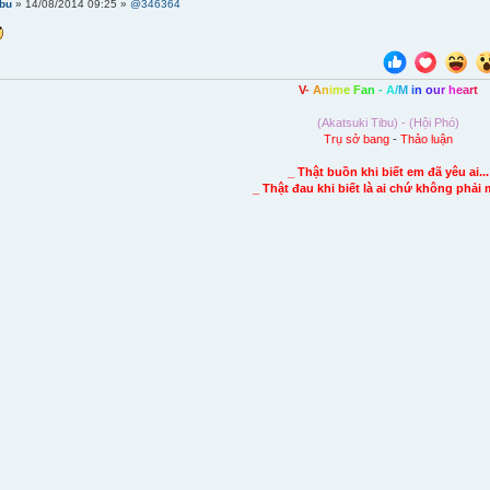
ibu
» 14/08/2014 09:25 »
@346364
V
-
A
n
i
m
e
F
a
n
-
A
/
M
i
n
o
u
r
h
e
a
r
t
(Akatsuki Tibu) - (Hội Phó)
Trụ sở bang
-
Thảo luận
_ Thật buồn khi biết em đã yêu ai...
_ Thật đau khi biết là ai chứ không phải 