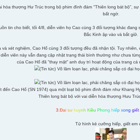
 hòa thượng Hư Trúc trong bộ phim đình đám "Thiên long bát bộ", sự
bất ngờ.
ồn tin cho biết, tối 4/8, diễn viên họ Cao cùng 3 đối tượng khác đang 
Bắc Kinh ập vào và bắt giữ.
a và xét nghiệm, Cao Hổ cùng 3 đối tượng đều đã nhận tội. Tuy nhiên, 
diễn viên này vẫn đang cập nhật trạng thái bình thường như chưa từng
của Cao Hổ đã "thay mặt" anh duy trì hoạt động của trang cá
ết đến Cao Hổ (SN 1974) qua một loạt bộ phim đình đám như Khang Hy vi
Thiên long bát bộ với vai diễn hòa thượng Hưu Trúc
3
.
Đ
ạ
i
s
ư
h
u
y
n
h
K
i
ề
u
P
h
o
n
g
h
i
ế
p
x
o
n
g
g
i
ế
t
Tử hình kẻ cưỡng hiếp, giết em