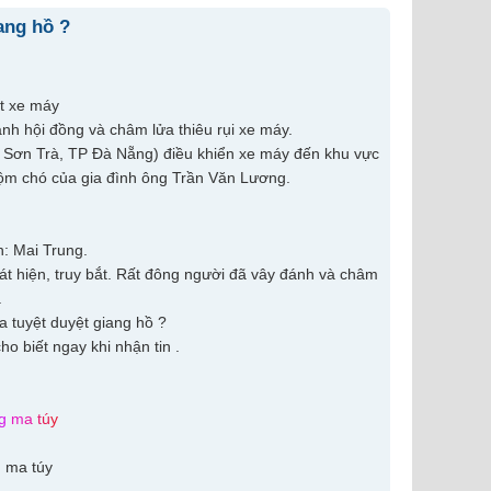
iang hồ ?
ốt xe máy
h hội đồng và châm lửa thiêu rụi xe máy.
n Sơn Trà, TP Đà Nẵng) điều khiển xe máy đến khu vực
ộm chó của gia đình ông Trần Văn Lương.
h: Mai Trung.
hát hiện, truy bắt. Rất đông người đã vây đánh và châm
.
 biết ngay khi nhận tin .
g
m
a
t
ú
y
ì ma túy