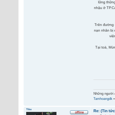
lững thữn
nhậu ở TP.Ca
Trên đường đ
nạn nhân bị 
việ
Tại toà, Mừ
Những người 
Tamhoangdk
Tibu
Re: (Tin tức