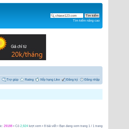
Tìm kiếm nâng cao
Trợ giúp
Rating
Xếp hạng Like
Đăng ký
Đăng nhập
ic:
29188
• Có
2,924
lượt xem • 8 bài viết • Bạn đang xem trang
1
/
1
trang