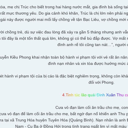
tòa, mẹ chị Trúc cho biết trong hai hàng nước mắt, gia đình bà sống tạ
 rất mực thương yêu. Do gia cảnh khó khăn, Trúc là chị lớn nên phải 
ô gái này được người mai mối lấy chồng về tận Bạc Liêu, vợ chồng mới 
ời chồng trẻ, dù sự việc đau lòng đã xảy ra gần 5 tháng nhưng anh vẫ
h tôi đây là một tổn thất quá lớn, không gì có thể bù đắp được. Vợ mất rồi
đình anh rể tôi cũng tan nát…”, người 
uyễn Kiều Phong khai nhận toàn bộ hành vi phạm tội với vẻ rất ăn năn, h
đình nạn nhân và xin tòa được hưởng mức 
xét hành vi phạm tội của bị cáo là đặc biệt nghiêm trọng, không còn 
đối với Phong.
4
.
T
i
n
h
t
ú
c
l
ã
o
q
u
á
i
Đ
i
n
h
X
u
â
n
T
h
u
c
Cưa vỏ đạn làm cối ăn trầu cho mẹ, con t
ưa vỏ đạn để làm cối ăn trầu cho mẹ, bất ngờ đạn nổ khiến anh Thu ph
 ra tại xã Trung Hóa huyện Tuyên Hóa (Quảng Bình). Nạn nhân là anh 
Nam - Cu Ba ở Đồng Hới trong tình trạng ngất lịm vì mất máu 