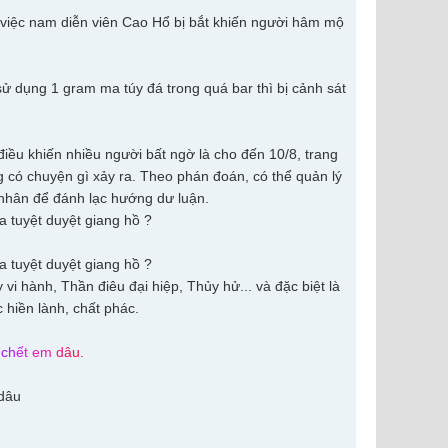
 việc nam diễn viên Cao Hổ bị bắt khiến người hâm mộ
sử dụng 1 gram ma túy đá trong quá bar thì bị cảnh sát
điều khiến nhiều người bất ngờ là cho đến 10/8, trang
 có chuyện gì xảy ra. Theo phán đoán, có thể quản lý
 nhân để đánh lạc hướng dư luận.
 hành, Thần điêu đại hiệp, Thủy hử... và đặc biệt là
 hiền lành, chất phác.
c
h
ế
t
e
m
d
â
u
.
 dâu