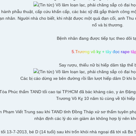
n hành phẫu thuật, cấp cứu khẩn cấp, các bác sỹ đã gắp thành công m
n nhân. Người nhà cho biết, khi nhặt được một quả đạn cối, anh Thu 
nổ và bị thương.
Bệnh nhân đang được tiếp tục theo dõi tạ
5
.
T
r
ư
ơ
n
g
v
ô
k
ỵ
+
t
â
y
đ
ọ
c
r
a
p
e
t
ậ
Say rượu, thiếu nữ bị hiếp dâm tập thể
Các bị cáo dừng xe bên đường rồi lần lượt hiếp dâm D khi bé
 Tòa Phúc thẩm TAND tối cao tại TP.HCM đã bác kháng cáo, y án Đặn
Trương Vô Kỵ 10 năm tù cùng về tội hiếp
 Phạm Viết Trung sau khi TAND tỉnh Đồng Tháp xử sơ thẩm tuyên phạ
nhận định các lý do xin giảm án không hợp lý nên kh
 tối 13-7-2013, bé D (14 tuổi) sau khi trốn khỏi nhà ngoại đã tới xã 