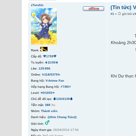
zYuruhiz
(Tin tức) 
#1
»
gửi bởi
z
Khoảng 2h30 
Rank:
Cấp độ:
💚1759💚
Tu luyện:
☀️11/30☀️
Like:
129
/
896
Online:
✨118/5379✨
Khi Dự thực 
Bang hội:
V-Anime Fan
Xếp hạng Bang hội:
⚡7/80⚡
Level:
⭐0/1693⭐
Chủ đề đã tạo:
🩸133/4139🩸
Tiền mặt:
388
Xu
Nhóm:
Thành viên
Danh hiệu:
⚝Kim Chung Tráo⚝
Giới tính:
Ngày tham gia:
26/04/2014 17:54
Đến từ:
Thế giới Anime