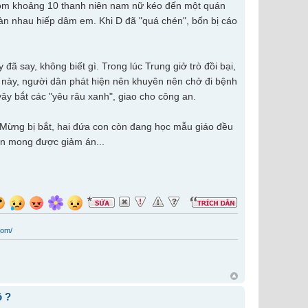
 gồm khoảng 10 thanh niên nam nữ kéo đến một quán
àn nhau hiếp dâm em. Khi D đã "quá chén", bốn bị cáo
đã say, không biết gì. Trong lúc Trung giở trò đồi bại,
 này, người dân phát hiện nên khuyên nên chở đi bệnh
ây bắt các "yêu râu xanh", giao cho công an.
iờ Mừng bị bắt, hai đứa con còn đang học mẫu giáo đều
ên mong được giảm án...
com/
ồ ?