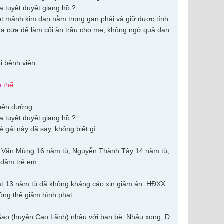
ột mảnh kim đạn nằm trong gan phải và giữ được tính
ra cưa để làm cối ăn trầu cho mẹ, không ngờ quả đạn
i bệnh viện.
p
t
h
ể
 bên đường.
 gái này đã say, không biết gì.
g Văn Mừng 16 năm tù, Nguyễn Thành Tây 14 năm tù,
 dâm trẻ em.
t 13 năm tù đã không kháng cáo xin giảm án. HĐXX
ông thể giảm hình phạt.
Ba Sao (huyện Cao Lãnh) nhậu với bạn bè. Nhậu xong, D