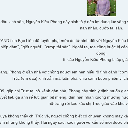
dâu xinh xắn, Nguyễn Kiều Phong nảy sinh tà ý nên lợi dụng lúc vắng vẻ
nạn nhân, cướp tài sản.
TAND tỉnh Bạc Liêu đã tuyên phạt mức án tử hình đối với Nguyễn Kiều
 “hiếp dâm", "giết người", "cướp tài sản”. Ngoài ra, tòa cũng buộc bị c
đồng.
Bị cáo Nguyễn Kiều Phong bị áp giải
rạng, Phong ở gần nhà vợ chồng người em nên hiểu rõ tình cảnh “cơm 
Trúc (em dâu) xinh xắn mà luôn phải chịu cảnh buồn phiền vì 
09, gặp chị Trúc tại bờ kênh gần nhà, Phong nảy sinh ý định muốn gia
yết liệt, gã anh rể tức giận bịt miệng, dìm nạn nhân xuống mương nướ
nữ trang rồi kéo xác chị Trúc giấu vào khu
uya không thấy chị Trúc về, người chồng biết có chuyện không may xả
ếm nhưng không thấy. Hai ngày sau, xác người vợ xấu số mới được phát