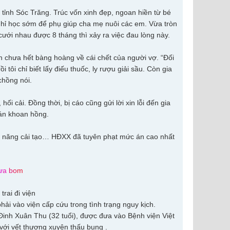
i tỉnh Sóc Trăng. Trúc vốn xinh đẹp, ngoan hiền từ bé
nghỉ học sớm để phụ giúp cha mẹ nuôi các em. Vừa tròn
cưới nhau được 8 tháng thì xảy ra việc đau lòng này.
n chưa hết bàng hoàng về cái chết của người vợ. “Đối
 tôi chỉ biết lấy điếu thuốc, ly rượu giải sầu. Còn gia
chồng nói.
ối cải. Đồng thời, bị cáo cũng gửi lời xin lỗi đến gia
án khoan hồng.
khả năng cải tạo… HĐXX đã tuyên phạt mức án cao nhất
ư
a
b
o
m
rai đi viện
ải vào viện cấp cứu trong tình trạng nguy kịch.
Đinh Xuân Thu (32 tuổi), được đưa vào Bệnh viện Việt
với vết thương xuyên thấu bụng .