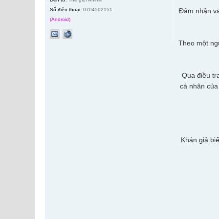
Số điện thoại:
0704502151
Đảm nhận vai
(Android)
Theo một ngu
Qua điều tr
cá nhân của 
Khán giả bi