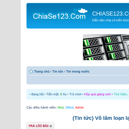
CHIASE123.
Diễn đàn chia sẻ kiến thứ
Trang chủ
›
Tin tức
›
Tin trong nước
•
Bang hội
•
Tiền mặt:
0
Xu
•
Trò chơi
•
Hộp quà giáng sinh
•
Thứ Năm, 1
Các điều hành viên:
Mod
,
SMod
,
Admin
(Tin tức) Võ lâm loạn 
Gửi bài trả lời