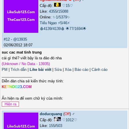
Cấp độ:
♡15♡
Like:
4355
/
15088
Online:
✨1/5379✨
Tiếu Ngạo
⚡5/46⚡
🩸4139/4139🩸
🌟77/1694🌟
#12
-
@13935
02/06/2012 18:07
suc cac mat tinh trung
cái gì thê? viết bậy là ra đảo đó nha
(Unknown / No Data - 13935)
PM
|
Trích dẫn
|
Like bài viết
|
Sửa
|
Xóa
|
Báo cáo
|
Cảnh cáo
_______________
Diễn đàn chia sẻ kiến thức máy tính:
K
E
T
N
O
I
1
2
3
.
C
O
M
Ấn hiện ra để xem chữ ký của mình:
doducquang
(
Off
) ♂️
Cấp độ:
♡1012♡
Like:
155
/
503