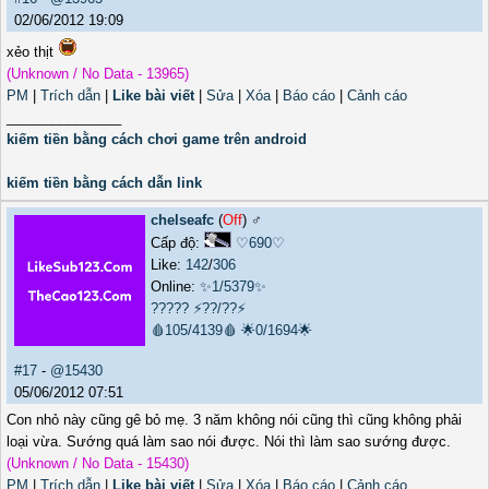
02/06/2012 19:09
xẻo thịt
(Unknown / No Data - 13965)
PM
|
Trích dẫn
|
Like bài viết
|
Sửa
|
Xóa
|
Báo cáo
|
Cảnh cáo
_______________
kiếm tiền bằng cách chơi game trên android
kiếm tiền bằng cách dẫn link
chelseafc
(
Off
) ♂️
Cấp độ:
♡690♡
Like:
142
/
306
Online:
✨1/5379✨
?????
⚡??/??⚡
🩸105/4139🩸
🌟0/1694🌟
#17
-
@15430
05/06/2012 07:51
Con nhỏ này cũng gê bỏ mẹ. 3 năm không nói cũng thì cũng không phải
loại vừa. Sướng quá làm sao nói được. Nói thì làm sao sướng được.
(Unknown / No Data - 15430)
PM
|
Trích dẫn
|
Like bài viết
|
Sửa
|
Xóa
|
Báo cáo
|
Cảnh cáo