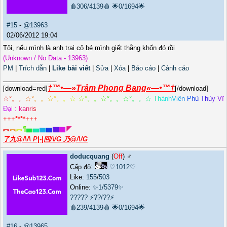
🩸306/4139🩸
🌟0/1694🌟
#15
-
@13963
02/06/2012 19:04
Tội, nếu mình là anh trai cô bé mình giết thằng khốn đó rồi
(Unknown / No Data - 13963)
PM
|
Trích dẫn
|
Like bài viết
|
Sửa
|
Xóa
|
Báo cáo
|
Cảnh cáo
_______________
†™•—»Trảm Phong Bang«—•™†
[download=red]
[/download]
☆
°
。
。
☆
°
。
。
☆
°
。
。
☆
☆
°
。
。
☆
°
。
。
☆
°
。
。
☆
T
h
à
n
h
V
i
ê
n
P
h
ù
T
h
ủ
y
V
ĩ
Đ
ạ
i
:
k
a
n
r
i
s
+++****+++
︻
︻
︻
¶
▅
▅
▆
▆
▇
▇
◤
了九@/\/\ P|-|回/\/G 乃@/\/G
doducquang
(
Off
) ♂️
Cấp độ:
♡1012♡
Like:
155
/
503
Online:
✨1/5379✨
?????
⚡??/??⚡
🩸239/4139🩸
🌟0/1694🌟
#16
-
@13965