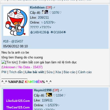
Kinhthien
(
Off
) ♂️
Cấp độ:
♡1076♡
Like:
208
/
211
Online:
✨1/5379✨
?????
⚡??/??⚡
🩸148/4139🩸
🌟0/1694🌟
#18
-
@15437
05/06/2012 08:10
Neu la la anh co be
tông tien thang do cho suong
(Unknown / No Data - 15437)
PM
|
Trích dẫn
|
Like bài viết
|
Sửa
|
Xóa
|
Báo cáo
|
Cảnh cáo
_______________
^_^ %MAP.BiZ
K
Ì
N
H
T
H
I
Ê
N
% ^_^
Huymit1998
(
Off
) ♂️
Cấp độ:
♡1334♡
Like:
119
/
611
Online:
✨1/5379✨