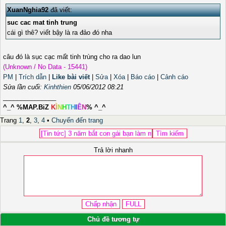
XuanNghia92
đã viết:
suc cac mat tinh trung
cái gì thê? viết bậy là ra đảo đó nha
câu đó là sục cạc mất tinh trùng cho ra dao lun
(Unknown / No Data - 15441)
PM
|
Trích dẫn
|
Like bài viết
|
Sửa
|
Xóa
|
Báo cáo
|
Cảnh cáo
Sửa lần cuối:
Kinhthien
05/06/2012 08:21
_______________
^_^ %MAP.BiZ
K
Ì
N
H
T
H
I
Ê
N
% ^_^
Trang
1
,
2
,
3
,
4
•
Chuyển đến trang
Trả lời nhanh
Chủ đề tương tự