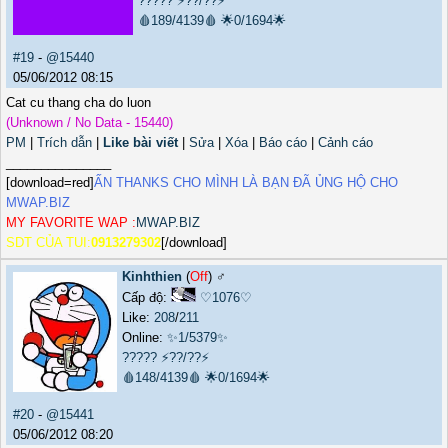
?????
⚡??/??⚡
🩸189/4139🩸
🌟0/1694🌟
#19
-
@15440
05/06/2012 08:15
Cat cu thang cha do luon
(Unknown / No Data - 15440)
PM
|
Trích dẫn
|
Like bài viết
|
Sửa
|
Xóa
|
Báo cáo
|
Cảnh cáo
_______________
[download=red]
ẤN THANKS CHO MÌNH LÀ BẠN ĐÃ ỦNG HỘ CHO
MWAP.BIZ
MY FAVORITE WAP :
MWAP.BIZ
SDT CỦA TUI:
0913279302
[/download]
Kinhthien
(
Off
) ♂️
Cấp độ:
♡1076♡
Like:
208
/
211
Online:
✨1/5379✨
?????
⚡??/??⚡
🩸148/4139🩸
🌟0/1694🌟
#20
-
@15441
05/06/2012 08:20