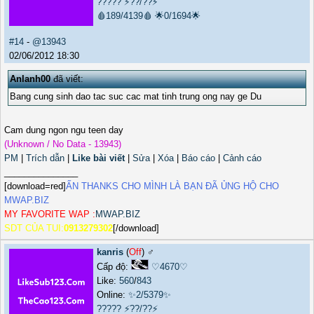
?????
⚡??/??⚡
🩸189/4139🩸
🌟0/1694🌟
#14
-
@13943
02/06/2012 18:30
Anlanh00
đã viết:
Bang cung sinh dao tac suc cac mat tinh trung ong nay ge Du
Cam dung ngon ngu teen day
(Unknown / No Data - 13943)
PM
|
Trích dẫn
|
Like bài viết
|
Sửa
|
Xóa
|
Báo cáo
|
Cảnh cáo
_______________
[download=red]
ẤN THANKS CHO MÌNH LÀ BẠN ĐÃ ỦNG HỘ CHO
MWAP.BIZ
MY FAVORITE WAP :
MWAP.BIZ
SDT CỦA TUI:
0913279302
[/download]
kanris
(
Off
) ♂️
Cấp độ:
♡4670♡
Like:
560
/
843
Online:
✨2/5379✨
?????
⚡??/??⚡