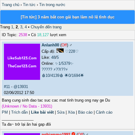
Trang chủ
›
Tin tức
›
Tin trong nước
[Tin tức] 3 năm bắt con gái bạn làm nô lệ tình dục
Trang
1
,
2
,
3
,
4
•
Chuyển đến trang
ID Topic:
2538
• Có
18,127
lượt xem
Anlanh00
(
Off
) ♂️
Cấp độ:
♡228♡
Like:
48
/
5
Online:
✨1/5379✨
?????
⚡??/??⚡
🩸10/4139🩸
🌟0/1694🌟
#11
-
@13931
02/06/2012 17:50
Bang cung sinh dao tac suc cac mat tinh trung ong nay ge Du
(Unknown / No Data - 13931)
PM
|
Trích dẫn
|
Like bài viết
|
Sửa
|
Xóa
|
Báo cáo
|
Cảnh cáo
_______________
Ta đa~ trở lại ăn hai gap đôi
nghiammo1992
(
Off
) ♂️