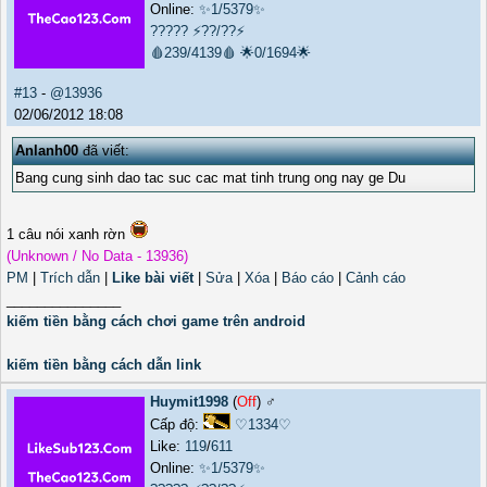
Online:
✨1/5379✨
?????
⚡??/??⚡
🩸239/4139🩸
🌟0/1694🌟
#13
-
@13936
02/06/2012 18:08
Anlanh00
đã viết:
Bang cung sinh dao tac suc cac mat tinh trung ong nay ge Du
1 câu nói xanh rờn
(Unknown / No Data - 13936)
PM
|
Trích dẫn
|
Like bài viết
|
Sửa
|
Xóa
|
Báo cáo
|
Cảnh cáo
_______________
kiếm tiền bằng cách chơi game trên android
kiếm tiền bằng cách dẫn link
Huymit1998
(
Off
) ♂️
Cấp độ:
♡1334♡
Like:
119
/
611
Online:
✨1/5379✨