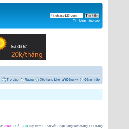
Tìm kiếm nâng cao
Trợ giúp
Rating
Xếp hạng Like
Đăng ký
Đăng nhập
ic:
25009
• Có
1,149
lượt xem • 1 bài viết • Bạn đang xem trang
1
/
1
trang