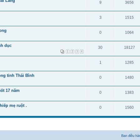
Gái Làng
9
3656
3
1515
vong
0
1064
nh dục
30
18127
1
2
3
4
1
1285
ộng tỉnh Thái Bình
0
1480
uốt 17 năm
0
1383
hiếp mẹ ruột .
0
1560
Ban điều hà