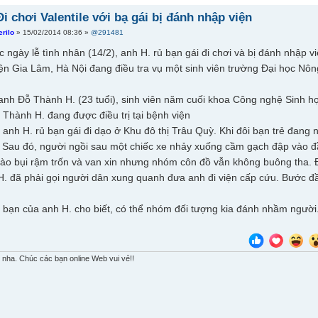
Đi chơi Valentile với bạ gái bị đánh nhập viện
erilo
» 15/02/2014 08:36 »
@291481
ớc ngày lễ tình nhân (14/2), anh H. rủ bạn gái đi chơi và bị đánh nhập vi
n Gia Lâm, Hà Nội đang điều tra vụ một sinh viên trường Đại học Nông 
anh Đỗ Thành H. (23 tuổi), sinh viên năm cuối khoa Công nghệ Sinh h
Thành H. đang được điều trị tại bệnh viện
 anh H. rủ bạn gái đi dạo ở Khu đô thị Trâu Quỳ. Khi đôi bạn trẻ đang n
 Sau đó, người ngồi sau một chiếc xe nhảy xuống cầm gạch đập vào đ
vào bụi rậm trốn và van xin nhưng nhóm côn đồ vẫn không buông tha. Đế
H. đã phải gọi người dân xung quanh đưa anh đi viện cấp cứu. Bước đ
 bạn của anh H. cho biết, có thể nhóm đối tượng kia đánh nhầm người
 nha. Chúc các bạn online Web vui vẻ!!