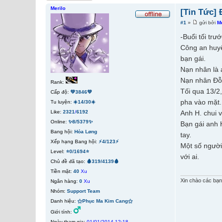
Merilo
[Tin Tức] 
#1
»
gửi bởi
M
-Buổi tối trư
Công an huyệ
bạn gái.
Nạn nhân là 
Nạn nhân Đỗ 
Rank:
Tối qua 13/2,
Cấp độ:
💚3846💚
pha vào mặt.
Tu luyện:
☀️14/30☀️
Like:
2321
/
6192
Anh H. chui 
Online:
✨8/5379✨
Bạn gái anh 
Bang hội:
Hỏa Løng
tay.
Xếp hạng Bang hội:
⚡4/123⚡
Một số người
Level:
⭐0/1694⭐
với ai.
Chủ đề đã tạo:
🩸319/4139🩸
Tiền mặt:
40
Xu
Xin chào các bạn
Ngân hàng:
0
Xu
Nhóm:
Support Team
Danh hiệu:
⚝Phục Ma Kim Cang⚝
Giới tính:
Ngày tham gia:
01/01/2014 12:18