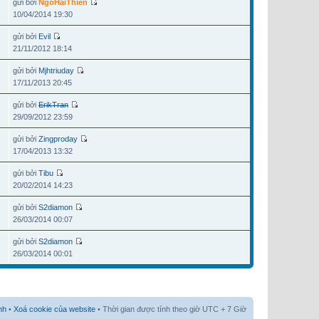
gửi bởi
NgoHaiThien
10/04/2014 19:30
gửi bởi
Evil
21/11/2012 18:14
gửi bởi
Mjhtriuday
17/11/2013 20:45
gửi bởi
ErikTran
29/09/2012 23:59
gửi bởi
Zingproday
17/04/2013 13:32
gửi bởi
Tibu
20/02/2014 14:23
gửi bởi
S2diamon
26/03/2014 00:07
gửi bởi
S2diamon
26/03/2014 00:01
nh
•
Xoá cookie của website
• Thời gian được tính theo giờ UTC + 7 Giờ