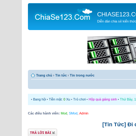
CHIASE123.
Diễn đàn chia sẻ kiến thứ
Trang chủ
›
Tin tức
›
Tin trong nước
•
Bang hội
•
Tiền mặt:
0
Xu
•
Trò chơi
•
Hộp quà giáng sinh
•
Thứ Bảy, 1
Các điều hành viên:
Mod
,
SMod
,
Admin
[Tin Tức] Đi 
Gửi bài trả lời