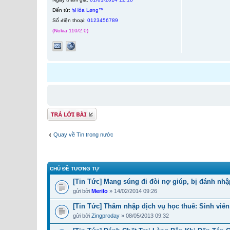
Đến từ:
๖Hỏa Løng™
Số điện thoại:
0123456789
(Nokia 110/2.0)
Gửi bài trả lời
Quay về Tin trong nước
CHỦ ĐỀ TƯƠNG TỰ
[Tin Tức] Mang súng đi đòi nợ giúp, bị đánh nhậ
gửi bởi
Merilo
» 14/02/2014 09:26
[Tin Tức] Thâm nhập dịch vụ học thuê: Sinh viên đ
gửi bởi
Zingproday
» 08/05/2013 09:32