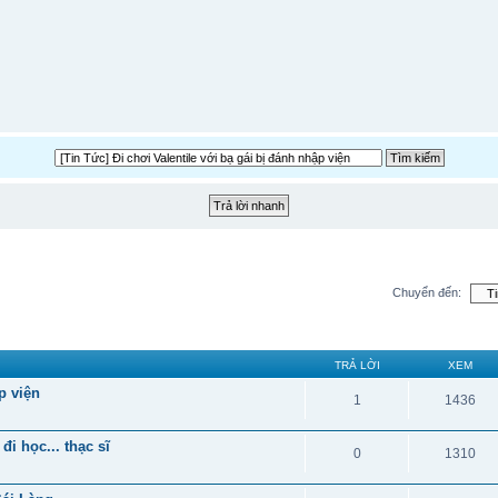
Chuyển đến:
TRẢ LỜI
XEM
p viện
1
1436
i học... thạc sĩ
0
1310