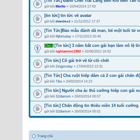
[Tin Tức] Đánh Chết Trai Làng Bên Khi Đến Tán 
gửi bởi
Merilo
» 10/04/2014 17:43
[tin tức] tin tức về avatar
gửi bởi
thienbkv2
» 21/11/2012 17:37
[Tin Tức]Bảo mẫu đánh dã man, bé một tuổi tử 
gửi bởi
Mjhtriuday
» 17/11/2013 20:45
[Tin tức] 3 năm bắt con gái bạn làm nô lệ tì
Chú ý
gửi bởi
nghiammo1992
» 02/06/2012 16:02
[Tin tức] Cô gái trở về từ cõi chết
gửi bởi
Zingproday
» 17/04/2013 13:31
[Tin Tức] Cha ruột hiếp dâm cả 2 con gái chấn đ
gửi bởi
Tibu
» 20/02/2014 14:23
[Tin tức] Người cha ác thú cưỡng hiếp con gái s
gửi bởi
S2diamon
» 26/03/2014 00:07
[Tin tức] Chấn động tin thiếu niên 14 tuổi cưỡng 
gửi bởi
S2diamon
» 26/03/2014 00:01
Trang chủ