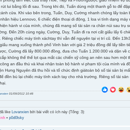
ần phòng làm việc của thầy Hòe, Tiệp và Phươngđược giao nhiệm vụ đứ
 rút lui bằng lối đi sau. Trong khi đó, Tuấn dùng một thanh gỗ to để 
cánh cửa. Khi vào bên trong, Tuấn, Duy, Cường nhanh chóng lấy toàn 
 nhãn hiệu Lennovo, 6 chiếc điện thoại di động, 1 loa vi tính dạng má
 hiện hành vi của mình, chúng đã mang số tài sản ra chân núi sau trụ s
ng. Đến 20h cùng ngày, Cường, Duy, Tuấn đi ra nơi cất giấu lấy 6 chiếc
 Riêng chiếc máy tính xáchtay thì vẫn để nguyên tại vị trí cũ. Đến 13
 giấu mang xuống thành phố Vinh bán với giá 2 triệu đồng để lấy tiền tiê
được, Cường đã lấy 800.000 đồng, đưa cho Tuấn 1.200.000 và dặn về c
 cắp không thể thể lọt qua mắt các chiến sỹ công an nên sau hơn một
công an đầu thú và khai nhận toàn bộ hành vi phạm tội của mình và đ
n Hưng Nguyên đã thu hồi và tổ chức định giátoàn bộ số tài sản bị mất
để đền bù lại chiếc máy tính xách tay cho nhà trường. Riêng số tài sản
hại.
anxien
01/09/2012 10:46
đã like
Lovanxien
bởi bài viết có ích này (Tổng: 3):
inh
•
p0d0lsky