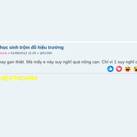
c]học sinh trộm đồ hiệu trưởng
ohinh
» 01/09/2012 11:25 »
@61068
nay gan thiệt. Mà mấy e này suy nghĩ quá nông cạn. Chỉ vì 1 suy nghĩ 
¤E¤T¤O¤R¤