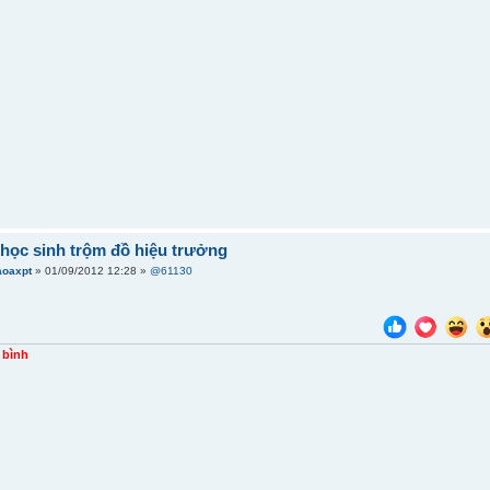
c]học sinh trộm đồ hiệu trưởng
aoaxpt
» 01/09/2012 12:28 »
@61130
.
à bình