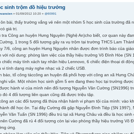
ọc sinh trộm đồ hiệu trưởng
ovanxien
» 01/09/2012 10:20 »
@60991
 ôn bài, thấy trường vắng vẻ nên một nhóm 5 học sinh của trường đã 
có giá trị.
 tra Công an huyện Hưng Nguyên (Nghệ An)cho biết, cơ quan này đang 
ường, 1 trong 5 đối tượng gây ra vụ trộm tại trường THCS Lam Thành.
ày 7/6, công an huyện Hưng Nguyên nhân được đơn trình báo của gi
với nội dung: phòng làm việc của thầy hiệu trưởng Võ Đình Hòe (SN 19
m chiếc máy tính xách tay nhãn hiệu Lennovo, 6 chiếc điện thoại di độn
oa vi tính dạng máy nghe nhạc và 2 chiếc USB.
n báo, tổ công táccông an huyện đã phối hợp với công an xã Hưng Châu
 nghi vấn. Một nhóm học sinh gồm 5 em đang theo học tại trường được 
 được hành vi của mình nên đối tượng Nguyễn Văn Cường (SN1996) tr
o đó 4 đối tượng liên quan cũng đã được triệu tập.
công an các đối tượng đã thừa nhận hành vi phạm tội của mình: vào
ành để học ôn. Tại đây Cường đã gặp Nguyễn Đình Tiệp (SN 1997),
yễn Văn Tuấn (SN 1996) đều trú tại xã Hưng Châu và đều là học sinh c
 nên Cường đã rủ 4 đối tượng còn lại vào phòng thầy hiệu trưởng Võ Đ
ưởng ứng.