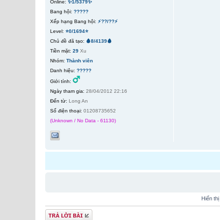
Online:
✨1/5379✨
Bang hội:
?????
Xếp hạng Bang hội:
⚡??/??⚡
Level:
⭐0/1694⭐
Chủ đề đã tạo:
🩸8/4139🩸
Tiền mặt:
29
Xu
Nhóm:
Thành viên
Danh hiệu:
?????
Giới tính:
Ngày tham gia:
28/04/2012 22:16
Đến từ:
Long An
Số điện thoại:
01208735652
(Unknown / No Data - 61130)
Hiển th
Gửi bài trả lời