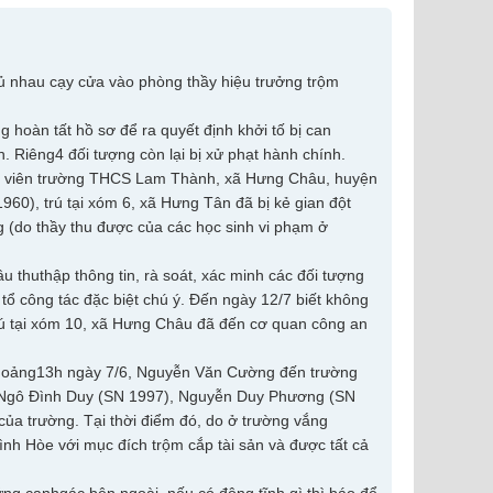
rủ nhau cạy cửa vào phòng thầy hiệu trưởng trộm
hoàn tất hồ sơ để ra quyết định khởi tố bị can
 Riêng4 đối tượng còn lại bị xử phạt hành chính.
áo viên trường THCS Lam Thành, xã Hưng Châu, huyện
60), trú tại xóm 6, xã Hưng Tân đã bị kẻ gian đột
g (do thầy thu được của các học sinh vi phạm ở
 thuthập thông tin, rà soát, xác minh các đối tượng
tổ công tác đặc biệt chú ý. Đến ngày 12/7 biết không
ú tại xóm 10, xã Hưng Châu đã đến cơ quan công an
 khoảng13h ngày 7/6, Nguyễn Văn Cường đến trường
 Ngô Đình Duy (SN 1997), Nguyễn Duy Phương (SN
ủa trường. Tại thời điểm đó, do ở trường vắng
ình Hòe với mục đích trộm cắp tài sản và được tất cả