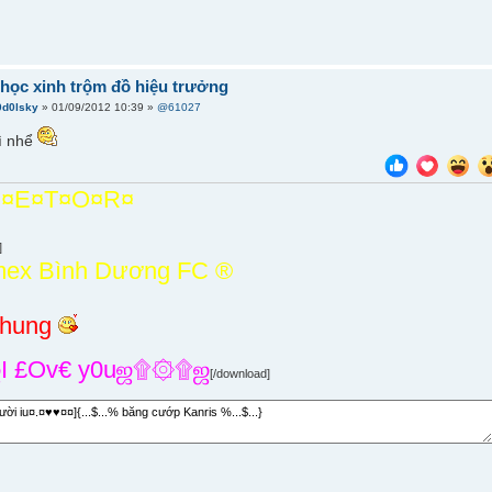
c]học xinh trộm đồ hiệu trưởng
0d0lsky
» 01/09/2012 10:39 »
@61027
gì nhể
¤E¤T¤O¤R¤
]
mex Bình Dương FC ®
nhung
 £Ov€ y0uஜ۩۞۩ஜ
[/download]