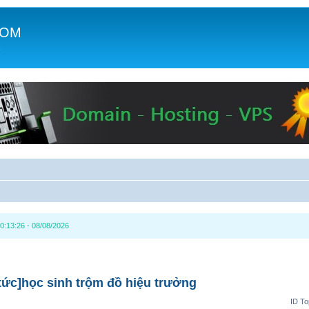
COM
c
0:13:26 - 08/08/2026
 tức]học sinh trộm đồ hiệu trưởng
ID To