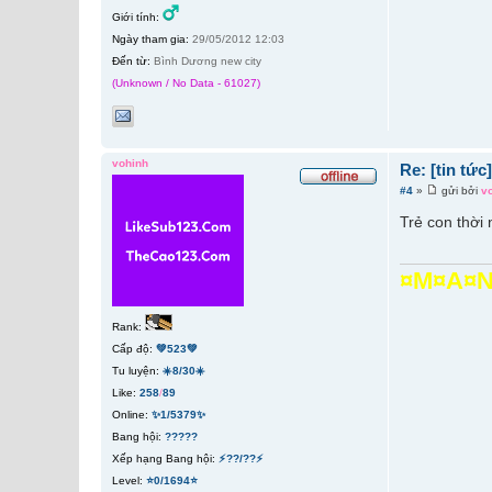
Giới tính:
Ngày tham gia:
29/05/2012 12:03
Đến từ:
Bình Dương new city
(Unknown / No Data - 61027)
vohinh
Re: [tin tứ
#4
»
gửi bởi
v
Trẻ con thời 
¤M¤A¤N
Rank:
Cấp độ:
💚523💚
Tu luyện:
☀️8/30☀️
Like:
258
/
89
Online:
✨1/5379✨
Bang hội:
?????
Xếp hạng Bang hội:
⚡??/??⚡
Level:
⭐0/1694⭐