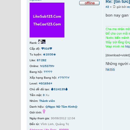
Re: [tin tứ
#2
»
gửi bởi
m
bon nay gan 
Cha mẹ nhận một 
Để cho con mãi m
Nước biển mênh 
Mây trời lồng lộ
Rank:
Wap mình nè
htt
Cấp độ:
💚934💚
Tu luyện:
☀️10/30☀️
[download=violet]
Like:
87
/
282
Những người 
Online:
✨1/5379✨
hkttiti
Bang hội:
?????
Xếp hạng Bang hội:
⚡??/??⚡
Level:
⭐0/1694⭐
Chủ đề đã tạo:
🩸51/4139🩸
Tiền mặt:
0
Xu
Nhóm:
Thành viên
Danh hiệu:
⚝Ngọc Nữ Tâm Kinh⚝
Giới tính:
Ngày tham gia:
30/08/2012 12:04
Đến từ:
Vĩnh Linh, Quảng Trị
(Unknown / No Data - 60999)