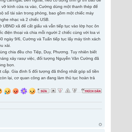
ng canhgác bên ngoài, nếu có động tĩnh gì thì báo để
đập vỡ kính cửa ra vào, Cường dùng một thanh thép để
bộ số tài sản trong phòng, bao gồm một chiếc máy
y nghe nhạc và 2 chiếc USB.
ở UBND xã để cất giấu và vẫn tiếp tục vào lớp học ôn
 điện thoại và chia mỗi người 2 chiếc cùng với loa vi
h30 ngày 9/6, Cường và Tuấn tiếp tục lấy máy tính xách
u xài.
ùng chia đều cho Tiệp, Duy, Phương. Tuy nhiên biết
 tháng xảy rasự việc, đối tượng Nguyễn Văn Cường đã
ồng bọn.
 cắp. Gia đình 5 đối tượng đã thống nhất góp số tiền
 còn lại, cơ quan công an đang làm thủ tục hoàn trả