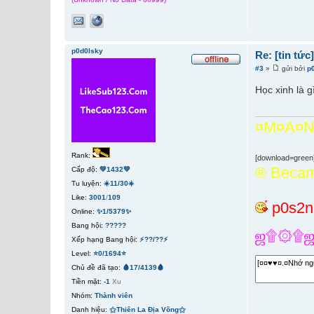
p0d0lsky
Re: [tin tứ
#3
»
gửi bởi
p
Học xinh là 
¤M¤A¤N
Rank:
[download=green
­® Beca
Cấp độ:
💚1432💚
Tu luyện:
☀️11/30☀️
Like:
3001
/
109
p0s2
Online:
✨1/5379✨
Bang hội:
?????
ஜ۩۞۩ஜI
Xếp hạng Bang hội:
⚡??/??⚡
Level:
⭐0/1694⭐
Chủ đề đã tạo:
🩸17/4139🩸
Tiền mặt:
-1
Xu
Nhóm:
Thành viên
Danh hiệu:
⚝Thiên La Địa Võng⚝