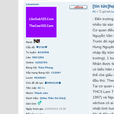
Lovanxien
[tin tức]h
#1
»
gửi bởi
L
- Đến trường
nhiều tài sản 
Cơ quan điều
Nguyễn Văn C
Trước đó ng
Rank:
Hưng Nguyên 
Cấp độ:
💚3700💚
nhập lấy trộ
Tu luyện:
☀️14/30☀️
Like:
560
/
1264
trường), 1 l
Online:
✨2/5379✨
Nhận được ti
Bang hội:
Trảm Phong
có biểu hiện
Xếp hạng Bang hội:
⚡1/249⚡
thể che giấu
Level:
⭐0/1694⭐
đầu thú. The
Chủ đề đã tạo:
🩸599/4139🩸
Tại cơ quan 
Tiền mặt:
33
Xu
THCS Lam Th
Nhóm:
Thành viên
1997) và Ngu
Danh hiệu:
⚝Hoa Thần Sứ Giả⚝
vẻchưa có ai
Giới tính:
nhiệt tình h
Ngày tham gia:
12/05/2012 15:38
Đến từ:
lai chau