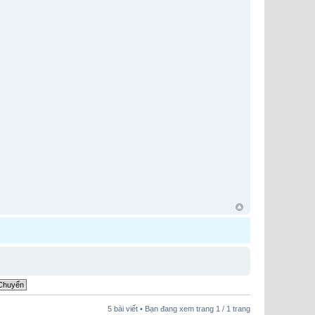
5 bài viết • Bạn đang xem trang
1
/
1
trang