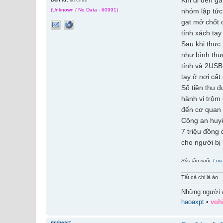
Khi đi đến g
(Unknown / No Data - 60991)
nhóm lập tức
gạt mở chốt 
tính xách tay
Sau khi thực
như bình thườ
tính và 2USB.
tay ở nơi cất
Số tiền thu 
hành vi trộm
đến cơ quan 
Công an huyệ
7 triệu đồng 
cho người bị 
Sửa lần cuối:
Lov
Tất cả chỉ là ảo
Những người 
haoaxpt
•
voh
myheart