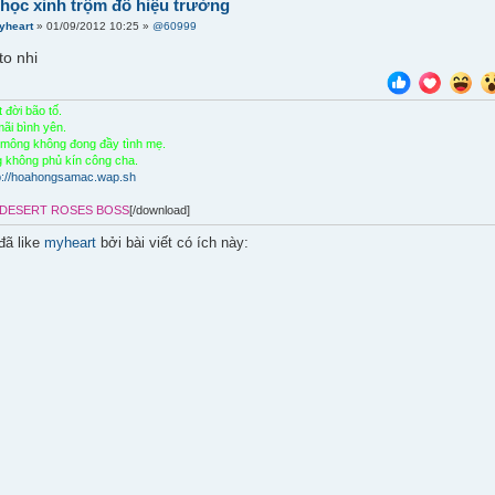
c]học xinh trộm đồ hiệu trưởng
yheart
» 01/09/2012 10:25 »
@60999
to nhi
đời bão tố.
ãi bình yên.
mông không đong đầy tình mẹ.
ng không phủ kín công cha.
p://hoahongsamac.wap.sh
DESERT ROSES BOSS
[/download]
đã like
myheart
bởi bài viết có ích này: