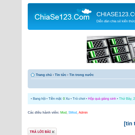
CHIASE123.
Diễn đàn chia sẻ kiến thứ
Trang chủ
›
Tin tức
›
Tin trong nước
•
Bang hội
•
Tiền mặt:
0
Xu
•
Trò chơi
•
Hộp quà giáng sinh
•
Thứ Bảy, 2
Các điều hành viên:
Mod
,
SMod
,
Admin
[tin
Gửi bài trả lời