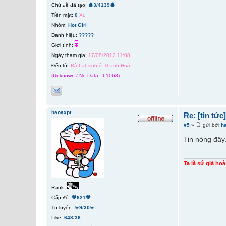
Chủ đề đã tạo:
🩸3/4139🩸
Tiền mặt:
0
Xu
Nhóm:
Hot Girl
Danh hiệu:
?????
Giới tính:
Ngày tham gia:
17/08/2012 11:08
Đến từ:
Đà Lạt sinh ở Thanh Hoá
(Unknown / No Data - 61068)
haoaxpt
Re: [tin tứ
#5
»
gửi bởi
h
Tin nóng đây
Ta là sứ giả ho
Rank:
Cấp độ:
💚621💚
Tu luyện:
☀️9/30☀️
Like:
643
/
36