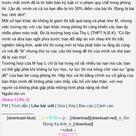
trước mặt mình đã là tờ biên bản kỷ luật vì vi phạm quy chế trong phòng
thi .Lần đó, mình và cả tụi bạn đều bị trừ 50% điểm của bài thi. Đúng là bài
học nhớ đời!”.
Một số bạn khác dù không bị giám thị bắt quả tang và phạt như M, nhưng
việc tương tác với các bạn khác trong phòng thi cũng khiến các bạn ấy
nhiều phen méo mặt. Đó là trường hợp của Thu L (THPT N.B.K): “Có lần
mình và đứa bạn ngồi phía trước trao đổi đáp án với nhau khi thi trắc
nghiệm tiếng Anh, aidè khi thi xong mới tá hỏa phát hiện ra rằng dù cùng
có mã đề “lẻ” nhưng thứ tự các câu hỏi trong đề thi của mình và nhỏ bạn
đã bị xáo trộn”…
Trường hợp của M hay L chỉ là hai trong số rất nhiều tai nạn mà các bạn
có thể gặp phải khi không tự lực học, tự lực thi mà trông chờ vào sự "giúp
đỡ" của bạn bè cùng phòng thi. Hãy học và thi bằng chính sự cố gắng của
bản thân mình để không phải cảm thấy xấu hổ với bản thân, với mọi
người và không phải gặp phải những hình phạt nặng nề nhé!
Nguồn:tiin.vn
(Nokia 5130c-2)
PM
|
Trích dẫn
|
Like bài viết
|
Sửa
|
Xóa
|
Báo cáo
|
Cảnh cáo
_______________
[download=blue]
.
.
:
:
ღ
«
B
T
M
»
ღ
:
:
.
.
[/download][download=red]
_¤_Xin
Đừng Xa Anh_¤_
[/download]
~>click ↓