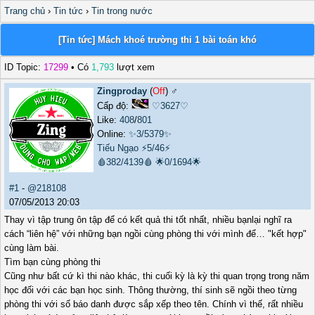
Trang chủ
›
Tin tức
›
Tin trong nước
[Tin tức] Mách khoé trường thi 1 bài toán khó
ID Topic:
17299
• Có
1,793
lượt xem
Zingproday
(
Off
) ♂️
Cấp độ:
♡3627♡
Like:
408
/
801
Online:
✨3/5379✨
Tiếu Ngạo
⚡5/46⚡
🩸382/4139🩸
🌟0/1694🌟
#1
-
@218108
07/05/2013 20:03
Thay vì tập trung ôn tập để có kết quả thi tốt nhất, nhiều bạnlại nghĩ ra
cách “liên hệ” với những bạn ngồi cùng phòng thi với mình để… "kết hợp"
cùng làm bài.
Tìm bạn cùng phòng thi
Cũng như bất cứ kì thi nào khác, thi cuối kỳ là kỳ thi quan trọng trong năm
học đối với các bạn học sinh. Thông thường, thí sinh sẽ ngồi theo từng
phòng thi với số báo danh được sắp xếp theo tên. Chính vì thế, rất nhiều