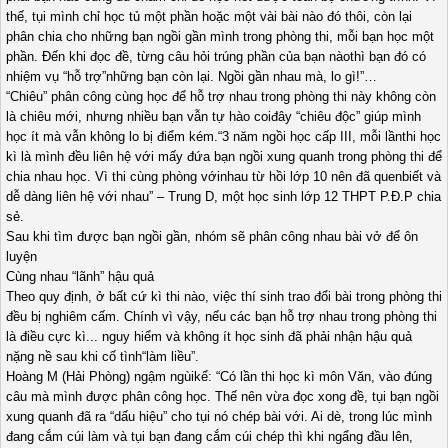
thế, tụi mình chỉ học tủ một phần hoặc một vài bài nào đó thôi, còn lại
phân chia cho những bạn ngồi gần mình trong phòng thi, mỗi bạn học một
phần. Đến khi đọc đề, từng câu hỏi trúng phần của bạn nàothì bạn đó có
nhiệm vụ “hỗ trợ”những bạn còn lại. Ngồi gần nhau mà, lo gì!”…
“Chiêu” phân công cùng học để hỗ trợ nhau trong phòng thi này không còn
là chiêu mới, nhưng nhiều bạn vẫn tự hào coiđây “chiêu độc” giúp mình
học ít mà vẫn không lo bị điểm kém.“3 năm ngồi học cấp III, mỗi lầnthi học
kì là mình đều liên hệ với mấy đứa bạn ngồi xung quanh trong phòng thi để
chia nhau học. Vì thi cùng phòng vớinhau từ hồi lớp 10 nên đã quenbiết và
dễ dàng liên hệ với nhau” – Trung D, một học sinh lớp 12 THPT P.Đ.P chia
sẻ.
Sau khi tìm được bạn ngồi gần, nhóm sẽ phân công nhau bài vở để ôn
luyện
Cùng nhau “lãnh” hậu quả
Theo quy định, ở bất cứ kì thi nào, việc thí sinh trao đổi bài trong phòng thi
đều bị nghiêm cấm. Chính vì vậy, nếu các bạn hỗ trợ nhau trong phòng thi
là điều cực kì... nguy hiểm và không ít học sinh đã phải nhận hậu quả
nặng nề sau khi cố tình“làm liều”.
Hoàng M (Hải Phòng) ngậm ngùikể: “Có lần thi học kì môn Văn, vào đúng
câu mà mình được phân công học. Thế nên vừa đọc xong đề, tụi bạn ngồi
xung quanh đã ra “dấu hiệu” cho tụi nó chép bài với. Ai dè, trong lúc mình
đang cắm cúi làm và tụi bạn đang cắm cúi chép thì khi ngẩng đầu lên,