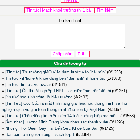
Trả lời nhanh
Chủ đề tương tự
»
[Tin tức] Thị trường gMO Việt Nam bước vào “bãi mìn”
(0/1253)
»
Tin tức - iPhone 6 khoe dáng bên "đàn anh" iPhone 5s.
(1/1373)
»
[tin tức] tin tức về avatar
(3/1511)
»
[Tin tức] Ôn thi tốt nghiệp THPT: Lạc giữa “ma trận” đề thi
(0/1251)
»
[tin tức]học sinh trộm đồ hiệu trưởng
(4/2403)
»
[Tin Tức] Cốc Cốc ra mắt tính năng giải hóa học thông minh và thử
nghiệm dịch vụ giải toán thông minh đầu tiên tại Việt Nam
(4/3367)
»
[Tin tức] Chấn động tin thiếu niên 14 tuổi cưỡng hiếp mẹ ruột .
(0/1558)
»
[Âm nhạc] Lương Minh Trang khoe nhan sắc thanh xuân
(0/1296)
»
Những Thói Quen Gây Hại Đến Sức Khoẻ Của Bạn
(0/1425)
»
Bài toán rợn người trong... sách lớp 1
(8/3384)