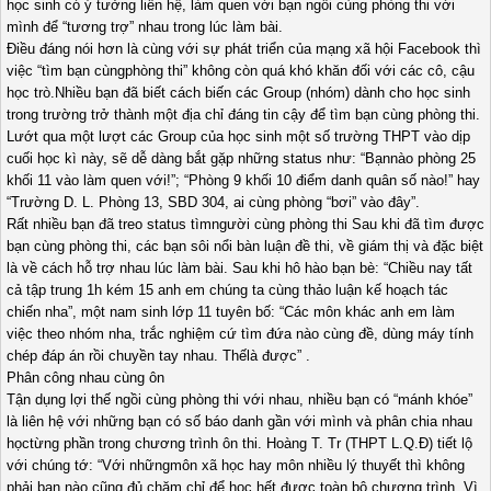
học sinh có ý tưởng liên hệ, làm quen với bạn ngồi cùng phòng thi với
mình để “tương trợ” nhau trong lúc làm bài.
Điều đáng nói hơn là cùng với sự phát triển của mạng xã hội Facebook thì
việc “tìm bạn cùngphòng thi” không còn quá khó khăn đối với các cô, cậu
học trò.Nhiều bạn đã biết cách biến các Group (nhóm) dành cho học sinh
trong trường trở thành một địa chỉ đáng tin cậy để tìm bạn cùng phòng thi.
Lướt qua một lượt các Group của học sinh một số trường THPT vào dịp
cuối học kì này, sẽ dễ dàng bắt gặp những status như: “Bạnnào phòng 25
khối 11 vào làm quen với!”; “Phòng 9 khối 10 điểm danh quân số nào!” hay
“Trường D. L. Phòng 13, SBD 304, ai cùng phòng “bơi” vào đây”.
Rất nhiều bạn đã treo status tìmngười cùng phòng thi Sau khi đã tìm được
bạn cùng phòng thi, các bạn sôi nổi bàn luận đề thi, về giám thị và đặc biệt
là về cách hỗ trợ nhau lúc làm bài. Sau khi hô hào bạn bè: “Chiều nay tất
cả tập trung 1h kém 15 anh em chúng ta cùng thảo luận kế hoạch tác
chiến nha”, một nam sinh lớp 11 tuyên bố: “Các môn khác anh em làm
việc theo nhóm nha, trắc nghiệm cứ tìm đứa nào cùng đề, dùng máy tính
chép đáp án rồi chuyền tay nhau. Thếlà được” .
Phân công nhau cùng ôn
Tận dụng lợi thế ngồi cùng phòng thi với nhau, nhiều bạn có “mánh khóe”
là liên hệ với những bạn có số báo danh gần với mình và phân chia nhau
họctừng phần trong chương trình ôn thi. Hoàng T. Tr (THPT L.Q.Đ) tiết lộ
với chúng tớ: “Với nhữngmôn xã học hay môn nhiều lý thuyết thì không
phải bạn nào cũng đủ chăm chỉ để học hết được toàn bộ chương trình. Vì