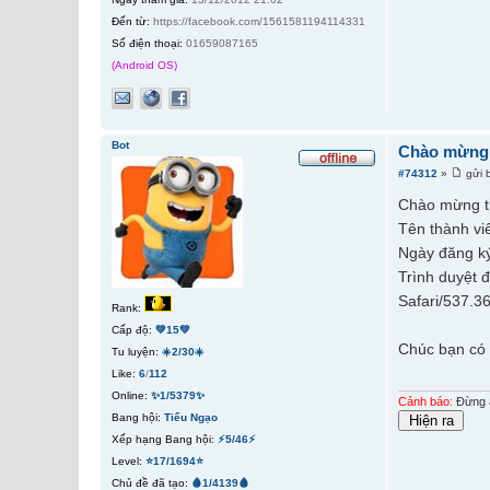
Đến từ:
https://facebook.com/1561581194114331
Số điện thoại:
01659087165
(Android OS)
Bot
Chào mừng 
#74312
»
gửi 
Chào mừng t
Tên thành vi
Ngày đăng ký
Trình duyệt 
Safari/537.3
Rank:
Cấp độ:
💚15💚
Chúc bạn có 
Tu luyện:
☀️2/30☀️
Like:
6
/
112
Online:
✨1/5379✨
Cảnh báo:
Đừng ấ
Bang hội:
Tiếu Ngạo
Xếp hạng Bang hội:
⚡5/46⚡
Level:
⭐17/1694⭐
Chủ đề đã tạo:
🩸1/4139🩸