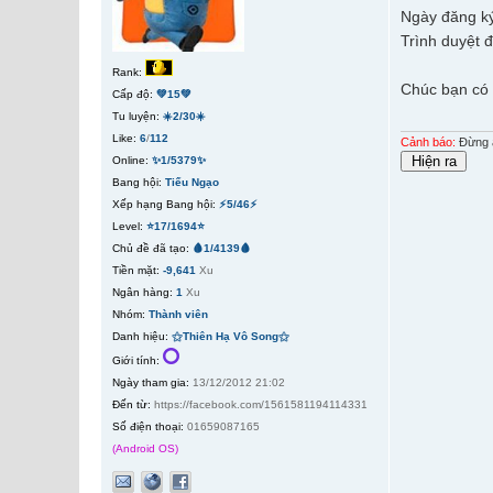
Ngày đăng ký
Trình duyệt 
Rank:
Chúc bạn có 
Cấp độ:
💚15💚
Tu luyện:
☀️2/30☀️
Like:
6
/
112
Cảnh báo:
Đừng ấ
Online:
✨1/5379✨
Bang hội:
Tiếu Ngạo
Xếp hạng Bang hội:
⚡5/46⚡
Level:
⭐17/1694⭐
Chủ đề đã tạo:
🩸1/4139🩸
Tiền mặt:
-9,641
Xu
Ngân hàng:
1
Xu
Nhóm:
Thành viên
Danh hiệu:
⚝Thiên Hạ Vô Song⚝
Giới tính:
Ngày tham gia:
13/12/2012 21:02
Đến từ:
https://facebook.com/1561581194114331
Số điện thoại:
01659087165
(Android OS)