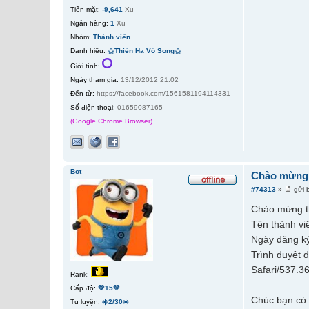
Tiền mặt:
-9,641
Xu
Ngân hàng:
1
Xu
Nhóm:
Thành viên
Danh hiệu:
⚝Thiên Hạ Vô Song⚝
Giới tính:
Ngày tham gia:
13/12/2012 21:02
Đến từ:
https://facebook.com/1561581194114331
Số điện thoại:
01659087165
(Google Chrome Browser)
Bot
Chào mừng 
#74313
»
gửi 
Chào mừng t
Tên thành vi
Ngày đăng ký
Trình duyệt 
Safari/537.3
Rank:
Cấp độ:
💚15💚
Chúc bạn có 
Tu luyện:
☀️2/30☀️