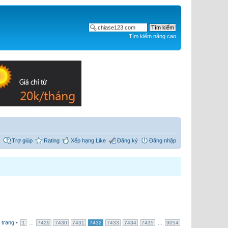
Tìm kiếm nâng cao
Trợ giúp
Rating
Xếp hạng Like
Đăng ký
Đăng nhập
 trang
•
...
...
1
7429
7430
7431
7432
7433
7434
7435
9054