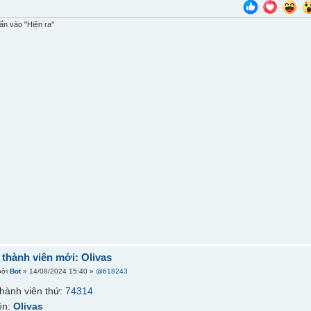
n vào "Hiện ra"
thành viên mới: Olivas
bởi
Bot
» 14/08/2024 15:40 »
@618243
hành viên thứ:
74314
ên:
Olivas