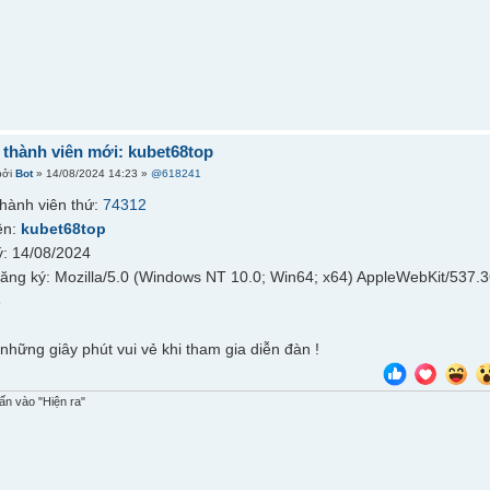
thành viên mới: kubet68top
bởi
Bot
» 14/08/2024 14:23 »
@618241
hành viên thứ:
74312
ên:
kubet68top
: 14/08/2024
đăng ký: Mozilla/5.0 (Windows NT 10.0; Win64; x64) AppleWebKit/537.
6
những giây phút vui vẻ khi tham gia diễn đàn !
n vào "Hiện ra"