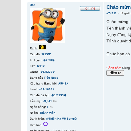
Bot
Chào mừng
#74311
»
gửi 
Chào mừng t
Tên thành vi
Ngày đăng ký
Trình duyệt 
Rank:
Chúc bạn có 
Cấp độ:
💚15💚
Tu luyện:
☀️2/30☀️
Like:
6
/
112
Cảnh báo:
Đừng ấ
Online:
✨1/5379✨
Bang hội:
Tiếu Ngạo
Xếp hạng Bang hội:
⚡5/46⚡
Level:
⭐17/1694⭐
Chủ đề đã tạo:
🩸1/4139🩸
Tiền mặt:
-9,641
Xu
Ngân hàng:
1
Xu
Nhóm:
Thành viên
Danh hiệu:
⚝Thiên Hạ Vô Song⚝
Giới tính:
Ngày tham gia:
13/12/2012 21:02