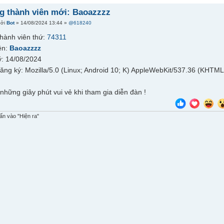
 thành viên mới: Baoazzzz
bởi
Bot
» 14/08/2024 13:44 »
@618240
hành viên thứ:
74311
ên:
Baoazzzz
: 14/08/2024
đăng ký: Mozilla/5.0 (Linux; Android 10; K) AppleWebKit/537.36 (KHTML
những giây phút vui vẻ khi tham gia diễn đàn !
n vào "Hiện ra"