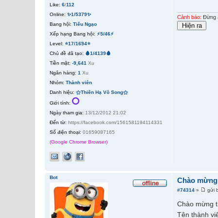
Like:
6
/
112
Online:
✨1/5379✨
Cảnh báo:
Đừng ấ
Bang hội:
Tiếu Ngạo
Xếp hạng Bang hội:
⚡5/46⚡
Level:
⭐17/1694⭐
Chủ đề đã tạo:
🩸1/4139🩸
Tiền mặt:
-9,641
Xu
Ngân hàng:
1
Xu
Nhóm:
Thành viên
Danh hiệu:
⚝Thiên Hạ Vô Song⚝
Giới tính:
Ngày tham gia:
13/12/2012 21:02
Đến từ:
https://facebook.com/1561581194114331
Số điện thoại:
01659087165
(Google Chrome Browser)
Bot
Chào mừng 
#74314
»
gửi 
Chào mừng t
Tên thành vi