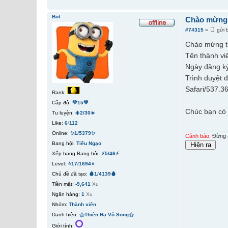
Bot
Chào mừng t
#74315
»
gửi 
Chào mừng t
Tên thành vi
Ngày đăng ký
Trình duyệt 
Safari/537.3
Rank:
Cấp độ:
💚15💚
Chúc bạn có 
Tu luyện:
☀️2/30☀️
Like:
6
/
112
Online:
✨1/5379✨
Cảnh báo:
Đừng ấ
Bang hội:
Tiếu Ngạo
Xếp hạng Bang hội:
⚡5/46⚡
Level:
⭐17/1694⭐
Chủ đề đã tạo:
🩸1/4139🩸
Tiền mặt:
-9,641
Xu
Ngân hàng:
1
Xu
Nhóm:
Thành viên
Danh hiệu:
⚝Thiên Hạ Vô Song⚝
Giới tính: