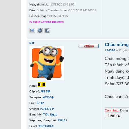
Ngày tham gia:
13/12/2012 21:02
Đến từ:
https://facebook.com/1561581194114331
Số điện thoại:
01659087165
(Google Chrome Browser)
Bot
Chào mừng t
#74316
»
gửi 
Chào mừng t
Tên thành vi
Ngày đăng ký
Trình duyệt 
Safari/537.3
Rank:
Cấp độ:
💚15💚
Chúc bạn có 
Tu luyện:
☀️2/30☀️
Like:
6
/
112
Online:
✨1/5379✨
Cảnh báo:
Đừng ấ
Bang hội:
Tiếu Ngạo
Xếp hạng Bang hội:
⚡5/46⚡
Level:
⭐17/1694⭐