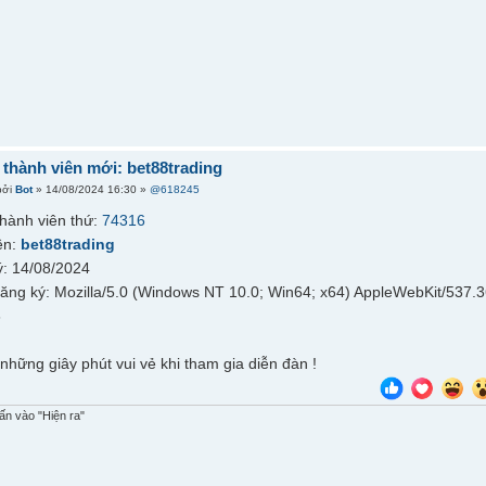
hành viên mới: bet88trading
bởi
Bot
» 14/08/2024 16:30 »
@618245
hành viên thứ:
74316
ên:
bet88trading
: 14/08/2024
đăng ký: Mozilla/5.0 (Windows NT 10.0; Win64; x64) AppleWebKit/537.
6
những giây phút vui vẻ khi tham gia diễn đàn !
n vào "Hiện ra"