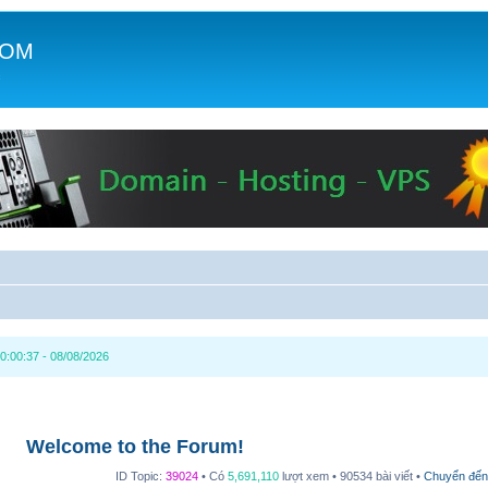
COM
c
0:00:37 - 08/08/2026
Welcome to the Forum!
ID Topic:
39024
• Có
5,691,110
lượt xem • 90534 bài viết •
Chuyển đến