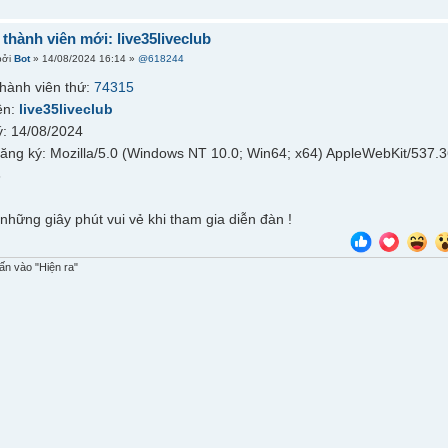
hành viên mới: live35liveclub
bởi
Bot
» 14/08/2024 16:14 »
@618244
hành viên thứ:
74315
ên:
live35liveclub
: 14/08/2024
đăng ký: Mozilla/5.0 (Windows NT 10.0; Win64; x64) AppleWebKit/537.
6
những giây phút vui vẻ khi tham gia diễn đàn !
n vào "Hiện ra"