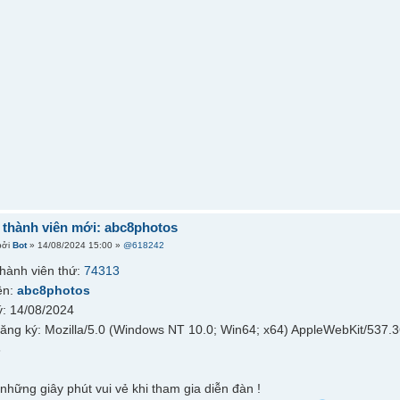
thành viên mới: abc8photos
bởi
Bot
» 14/08/2024 15:00 »
@618242
hành viên thứ:
74313
ên:
abc8photos
: 14/08/2024
đăng ký: Mozilla/5.0 (Windows NT 10.0; Win64; x64) AppleWebKit/537.
6
những giây phút vui vẻ khi tham gia diễn đàn !