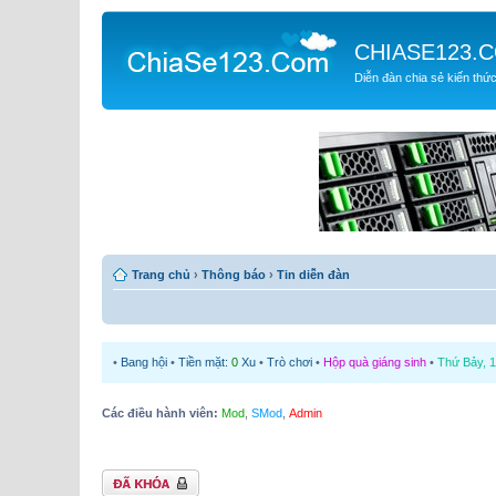
CHIASE123.
Diễn đàn chia sẻ kiến thứ
Trang chủ
›
Thông báo
›
Tin diễn đàn
•
Bang hội
•
Tiền mặt:
0
Xu
•
Trò chơi
•
Hộp quà giáng sinh
•
Thứ Bảy, 1
Các điều hành viên:
Mod
,
SMod
,
Admin
Chủ đề bị khóa