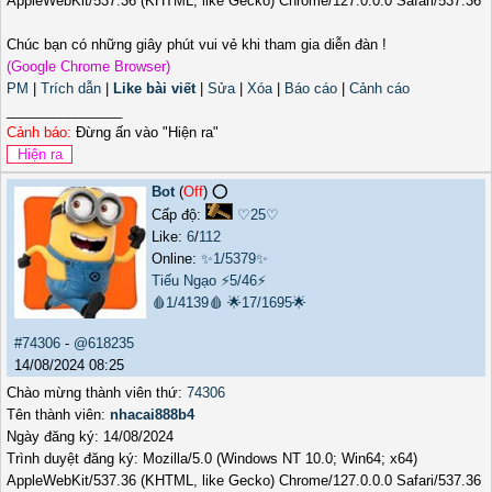
AppleWebKit/537.36 (KHTML, like Gecko) Chrome/127.0.0.0 Safari/537.36
Chúc bạn có những giây phút vui vẻ khi tham gia diễn đàn !
(Google Chrome Browser)
PM
|
Trích dẫn
|
Like bài viết
|
Sửa
|
Xóa
|
Báo cáo
|
Cảnh cáo
_______________
Cảnh báo:
Đừng ấn vào "Hiện ra"
Bot
(
Off
) ⭕️
Cấp độ:
♡25♡
Like:
6
/
112
Online:
✨1/5379✨
Tiếu Ngạo
⚡5/46⚡
🩸1/4139🩸
🌟17/1695🌟
#74306
-
@618235
14/08/2024 08:25
Chào mừng thành viên thứ:
74306
Tên thành viên:
nhacai888b4
Ngày đăng ký: 14/08/2024
Trình duyệt đăng ký: Mozilla/5.0 (Windows NT 10.0; Win64; x64)
AppleWebKit/537.36 (KHTML, like Gecko) Chrome/127.0.0.0 Safari/537.36