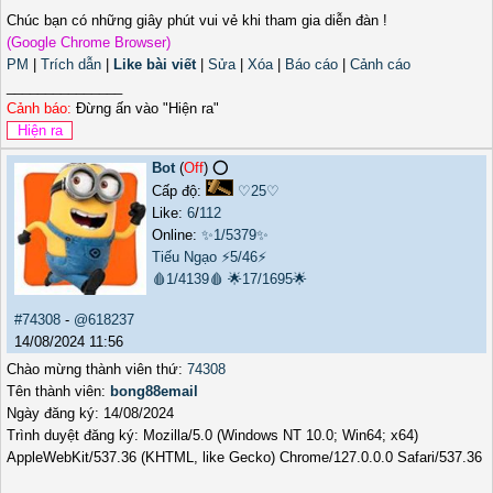
Chúc bạn có những giây phút vui vẻ khi tham gia diễn đàn !
(Google Chrome Browser)
PM
|
Trích dẫn
|
Like bài viết
|
Sửa
|
Xóa
|
Báo cáo
|
Cảnh cáo
_______________
Cảnh báo:
Đừng ấn vào "Hiện ra"
Bot
(
Off
) ⭕️
Cấp độ:
♡25♡
Like:
6
/
112
Online:
✨1/5379✨
Tiếu Ngạo
⚡5/46⚡
🩸1/4139🩸
🌟17/1695🌟
#74308
-
@618237
14/08/2024 11:56
Chào mừng thành viên thứ:
74308
Tên thành viên:
bong88email
Ngày đăng ký: 14/08/2024
Trình duyệt đăng ký: Mozilla/5.0 (Windows NT 10.0; Win64; x64)
AppleWebKit/537.36 (KHTML, like Gecko) Chrome/127.0.0.0 Safari/537.36