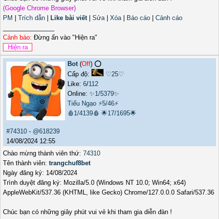
(Google Chrome Browser)
PM
|
Trích dẫn
|
Like bài viết
|
Sửa
|
Xóa
|
Báo cáo
|
Cảnh cáo
_______________
Cảnh báo:
Đừng ấn vào "Hiện ra"
Bot
(
Off
) ⭕️
Cấp độ:
♡25♡
Like:
6
/
112
Online:
✨1/5379✨
Tiếu Ngạo
⚡5/46⚡
🩸1/4139🩸
🌟17/1695🌟
#74310
-
@618239
14/08/2024 12:55
Chào mừng thành viên thứ:
74310
Tên thành viên:
trangchuf8bet
Ngày đăng ký: 14/08/2024
Trình duyệt đăng ký: Mozilla/5.0 (Windows NT 10.0; Win64; x64)
AppleWebKit/537.36 (KHTML, like Gecko) Chrome/127.0.0.0 Safari/537.36
Chúc bạn có những giây phút vui vẻ khi tham gia diễn đàn !