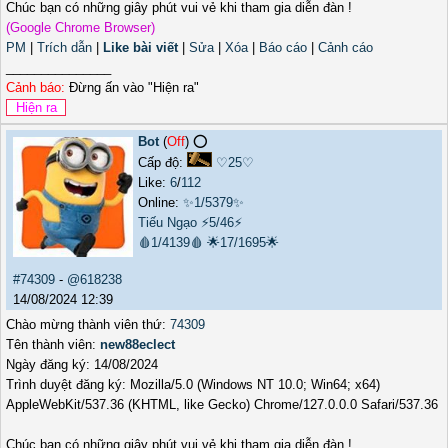
Chúc bạn có những giây phút vui vẻ khi tham gia diễn đàn !
(Google Chrome Browser)
PM
|
Trích dẫn
|
Like bài viết
|
Sửa
|
Xóa
|
Báo cáo
|
Cảnh cáo
_______________
Cảnh báo:
Đừng ấn vào "Hiện ra"
Bot
(
Off
) ⭕️
Cấp độ:
♡25♡
Like:
6
/
112
Online:
✨1/5379✨
Tiếu Ngạo
⚡5/46⚡
🩸1/4139🩸
🌟17/1695🌟
#74309
-
@618238
14/08/2024 12:39
Chào mừng thành viên thứ:
74309
Tên thành viên:
new88eclect
Ngày đăng ký: 14/08/2024
Trình duyệt đăng ký: Mozilla/5.0 (Windows NT 10.0; Win64; x64)
AppleWebKit/537.36 (KHTML, like Gecko) Chrome/127.0.0.0 Safari/537.36
Chúc bạn có những giây phút vui vẻ khi tham gia diễn đàn !