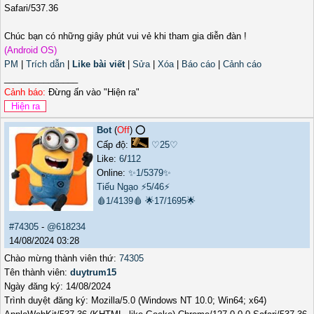
Safari/537.36
Chúc bạn có những giây phút vui vẻ khi tham gia diễn đàn !
(Android OS)
PM
|
Trích dẫn
|
Like bài viết
|
Sửa
|
Xóa
|
Báo cáo
|
Cảnh cáo
_______________
Cảnh báo:
Đừng ấn vào "Hiện ra"
Bot
(
Off
) ⭕️
Cấp độ:
♡25♡
Like:
6
/
112
Online:
✨1/5379✨
Tiếu Ngạo
⚡5/46⚡
🩸1/4139🩸
🌟17/1695🌟
#74305
-
@618234
14/08/2024 03:28
Chào mừng thành viên thứ:
74305
Tên thành viên:
duytrum15
Ngày đăng ký: 14/08/2024
Trình duyệt đăng ký: Mozilla/5.0 (Windows NT 10.0; Win64; x64)