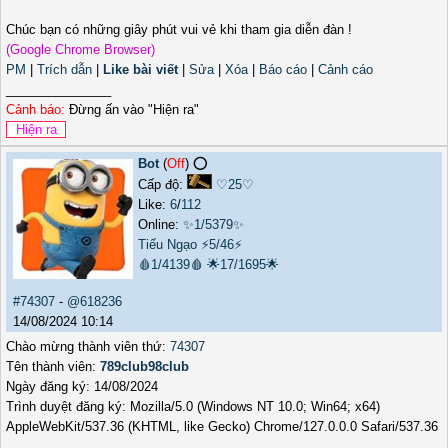
Chúc bạn có những giây phút vui vẻ khi tham gia diễn đàn !
(Google Chrome Browser)
PM
|
Trích dẫn
|
Like bài viết
|
Sửa
|
Xóa
|
Báo cáo
|
Cảnh cáo
_______________
Cảnh báo:
Đừng ấn vào "Hiện ra"
Bot
(
Off
) ⭕️
Cấp độ:
♡25♡
Like:
6
/
112
Online:
✨1/5379✨
Tiếu Ngạo
⚡5/46⚡
🩸1/4139🩸
🌟17/1695🌟
#74307
-
@618236
14/08/2024 10:14
Chào mừng thành viên thứ:
74307
Tên thành viên:
789club98club
Ngày đăng ký: 14/08/2024
Trình duyệt đăng ký: Mozilla/5.0 (Windows NT 10.0; Win64; x64)
AppleWebKit/537.36 (KHTML, like Gecko) Chrome/127.0.0.0 Safari/537.36