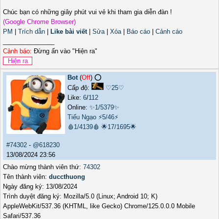
Chúc bạn có những giây phút vui vẻ khi tham gia diễn đàn !
(Google Chrome Browser)
PM
|
Trích dẫn
|
Like bài viết
|
Sửa
|
Xóa
|
Báo cáo
|
Cảnh cáo
_______________
Cảnh báo:
Đừng ấn vào "Hiện ra"
Bot
(
Off
) ⭕️
Cấp độ:
♡25♡
Like:
6
/
112
Online:
✨1/5379✨
Tiếu Ngạo
⚡5/46⚡
🩸1/4139🩸
🌟17/1695🌟
#74302
-
@618230
13/08/2024 23:56
Chào mừng thành viên thứ:
74302
Tên thành viên:
duccthuong
Ngày đăng ký: 13/08/2024
Trình duyệt đăng ký: Mozilla/5.0 (Linux; Android 10; K)
AppleWebKit/537.36 (KHTML, like Gecko) Chrome/125.0.0.0 Mobile
Safari/537.36