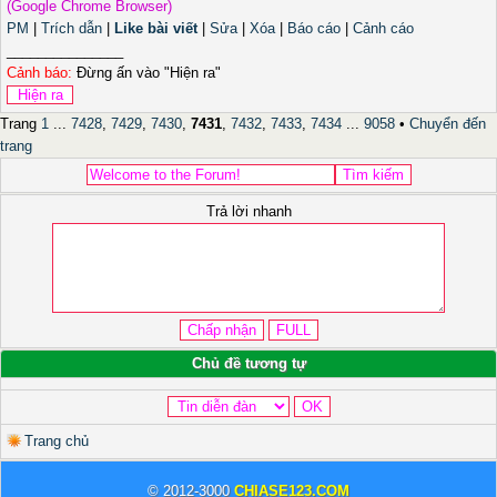
(Google Chrome Browser)
PM
|
Trích dẫn
|
Like bài viết
|
Sửa
|
Xóa
|
Báo cáo
|
Cảnh cáo
_______________
Cảnh báo:
Đừng ấn vào "Hiện ra"
Trang
1
...
7428
,
7429
,
7430
,
7431
,
7432
,
7433
,
7434
...
9058
•
Chuyển đến
trang
Trả lời nhanh
Chủ đề tương tự
Trang chủ
© 2012-3000
CHIASE123.COM