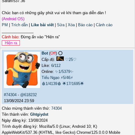
Safari/537.36
Chúc bạn có những giây phút vui vẻ khi tham gia diễn đàn !
(Android OS)
PM
|
Trích dẫn
|
Like bài viết
|
Sửa
|
Xóa
|
Báo cáo
|
Cảnh cáo
_______________
Cảnh báo:
Đừng ấn vào "Hiện ra"
Bot
(
Off
) ⭕️
Cấp độ:
♡25♡
Like:
6
/
112
Online:
✨1/5379✨
Tiếu Ngạo
⚡5/46⚡
🩸1/4139🩸
🌟17/1695🌟
#74304
-
@618232
13/08/2024 23:59
Chào mừng thành viên thứ:
74304
Tên thành viên:
Ghtgiydst
Ngày đăng ký: 13/08/2024
Trình duyệt đăng ký: Mozilla/5.0 (Linux; Android 10; K)
AppleWebKit/537.36 (KHTML, like Gecko) Chrome/125.0.0.0 Mobile