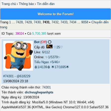
Trang chủ
›
Thông báo
›
Tin diễn đàn
Welcome to the Forum!
Trang
1
...
7428
,
7429
,
7430
,
7431
,
7432
,
7433
,
7434
...
9058
•
Chuyển đến
trang
ID Topic:
39024
• Có
5,700,385
lượt xem
Bot
(
Off
) ⭕️
Cấp độ:
♡25♡
Like:
6
/
112
Online:
✨1/5379✨
Tiếu Ngạo
⚡5/46⚡
🩸1/4139🩸
🌟17/1695🌟
#74301
-
@618229
13/08/2024 23:18
Chào mừng thành viên thứ:
74301
Tên thành viên:
dichvughepanhpts
Ngày đăng ký: 13/08/2024
Trình duyệt đăng ký: Mozilla/5.0 (Windows NT 10.0; Win64; x64)
AppleWebKit/537.36 (KHTML, like Gecko) Chrome/127.0.0.0 Safari/537.36