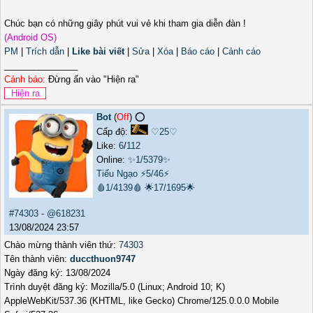
Chúc bạn có những giây phút vui vẻ khi tham gia diễn đàn !
(Android OS)
PM
|
Trích dẫn
|
Like bài viết
|
Sửa
|
Xóa
|
Báo cáo
|
Cảnh cáo
_______________
Cảnh báo:
Đừng ấn vào "Hiện ra"
Bot
(
Off
) ⭕️
Cấp độ:
♡25♡
Like:
6
/
112
Online:
✨1/5379✨
Tiếu Ngạo
⚡5/46⚡
🩸1/4139🩸
🌟17/1695🌟
#74303
-
@618231
13/08/2024 23:57
Chào mừng thành viên thứ:
74303
Tên thành viên:
duccthuon9747
Ngày đăng ký: 13/08/2024
Trình duyệt đăng ký: Mozilla/5.0 (Linux; Android 10; K)
AppleWebKit/537.36 (KHTML, like Gecko) Chrome/125.0.0.0 Mobile