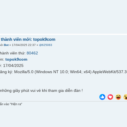
thành viên mới: topok9com
bởi
Bot
» 17/04/2025 22:37 »
@625083
hành viên thứ:
80462
ên:
topok9com
: 17/04/2025
đăng ký: Mozilla/5.0 (Windows NT 10.0; Win64; x64) AppleWebKit/537.
6
những giây phút vui vẻ khi tham gia diễn đàn !
n vào "Hiện ra"