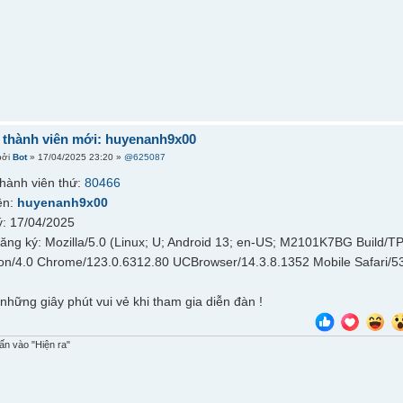
thành viên mới: huyenanh9x00
bởi
Bot
» 17/04/2025 23:20 »
@625087
hành viên thứ:
80466
ên:
huyenanh9x00
: 17/04/2025
đăng ký: Mozilla/5.0 (Linux; U; Android 13; en-US; M2101K7BG Build/
on/4.0 Chrome/123.0.6312.80 UCBrowser/14.3.8.1352 Mobile Safari/5
những giây phút vui vẻ khi tham gia diễn đàn !
n vào "Hiện ra"