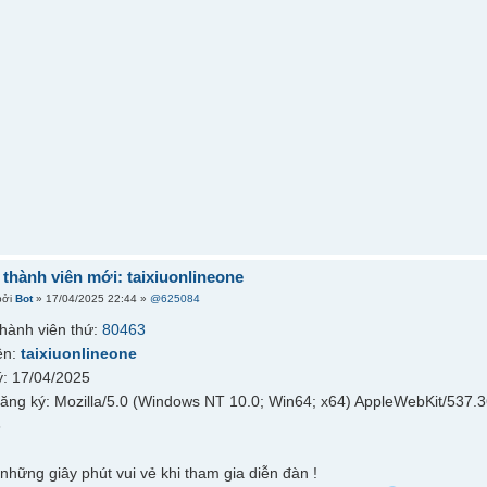
hành viên mới: taixiuonlineone
bởi
Bot
» 17/04/2025 22:44 »
@625084
hành viên thứ:
80463
ên:
taixiuonlineone
: 17/04/2025
đăng ký: Mozilla/5.0 (Windows NT 10.0; Win64; x64) AppleWebKit/537.
6
những giây phút vui vẻ khi tham gia diễn đàn !