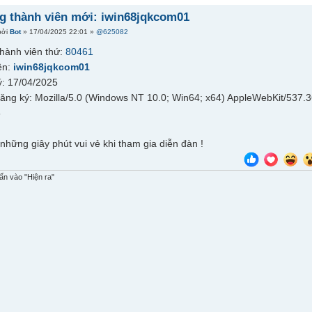
 thành viên mới: iwin68jqkcom01
bởi
Bot
» 17/04/2025 22:01 »
@625082
hành viên thứ:
80461
ên:
iwin68jqkcom01
: 17/04/2025
đăng ký: Mozilla/5.0 (Windows NT 10.0; Win64; x64) AppleWebKit/537.
6
những giây phút vui vẻ khi tham gia diễn đàn !
n vào "Hiện ra"