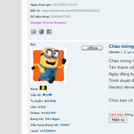
Ngày tham gia:
13/12/2012 21:02
Đến từ:
https://facebook.com/1561581194114331
Số điện thoại:
01659087165
(Google Chrome Browser)
Bot
Chào mừng 
#80466
»
gửi 
Chào mừng t
Tên thành vi
Ngày đăng ký
Trình duyệt 
Gecko) Versi
Rank:
Cấp độ:
💚10💚
Chúc bạn có 
Tu luyện:
☀️2/30☀️
Like:
6
/
112
Online:
✨1/5379✨
Cảnh báo:
Đừng ấ
Bang hội:
Tiếu Ngạo
Xếp hạng Bang hội:
⚡5/46⚡
Level:
⭐17/1693⭐