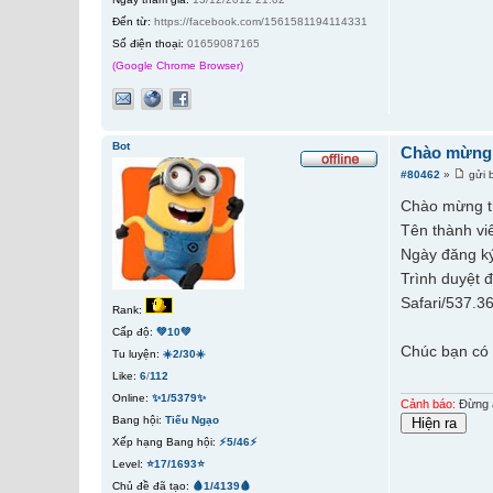
Đến từ:
https://facebook.com/1561581194114331
Số điện thoại:
01659087165
(Google Chrome Browser)
Bot
Chào mừng 
#80462
»
gửi 
Chào mừng t
Tên thành vi
Ngày đăng ký
Trình duyệt 
Safari/537.3
Rank:
Cấp độ:
💚10💚
Chúc bạn có 
Tu luyện:
☀️2/30☀️
Like:
6
/
112
Online:
✨1/5379✨
Cảnh báo:
Đừng ấ
Bang hội:
Tiếu Ngạo
Xếp hạng Bang hội:
⚡5/46⚡
Level:
⭐17/1693⭐
Chủ đề đã tạo:
🩸1/4139🩸