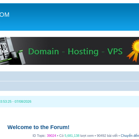
COM
c
3:53:25 - 07/08/2026
Welcome to the Forum!
ID Topic:
39024
• Có
5,681,138
lượt xem • 90492 bài viết •
Chuyển đến