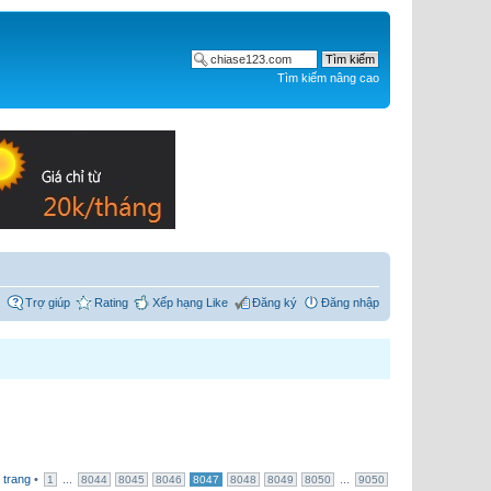
Tìm kiếm nâng cao
Trợ giúp
Rating
Xếp hạng Like
Đăng ký
Đăng nhập
 trang
•
...
...
1
8044
8045
8046
8047
8048
8049
8050
9050