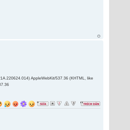
TP1A.220624.014) AppleWebKit/537.36 (KHTML, like
37.36