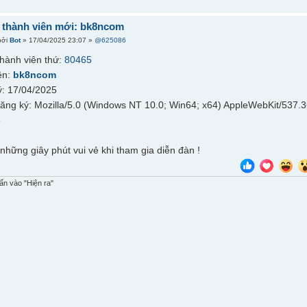
thành viên mới: bk8ncom
bởi
Bot
» 17/04/2025 23:07 »
@625086
hành viên thứ:
80465
ên:
bk8ncom
: 17/04/2025
đăng ký: Mozilla/5.0 (Windows NT 10.0; Win64; x64) AppleWebKit/537.
6
những giây phút vui vẻ khi tham gia diễn đàn !
n vào "Hiện ra"