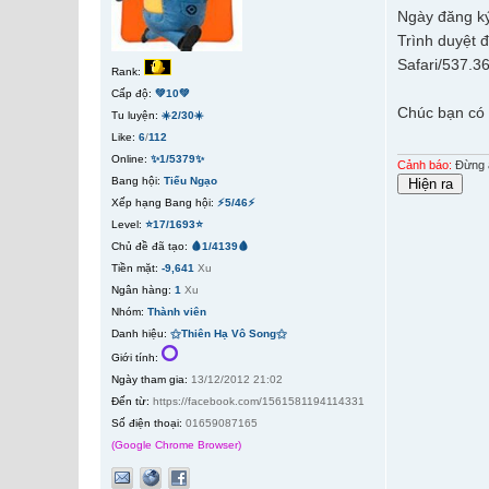
Ngày đăng ký
Trình duyệt 
Safari/537.3
Rank:
Cấp độ:
💚10💚
Chúc bạn có 
Tu luyện:
☀️2/30☀️
Like:
6
/
112
Online:
✨1/5379✨
Cảnh báo:
Đừng ấ
Bang hội:
Tiếu Ngạo
Xếp hạng Bang hội:
⚡5/46⚡
Level:
⭐17/1693⭐
Chủ đề đã tạo:
🩸1/4139🩸
Tiền mặt:
-9,641
Xu
Ngân hàng:
1
Xu
Nhóm:
Thành viên
Danh hiệu:
⚝Thiên Hạ Vô Song⚝
Giới tính:
Ngày tham gia:
13/12/2012 21:02
Đến từ:
https://facebook.com/1561581194114331
Số điện thoại:
01659087165
(Google Chrome Browser)