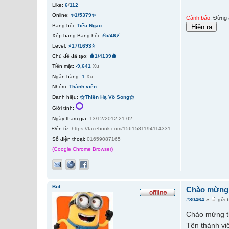
Like:
6
/
112
Online:
✨1/5379✨
Cảnh báo:
Đừng ấ
Bang hội:
Tiếu Ngạo
Xếp hạng Bang hội:
⚡5/46⚡
Level:
⭐17/1693⭐
Chủ đề đã tạo:
🩸1/4139🩸
Tiền mặt:
-9,641
Xu
Ngân hàng:
1
Xu
Nhóm:
Thành viên
Danh hiệu:
⚝Thiên Hạ Vô Song⚝
Giới tính:
Ngày tham gia:
13/12/2012 21:02
Đến từ:
https://facebook.com/1561581194114331
Số điện thoại:
01659087165
(Google Chrome Browser)
Bot
Chào mừng 
#80464
»
gửi 
Chào mừng t
Tên thành vi