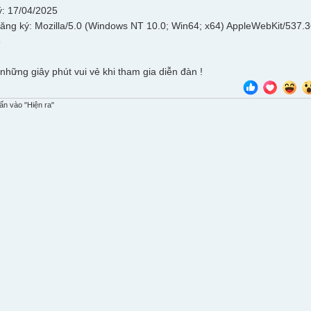
: 17/04/2025
đăng ký: Mozilla/5.0 (Windows NT 10.0; Win64; x64) AppleWebKit/537.
6
những giây phút vui vẻ khi tham gia diễn đàn !
n vào "Hiện ra"