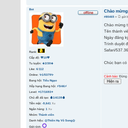
Bot
Chào mừng 
#80465
»
gửi 
Chào mừng t
Tên thành vi
Ngày đăng ký
Trình duyệt 
Safari/537.3
Rank:
Cấp độ:
💚10💚
Chúc bạn có 
Tu luyện:
☀️2/30☀️
Like:
6
/
112
Online:
✨1/5379✨
Cảnh báo:
Đừng ấ
Bang hội:
Tiếu Ngạo
Xếp hạng Bang hội:
⚡5/46⚡
Level:
⭐17/1693⭐
Chủ đề đã tạo:
🩸1/4139🩸
Tiền mặt:
-9,641
Xu
Ngân hàng:
1
Xu
Nhóm:
Thành viên
Danh hiệu:
⚝Thiên Hạ Vô Song⚝
Giới tính: