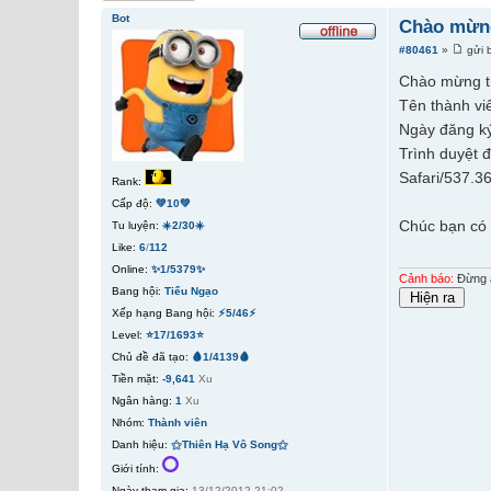
Bot
Chào mừng
#80461
»
gửi 
Chào mừng t
Tên thành vi
Ngày đăng ký
Trình duyệt 
Safari/537.3
Rank:
Cấp độ:
💚10💚
Chúc bạn có 
Tu luyện:
☀️2/30☀️
Like:
6
/
112
Online:
✨1/5379✨
Cảnh báo:
Đừng ấ
Bang hội:
Tiếu Ngạo
Xếp hạng Bang hội:
⚡5/46⚡
Level:
⭐17/1693⭐
Chủ đề đã tạo:
🩸1/4139🩸
Tiền mặt:
-9,641
Xu
Ngân hàng:
1
Xu
Nhóm:
Thành viên
Danh hiệu:
⚝Thiên Hạ Vô Song⚝
Giới tính:
Ngày tham gia:
13/12/2012 21:02