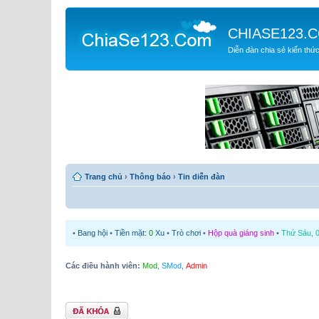
CHIASE123.
Diễn đàn chia sẻ kiến thứ
Trang chủ
›
Thông báo
›
Tin diễn đàn
•
Bang hội
•
Tiền mặt:
0
Xu
•
Trò chơi
•
Hộp quà giáng sinh
•
Thứ Sáu, 0
Các điều hành viên:
Mod
,
SMod
,
Admin
Chủ đề bị khóa