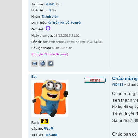
Tiền mặt:
-9,641
Xu
Ngân hàng:
1
Xu
Nhóm:
Thành viên
Danh hiệu:
⚝Thiên Hạ Vô Song⚝
Giới tính:
Ngày tham gia:
13/12/2012 21:02
Đến từ:
https://facebook.com/1561581194114331
Số điện thoại:
01659087165
(Google Chrome Browser)
Bot
Chào mừng t
#80463
»
gửi 
Chào mừng t
Tên thành vi
Ngày đăng ký
Trình duyệt 
Safari/537.3
Rank:
Cấp độ:
💚10💚
Chúc bạn có 
Tu luyện:
☀️2/30☀️