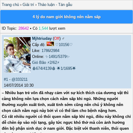
Trang chủ
›
Giải trí
›
Thảo luận - Tán gẫu
4 lý do nam giới không nên nằm sấp
ID Topic:
28642
• Có
1,544
lượt xem
Mjhtriuday
(
Off
) ♂️
Cấp độ:
♡10156♡
Like:
1786
/
2984
Online:
✨1491/5379✨
Gió Bão
⚡2/62⚡
🩸674/4139🩸
🌟1/1695🌟
#1
-
@333211
14/07/2014 10:30
– Nhiều bạn trẻ vốn đã nhạy cảm với sự kích thích của dương vật thì
càng không nên lựa chọn cách nằm sấp khi ngủ. Những người
thường xuyên xuất tinh, xuất tinh sớm cũng nên chú ý không nên
chọn cách nằm ngủ này bởi vì có thể làm cho bệnh nặng hơn.
Có rất nhiều người có thói quen nằm sấp khi ngủ, điều này không chỉ
dễ chèn ép vào nội tạng, gây tức ngực khó thở mà còn ảnh hưởng
đến bộ phận sinh dục ở nam giới. Đặc biệt với thanh niên, thói quen