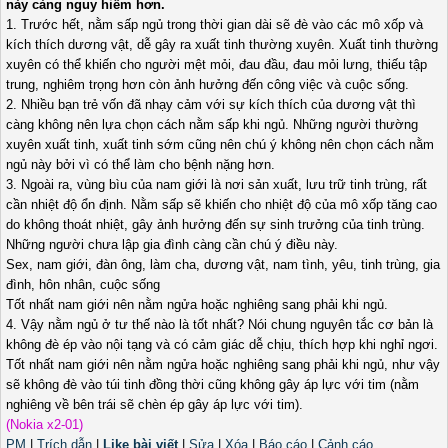
này càng nguy hiểm hơn.
1. Trước hết, nằm sấp ngủ trong thời gian dài sẽ đè vào các mô xốp và
kích thích dương vật, dễ gây ra xuất tinh thường xuyên. Xuất tinh thường
xuyên có thể khiến cho người mệt mỏi, đau đầu, đau mỏi lưng, thiếu tập
trung, nghiêm trọng hơn còn ảnh hưởng đến công việc và cuộc sống.
2. Nhiều bạn trẻ vốn đã nhạy cảm với sự kích thích của dương vật thì
càng không nên lựa chọn cách nằm sấp khi ngủ. Những người thường
xuyên xuất tinh, xuất tinh sớm cũng nên chú ý không nên chọn cách nằm
ngủ này bởi vì có thể làm cho bệnh nặng hơn.
3. Ngoài ra, vùng bìu của nam giới là nơi sản xuất, lưu trữ tinh trùng, rất
cần nhiệt độ ổn định. Nằm sấp sẽ khiến cho nhiệt độ của mô xốp tăng cao
do không thoát nhiệt, gây ảnh hưởng đến sự sinh trưởng của tinh trùng.
Những người chưa lập gia đình càng cần chú ý điều này.
Sex, nam giới, đàn ông, làm cha, dương vật, nam tình, yêu, tinh trùng, gia
đình, hôn nhân, cuộc sống
Tốt nhất nam giới nên nằm ngửa hoặc nghiêng sang phải khi ngủ.
4. Vậy nằm ngủ ở tư thế nào là tốt nhất? Nói chung nguyên tắc cơ bản là
không đè ép vào nội tạng và có cảm giác dễ chịu, thích hợp khi nghỉ ngơi.
Tốt nhất nam giới nên nằm ngửa hoặc nghiêng sang phải khi ngủ, như vậy
sẽ không đè vào túi tinh đồng thời cũng không gây áp lực với tim (nằm
nghiêng về bên trái sẽ chèn ép gây áp lực với tim).
(Nokia x2-01)
PM
|
Trích dẫn
|
Like bài viết
|
Sửa
|
Xóa
|
Báo cáo
|
Cảnh cáo