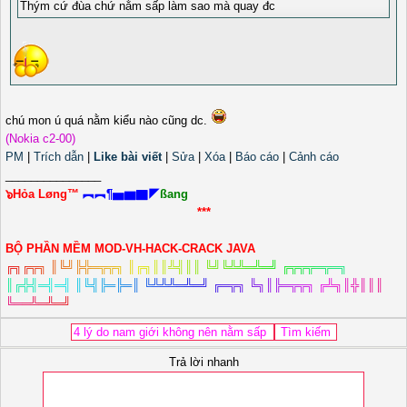
Thým cứ đùa chứ nằm sấp làm sao mà quay đc
chú mon ú quá nằm kiểu nào cũng dc.
(Nokia c2-00)
PM
|
Trích dẫn
|
Like bài viết
|
Sửa
|
Xóa
|
Báo cáo
|
Cảnh cáo
_______________
๖Hỏa Løng™
︻︻¶▅▆▇◤
ßang
***
BỘ PHẦN MỀM MOD-VH-HACK-CRACK JAVA
╔
╗
╔
╦
╗
║
╚
╝
╠
╬
═
╦
╦
╗
║
╔
╗
║
║
╩
╣
║
║
╚
╝
╚
╩
╩
═
╩
═
╝
╔
╦
╦
╦
═
╦
═
╗
║
╔
╬
╣
═
╣
═
╣
║
╚
╣
╠
═
╠
═
║
╚
╩
╩
╩
═
╩
═
╝
╔
═
╦
╗
╚
╗
║
╠
═
╦
╦
╗
╔
╩
╗
║
╬
║
║
║
╚
═
═
╩
═
╩
═
╝
Trả lời nhanh