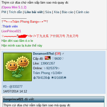
Thým cứ đùa chứ nằm sấp làm sao mà quay đc
(Opera Mini 5.1.2)
PM
|
Trích dẫn
|
Like bài viết
|
Sửa
|
Xóa
|
Báo cáo
|
Cảnh cáo
_______________
†™•—»Trảm Phong Bang«—•™†
LionPrince021
☆︻︻︻︻¶▅▆▇◤<br />丁九太瓜 ア什回刀号 乃太刀号
Hận đời sao lắm é.o le
Hận mình sao lạ kute thế này
Doramon97hd
(
Off
) ♂️
Cấp độ:
♡9600♡
Like:
1390
/
1357
Online:
✨92/5379✨
Trảm Phong
⚡1/249⚡
🩸79/4139🩸
🌟0/1695🌟
#3
-
@333277
14/07/2014 14:12
lionprince021
đã viết:
Thým cứ đùa chứ nằm sấp làm sao mà quay đc