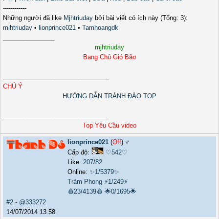
------------
Những người đã like
Mjhtriuday
bởi bài viết có ích này (Tổng: 3):
mihtriuday
•
lionprince021
•
Tamhoangdk
_______________
mjhtriuday
Bang Chủ Gió Bão
_______________________________
CHÚ Ý
HƯỚNG DẪN TRÁNH ĐÀO TOP
_______________________________
Top Yêu Cầu video
lionprince021
(
Off
) ♂️
Cấp độ:
♡542♡
Like:
207
/
82
Online:
✨1/5379✨
Trảm Phong
⚡1/249⚡
🩸23/4139🩸
🌟0/1695🌟
#2
-
@333272
14/07/2014 13:58