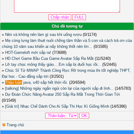
Chủ đề tương tự
»
Nên và không nên làm gì sau khi uống rượu
(0/1174)
»
Mẹ còng lưng làm thuê nuôi chồng tâm thần và 5 con và cách trả ơn của
chúng 10 năm sau khiến ai nấy không thốt nên lời…
(0/1585)
»
HOT-Gameloft mới sắp ra!
(7/3688)
»
HD Chơi Game Bầu Cua Game Avatar Sắp Ra Mắt
(11/5240)
»
Lỡ tay chọc mông thầy giáo... Em sắp bị đuổi học rồi...
(5/2445)
»
Chúc Sĩ Tử MWAP Thành Công Rực Rỡ trong mùa thi tốt nghiệp THPT,
Đại học - Cao đẳng sắp tới
(3/2501)
»
Thảo luận
java, s40 sắp hết thời rồi.
(20/6594)
»
[talking] Những ngày ngắn ngủi còn lại của người sắp đi lính...
(14/5783)
»
Dự Đoán Chức Năng Avatar 250 Sắp Ra Mắt Trong Thời Gian Tới
(0/1549)
»
[Giải trí] Nhạc Chế Dành Cho Ai Sắp Thi Học Kì Giống Mình
(14/5386)
Trang chủ