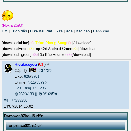
(Nokia 2690)
PM
|
Trích dẫn
|
Like bài viết
|
Sửa
|
Xóa
|
Báo cáo
|
Cảnh cáo
_______________
[download=blue]
o0o
Trảm Phong Bang
o0o
[/download]
[download=red]
o0o
Tạp Chí Android Game
o0o
[/download]
[download=green]
o0o
Lều Báo Android
o0o
[/download]
Hieukissyou
(
Off
) ♂️
Cấp độ:
♡3773♡
Like:
829
/
3701
Online:
✨12/5379✨
Hỏa Løng
⚡4/123⚡
🩸262/4139🩸
🌟0/1695🌟
#4
-
@333280
14/07/2014 15:02
Doramon97hd
đã viết:
lionprince021
đã viết: