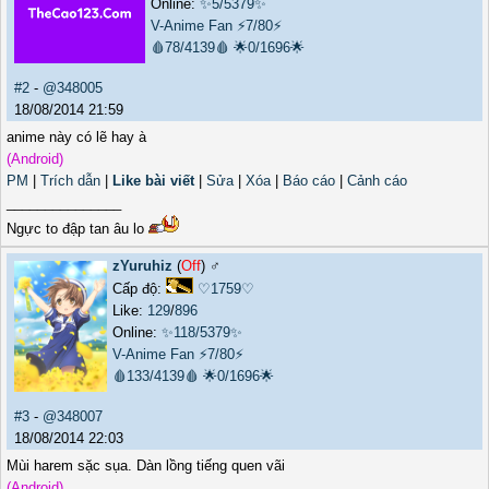
Online:
✨5/5379✨
V-Anime Fan
⚡7/80⚡
🩸78/4139🩸
🌟0/1696🌟
#2
-
@348005
18/08/2014 21:59
anime này có lẽ hay à
(Android)
PM
|
Trích dẫn
|
Like bài viết
|
Sửa
|
Xóa
|
Báo cáo
|
Cảnh cáo
_______________
Ngực to đập tan âu lo
zYuruhiz
(
Off
) ♂️
Cấp độ:
♡1759♡
Like:
129
/
896
Online:
✨118/5379✨
V-Anime Fan
⚡7/80⚡
🩸133/4139🩸
🌟0/1696🌟
#3
-
@348007
18/08/2014 22:03
Mùi harem sặc sụa. Dàn lồng tiếng quen vãi
(Android)