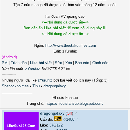
Tập 7 của manga đã được xuất bản vào tháng 12 năm ngoái.
Hai đoạn PV quảng cáo:
<---Nội dung đã được ẩn--->
Bạn cần ấn
Like bài viết
để xem nội dung này !!!
<---Nội dung đã được ẩn--->
Ngồn:
http://www.theotakutimes.com
Edit: zYuruhiz
(Android)
PM
|
Trích dẫn
|
Like bài viết
|
Sửa
|
Xóa
|
Báo cáo
|
Cảnh cáo
Sửa lần cuối:
zYuruhiz
18/08/2014 21:56
------------
Những người đã like
zYuruhiz
bởi bài viết có ích này (Tổng: 3):
Sherlockholmes
•
Tibu
•
dragongalaxy
_______________
HLouis Fansub
Trang chủ:
https://hlouisfansub.blogspot.com/
dragongalaxy
(
Off
) ♂️
Cấp độ:
♡1480♡
Like:
378
/
172