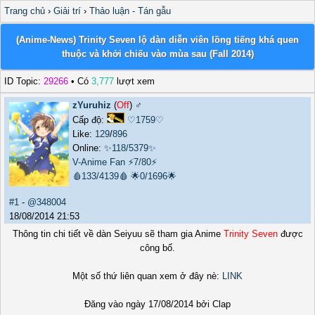
Trang chủ
›
Giải trí
›
Thảo luận - Tán gẫu
(Anime-News) Trinity Seven lộ dàn diễn viên lồng tiếng khá quen
thuộc và khởi chiếu vào mùa sau (Fall 2014)
ID Topic:
29266
• Có
3,777
lượt xem
zYuruhiz
(
Off
) ♂️
Cấp độ:
♡1759♡
Like:
129
/
896
Online:
✨118/5379✨
V-Anime Fan
⚡7/80⚡
🩸133/4139🩸
🌟0/1696🌟
#1
-
@348004
18/08/2014 21:53
Thông tin chi tiết về dàn Seiyuu sẽ tham gia Anime
Trinity Seven
được
công bố.
Một số thứ liên quan xem ở đây nè:
LINK
Đăng vào ngày 17/08/2014 bởi Clap