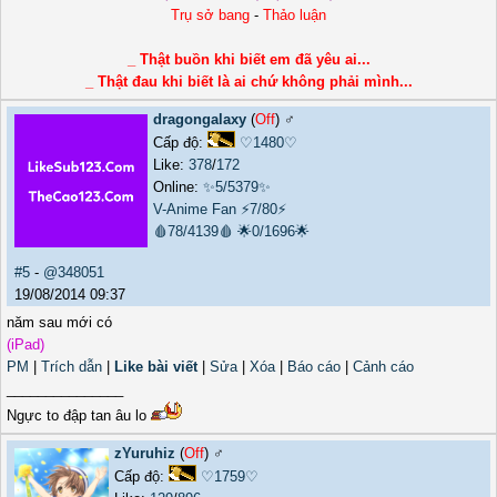
Trụ sở bang
-
Thảo luận
_ Thật buồn khi biết em đã yêu ai...
_ Thật đau khi biết là ai chứ không phải mình...
dragongalaxy
(
Off
) ♂️
Cấp độ:
♡1480♡
Like:
378
/
172
Online:
✨5/5379✨
V-Anime Fan
⚡7/80⚡
🩸78/4139🩸
🌟0/1696🌟
#5
-
@348051
19/08/2014 09:37
năm sau mới có
(iPad)
PM
|
Trích dẫn
|
Like bài viết
|
Sửa
|
Xóa
|
Báo cáo
|
Cảnh cáo
_______________
Ngực to đập tan âu lo
zYuruhiz
(
Off
) ♂️
Cấp độ:
♡1759♡