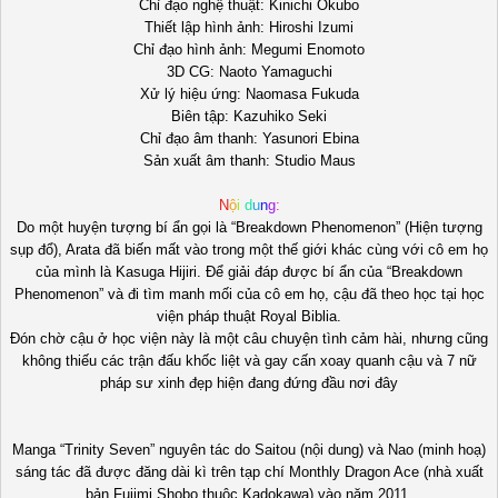
Chỉ đạo nghệ thuật: Kinichi Okubo
Thiết lập hình ảnh: Hiroshi Izumi
Chỉ đạo hình ảnh: Megumi Enomoto
3D CG: Naoto Yamaguchi
Xử lý hiệu ứng: Naomasa Fukuda
Biên tập: Kazuhiko Seki
Chỉ đạo âm thanh: Yasunori Ebina
Sản xuất âm thanh: Studio Maus
N
ộ
i
d
u
n
g
:
Do một huyện tượng bí ẩn gọi là “Breakdown Phenomenon” (Hiện tượng
sụp đổ), Arata đã biến mất vào trong một thế giới khác cùng với cô em họ
của mình là Kasuga Hijiri. Để giải đáp được bí ẩn của “Breakdown
Phenomenon” và đi tìm manh mối của cô em họ, cậu đã theo học tại học
viện pháp thuật Royal Biblia.
Đón chờ cậu ở học viện này là một câu chuyện tình cảm hài, nhưng cũng
không thiếu các trận đấu khốc liệt và gay cấn xoay quanh cậu và 7 nữ
pháp sư xinh đẹp hiện đang đứng đầu nơi đây
Manga “Trinity Seven” nguyên tác do Saitou (nội dung) và Nao (minh hoạ)
sáng tác đã được đăng dài kì trên tạp chí Monthly Dragon Ace (nhà xuất
bản Fujimi Shobo thuộc Kadokawa) vào năm 2011.