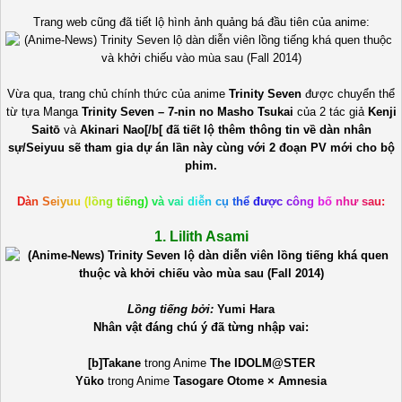
Trang web cũng đã tiết lộ hình ảnh quảng bá đầu tiên của anime:
Vừa qua, trang chủ chính thức của anime
Trinity Seven
được chuyển thể
từ tựa Manga
Trinity Seven – 7-nin no Masho Tsukai
của 2 tác giả
Kenji
Saitō
và
Akinari Nao[/b[ đã tiết lộ thêm thông tin về dàn nhân
sự/Seiyuu sẽ tham gia dự án lần này cùng với 2 đoạn PV mới cho bộ
phim.
D
à
n
S
e
i
y
u
u
(
l
ồ
n
g
t
i
ế
n
g
)
v
à
v
a
i
d
i
ễ
n
c
ụ
t
h
ể
đ
ư
ợ
c
c
ô
n
g
b
ố
n
h
ư
s
a
u
:
1. Lilith Asami
Lồng tiếng bởi:
Yumi Hara
Nhân vật đáng chú ý đã từng nhập vai:
[b]Takane
trong Anime
The IDOLM@STER
Yūko
trong Anime
Tasogare Otome × Amnesia