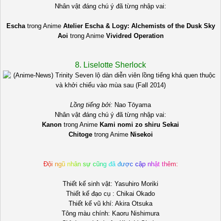
Nhân vật đáng chú ý đã từng nhập vai:
Escha
trong Anime
Atelier Escha & Logy: Alchemists of the Dusk Sky
Aoi
trong Anime
Vividred Operation
8. Liselotte Sherlock
Lồng tiếng bởi:
Nao Tōyama
Nhân vật đáng chú ý đã từng nhập vai:
Kanon
trong Anime
Kami nomi zo shiru Sekai
Chitoge
trong Anime
Nisekoi
Đ
ộ
i
n
g
ũ
n
h
â
n
s
ự
c
ũ
n
g
đ
ã
đ
ư
ợ
c
c
ậ
p
n
h
ậ
t
t
h
ê
m
:
Thiết kế sinh vật: Yasuhiro Moriki
Thiết kế đạo cụ : Chikai Okado
Thiết kế vũ khí: Akira Otsuka
Tông màu chính: Kaoru Nishimura