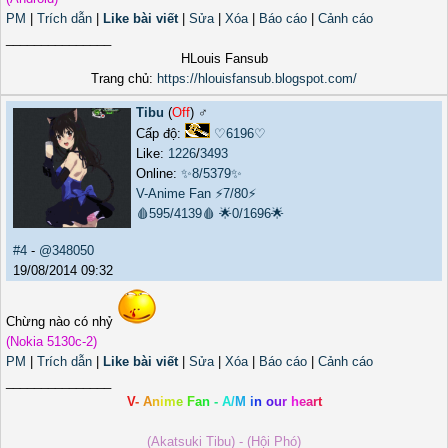
PM
|
Trích dẫn
|
Like bài viết
|
Sửa
|
Xóa
|
Báo cáo
|
Cảnh cáo
_______________
HLouis Fansub
Trang chủ:
https://hlouisfansub.blogspot.com/
Tibu
(
Off
) ♂️
Cấp độ:
♡6196♡
Like:
1226
/
3493
Online:
✨8/5379✨
V-Anime Fan
⚡7/80⚡
🩸595/4139🩸
🌟0/1696🌟
#4
-
@348050
19/08/2014 09:32
Chừng nào có nhỷ
(Nokia 5130c-2)
PM
|
Trích dẫn
|
Like bài viết
|
Sửa
|
Xóa
|
Báo cáo
|
Cảnh cáo
_______________
V
-
A
n
i
m
e
F
a
n
-
A
/
M
i
n
o
u
r
h
e
a
r
t
(Akatsuki Tibu) - (Hội Phó)