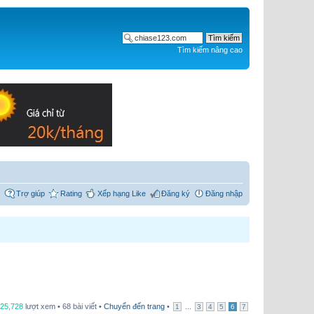
Tìm kiếm nâng cao
Trợ giúp
Rating
Xếp hạng Like
Đăng ký
Đăng nhập
25,728
lượt xem • 68 bài viết •
Chuyển đến trang
•
...
1
3
4
5
6
7