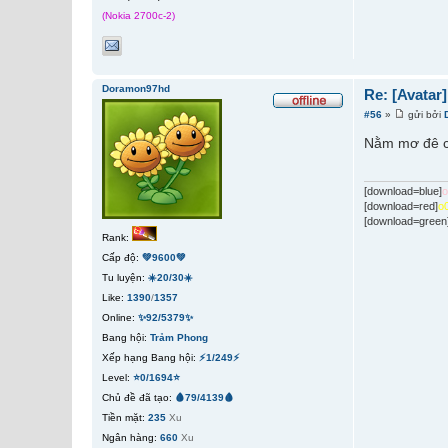
(Nokia 2700c-2)
Doramon97hd
Re: [Avatar
#56
»
gửi bởi
Nằm mơ đê ch
[download=blue]
[download=red]
o
[download=green
Rank:
Cấp độ:
💚9600💚
Tu luyện:
☀️20/30☀️
Like:
1390
/
1357
Online:
✨92/5379✨
Bang hội:
Trảm Phong
Xếp hạng Bang hội:
⚡1/249⚡
Level:
⭐0/1694⭐
Chủ đề đã tạo:
🩸79/4139🩸
Tiền mặt:
235
Xu
Ngân hàng:
660
Xu