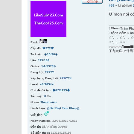
#55
»
gửi bởi
Ừ mon nói có
†™•—»Trảm Ph
Thành viên: D ân
☆°。。☆°。。☆
☆°。。☆☆
Rank:
︻︻︻︻¶▅▆▇
Cấp độ:
💚972💚
丁九太瓜 ア什回
Tu luyện:
☀️10/30☀️
Like:
119
/
186
Online:
✨1/5379✨
Bang hội:
?????
Xếp hạng Bang hội:
⚡??/??⚡
Level:
⭐0/1694⭐
Chủ đề đã tạo:
🩸67/4139🩸
Tiền mặt:
0
Xu
Nhóm:
Thành viên
Danh hiệu:
⚝Bất Diệt Tâm Pháp⚝
Giới tính:
Ngày tham gia:
22/06/2012 02:11
Đến từ:
Dĩ An,Bình Dương
Số điện thoại:
113114115116