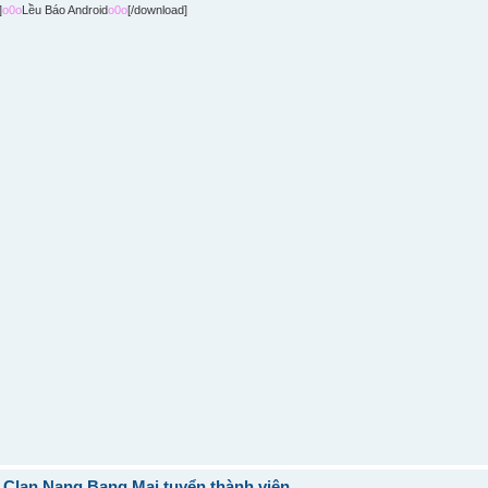
]
o0o
Lều Báo Android
o0o
[/download]
] Clan Nang Bang Mai tuyển thành viên