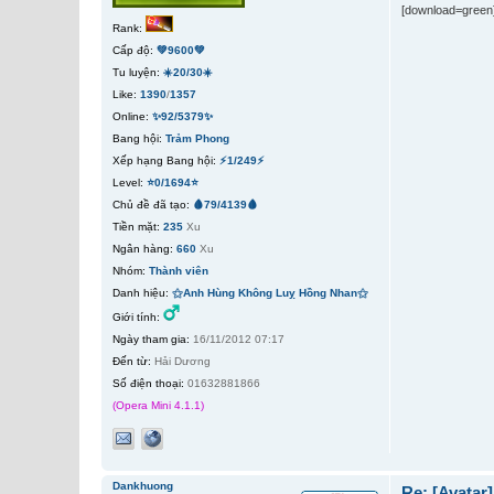
[download=green
Rank:
Cấp độ:
💚9600💚
Tu luyện:
☀️20/30☀️
Like:
1390
/
1357
Online:
✨92/5379✨
Bang hội:
Trảm Phong
Xếp hạng Bang hội:
⚡1/249⚡
Level:
⭐0/1694⭐
Chủ đề đã tạo:
🩸79/4139🩸
Tiền mặt:
235
Xu
Ngân hàng:
660
Xu
Nhóm:
Thành viên
Danh hiệu:
⚝Anh Hùng Không Luỵ Hồng Nhan⚝
Giới tính:
Ngày tham gia:
16/11/2012 07:17
Đến từ:
Hải Dương
Số điện thoại:
01632881866
(Opera Mini 4.1.1)
Dankhuong
Re: [Avatar