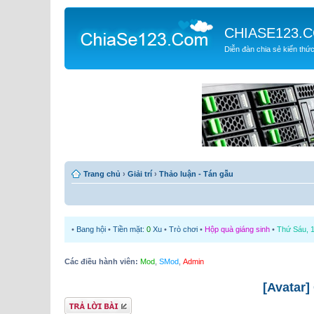
CHIASE123.
Diễn đàn chia sẻ kiến thứ
Trang chủ
›
Giải trí
›
Thảo luận - Tán gẫu
•
Bang hội
•
Tiền mặt:
0
Xu
•
Trò chơi
•
Hộp quà giáng sinh
•
Thứ Sáu, 1
Các điều hành viên:
Mod
,
SMod
,
Admin
[Avatar]
Gửi bài trả lời