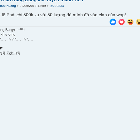
Dankhuong
» 02/06/2013 12:09 »
@229834
 lí! Phải chi 500k xu với 50 lượng đó mình đó vào clan của wap!
ong Bang«—•™†
 kh ư ơ ng
°。。☆☆°。。☆°。。
◤
刀号 乃太刀号