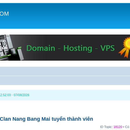
COM
c
2:52:03 - 07/08/2026
 Clan Nang Bang Mai tuyển thành viên
ID Topic:
18120
• Có