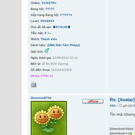
Online:
✨1/5379✨
Bang hội:
?????
Xếp hạng Bang hội:
⚡??/??⚡
Level:
⭐0/1694⭐
Chủ đề đã tạo:
🩸67/4139🩸
Tiền mặt:
0
Xu
Nhóm:
Thành viên
Danh hiệu:
⚝Bất Diệt Tâm Pháp⚝
Giới tính:
Ngày tham gia:
22/06/2012 02:11
Đến từ:
Dĩ An,Bình Dương
Số điện thoại:
113114115116
(Nokia 2700c-2)
Doramon97hd
Re: [Avatar
#54
»
gửi bởi
Tin mà nhưng
[download=blue]
[download=red]
o