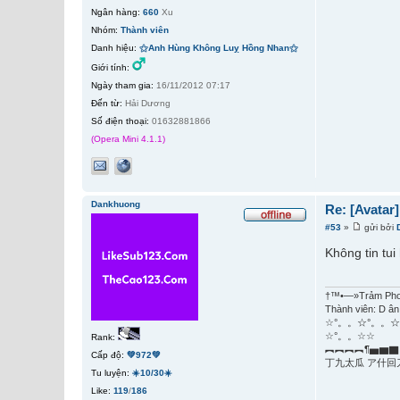
Ngân hàng:
660
Xu
Nhóm:
Thành viên
Danh hiệu:
⚝Anh Hùng Không Luỵ Hồng Nhan⚝
Giới tính:
Ngày tham gia:
16/11/2012 07:17
Đến từ:
Hải Dương
Số điện thoại:
01632881866
(Opera Mini 4.1.1)
Dankhuong
Re: [Avatar
#53
»
gửi bởi
Không tin tu
†™•—»Trảm Ph
Thành viên: D ân
☆°。。☆°。。☆
☆°。。☆☆
Rank:
︻︻︻︻¶▅▆▇
Cấp độ:
💚972💚
丁九太瓜 ア什回
Tu luyện:
☀️10/30☀️
Like:
119
/
186