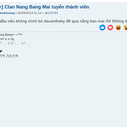
r] Clan Nang Bang Mai tuyển thành viên
Dankhuong
» 02/06/2013 11:14 »
@229793
âu nếu không mình bỏ dauantheky để qua nắng ban mai rồi! Không tin
ong Bang«—•™†
 kh ư ơ ng
°。。☆☆°。。☆°。。
◤
刀号 乃太刀号