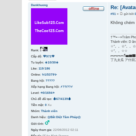
Dankhuong
Re: [Avata
#51
»
gửi bởi
Không chém đ
†™•—»Trảm Ph
Thành viên: D ân
☆°。。☆°。。☆
Rank:
☆°。。☆☆
︻︻︻︻¶▅▆▇
Cấp độ:
💚972💚
丁九太瓜 ア什回
Tu luyện:
☀️10/30☀️
Like:
119
/
186
Online:
✨1/5379✨
Bang hội:
?????
Xếp hạng Bang hội:
⚡??/??⚡
Level:
⭐0/1694⭐
Chủ đề đã tạo:
🩸67/4139🩸
Tiền mặt:
0
Xu
Nhóm:
Thành viên
Danh hiệu:
⚝Bất Diệt Tâm Pháp⚝
Giới tính:
Ngày tham gia:
22/06/2012 02:11
Đến từ:
Dĩ An,Bình Dương