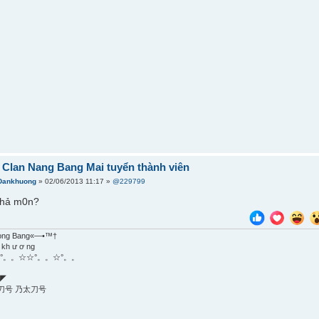
] Clan Nang Bang Mai tuyển thành viên
Dankhuong
» 02/06/2013 11:17 »
@229799
i hả m0n?
ong Bang«—•™†
 kh ư ơ ng
°。。☆☆°。。☆°。。
◤
刀号 乃太刀号