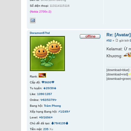
Số điện thoại:
113114115116
(Nokia 2700c-2)
Doramon97hd
Re: [Avatar
#52
»
gửi bởi
Kelamat: Ừ m
Khương:
[download=blue]
[download=red]
o
Rank:
[download=green
Cấp độ:
💚9600💚
Tu luyện:
☀️20/30☀️
Like:
1390
/
1357
Online:
✨92/5379✨
Bang hội:
Trảm Phong
Xếp hạng Bang hội:
⚡1/249⚡
Level:
⭐0/1694⭐
Chủ đề đã tạo:
🩸79/4139🩸
Tiền mặt:
235
Xu