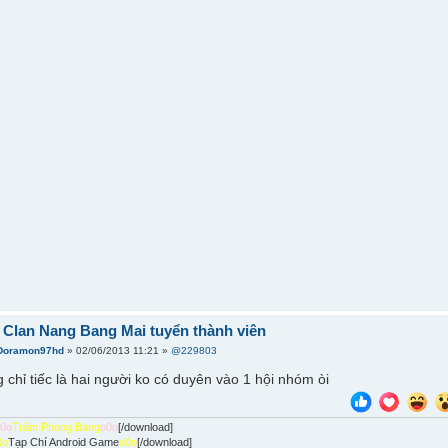
] Clan Nang Bang Mai tuyển thành viên
Doramon97hd
» 02/06/2013 11:21 »
@229803
 chỉ tiếc là hai người ko có duyên vào 1 hội nhóm òi
o0o
Trảm Phong Bang
o0o
[/download]
0o
Tạp Chí Android Game
o0o
[/download]