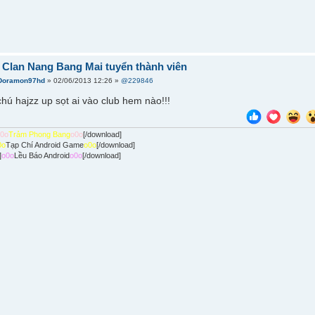
] Clan Nang Bang Mai tuyển thành viên
Doramon97hd
» 02/06/2013 12:26 »
@229846
ú hajzz up sọt ai vào club hem nào!!!
o0o
Trảm Phong Bang
o0o
[/download]
0o
Tạp Chí Android Game
o0o
[/download]
]
o0o
Lều Báo Android
o0o
[/download]