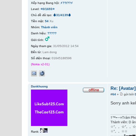
Xếp hạng Bang hội:
⚡??/??⚡
Level:
⭐0/1693⭐
Chủ đề đã tạo:
🩸31/4139🩸
Tiền mặt:
54
Xu
Nhóm:
Thành viên
Danh hiệu:
?????
Giới tính:
Ngày tham gia:
31/05/2012 14:54
Đến từ:
Lam dong
Số điện thoại:
01645186596
(Nokia x2-01)
Dankhuong
Re: [Avatar
#64
»
gửi bởi
Sorry anh ke
†™•—»Trảm Ph
Thành viên: D ân
☆°。。☆°。。☆
☆°。。☆☆
Rank:
︻︻︻︻¶▅▆▇