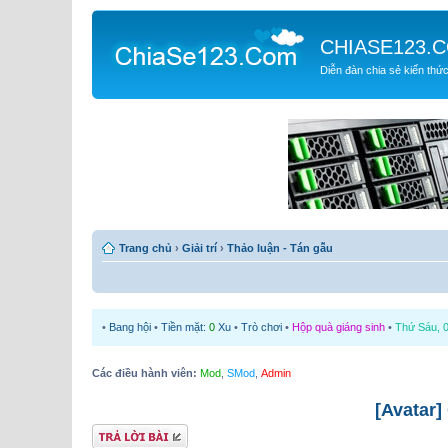
CHIASE123.
Diễn đàn chia sẻ kiến thứ
Trang chủ
›
Giải trí
›
Thảo luận - Tán gẫu
•
Bang hội
•
Tiền mặt:
0
Xu
•
Trò chơi
•
Hộp quà giáng sinh
•
Thứ Sáu, 0
Các điều hành viên:
Mod
,
SMod
,
Admin
[Avatar]
Gửi bài trả lời