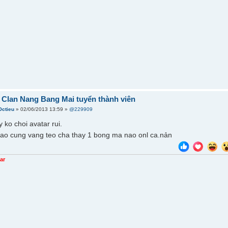
] Clan Nang Bang Mai tuyển thành viên
Octieu
» 02/06/2013 13:59 »
@229909
ko choi avatar rui.
nao cung vang teo cha thay 1 bong ma nao onl ca.nản
ar