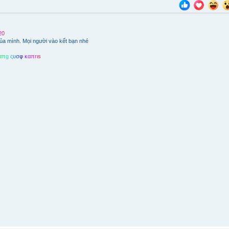
2
0
ủa mình. Mọi người vào kết bạn nhé
α
π
g
ς
υ
σ
φ
κ
α
π
r
ι
s