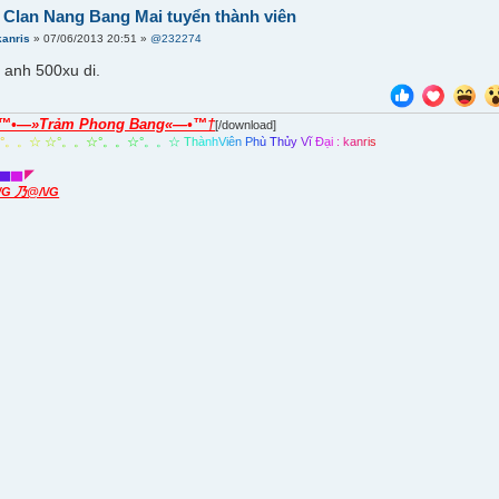
] Clan Nang Bang Mai tuyển thành viên
kanris
» 07/06/2013 20:51 »
@232274
anh 500xu di.
™•—»Trảm Phong Bang«—•™†
[/download]
☆
°
。
。
☆
☆
°
。
。
☆
°
。
。
☆
°
。
。
☆
T
h
à
n
h
V
i
ê
n
P
h
ù
T
h
ủ
y
V
ĩ
Đ
ạ
i
:
k
a
n
r
i
s
▇
▇
◤
\/G 乃@/\/G