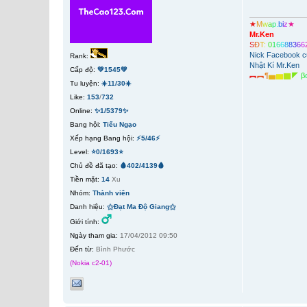
★
M
w
a
p
.
b
i
z
★
Mr.Ken
S
Đ
T
:
0
1
6
6
8
8
3
6
6
Nick Facebook c
Rank:
Nhật Kí Mr.Ken
Cấp độ:
💚1545💚
︻
︻
¶
▅
▆
▇
◤
β
Tu luyện:
☀️11/30☀️
Like:
153
/
732
Online:
✨1/5379✨
Bang hội:
Tiếu Ngạo
Xếp hạng Bang hội:
⚡5/46⚡
Level:
⭐0/1693⭐
Chủ đề đã tạo:
🩸402/4139🩸
Tiền mặt:
14
Xu
Nhóm:
Thành viên
Danh hiệu:
⚝Đạt Ma Độ Giang⚝
Giới tính:
Ngày tham gia:
17/04/2012 09:50
Đến từ:
Bình Phước
(Nokia c2-01)