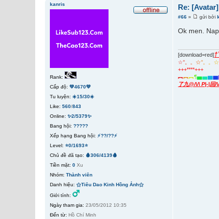
kanris
Re: [Avatar
#66
»
gửi bởi
Ok men. Nap 
†
[download=red]
☆
°
。
。
☆
°
。
。
+++****+++
︻
︻
︻
¶
▅
▅
▆
▆
Rank:
了九@/\/\ P|-|回/
Cấp độ:
💚4670💚
Tu luyện:
☀️15/30☀️
Like:
560
/
843
Online:
✨2/5379✨
Bang hội:
?????
Xếp hạng Bang hội:
⚡??/??⚡
Level:
⭐0/1693⭐
Chủ đề đã tạo:
🩸306/4139🩸
Tiền mặt:
0
Xu
Nhóm:
Thành viên
Danh hiệu:
⚝Tiêu Dao Kinh Hồng Ảnh⚝
Giới tính:
Ngày tham gia:
23/05/2012 10:35
Đến từ:
Hồ Chí Minh