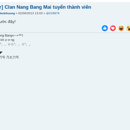
r] Clan Nang Bang Mai tuyển thành viên
Dankhuong
» 02/06/2013 13:03 »
@229879
ước đây!
ong Bang«—•™†
 kh ư ơ ng
°。。☆☆°。。☆°。。
◤
刀号 乃太刀号