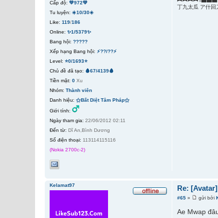
Cấp độ:
💚972💚
丁九太瓜 ア什回
Tu luyện:
☀️10/30☀️
Like:
119
/
186
Online:
✨1/5379✨
Bang hội:
?????
Xếp hạng Bang hội:
⚡??/??⚡
Level:
⭐0/1693⭐
Chủ đề đã tạo:
🩸67/4139🩸
Tiền mặt:
0
Xu
Nhóm:
Thành viên
Danh hiệu:
⚝Bất Diệt Tâm Pháp⚝
Giới tính:
Ngày tham gia:
22/06/2012 02:11
Đến từ:
Dĩ An,Bình Dương
Số điện thoại:
113114115116
(Nokia 2700c-2)
Kelamat97
Re: [Avatar
#65
»
gửi bởi
Ae Mwap đâu.