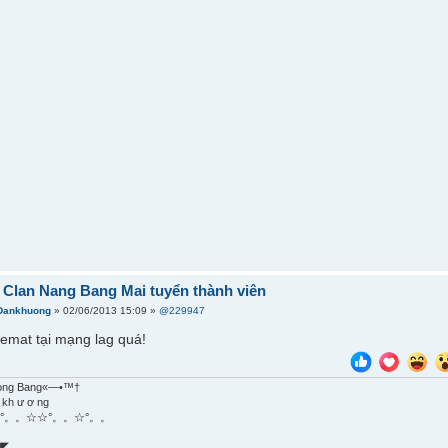
] Clan Nang Bang Mai tuyển thành viên
Dankhuong
» 02/06/2013 15:09 »
@229947
lemat tại mạng lag quá!
ong Bang«—•™†
 kh ư ơ ng
°。。☆☆°。。☆°。。
◤