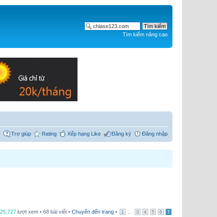
Tìm kiếm nâng cao
Trợ giúp
Rating
Xếp hạng Like
Đăng ký
Đăng nhập
25,727
lượt xem • 68 bài viết •
Chuyển đến trang
•
...
1
3
4
5
6
7