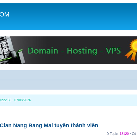
COM
c
0:22:50 - 07/08/2026
 Clan Nang Bang Mai tuyển thành viên
ID Topic:
18120
• Có