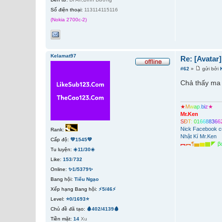
Số điện thoại:
113114115116
(Nokia 2700c-2)
Kelamat97
Re: [Avatar
#62
»
gửi bởi
Chả thấy ma 
★
M
w
a
p
.
b
i
z
★
Mr.Ken
S
Đ
T
:
0
1
6
6
8
8
3
6
6
Nick Facebook c
Rank:
Nhật Kí Mr.Ken
Cấp độ:
💚1545💚
︻
︻
¶
▅
▆
▇
◤
β
Tu luyện:
☀️11/30☀️
Like:
153
/
732
Online:
✨1/5379✨
Bang hội:
Tiếu Ngạo
Xếp hạng Bang hội:
⚡5/46⚡
Level:
⭐0/1693⭐
Chủ đề đã tạo:
🩸402/4139🩸
Tiền mặt:
14
Xu