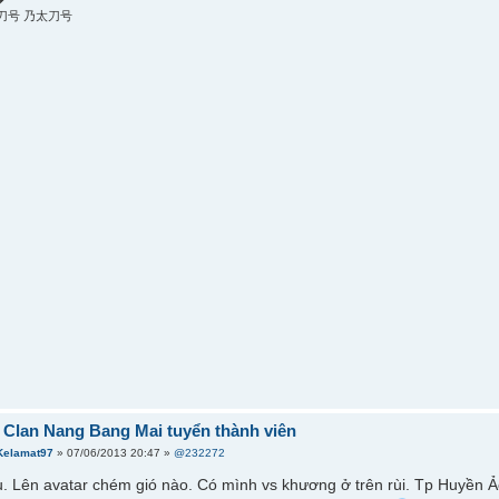
刀号 乃太刀号
] Clan Nang Bang Mai tuyển thành viên
Kelamat97
» 07/06/2013 20:47 »
@232272
 Lên avatar chém gió nào. Có mình vs khương ở trên rùi. Tp Huyền Ả