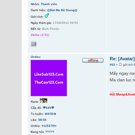
Nhóm:
Thành viên
Danh hiệu:
⚝Đạt Ma Độ Giang⚝
Giới tính:
Ngày tham gia:
17/04/2012 09:50
Đến từ:
Bình Phước
(Nokia c2-01)
Octieu
Re: [Avatar
#63
»
gửi bởi
Mấy ngay nay 
Ma clan luc 
Hội Mwap&Avat
Rank:
Cấp độ:
💚545💚
Tu luyện:
☀️8/30☀️
Like:
58
/
36
Online:
✨1/5379✨
Bang hội:
?????