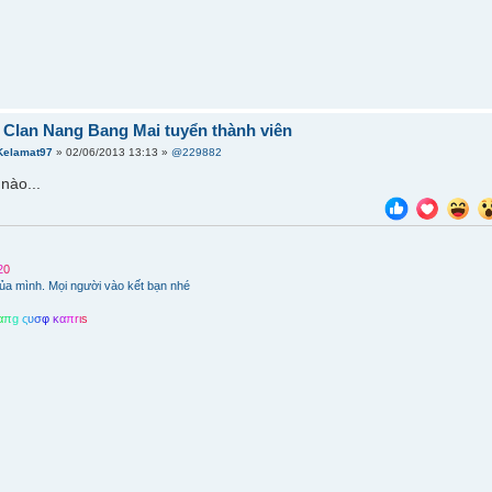
] Clan Nang Bang Mai tuyển thành viên
Kelamat97
» 02/06/2013 13:13 »
@229882
nào...
2
0
ủa mình. Mọi người vào kết bạn nhé
α
π
g
ς
υ
σ
φ
κ
α
π
r
ι
s