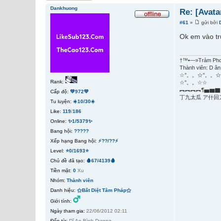
Dankhuong
Re: [Avata
#61
»
gửi bởi
Ok em vào tr
†™•—»Trảm Ph
Thành viên: D ân
☆°。。☆°。。☆
Rank:
☆°。。☆☆
︻︻︻︻¶▅▆▇
Cấp độ:
💚972💚
丁九太瓜 ア什回
Tu luyện:
☀️10/30☀️
Like:
119
/
186
Online:
✨1/5379✨
Bang hội:
?????
Xếp hạng Bang hội:
⚡??/??⚡
Level:
⭐0/1693⭐
Chủ đề đã tạo:
🩸67/4139🩸
Tiền mặt:
0
Xu
Nhóm:
Thành viên
Danh hiệu:
⚝Bất Diệt Tâm Pháp⚝
Giới tính:
Ngày tham gia:
22/06/2012 02:11
Đến từ:
Dĩ An,Bình Dương