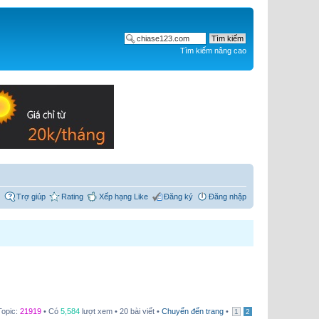
Tìm kiếm nâng cao
Trợ giúp
Rating
Xếp hạng Like
Đăng ký
Đăng nhập
Topic:
21919
• Có
5,584
lượt xem • 20 bài viết •
Chuyển đến trang
•
1
2