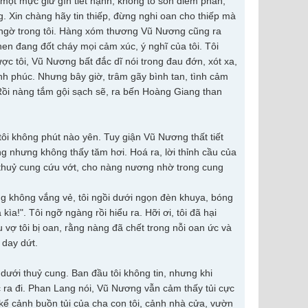
ếp một mực giữ gìn tiết hạnh, không tô son điểm phấn,
. Xin chàng hãy tin thiếp, đừng nghi oan cho thiếp mà
hi ngờ trong tôi. Hàng xóm thương Vũ Nương cũng ra
en đang đốt cháy mọi cảm xúc, ý nghĩ của tôi. Tôi
ợc tôi, Vũ Nương bất đắc dĩ nói trong đau đớn, xót xa,
h phúc. Nhưng bây giờ, trâm gãy bình tan, tình cảm
ồi nàng tắm gội sạch sẽ, ra bến Hoàng Giang than
tôi không phút nào yên. Tuy giận Vũ Nương thất tiết
ng nhưng không thấy tăm hơi. Hoá ra, lời thỉnh cầu của
i thuỷ cung cứu vớt, cho nàng nương nhờ trong cung
g không vắng vẻ, tôi ngồi dưới ngọn đèn khuya, bóng
 kìa!". Tôi ngỡ ngàng rồi hiểu ra. Hỡi ơi, tôi đã hại
u vợ tôi bị oan, rằng nàng đã chết trong nỗi oan ức và
 day dứt.
dưới thuỷ cung. Ban đầu tôi không tin, nhưng khi
úc ra đi. Phan Lang nói, Vũ Nương vẫn cảm thấy tủi cực
ể cảnh buồn tủi của cha con tôi, cảnh nhà cửa, vườn