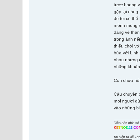
tược hoang v
gặp lại nàng.
để tôi có th
mênh mông só
dáng vẻ thanh
trong ánh nế
thiết, chới 
hứa với Linh
nhau nhưng c
những khoản
Còn chưa hết
Câu chuyện c
mọi người đừ
vào những bi
Diễn đàn chia sẻ 
K
E
T
N
O
I
1
2
3
.
C
O
Ấn hiện ra để xe