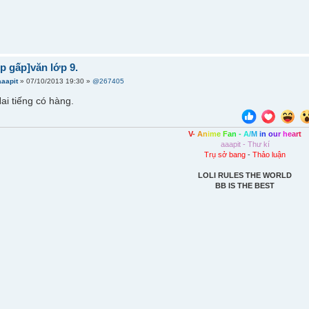
úp gấp]văn lớp 9.
aaapit
» 07/10/2013 19:30 »
@267405
ai tiếng có hàng.
V
-
A
n
i
m
e
F
a
n
-
A
/
M
i
n
o
u
r
h
e
a
r
t
aaapit - Thư kí
Trụ sở bang
-
Thảo luận
LOLI RULES THE WORLD
BB IS THE BEST