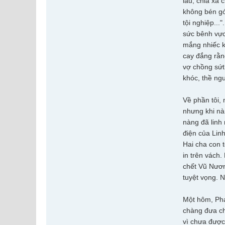
lâu, chia xa 
không bén gó
tội nghiệp..
sức bênh vực
mắng nhiếc k
cay đắng rằn
vợ chồng sứt
khóc, thề ng
Về phần tôi,
nhưng khi nàn
nàng đã linh
điện của Linh
Hai cha con 
in trên vách.
chết Vũ Nương
tuyệt vọng. N
Một hôm, Pha
chàng đưa chi
vì chưa được