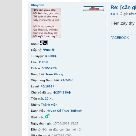
Xboybnx
Re: [cần g
#11
»
gửi bởi
Hèm,zậy thỳ c
FACEBOOK
Rank:
Cấp độ:
💚883💚
Tu luyện:
☀️9/30☀️
Like:
110
/
58
Online:
✨1/5379✨
Bang hội:
Trảm Phong
Xếp hạng Bang hội:
⚡1/249⚡
Level:
⭐0/1693⭐
Chủ đề đã tạo:
🩸25/4139🩸
Tiền mặt:
20
Xu
Nhóm:
Thành viên
Danh hiệu:
⚝Vạn Cổ Thực Thiên⚝
Giới tính:
Ngày tham gia:
15/06/2013 15:27
Đến từ:
Đến từ đâu còn lâu mới nói
Số điện thoại:
01675121760