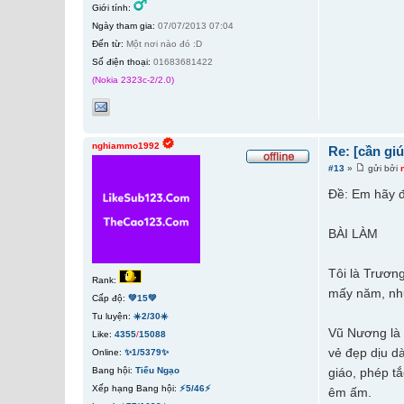
Giới tính:
Ngày tham gia:
07/07/2013 07:04
Đến từ:
Một nơi nào đó :D
Số điện thoại:
01683681422
(Nokia 2323c-2/2.0)
nghiammo1992
Re: [cần gi
#13
»
gửi bởi
Đề: Em hãy đ
BÀI LÀM
Tôi là Trươn
Rank:
mấy năm, như
Cấp độ:
💚15💚
Tu luyện:
☀️2/30☀️
Vũ Nương là 
Like:
4355
/
15088
vẻ đẹp dịu d
Online:
✨1/5379✨
Bang hội:
Tiếu Ngạo
giáo, phép t
Xếp hạng Bang hội:
⚡5/46⚡
êm ấm.