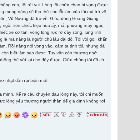
ồng con, tôi rất vui. Lòng tôi chứa chan hi vọng được
ng mong nàng sẽ tha thứ cho lỗi lầm của tôi mà trở về,
 nhiên, Vũ Nương đã trở về. Giữa dòng Hoàng Giang
 ngồi trên chiếc kiệu hoa ấy, mắt phượng mày ngài,
iếc xe cờ tán, võng lọng rực rỡ đầy sông, lung linh
 lệ mà nàng là người chủ lâu đài đó. Tôi vội gọi, khẩn
ẳm. Rồi nàng nói vọng vào, cảm tạ tình tôi, nhưng đã
g còn biết làm sao được. Tuy vẫn còn thương nhớ
hông thể vớt lại cho đầy được. Giữa chúng tôi đã có
ờ nhạt dần rồi biến mất.
ủa mình. Kể ra câu chuyện đau lòng này, tôi chỉ muốn
hực lòng yêu thương người thân để gia đình không rơi