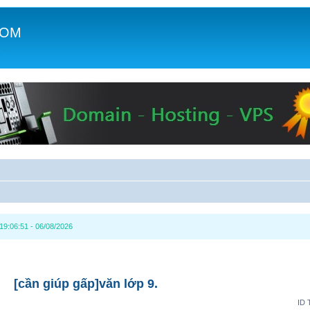
COM
c
9:06:51 - 06/08/2026
[cần giúp gấp]văn lớp 9.
ID 