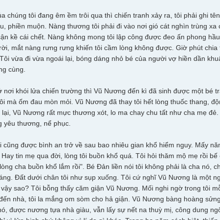
 chúng tôi đang êm ềm trôi qua thì chiến tranh xảy ra, tôi phải ghi tê
âu, phiền muộn. Nàng thương tôi phải đi vào nơi gió cát nghìn trùng xa c
 cận kề cái chết. Nàng không mong tôi lập công được đeo ấn phong hầu
rời, mắt nàng rưng rưng khiến tôi cầm lòng không được. Giờ phút chia t
 Tôi vừa đi vừa ngoái lại, bóng dáng nhỏ bé của người vợ hiền dần kh
ng cùng.
ở nơi khói lửa chiến trường thì Vũ Nương đến kì đã sinh được một bé t
ôi mà ốm đau mòn mỏi. Vũ Nương đã thay tôi hết lòng thuốc thang, độn
lại, Vũ Nương rất mực thương xót, lo ma chay chu tất như cha mẹ đẻ. N
ng yêu thương, nể phục.
ôi cũng được bình an trở về sau bao nhiêu gian khổ hiểm nguy. Mấy 
. Hay tin mẹ qua đời, lòng tôi buồn khổ quá. Tôi hỏi thăm mộ mẹ rồi bế 
 lòng cha buồn khổ lắm rồi". Bé Đản liền nói tôi không phải là cha nó,
áng. Đất dưới chân tôi như sụp xuống. Tôi cứ nghĩ Vũ Nương là một n
vậy sao? Tôi bỗng thấy căm giận Vũ Nương. Mối nghi ngờ trong tôi mỗi
 đến nhà, tôi la mắng om sòm cho hả giận. Vũ Nương bàng hoàng sửng
ó, được nương tựa nhà giàu, vẫn lấy sự nết na thuỳ mị, công dung 