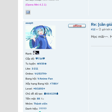
(Opera Mini 4.2.1)
aaapit
Re: [cần gi
#12
»
gửi bởi
Học mãi~~. H
Rank:
Cấp độ:
💚734💚
Tu luyện:
☀️9/30☀️
Like:
3
/
211
Online:
✨1/5379✨
Bang hội:
V-Anime Fan
Xếp hạng Bang hội:
⚡7/80⚡
Level:
⭐0/1693⭐
Chủ đề đã tạo:
🩸66/4139🩸
Tiền mặt:
88
Xu
Nhóm:
Thành viên
Danh hiệu:
?????