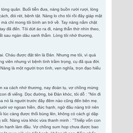
n tòng quân. Buổi tiễn đưa, nàng buồn rười rượi, lòng
ách, đói rét, bệnh tật. Nàng lo cho tôi rồi đây giáp mặt
 mà chỉ mong tôi bình an trở về. Tay nàng nắm chặt
ay đã đến. Tôi dứt áo ra đi, nàng thẫn thờ nhìn theo,
uất sau ngàn dâu xanh thẳm. Lòng tôi nhớ thương,
rai. Cháu được đặt tên là Đản. Nhưng mẹ tôi, vì quá
g viên nhưng vì bệnh tình trầm trọng, cụ đã qua đời.
àng là một người trọn tình, vẹn nghĩa, trọn đạo hiếu
năm xa cách nhớ thương, nay đoàn tụ, vợ chồng mừng
con đi viếng. Dọc đường, bé Đản khóc, tôi dỗ : "Nín đi
 cha nó là người trước đây đêm nào cũng đến bên mẹ.
gười vợ ngoan hiền, đức hạnh, ngờ đâu nàng trở nên
 lúc càng được thổi bùng lên, không có cách gì dập
 sốt. Nàng vừa khóc vừa thanh minh : "Thiếp vốn con
ngôn hạnh làm đầu. Vợ chồng sum họp chưa được bao