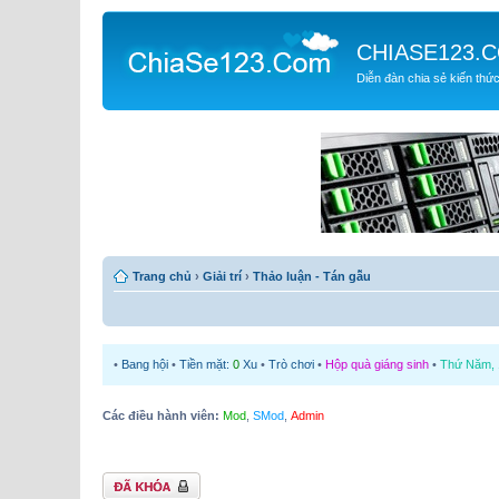
CHIASE123.
Diễn đàn chia sẻ kiến thứ
Trang chủ
›
Giải trí
›
Thảo luận - Tán gẫu
•
Bang hội
•
Tiền mặt:
0
Xu
•
Trò chơi
•
Hộp quà giáng sinh
•
Thứ Năm, 1
Các điều hành viên:
Mod
,
SMod
,
Admin
Chủ đề bị khóa