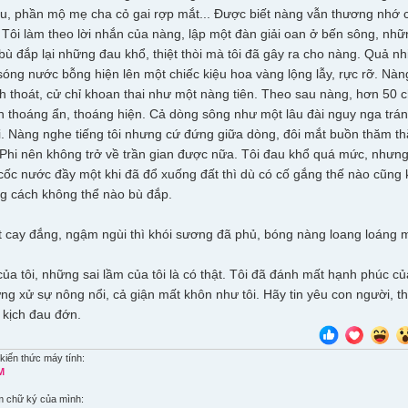
u, phần mộ mẹ cha cỏ gai rợp mắt... Được biết nàng vẫn thương nhớ ch
 Tôi làm theo lời nhắn của nàng, lập một đàn giải oan ở bến sông, nhữ
ể bù đắp lại những đau khổ, thiệt thòi mà tôi đã gây ra cho nàng. Quả
ng nước bỗng hiện lên một chiếc kiệu hoa vàng lộng lẫy, rực rỡ. Nàng
 thoát, cử chỉ khoan thai như một nàng tiên. Theo sau nàng, hơn 50 ch
n thoáng ẩn, thoáng hiện. Cả dòng sông như một lâu đài nguy nga tráng
với. Nàng nghe tiếng tôi nhưng cứ đứng giữa dòng, đôi mắt buồn thăm th
 Phi nên không trở về trần gian được nữa. Tôi đau khổ quá mức, nhưn
ốc nước đầy một khi đã đổ xuống đất thì dù có cố gắng thế nào cũng k
g cách không thể nào bù đắp.
 cay đắng, ngậm ngùi thì khói sương đã phủ, bóng nàng loang loáng m
ủa tôi, những sai lầm của tôi là có thật. Tôi đã đánh mất hạnh phúc c
ng xử sự nông nổi, cả giận mất khôn như tôi. Hãy tin yêu con người, t
 kịch đau đớn.
kiến thức máy tính:
M
m chữ ký của mình: