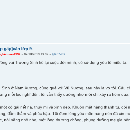
úp gấp]văn lớp 9.
nghiammo1992
» 07/10/2013 19:39 »
@267409
óng vai Trương Sinh kể lại cuộc đời mình, có sử dụng yếu tố miêu tả.
g Sinh ở Nam Xương, cùng quê với Vũ Nương, sau này là vợ tôi. Câu ch
ng mỗi lúc nghĩ đến, tôi vẫn thấy dường như mới chỉ xảy ra hôm qua.
một cô gái nết na, thuỳ mị và xinh đẹp. Khuôn mặt nàng thanh tú, đôi
àng, đằm thắm và phúc hậu. Tôi đem lòng yêu mến nàng nên đã xin mẹ
ắc, nói năng nhỏ nhẹ, một lòng thương chồng, phụng dưỡng mẹ già nên d