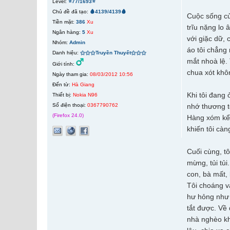
Level:
⭐77/1693⭐
Chủ đề đã tạo:
🩸4139/4139🩸
Cuộc sống của
Tiền mặt:
386
Xu
trĩu nặng lo 
Ngân hàng:
5
Xu
với giặc dữ,
Nhóm:
Admin
áo tôi chẳng 
Danh hiệu:
⚝⚝⚝Truyền Thuyết⚝⚝⚝
mắt nhoà lệ.
Giới tính:
chua xót khô
Ngày tham gia:
08/03/2012 10:56
Đến từ:
Hà Giang
Khi tôi đang 
Thiết bị:
Nokia N96
Số điện thoại:
0367790762
nhớ thương t
(Firefox 24.0)
Hàng xóm kể 
khiến tôi cà
Cuối cùng, t
mừng, tủi tủi
con, bà mất,
Tôi choáng v
hư hỏng như 
tắt được. Về
nhà nghèo kh