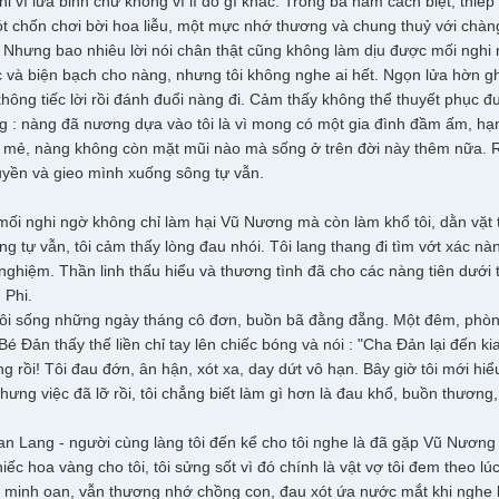
chỉ vì lửa binh chứ không vì lí do gì khác. Trong ba năm cách biệt, thi
t chốn chơi bời hoa liễu, một mực nhớ thương và chung thuỷ với chàng
.". Nhưng bao nhiêu lời nói chân thật cũng không làm dịu được mối ng
 và biện bạch cho nàng, nhưng tôi không nghe ai hết. Ngọn lửa hờn gh
hông tiếc lời rồi đánh đuổi nàng đi. Cảm thấy không thể thuyết phục đư
g : nàng đã nương dựa vào tôi là vì mong có một gia đình đầm ấm, hạn
 mẻ, nàng không còn mặt mũi nào mà sống ở trên đời này thêm nữa. R
uyền và gieo mình xuống sông tự vẫn.
 mối nghi ngờ không chỉ làm hại Vũ Nương mà còn làm khổ tôi, dằn vặt 
g tự vẫn, tôi cảm thấy lòng đau nhói. Tôi lang thang đi tìm vớt xác nà
 nghiệm. Thần linh thấu hiểu và thương tình đã cho các nàng tiên dướ
 Phi.
tôi sống những ngày tháng cô đơn, buồn bã đằng đẵng. Một đêm, phòn
 Bé Đản thấy thế liền chỉ tay lên chiếc bóng và nói : "Cha Đản lại đến kia
 rồi! Tôi đau đớn, ân hận, xót xa, day dứt vô hạn. Bây giờ tôi mới hiể
hưng việc đã lỡ rồi, tôi chẳng biết làm gì hơn là đau khổ, buồn thương,
n Lang - người cùng làng tôi đến kể cho tôi nghe là đã gặp Vũ Nương 
ếc hoa vàng cho tôi, tôi sửng sốt vì đó chính là vật vợ tôi đem theo l
 minh oan, vẫn thương nhớ chồng con, đau xót ứa nước mắt khi nghe k