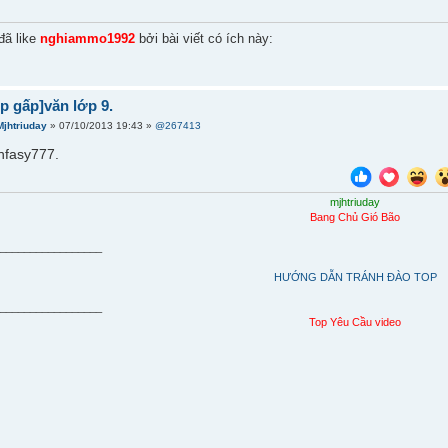
đã like
nghiammo1992
bởi bài viết có ích này:
úp gấp]văn lớp 9.
Mjhtriuday
» 07/10/2013 19:43 »
@267413
nfasy777.
mjhtriuday
Bang Chủ Gió Bão
__________________
HƯỚNG DẪN TRÁNH ĐÀO TOP
__________________
Top Yêu Cầu video