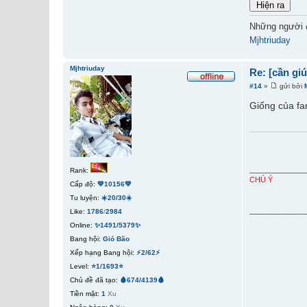
Những người 
Mjhtriuday
Mjhtriuday
Re: [cần gi
#14
»
gửi bởi
Giống của fa
_____________
Rank:
CHÚ Ý
Cấp độ:
💚10156💚
Tu luyện:
☀️20/30☀️
_____________
Like:
1786
/
2984
Online:
✨1491/5379✨
Bang hội:
Gió Bão
Xếp hạng Bang hội:
⚡2/62⚡
Level:
⭐1/1693⭐
Chủ đề đã tạo:
🩸674/4139🩸
Tiền mặt:
1
Xu