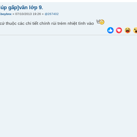
iúp gấp]văn lớp 9.
Xboybnx
» 07/10/2013 19:26 »
@267402
ứ thuộc các chi tiết chính rùi trém nhiệt tình vào