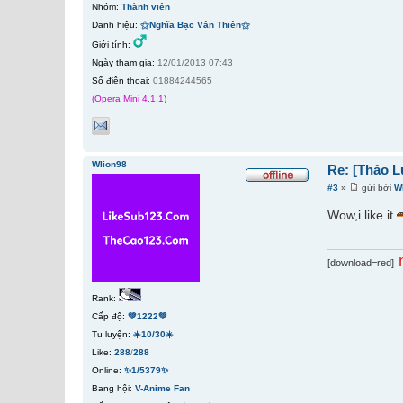
Nhóm:
Thành viên
Danh hiệu:
⚝Nghĩa Bạc Vân Thiên⚝
Giới tính:
Ngày tham gia:
12/01/2013 07:43
Số điện thoại:
01884244565
(Opera Mini 4.1.1)
Wlion98
Re: [Thảo L
#3
»
gửi bởi
W
Wow,i like it
[download=red]
Rank:
Cấp độ:
💚1222💚
Tu luyện:
☀️10/30☀️
Like:
288
/
288
Online:
✨1/5379✨
Bang hội:
V-Anime Fan