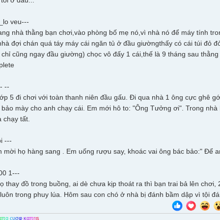
tôi ở đâu...
lo ­veu---
ang nhà thằng bạn chơi,vào phòng bố mẹ nó,vì nhà nó để máy tính trong
hà đợi chán quá táy máy cái ngăn tủ ở đầu giườngthấy có cái túi đỏ đỏ
 chỉ cũng ngay đầu giường) chọc vô đấy 1 cái,thế là 9 tháng sau thằn
plete
 ­--
ớp 5 đi chơi với toàn thanh niên đầu gấu. Đi qua nhà 1 ông cực ghê 
 bảo mày cho anh chạy cái. Em mới hô to: "Ông Tưởng ơi". Trong nhà 
 chạy tất.
 ­---
n mời họ hàng sang . Em uống rượu say, khoác vai ông bác bảo:" Để an
0 ­1---
ọ thay đồ trong buồng, ai dè chưa kịp thoát ra thì bạn trai bả lên chơ
 luôn trong phuy lúa. Hôm sau con chó ở nhà bị đánh bầm dập vì tội đá
α
π
g
ς
υ
σ
φ
κ
α
π
r
ι
s