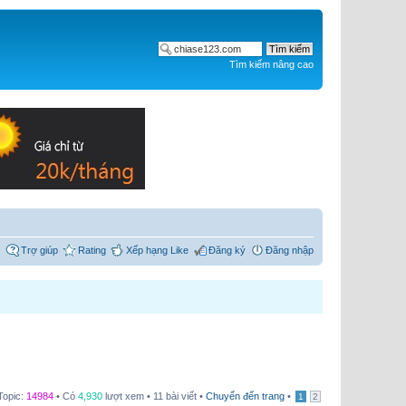
Tìm kiếm nâng cao
Trợ giúp
Rating
Xếp hạng Like
Đăng ký
Đăng nhập
Topic:
14984
• Có
4,930
lượt xem • 11 bài viết •
Chuyển đến trang
•
1
2