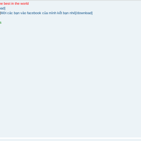
e best in the world
oad]
]
Mời các bạn vào facebook của mình kết bạn nhé[/download]
s