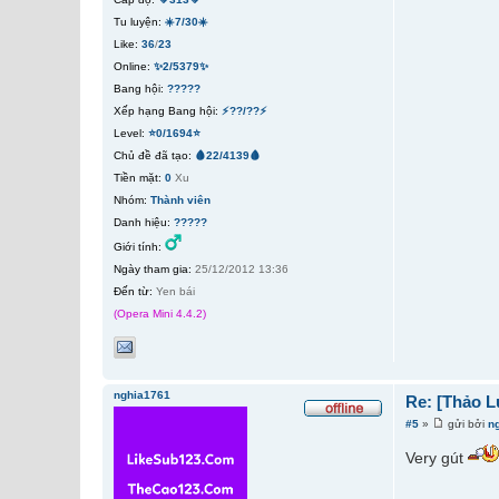
Tu luyện:
☀️7/30☀️
Like:
36
/
23
Online:
✨2/5379✨
Bang hội:
?????
Xếp hạng Bang hội:
⚡??/??⚡
Level:
⭐0/1694⭐
Chủ đề đã tạo:
🩸22/4139🩸
Tiền mặt:
0
Xu
Nhóm:
Thành viên
Danh hiệu:
?????
Giới tính:
Ngày tham gia:
25/12/2012 13:36
Đến từ:
Yen bái
(Opera Mini 4.4.2)
nghia1761
Re: [Thảo L
#5
»
gửi bởi
n
Very gút