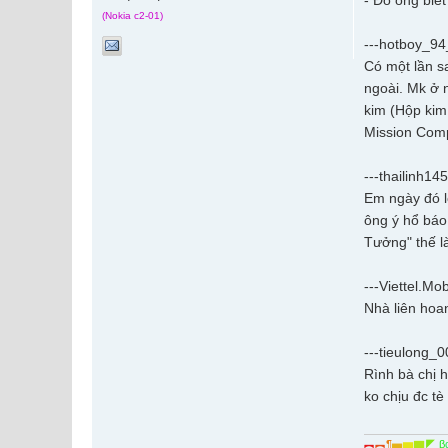
- Đố ông biết 
(Nokia c2-01)
---hotboy_94_
Có một lần s
ngoài. Mk ở n
kim (Hộp kim
Mission Com
---thailinh145-
Em ngày đó l
ông ý hổ báo
Tưởng" thế là
---Viettel.Mobi
Nhà liên hoa
---tieulong_00
Rình bà chị h
ko chịu đc tè
︻
︻
¶
▅
▆
▇
◤
β