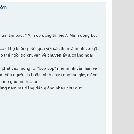
lớn
.
ủm tỉm bảo: " Anh cứ sang thì biết". Mình đóng bộ,
 gì hộ không. Nói qua với các thím là mình với gấu
ó thể ngồi trò chuyện về chuyện ấy à chẳng ngại
..phát vào mông rồi "bóp bóp" như mình vẫn làm và
giật bắn người, lạ hoắc mình chưa gặpbao giờ, giống
bố mẹ gấu mình là ai
nh cùng năm mà dáng dấp giống nhau như đúc.