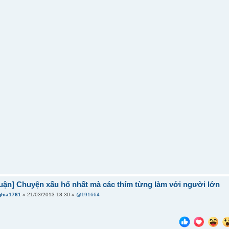
uận] Chuyện xấu hổ nhất mà các thím từng làm với người lớn
ghia1761
» 21/03/2013 18:30 »
@191664