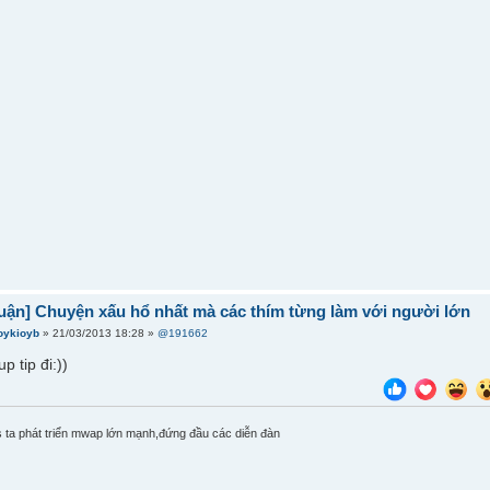
uận] Chuyện xấu hổ nhất mà các thím từng làm với người lớn
oykioyb
» 21/03/2013 18:28 »
@191662
p tip đi:))
ta phát triển mwap lớn mạnh,đứng đầu các diễn đàn