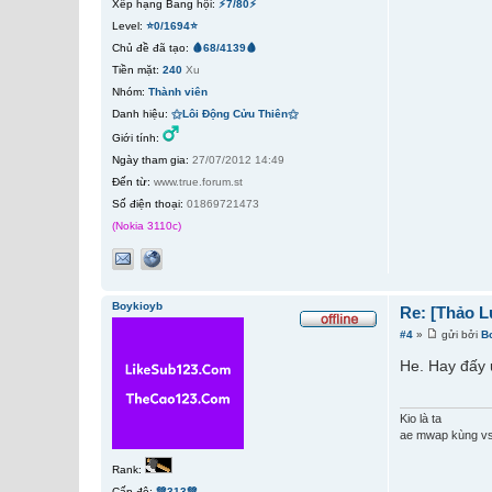
Xếp hạng Bang hội:
⚡7/80⚡
Level:
⭐0/1694⭐
Chủ đề đã tạo:
🩸68/4139🩸
Tiền mặt:
240
Xu
Nhóm:
Thành viên
Danh hiệu:
⚝Lôi Động Cửu Thiên⚝
Giới tính:
Ngày tham gia:
27/07/2012 14:49
Đến từ:
www.true.forum.st
Số điện thoại:
01869721473
(Nokia 3110c)
Boykioyb
Re: [Thảo L
#4
»
gửi bởi
B
He. Hay đấy u
Kio là ta
ae mwap kùng vs 
Rank:
Cấp độ:
💚313💚