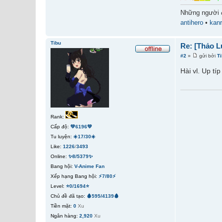
Những người 
antihero
•
kanr
Tibu
Re: [Thảo L
#2
»
gửi bởi
T
Hài vl. Up típ
Rank:
Cấp độ:
💚6196💚
Tu luyện:
☀️17/30☀️
Like:
1226
/
3493
Online:
✨8/5379✨
Bang hội:
V-Anime Fan
Xếp hạng Bang hội:
⚡7/80⚡
Level:
⭐0/1694⭐
Chủ đề đã tạo:
🩸595/4139🩸
Tiền mặt:
0
Xu
Ngân hàng:
2,920
Xu