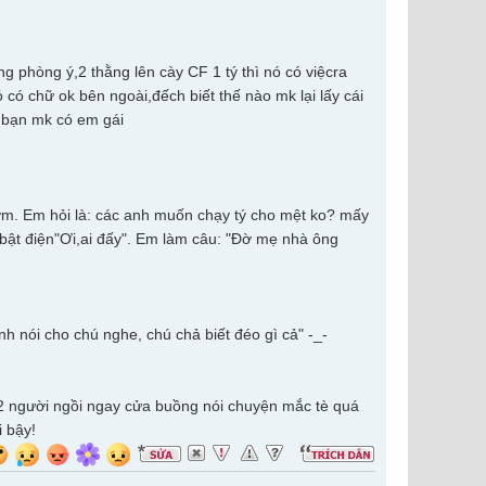
 phòng ý,2 thằng lên cày CF 1 tý thì nó có việcra
 có chữ ok bên ngoài,đếch biết thế nào mk lại lấy cái
g bạn mk có em gái
gớm. Em hỏi là: các anh muốn chạy tý cho mệt ko? mấy
bật điện"Ơi,ai đấy". Em làm câu: "Đờ mẹ nhà ông
h nói cho chú nghe, chú chả biết đéo gì cả" -_-
i, 2 người ngồi ngay cửa buồng nói chuyện mắc tè quá
i bậy!