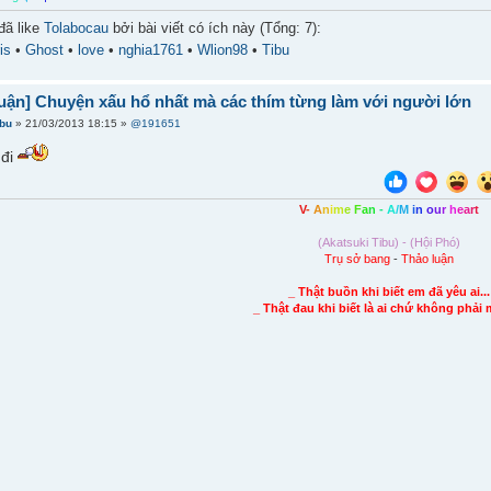
đã like
Tolabocau
bởi bài viết có ích này (Tổng: 7):
is
•
Ghost
•
love
•
nghia1761
•
Wlion98
•
Tibu
uận] Chuyện xấu hổ nhất mà các thím từng làm với người lớn
ibu
» 21/03/2013 18:15 »
@191651
 đi
V
-
A
n
i
m
e
F
a
n
-
A
/
M
i
n
o
u
r
h
e
a
r
t
(Akatsuki Tibu) - (Hội Phó)
Trụ sở bang
-
Thảo luận
_ Thật buồn khi biết em đã yêu ai...
_ Thật đau khi biết là ai chứ không phải 