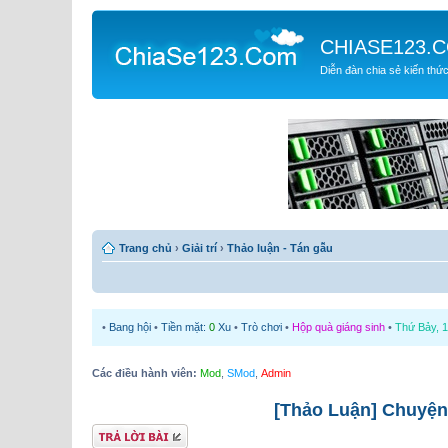
CHIASE123.
Diễn đàn chia sẻ kiến thứ
Trang chủ
›
Giải trí
›
Thảo luận - Tán gẫu
•
Bang hội
•
Tiền mặt:
0
Xu
•
Trò chơi
•
Hộp quà giáng sinh
•
Thứ Bảy, 1
Các điều hành viên:
Mod
,
SMod
,
Admin
[Thảo Luận] Chuyện
Gửi bài trả lời