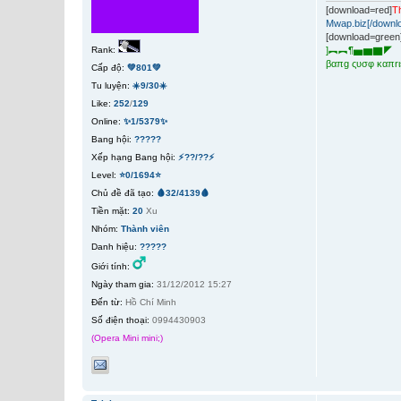
[download=red]
Th
Mwap.biz[/downl
[download=green
]
︻︻¶▅▆▇◤
Rank:
βαπg ςυσφ καπrι
Cấp độ:
💚801💚
Tu luyện:
☀️9/30☀️
Like:
252
/
129
Online:
✨1/5379✨
Bang hội:
?????
Xếp hạng Bang hội:
⚡??/??⚡
Level:
⭐0/1694⭐
Chủ đề đã tạo:
🩸32/4139🩸
Tiền mặt:
20
Xu
Nhóm:
Thành viên
Danh hiệu:
?????
Giới tính:
Ngày tham gia:
31/12/2012 15:27
Đến từ:
Hồ Chí Minh
Số điện thoại:
0994430903
(Opera Mini mini;)