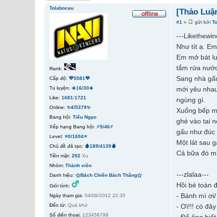
Tolabocau
[Thảo Luậ
#1
»
gửi bởi
T
---Likethewind
Như tít ạ. E
Em mở bát lu
tắm rửa nướ
Rank:
Sang nhà gấu
Cấp độ:
💚5581💚
Tu luyện:
☀️16/30☀️
mới yêu nhau
Like:
1681
/
1721
ngùng gì.
Online:
✨4/5379✨
Xuống bếp mì
Bang hội:
Tiếu Ngạo
ghé vào tai 
Xếp hạng Bang hội:
⚡5/46⚡
gấu như đúc t
Level:
⭐0/1694⭐
Một lát sau 
Chủ đề đã tạo:
🩸189/4139🩸
Cả bữa đó mì
Tiền mặt:
292
Xu
Nhóm:
Thành viên
---zlalaa---
Danh hiệu:
⚝Bách Chiến Bách Thắng⚝
Hồi bé toàn đ
Giới tính:
- Bánh mì ơi/
Ngày tham gia:
04/08/2012 22:35
Đến từ:
Quá khứ
- Ơi!!! có đây
Số điện thoại:
123456798