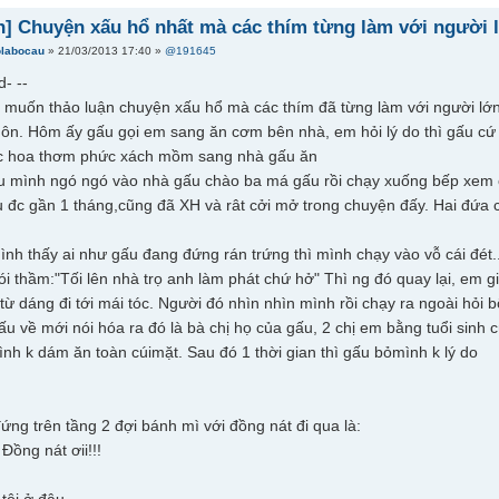
n] Chuyện xấu hổ nhất mà các thím từng làm với người 
olabocau
» 21/03/2013 17:40 »
@191645
- ­--
m muốn thảo luận chuyện xấu hổ mà các thím đã từng làm với người lớn
ôn. Hôm ấy gấu gọi em sang ăn cơm bên nhà, em hỏi lý do thì gấu cứ t
c hoa thơm phức xách mồm sang nhà gấu ăn
 mình ngó ngó vào nhà gấu chào ba má gấu rồi chạy xuống bếp xem có
 đc gần 1 tháng,cũng đã XH và rât cởi mở trong chuyện đấy. Hai đứa c
nh thấy ai như gấu đang đứng rán trứng thì mình chạy vào vỗ cái đét.
nói thầm:"Tối lên nhà trọ anh làm phát chứ hở" Thì ng đó quay lại, em 
ừ dáng đi tới mái tóc. Người đó nhìn nhìn mình rồi chạy ra ngoài hỏi 
gấu về mới nói hóa ra đó là bà chị họ của gấu, 2 chị em bằng tuổi si
nh k dám ăn toàn cúimặt. Sau đó 1 thời gian thì gấu bỏmình k lý do
ứng trên tầng 2 đợi bánh mì với đồng nát đi qua là:
 Đồng nát ơii!!!