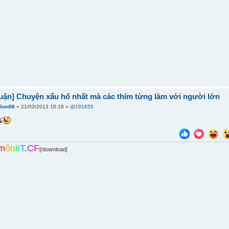
uận] Chuyện xấu hổ nhất mà các thím từng làm với người lớn
lion98
» 21/03/2013 18:18 »
@191655
m
ô
b
i
I
T
.
C
F
[/download]