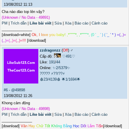
13/08/2012 11:13
Cha nào đào top lên vậy?
(Unknown / No Data - 49891)
PM
|
Trích dẫn
|
Like bài viết
|
Sửa
|
Xóa
|
Báo cáo
|
Cảnh cáo
_______________
[download=white]
O
k
,
I
l
o
v
e
y
o
u
b
a
b
y
!
,
*
"
"
"
"
*
,
,
*
"
"
"
"
*
,
(
0
'
_
'
)
(
'
_
'
*
)
=
(
,
,
)
=
(
,
,
)
=
(
,
,
)
=
(
,
,
)
=
!
!
!
[/download]
zzdragonzz
(
Off
) ♂️
Cấp độ:
♡491♡
Like:
191
/
44
Online:
✨2/5379✨
?????
⚡??/??⚡
🩸23/4139🩸
🌟1/1694🌟
#6
-
@49898
13/08/2012 11:26
Khong cảm động
(Unknown / No Data - 49898)
PM
|
Trích dẫn
|
Like bài viết
|
Sửa
|
Xóa
|
Báo cáo
|
Cảnh cáo
_______________
[download]
V
ă
n
H
a
y
C
h
ữ
T
ố
t
K
h
ô
n
g
B
ằ
n
g
H
ọ
c
D
ố
t
L
ắ
m
T
i
$
n
[/download]