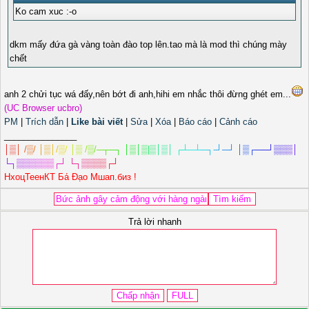
Ko cam xuc :-o
dkm mấy đứa gà vàng toàn đào top lên.tao mà là mod thì chúng mày
chết
anh 2 chửi tục wá đấy,nên bớt đi anh,hihi em nhắc thôi đừng ghét em...
(UC Browser ucbro)
PM
|
Trích dẫn
|
Like bài viết
|
Sửa
|
Xóa
|
Báo cáo
|
Cảnh cáo
_______________
│
▒
│
/
▒
/
│
▒
│
/
▒
/
│
▒
/
▒
/
─
┬
─
┐
│
▒
│
▒
|
▒
│
▒
│
┌
┴
─
┴
─
┐
-
┘
─
┘
│
▒
┌
─
─
┘
▒
▒
▒
│
└
┐
▒
▒
▒
▒
▒
▒
┌
┘
└
┐
▒
▒
▒
▒
┌
┘
НхоцТеенКТ Ба́ Đа̣о Мшап.биз !
Trả lời nhanh