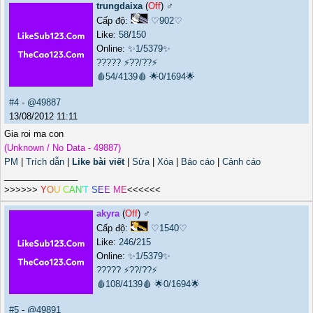
trungdaixa
(
Off
) ♂️
Cấp độ:
♡902♡
Like:
58
/
150
Online:
✨1/5379✨
?????
⚡??/??⚡
🩸54/4139🩸
🌟0/1694🌟
#4
-
@49887
13/08/2012 11:11
Gia roi ma con
(Unknown / No Data - 49887)
PM
|
Trích dẫn
|
Like bài viết
|
Sửa
|
Xóa
|
Báo cáo
|
Cảnh cáo
_______________
>>>>>>
Y
O
U
C
A
N
'
T
S
E
E
M
E
<<<<<<
akyra
(
Off
) ♂️
Cấp độ:
♡1540♡
Like:
246
/
215
Online:
✨1/5379✨
?????
⚡??/??⚡
🩸108/4139🩸
🌟0/1694🌟
#5
-
@49891