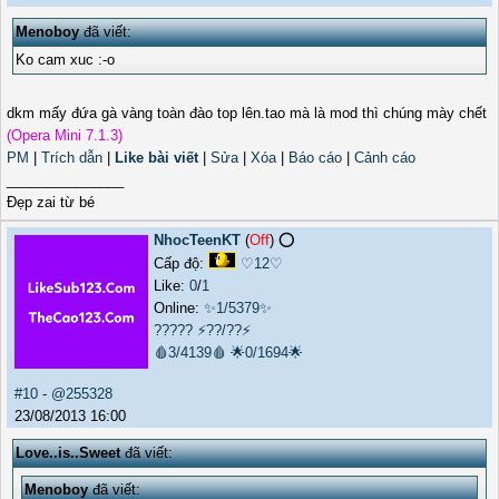
Menoboy
đã viết:
Ko cam xuc :-o
dkm mấy đứa gà vàng toàn đào top lên.tao mà là mod thì chúng mày chết
(Opera Mini 7.1.3)
PM
|
Trích dẫn
|
Like bài viết
|
Sửa
|
Xóa
|
Báo cáo
|
Cảnh cáo
_______________
Đẹp zai từ bé
NhocTeenKT
(
Off
) ⭕️
Cấp độ:
♡12♡
Like:
0
/
1
Online:
✨1/5379✨
?????
⚡??/??⚡
🩸3/4139🩸
🌟0/1694🌟
#10
-
@255328
23/08/2013 16:00
Love..is..Sweet
đã viết:
Menoboy
đã viết: