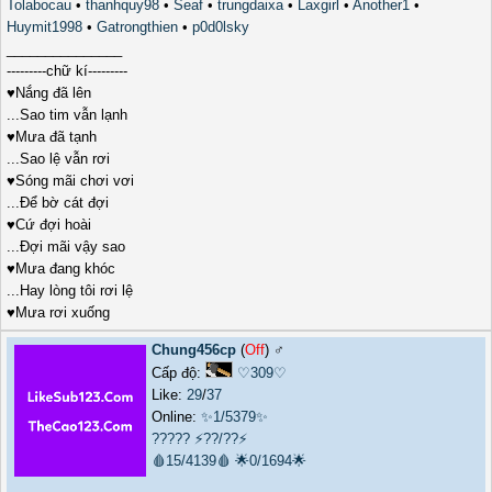
Tolabocau
•
thanhquy98
•
Seaf
•
trungdaixa
•
Laxgirl
•
Another1
•
Huymit1998
•
Gatrongthien
•
p0d0lsky
_______________
---------chữ kí---------
♥Nắng đã lên
...Sao tim vẫn lạnh
♥Mưa đã tạnh
...Sao lệ vẫn rơi
♥Sóng mãi chơi vơi
...Để bờ cát đợi
♥Cứ đợi hoài
...Đợi mãi vậy sao
♥Mưa đang khóc
...Hay lòng tôi rơi lệ
♥Mưa rơi xuống
Chung456cp
(
Off
) ♂️
Cấp độ:
♡309♡
Like:
29
/
37
Online:
✨1/5379✨
?????
⚡??/??⚡
🩸15/4139🩸
🌟0/1694🌟