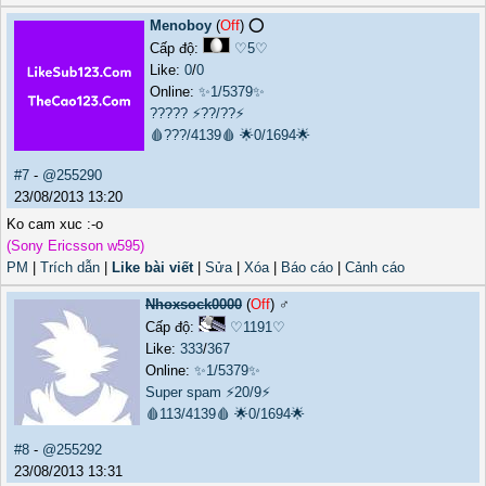
Menoboy
(
Off
) ⭕️
Cấp độ:
♡5♡
Like:
0
/
0
Online:
✨1/5379✨
?????
⚡??/??⚡
🩸???/4139🩸
🌟0/1694🌟
#7
-
@255290
23/08/2013 13:20
Ko cam xuc :-o
(Sony Ericsson w595)
PM
|
Trích dẫn
|
Like bài viết
|
Sửa
|
Xóa
|
Báo cáo
|
Cảnh cáo
Nhoxsock0000
(
Off
) ♂️
Cấp độ:
♡1191♡
Like:
333
/
367
Online:
✨1/5379✨
Super spam
⚡20/9⚡
🩸113/4139🩸
🌟0/1694🌟
#8
-
@255292
23/08/2013 13:31