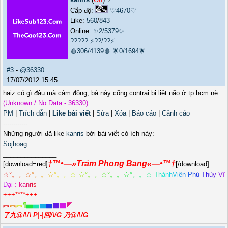
Cấp độ:
♡4670♡
Like:
560
/
843
Online:
✨2/5379✨
?????
⚡??/??⚡
🩸306/4139🩸
🌟0/1694🌟
#3
-
@36330
17/07/2012 15:45
haiz có gì đâu mà cảm động, bà này cõng contrai bị liệt não ở tp hcm nè
(Unknown / No Data - 36330)
PM
|
Trích dẫn
|
Like bài viết
|
Sửa
|
Xóa
|
Báo cáo
|
Cảnh cáo
------------
Những người đã like
kanris
bởi bài viết có ích này:
Sojhoag
_______________
†™•—»Trảm Phong Bang«—•™†
[download=red]
[/download]
☆
°
。
。
☆
°
。
。
☆
°
。
。
☆
☆
°
。
。
☆
°
。
。
☆
°
。
。
☆
T
h
à
n
h
V
i
ê
n
P
h
ù
T
h
ủ
y
V
ĩ
Đ
ạ
i
:
k
a
n
r
i
s
+++****+++
︻
︻
︻
¶
▅
▅
▆
▆
▇
▇
◤
了九@/\/\ P|-|回/\/G 乃@/\/G