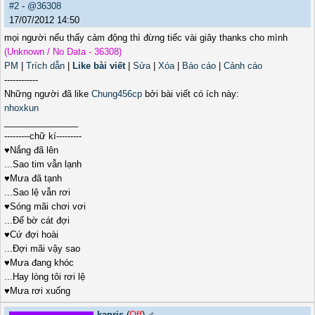
#2
-
@36308
17/07/2012 14:50
mọi người nếu thấy cảm động thì đừng tiếc vài giây thanks cho mình
(Unknown / No Data - 36308)
PM
|
Trích dẫn
|
Like bài viết
|
Sửa
|
Xóa
|
Báo cáo
|
Cảnh cáo
------------
Những người đã like
Chung456cp
bởi bài viết có ích này:
nhoxkun
_______________
---------chữ kí---------
♥Nắng đã lên
...Sao tim vẫn lạnh
♥Mưa đã tạnh
...Sao lệ vẫn rơi
♥Sóng mãi chơi vơi
...Để bờ cát đợi
♥Cứ đợi hoài
...Đợi mãi vậy sao
♥Mưa đang khóc
...Hay lòng tôi rơi lệ
♥Mưa rơi xuống
kanris
(
Off
) ♂️