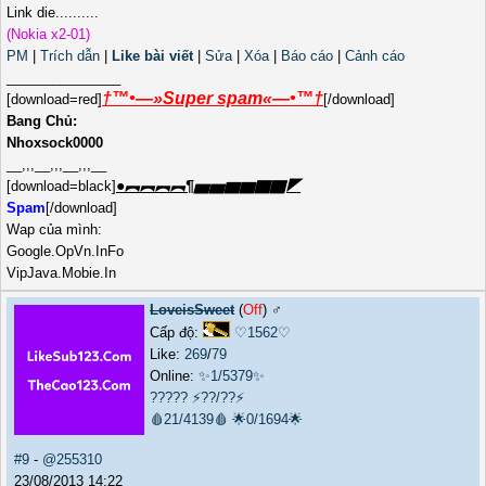
Link die..........
(Nokia x2-01)
PM
|
Trích dẫn
|
Like bài viết
|
Sửa
|
Xóa
|
Báo cáo
|
Cảnh cáo
_______________
†™•—»Super spam«—•™†
[download=red]
[/download]
Bang Chủ:
Nhoxsock0000
__,,,__,,,__,,,__
●︻︻︻︻¶▅▅▆▆▇▇◤
[download=black]
Spam
[/download]
Wap của mình:
Google.OpVn.InFo
VipJava.Mobie.In
LoveisSweet
(
Off
) ♂️
Cấp độ:
♡1562♡
Like:
269
/
79
Online:
✨1/5379✨
?????
⚡??/??⚡
🩸21/4139🩸
🌟0/1694🌟
#9
-
@255310
23/08/2013 14:22