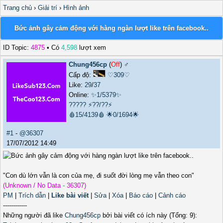
Trang chủ
›
Giải trí
›
Hình ảnh
Bức ảnh gây cảm động với hàng ngàn lượt like trên facebook..
ID Topic:
4875
• Có
4,598
lượt xem
Chung456cp
(
Off
) ♂️
Cấp độ:
♡309♡
Like:
29
/
37
Online:
✨1/5379✨
?????
⚡??/??⚡
🩸15/4139🩸
🌟0/1694🌟
#1
-
@36307
17/07/2012 14:49
"Con dù lớn vẫn là con của mẹ, đi suốt đời lòng mẹ vẫn theo con"
(Unknown / No Data - 36307)
PM
|
Trích dẫn
|
Like bài viết
|
Sửa
|
Xóa
|
Báo cáo
|
Cảnh cáo
------------
Những người đã like
Chung456cp
bởi bài viết có ích này (Tổng: 9):