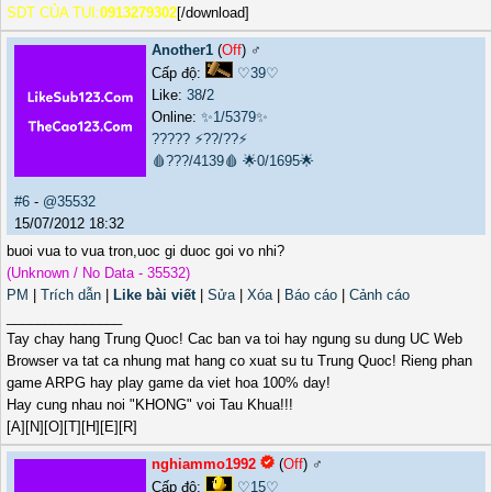
SDT CỦA TUI:
0913279302
[/download]
Another1
(
Off
) ♂️
Cấp độ:
♡39♡
Like:
38
/
2
Online:
✨1/5379✨
?????
⚡??/??⚡
🩸???/4139🩸
🌟0/1695🌟
#6
-
@35532
15/07/2012 18:32
buoi vua to vua tron,uoc gi duoc goi vo nhi?
(Unknown / No Data - 35532)
PM
|
Trích dẫn
|
Like bài viết
|
Sửa
|
Xóa
|
Báo cáo
|
Cảnh cáo
_______________
Tay chay hang Trung Quoc! Cac ban va toi hay ngung su dung UC Web
Browser va tat ca nhung mat hang co xuat su tu Trung Quoc! Rieng phan
game ARPG hay play game da viet hoa 100% day!
Hay cung nhau noi "KHONG" voi Tau Khua!!!
[A][N][O][T][H][E][R]
nghiammo1992
(
Off
) ♂️
Cấp độ:
♡15♡