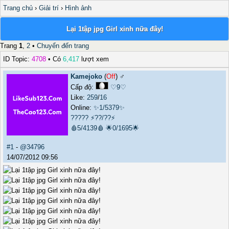
Trang chủ
›
Giải trí
›
Hình ảnh
Lại 1tập jpg Girl xinh nữa đây!
Trang
1
,
2
•
Chuyển đến trang
ID Topic:
4708
• Có
6,417
lượt xem
Kamejoko
(
Off
) ♂️
Cấp độ:
♡9♡
Like:
259
/
16
Online:
✨1/5379✨
?????
⚡??/??⚡
🩸5/4139🩸
🌟0/1695🌟
#1
-
@34796
14/07/2012 09:56