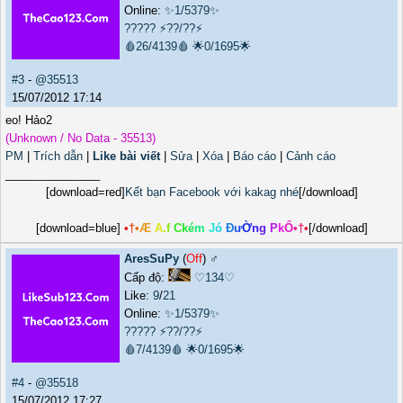
Online:
✨1/5379✨
?????
⚡??/??⚡
🩸26/4139🩸
🌟0/1695🌟
#3
-
@35513
15/07/2012 17:14
eo! Hảo2
(Unknown / No Data - 35513)
PM
|
Trích dẫn
|
Like bài viết
|
Sửa
|
Xóa
|
Báo cáo
|
Cảnh cáo
_______________
[download=red]
Kết bạn Facebook với kakag nhé
[/download]
[download=blue]
•
†
•
Æ
A
.
f
C
k
é
m
J
ó
Đ
ư
Ờ
n
g
P
k
Ố
•
†
•
[/download]
AresSuPy
(
Off
) ♂️
Cấp độ:
♡134♡
Like:
9
/
21
Online:
✨1/5379✨
?????
⚡??/??⚡
🩸7/4139🩸
🌟0/1695🌟
#4
-
@35518
15/07/2012 17:27