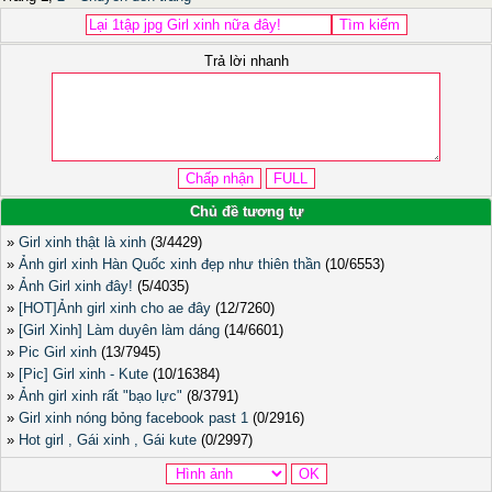
Trả lời nhanh
Chủ đề tương tự
»
Girl xinh thật là xinh
(3/4429)
»
Ảnh girl xinh Hàn Quốc xinh đẹp như thiên thần
(10/6553)
»
Ảnh Girl xinh đây!
(5/4035)
»
[HOT]Ảnh girl xinh cho ae đây
(12/7260)
»
[Girl Xinh] Làm duyên làm dáng
(14/6601)
»
Pic Girl xinh
(13/7945)
»
[Pic] Girl xinh - Kute
(10/16384)
»
Ảnh girl xinh rất "bạo lực"
(8/3791)
»
Girl xinh nóng bỏng facebook past 1
(0/2916)
»
Hot girl , Gái xinh , Gái kute
(0/2997)