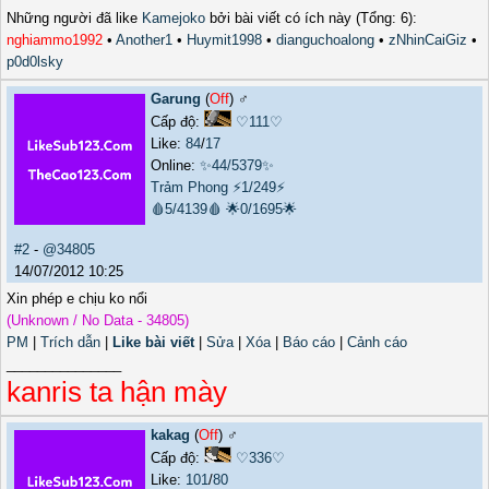
Những người đã like
Kamejoko
bởi bài viết có ích này (Tổng: 6):
nghiammo1992
•
Another1
•
Huymit1998
•
dianguchoalong
•
zNhinCaiGiz
•
p0d0lsky
Garung
(
Off
) ♂️
Cấp độ:
♡111♡
Like:
84
/
17
Online:
✨44/5379✨
Trảm Phong
⚡1/249⚡
🩸5/4139🩸
🌟0/1695🌟
#2
-
@34805
14/07/2012 10:25
Xin phép e chịu ko nổi
(Unknown / No Data - 34805)
PM
|
Trích dẫn
|
Like bài viết
|
Sửa
|
Xóa
|
Báo cáo
|
Cảnh cáo
_______________
kanris ta hận mày
kakag
(
Off
) ♂️
Cấp độ:
♡336♡
Like:
101
/
80