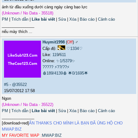
ảnh từ đầu xuống dưới càng ngày càng bạo lực
(Unknown / No Data - 35518)
PM
|
Trích dẫn
|
Like bài viết
|
Sửa
|
Xóa
|
Báo cáo
|
Cảnh cáo
_______________
nếu mày thích ...
Huymit1998
(
Off
) ♂️
Cấp độ:
♡1334♡
Like:
119
/
611
Online:
✨1/5379✨
?????
⚡??/??⚡
🩸189/4139🩸
🌟0/1695🌟
#5
-
@35522
15/07/2012 17:58
Ngon
(Unknown / No Data - 35522)
PM
|
Trích dẫn
|
Like bài viết
|
Sửa
|
Xóa
|
Báo cáo
|
Cảnh cáo
_______________
[download=red]
ẤN THANKS CHO MÌNH LÀ BẠN ĐÃ ỦNG HỘ CHO
MWAP.BIZ
MY FAVORITE WAP :
MWAP.BIZ