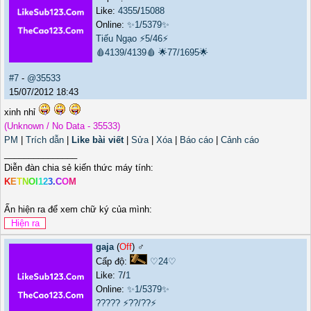
Like:
4355
/
15088
Online:
✨1/5379✨
Tiếu Ngạo
⚡5/46⚡
🩸4139/4139🩸
🌟77/1695🌟
#7
-
@35533
15/07/2012 18:43
xinh nhỉ
(Unknown / No Data - 35533)
PM
|
Trích dẫn
|
Like bài viết
|
Sửa
|
Xóa
|
Báo cáo
|
Cảnh cáo
_______________
Diễn đàn chia sẻ kiến thức máy tính:
K
E
T
N
O
I
1
2
3
.
C
O
M
Ấn hiện ra để xem chữ ký của mình:
gaja
(
Off
) ♂️
Cấp độ:
♡24♡
Like:
7
/
1
Online:
✨1/5379✨
?????
⚡??/??⚡