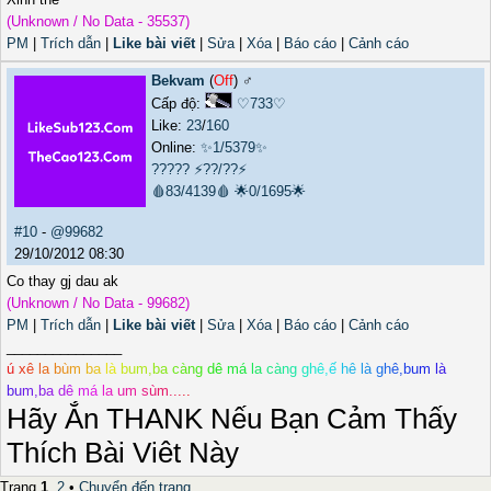
(Unknown / No Data - 35537)
PM
|
Trích dẫn
|
Like bài viết
|
Sửa
|
Xóa
|
Báo cáo
|
Cảnh cáo
Bekvam
(
Off
) ♂️
Cấp độ:
♡733♡
Like:
23
/
160
Online:
✨1/5379✨
?????
⚡??/??⚡
🩸83/4139🩸
🌟0/1695🌟
#10
-
@99682
29/10/2012 08:30
Co thay gj dau ak
(Unknown / No Data - 99682)
PM
|
Trích dẫn
|
Like bài viết
|
Sửa
|
Xóa
|
Báo cáo
|
Cảnh cáo
_______________
ú
x
ê
l
a
b
ù
m
b
a
l
à
b
u
m
,
b
a
c
à
n
g
d
ê
m
á
l
a
c
à
n
g
g
h
ê
,
ế
h
ê
l
à
g
h
ê
,
b
u
m
l
à
b
u
m
,
b
a
d
ê
m
á
l
a
u
m
s
ù
m
.
.
.
.
.
Hãy Ắn THANK Nếu Bạn Cảm Thấy
Thích Bài Viêt Này
Trang
1
,
2
•
Chuyển đến trang