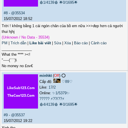
🩸1/4139🩸
🌟0/1695🌟
#8
-
@35534
15/07/2012 18:52
Trời ! không bằng 1 cái ngón chân của bồ em nữa >>>đẹp hơn cả người
thui hjhj
(Unknown / No Data - 35534)
PM
|
Trích dẫn
|
Like bài viết
|
Sửa
|
Xóa
|
Báo cáo
|
Cảnh cáo
_______________
What the **** ><!
"-----(````)\
No money no £ov€
minhkt
(
Off
) ⭕️
Cấp độ:
♡89♡
Like:
17
/
2
Online:
✨1/5379✨
?????
⚡??/??⚡
🩸4/4139🩸
🌟0/1695🌟
#9
-
@35537
15/07/2012 19:22
Xinh the