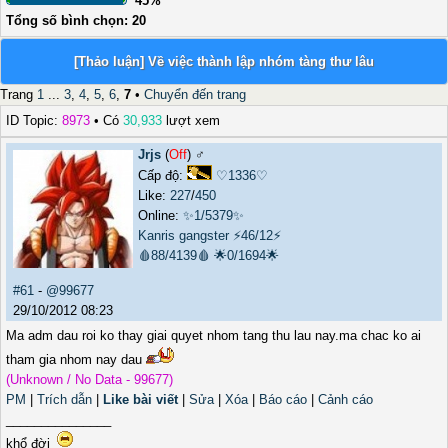
45%
Tổng số bình chọn: 20
[Thảo luận] Về việc thành lập nhóm tàng thư lâu
Trang
1
...
3
,
4
,
5
,
6
,
7
•
Chuyển đến trang
ID Topic:
8973
• Có
30,933
lượt xem
Jrjs
(
Off
) ♂️
Cấp độ:
♡1336♡
Like:
227
/
450
Online:
✨1/5379✨
Kanris gangster
⚡46/12⚡
🩸88/4139🩸
🌟0/1694🌟
#61
-
@99677
29/10/2012 08:23
Ma adm dau roi ko thay giai quyet nhom tang thu lau nay.ma chac ko ai
tham gia nhom nay dau
(Unknown / No Data - 99677)
PM
|
Trích dẫn
|
Like bài viết
|
Sửa
|
Xóa
|
Báo cáo
|
Cảnh cáo
_______________
khổ đời