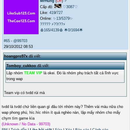
MrHung
(
Off
) ♂️
Cấp độ:
♡3087♡
Like:
419
/
727
Online:
✨13/5379✨
?????
⚡??/??⚡
🩸165/4139🩸
🌟0/1694🌟
#65
-
@99703
29/10/2012 08:53
hoangpro97x
đã viết:
Tomboy_cukkoo
đã viết:
Lập nhóm
TEAM VIP
là okei. Đó là nhóm phụ trách tất cả lĩnh vực
trong wap
Team vip có tvdd rùi mà
tvdd là tvdd chứ liên quan gì đâu tới nhóm này? Thêm vài màu nữa cho
wap phong phú, híc.híc nhìn ít quá nghèo nàn, lập mấy nhóm cho mấy
chym tìm game kìa
(Unknown / No Data - 99703)
PM
|
Trích dẫn
|
Like bài viết
|
Sửa
|
Xóa
|
Báo cáo
|
Cảnh cáo