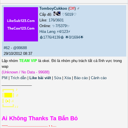
TomboyCukkoo
(
Off
) ♂️
Cấp độ:
♡5019♡
Like:
176
/
3601
Online:
✨7/5379✨
Hỏa Løng
⚡4/123⚡
🩸1776/4139🩸
🌟0/1694🌟
#62
-
@99688
29/10/2012 08:37
Lập nhóm
TEAM VIP
là okei. Đó là nhóm phụ trách tất cả lĩnh vực trong
wap
(Unknown / No Data - 99688)
PM
|
Trích dẫn
|
Like bài viết
|
Sửa
|
Xóa
|
Báo cáo
|
Cảnh cáo
_______________
╔═══╗ ♪
║███║ ♫
║ (●) ♫
╚═══╝♪♪
Ai Không Thanks Ta Bắn Bỏ
…..____________________ , ,__