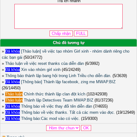
Trả lời nhanh
Chủ đề tương tự
»
Đã khóa
[Thảo luận] về việc tạo nhóm Girl xinh - nhóm dành riêng cho
các bạn gái
(50/24772)
»
Thảo luận về việc reset thanks của diễn đàn
(6/3992)
»
Đã khóa
Xin vào nhóm girl xinh
(45/24249)
»
Thông báo thành lập bang hội trong Linh Triều cho diễn đàn.
(5/3639)
»
Đã khóa
[Thông báo] Thành lập facebook, zing me MWAP.BIZ
(26/14450)
»
Thảo luận
Chính thức thành lập clan đột kích
(102/42938)
»
Thảo luận
Thành lập Detectives Team MWAP.BIZ
(81/37236)
»
Đã khóa
Thông báo về việc thay đổi tên diễn đàn
(7/4655)
»
Đã khóa
Thông báo về việc thanks. Tất cả các mem vào đọc.
(19/12949)
»
Đã khóa
Thông báo:Các mod vào có việc.
(15/9300)