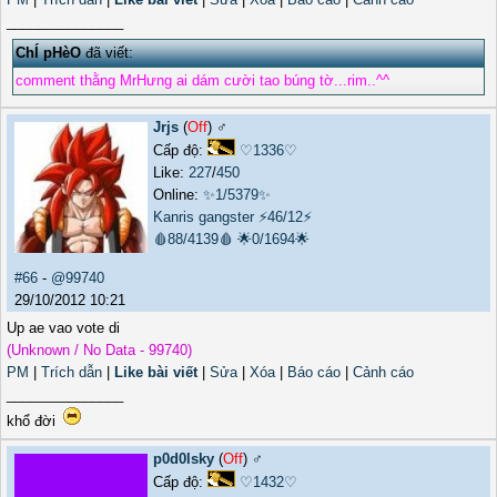
_______________
ChÍ pHèO
đã viết:
comment thằng MrHưng ai dám cười tao búng tờ...rim..^^
Jrjs
(
Off
) ♂️
Cấp độ:
♡1336♡
Like:
227
/
450
Online:
✨1/5379✨
Kanris gangster
⚡46/12⚡
🩸88/4139🩸
🌟0/1694🌟
#66
-
@99740
29/10/2012 10:21
Up ae vao vote di
(Unknown / No Data - 99740)
PM
|
Trích dẫn
|
Like bài viết
|
Sửa
|
Xóa
|
Báo cáo
|
Cảnh cáo
_______________
khổ đời
p0d0lsky
(
Off
) ♂️
Cấp độ:
♡1432♡