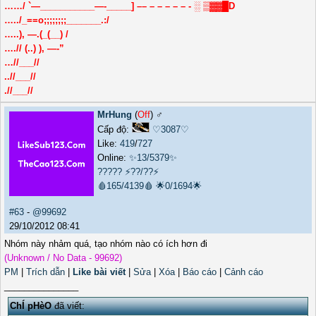
……/ `—___________—-_____] –– – – – – – - ░ ▒▓▓█D
…../_==o;;;;;;;;_______.:/
…..), —.(_(__) /
….// (..) ), —-”
…//___//
..//___//
.//___//
MrHung
(
Off
) ♂️
Cấp độ:
♡3087♡
Like:
419
/
727
Online:
✨13/5379✨
?????
⚡??/??⚡
🩸165/4139🩸
🌟0/1694🌟
#63
-
@99692
29/10/2012 08:41
Nhóm này nhảm quá, tạo nhóm nào có ích hơn đi
(Unknown / No Data - 99692)
PM
|
Trích dẫn
|
Like bài viết
|
Sửa
|
Xóa
|
Báo cáo
|
Cảnh cáo
_______________
ChÍ pHèO
đã viết: