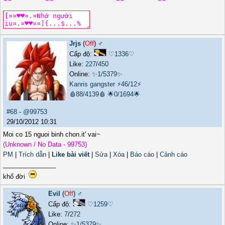
Jrjs
(
Off
) ♂️
Cấp độ:
♡1336♡
Like:
227
/
450
Online:
✨1/5379✨
Kanris gangster
⚡46/12⚡
🩸88/4139🩸
🌟0/1694🌟
#68
-
@99753
29/10/2012 10:31
Moi co 15 nguoi binh chon.it' vai~
(Unknown / No Data - 99753)
PM
|
Trích dẫn
|
Like bài viết
|
Sửa
|
Xóa
|
Báo cáo
|
Cảnh cáo
_______________
khổ đời
Evil
(
Off
) ♂️
Cấp độ:
♡1259♡
Like:
7
/
272
Online:
✨1/5379✨