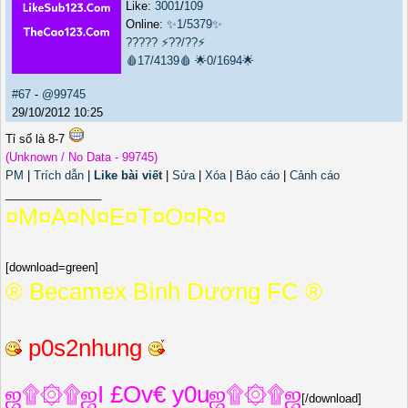
Like:
3001
/
109
Online:
✨1/5379✨
?????
⚡??/??⚡
🩸17/4139🩸
🌟0/1694🌟
#67
-
@99745
29/10/2012 10:25
Tỉ số là 8-7
(Unknown / No Data - 99745)
PM
|
Trích dẫn
|
Like bài viết
|
Sửa
|
Xóa
|
Báo cáo
|
Cảnh cáo
_______________
¤M¤A¤N¤E¤T¤O¤R¤
[download=green]
­® Becamex Bình Dương FC ®
p0s2nhung
ஜ۩۞۩ஜI £Ov€ y0uஜ۩۞۩ஜ
[/download]