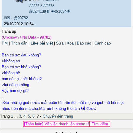
?????
⚡??/??⚡
🩸82/4139🩸
🌟0/1694🌟
#69
-
@99782
29/10/2012 10:54
Haha up
(Unknown / No Data - 99782)
PM
|
Trích dẫn
|
Like bài viết
|
Sửa
|
Xóa
|
Báo cáo
|
Cảnh cáo
_______________
Bạn có sợ đau không?
>không sợ
Bạn có sợ khổ không?
>không hề
bạn có sợ chết không?
>lại càng không
Vậy bạn sợ gì?
.
>Sợ những giọt nước mắt buồn tủi trên đôi mắt mẹ và giọt mồ hôi mệt
nhọc trên đôi má cha.Mà mình không thể làm GÌ được
Trang
1
...
3
,
4
,
5
,
6
,
7
•
Chuyển đến trang