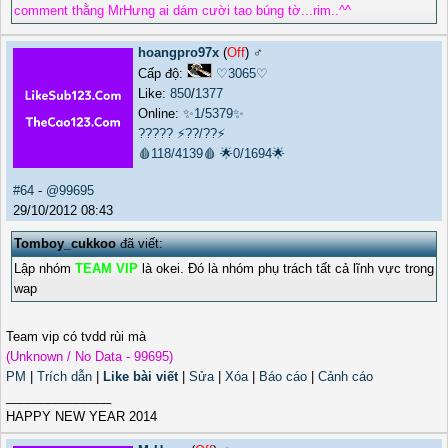
comment thằng MrHưng ai dám cười tao búng tờ...rim..^^
hoangpro97x
(
Off
) ♂️
Cấp độ:
♡3065♡
Like:
850
/
1377
Online:
✨1/5379✨
?????
⚡??/??⚡
🩸118/4139🩸
🌟0/1694🌟
#64
-
@99695
29/10/2012 08:43
Tomboy_cukkoo
đã viết:
Lập nhóm
TEAM VIP
là okei. Đó là nhóm phụ trách tất cả lĩnh vực trong
wap
Team vip có tvdd rùi mà
(Unknown / No Data - 99695)
PM
|
Trích dẫn
|
Like bài viết
|
Sửa
|
Xóa
|
Báo cáo
|
Cảnh cáo
_______________
HAPPY NEW YEAR 2014